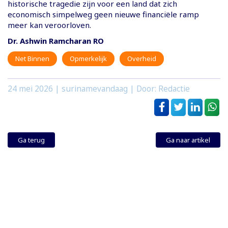
historische tragedie zijn voor een land dat zich
economisch simpelweg geen nieuwe financiële ramp
meer kan veroorloven.
Dr. Ashwin Ramcharan RO
Net Binnen
Opmerkelijk
Overheid
24 mei 2026
| surinamevandaag | Door: Redactie
Ga terug
Ga naar artikel