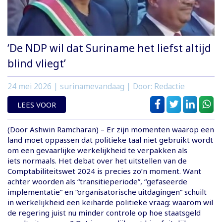
‘De NDP wil dat Suriname het liefst altijd
blind vliegt’
24 mei 2026
| surinamevandaag | Door: Redactie
LEES VOOR
(Door Ashwin Ramcharan) – Er zijn momenten waarop een
land moet oppassen dat politieke taal niet gebruikt wordt
om een gevaarlijke werkelijkheid te verpakken als
iets normaals. Het debat over het uitstellen van de
Comptabiliteitswet 2024 is precies zo’n moment. Want
achter woorden als “transitieperiode”, “gefaseerde
implementatie” en “organisatorische uitdagingen” schuilt
in werkelijkheid een keiharde politieke vraag: waarom wil
de regering juist nu minder controle op hoe staatsgeld