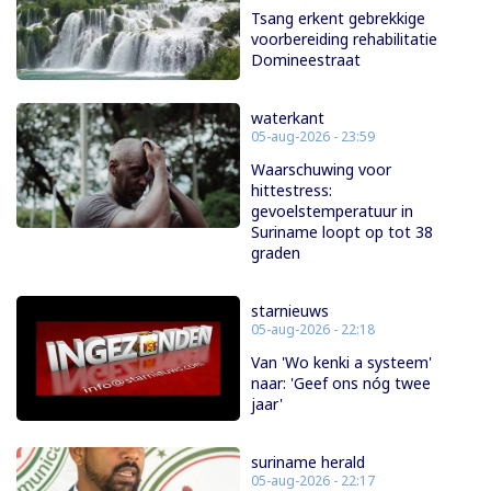
Tsang erkent gebrekkige
voorbereiding rehabilitatie
Domineestraat
waterkant
05-aug-2026 - 23:59
Waarschuwing voor
hittestress:
gevoelstemperatuur in
Suriname loopt op tot 38
graden
starnieuws
05-aug-2026 - 22:18
Van 'Wo kenki a systeem'
naar: 'Geef ons nóg twee
jaar'
suriname herald
05-aug-2026 - 22:17