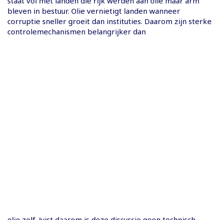
staat vol met landen die rijk werden aan olie maar arm
bleven in bestuur. Olie vernietigt landen wanneer
corruptie sneller groeit dan instituties. Daarom zijn sterke
controlemechanismen belangrijker dan
olie zelf. Juist daarom is deze discussie geen technisch