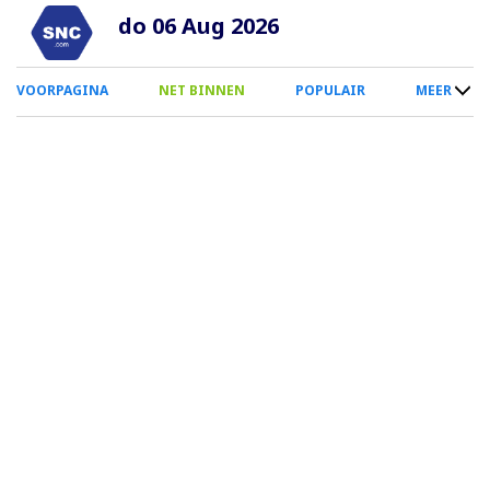
Overslaan
do 06 Aug 2026
en
naar
0
VOORPAGINA
NET BINNEN
POPULAIR
MEER
de
Smartphone
inhoud
Menu
gaan