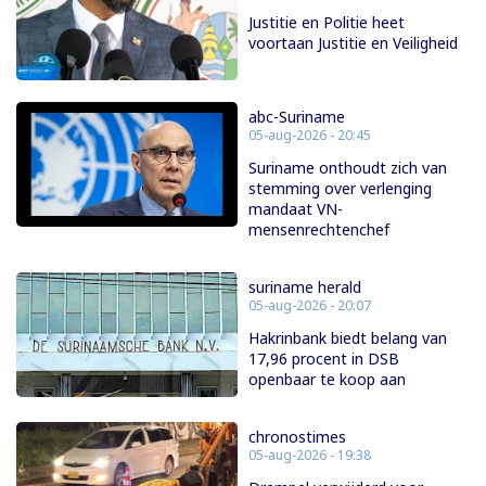
Justitie en Politie heet
voortaan Justitie en Veiligheid
abc-Suriname
05-aug-2026 - 20:45
Suriname onthoudt zich van
stemming over verlenging
mandaat VN-
mensenrechtenchef
suriname herald
05-aug-2026 - 20:07
Hakrinbank biedt belang van
17,96 procent in DSB
openbaar te koop aan
chronostimes
05-aug-2026 - 19:38