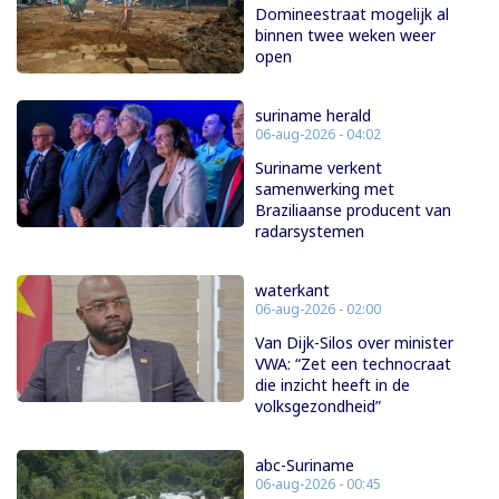
Domineestraat mogelijk al
binnen twee weken weer
open
suriname herald
06-aug-2026 - 04:02
Suriname verkent
samenwerking met
Braziliaanse producent van
radarsystemen
waterkant
06-aug-2026 - 02:00
Van Dijk-Silos over minister
VWA: “Zet een technocraat
die inzicht heeft in de
volksgezondheid”
abc-Suriname
06-aug-2026 - 00:45