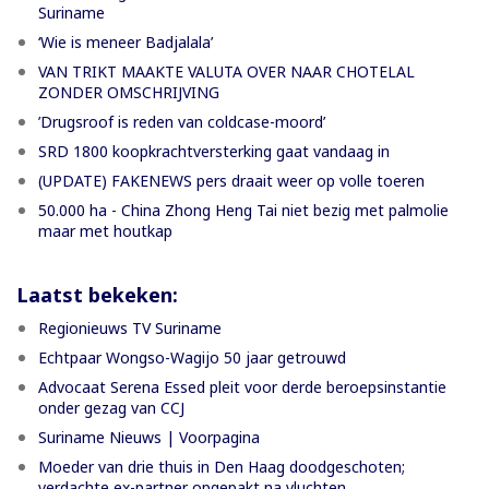
Suriname
‘Wie is meneer Badjalala’
VAN TRIKT MAAKTE VALUTA OVER NAAR CHOTELAL
ZONDER OMSCHRIJVING
’Drugsroof is reden van coldcase-moord’
SRD 1800 koopkrachtversterking gaat vandaag in
(UPDATE) FAKENEWS pers draait weer op volle toeren
50.000 ha - China Zhong Heng Tai niet bezig met palmolie
maar met houtkap
Laatst bekeken:
Regionieuws TV Suriname
Echtpaar Wongso-Wagijo 50 jaar getrouwd
Advocaat Serena Essed pleit voor derde beroepsinstantie
onder gezag van CCJ
Suriname Nieuws | Voorpagina
Moeder van drie thuis in Den Haag doodgeschoten;
verdachte ex-partner opgepakt na vluchten