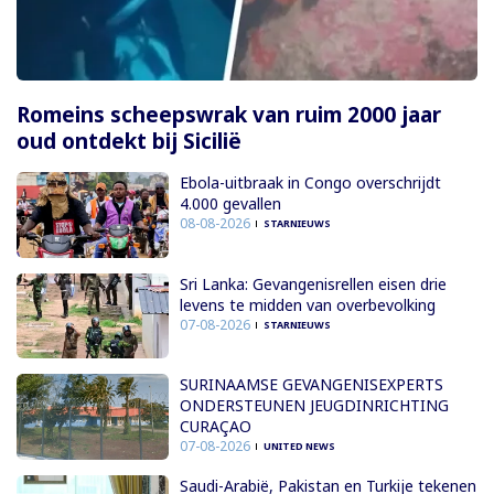
Romeins scheepswrak van ruim 2000 jaar
oud ontdekt bij Sicilië
Ebola-uitbraak in Congo overschrijdt
4.000 gevallen
08-08-2026
STARNIEUWS
Sri Lanka: Gevangenisrellen eisen drie
levens te midden van overbevolking
07-08-2026
STARNIEUWS
SURINAAMSE GEVANGENISEXPERTS
ONDERSTEUNEN JEUGDINRICHTING
CURAÇAO
07-08-2026
UNITED NEWS
Saudi-Arabië, Pakistan en Turkije tekenen