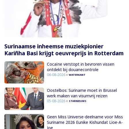
Surinaamse inheemse muziekpionier
Kariñha Basi krijgt oeuvreprijs in Rotterdam
Cocaïne verstopt in bevroren vissen
ontdekt bij douanecontrole
06-08-2026
WATERKANT
Oostelbos: Suriname moet in Brussel
werk maken van visumvrij reizen
05-08-2026
STARNIEUWS
Geen Miss Universe-deelname voor Miss
Suriname 2026 Eunike Kishundat Lioe-A-
Joe