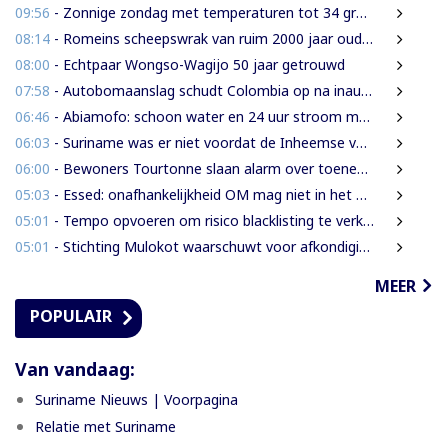
09:56
- Zonnige zondag met temperaturen tot 34 graden
08:14
- Romeins scheepswrak van ruim 2000 jaar oud ontdekt bij Sicilië
08:00
- Echtpaar Wongso-Wagijo 50 jaar getrouwd
07:58
- Autobomaanslag schudt Colombia op na inauguratie van hardline president
06:46
- Abiamofo: schoon water en 24 uur stroom moeten ook afgelegen dorpen bereiken
06:03
- Suriname was er niet voordat de Inheemse volken er waren
06:00
- Bewoners Tourtonne slaan alarm over toenemende prostitutie, drugshandel en overlast door vreemdelingen
05:03
- Essed: onafhankelijkheid OM mag niet in het gedrang komen
05:01
- Tempo opvoeren om risico blacklisting te verkleinen
05:01
- Stichting Mulokot waarschuwt voor afkondiging 5-kilometerstraalwet
MEER
POPULAIR
Van vandaag:
Suriname Nieuws | Voorpagina
Relatie met Suriname