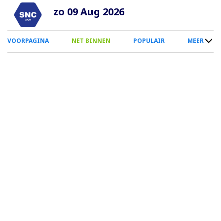
Overslaan
zo 09 Aug 2026
en
naar
0
VOORPAGINA
NET BINNEN
POPULAIR
MEER
de
Smartphone
inhoud
Menu
gaan