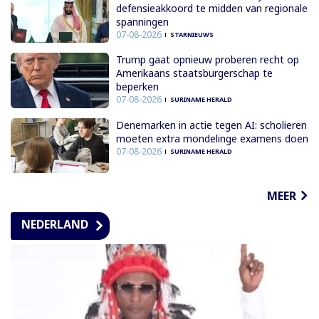
defensieakkoord te midden van regionale
spanningen
07-08-2026
STARNIEUWS
Trump gaat opnieuw proberen recht op
Amerikaans staatsburgerschap te
beperken
07-08-2026
SURINAME HERALD
Denemarken in actie tegen AI: scholieren
moeten extra mondelinge examens doen
07-08-2026
SURINAME HERALD
MEER
NEDERLAND