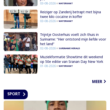
03-08-2026
WATERKANT
Reiziger op Zanderij betrapt met bijna
twee kilo cocaïne in koffer
03-08-2026
WATERKANT
Trijntje Oosterhuis voelt zich thuis in
Suriname: “Hier ontstond mijn liefde voor
het land”
02-08-2026
SURINAME HERALD
Muziekformatie Showtime dit weekend
op 50e editie van Sranan Day New York
01-08-2026
WATERKANT
MEER
SPORT