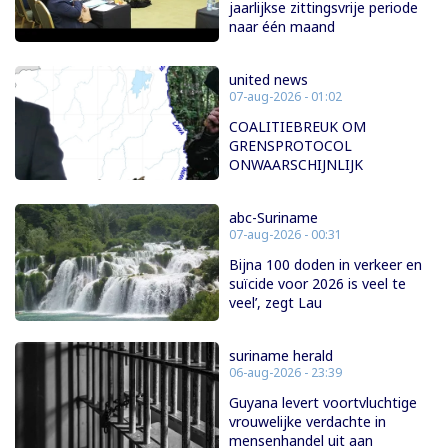
jaarlijkse zittingsvrije periode
naar één maand
united news
07-aug-2026 - 01:02
COALITIEBREUK OM
GRENSPROTOCOL
ONWAARSCHIJNLIJK
abc-Suriname
07-aug-2026 - 00:31
Bijna 100 doden in verkeer en
suïcide voor 2026 is veel te
veel’, zegt Lau
suriname herald
06-aug-2026 - 23:39
Guyana levert voortvluchtige
vrouwelijke verdachte in
mensenhandel uit aan