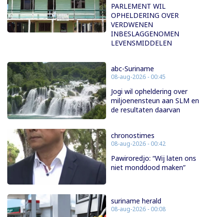
PARLEMENT WIL
OPHELDERING OVER
VERDWENEN
INBESLAGGENOMEN
LEVENSMIDDELEN
abc-Suriname
08-aug-2026 - 00:45
Jogi wil opheldering over
miljoenensteun aan SLM en
de resultaten daarvan
chronostimes
08-aug-2026 - 00:42
Pawiroredjo: “Wij laten ons
niet monddood maken”
suriname herald
08-aug-2026 - 00:08