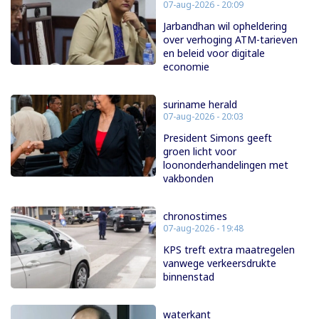
07-aug-2026 - 20:09
Jarbandhan wil opheldering
over verhoging ATM-tarieven
en beleid voor digitale
economie
suriname herald
07-aug-2026 - 20:03
President Simons geeft
groen licht voor
loononderhandelingen met
vakbonden
chronostimes
07-aug-2026 - 19:48
KPS treft extra maatregelen
vanwege verkeersdrukte
binnenstad
waterkant