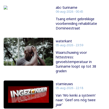
abc-Suriname
06-aug-2026 - 00:45
Tsang erkent gebrekkige
voorbereiding rehabilitatie
Domineestraat
waterkant
05-aug-2026 - 23:59
Waarschuwing voor
hittestress:
gevoelstemperatuur in
Suriname loopt op tot 38
graden
starnieuws
05-aug-2026 - 22:18
Van 'Wo kenki a systeem'
naar: 'Geef ons nóg twee
jaar'