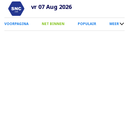
Overslaan
vr 07 Aug 2026
en
naar
0
VOORPAGINA
NET BINNEN
POPULAIR
MEER
de
Smartphone
inhoud
Menu
gaan