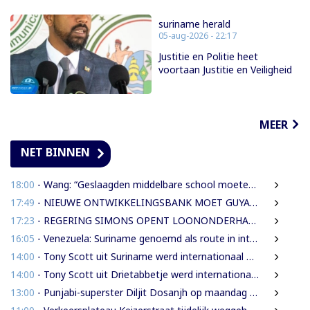
suriname herald
05-aug-2026 - 22:17
Justitie en Politie heet
voortaan Justitie en Veiligheid
MEER
NET BINNEN
18:00
- Wang: “Geslaagden middelbare school moeten 450 SRD betalen om diploma te ontvangen”
17:49
- NIEUWE ONTWIKKELINGSBANK MOET GUYANESE BEDRIJVEN KLAARSTOMEN OM BUITENLANDSE BEDRIJVEN TE VERVANGEN
17:23
- REGERING SIMONS OPENT LOONONDERHANDELINGEN MET OVERHEIDSVAKBONDEN NA LICHTE FINANCIËLE ADEMRUIMTE
16:05
- Venezuela: Suriname genoemd als route in internationale cocaïnesmokkel naar Europa
14:00
- Tony Scott uit Suriname werd internationaal bekend door zijn hiphouse muziek
14:00
- Tony Scott uit Drietabbetje werd internationaal bekend door zijn hiphouse muziek
13:00
- Punjabi-superster Diljit Dosanjh op maandag 7 september in Ziggo Dome