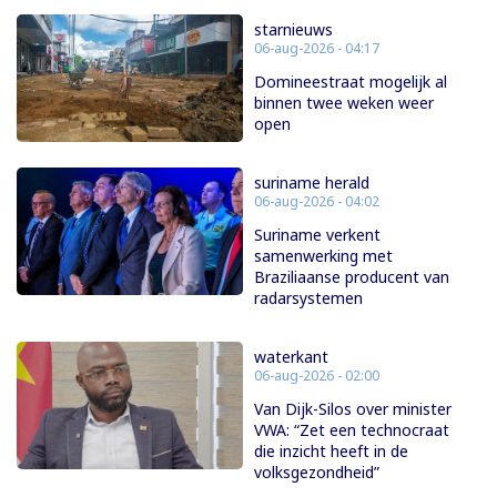
starnieuws
06-aug-2026 - 04:17
Domineestraat mogelijk al
binnen twee weken weer
open
suriname herald
06-aug-2026 - 04:02
Suriname verkent
samenwerking met
Braziliaanse producent van
radarsystemen
waterkant
06-aug-2026 - 02:00
Van Dijk-Silos over minister
VWA: “Zet een technocraat
die inzicht heeft in de
volksgezondheid”