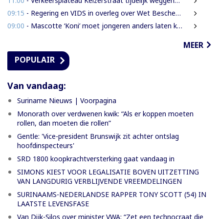
11:00
- Verkeersplateau Keizerstraat tijdelijk weggehaald vanwege chaos rond Domineestraat
09:15
- Regering en VIDS in overleg over Wet Bescherming Woon- en Leefgebieden
09:00
- Mascotte ‘Koni’ moet jongeren anders laten kijken naar Surinaamse houtsector
MEER
POPULAIR
Van vandaag:
Suriname Nieuws | Voorpagina
Monorath over verdwenen kwik: “Als er koppen moeten
rollen, dan moeten die rollen”
Gentle: 'Vice-president Brunswijk zit achter ontslag
hoofdinspecteurs'
SRD 1800 koopkrachtversterking gaat vandaag in
SIMONS KIEST VOOR LEGALISATIE BOVEN UITZETTING
VAN LANGDURIG VERBLIJVENDE VREEMDELINGEN
SURINAAMS-NEDERLANDSE RAPPER TONY SCOTT (54) IN
LAATSTE LEVENSFASE
Van Dijk-Silos over minister VWA: “Zet een technocraat die