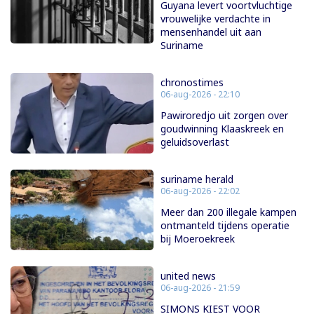
Guyana levert voortvluchtige
vrouwelijke verdachte in
mensenhandel uit aan
Suriname
chronostimes
06-aug-2026 - 22:10
Pawiroredjo uit zorgen over
goudwinning Klaaskreek en
geluidsoverlast
suriname herald
06-aug-2026 - 22:02
Meer dan 200 illegale kampen
ontmanteld tijdens operatie
bij Moeroekreek
united news
06-aug-2026 - 21:59
SIMONS KIEST VOOR