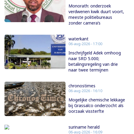
Monorath: onderzoek
verdwenen kwik duurt voort,
meeste politiebureaus
zonder camera’s
waterkant
06-aug-2026 - 17:00
Inschrijfgeld Adek omhoog
naar SRD 5.000;
betalingsregeling van drie
naar twee termijnen
chronostimes
06-aug-2026 - 16:10
Mogelijke chemische lekkage
bij Grassalco onderzocht als
oorzaak vissterfte
suriname herald
06-aug-2026 - 16:09