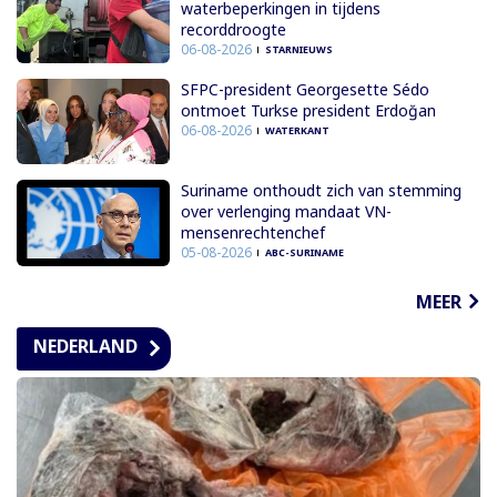
waterbeperkingen in tijdens
recorddroogte
06-08-2026
STARNIEUWS
SFPC-president Georgesette Sédo
ontmoet Turkse president Erdoğan
06-08-2026
WATERKANT
Suriname onthoudt zich van stemming
over verlenging mandaat VN-
mensenrechtenchef
05-08-2026
ABC-SURINAME
MEER
NEDERLAND