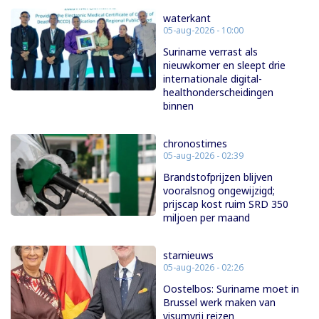
waterkant
05-aug-2026 - 10:00
Suriname verrast als
nieuwkomer en sleept drie
internationale digital-
healthonderscheidingen
binnen
chronostimes
05-aug-2026 - 02:39
Brandstofprijzen blijven
vooralsnog ongewijzigd;
prijscap kost ruim SRD 350
miljoen per maand
starnieuws
05-aug-2026 - 02:26
Oostelbos: Suriname moet in
Brussel werk maken van
visumvrij reizen