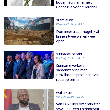
bodem Surinamerivier:
Concessie voor riviergrind
starnieuws
06-aug-2026 - 04:17
Domineestraat mogelijk al
binnen twee weken weer
open
suriname herald
06-aug-2026 - 04:02
Suriname verkent
samenwerking met
Braziliaanse producent van
radarsystemen
waterkant
06-aug-2026 - 02:00
Van Dijk-Silos over minister
VWA: “Zet een technocraat