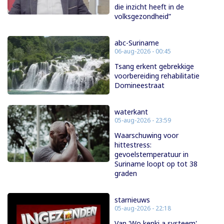
die inzicht heeft in de
volksgezondheid”
abc-Suriname
06-aug-2026 - 00:45
Tsang erkent gebrekkige
voorbereiding rehabilitatie
Domineestraat
waterkant
05-aug-2026 - 23:59
Waarschuwing voor
hittestress:
gevoelstemperatuur in
Suriname loopt op tot 38
graden
starnieuws
05-aug-2026 - 22:18
Van 'Wo kenki a systeem'