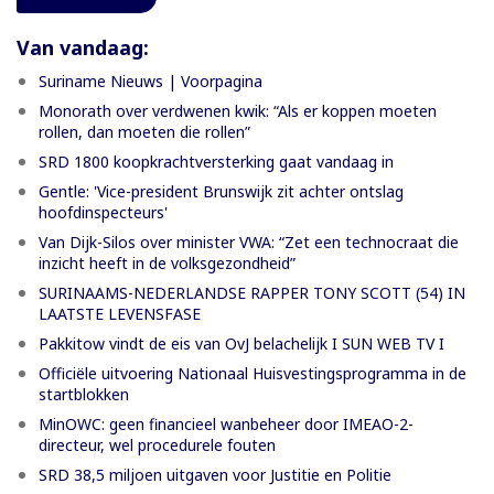
Van vandaag:
Suriname Nieuws | Voorpagina
Monorath over verdwenen kwik: “Als er koppen moeten
rollen, dan moeten die rollen”
SRD 1800 koopkrachtversterking gaat vandaag in
Gentle: 'Vice-president Brunswijk zit achter ontslag
hoofdinspecteurs'
Van Dijk-Silos over minister VWA: “Zet een technocraat die
inzicht heeft in de volksgezondheid”
SURINAAMS-NEDERLANDSE RAPPER TONY SCOTT (54) IN
LAATSTE LEVENSFASE
Pakkitow vindt de eis van OvJ belachelijk I SUN WEB TV I
Officiële uitvoering Nationaal Huisvestingsprogramma in de
startblokken
MinOWC: geen financieel wanbeheer door IMEAO-2-
directeur, wel procedurele fouten
SRD 38,5 miljoen uitgaven voor Justitie en Politie