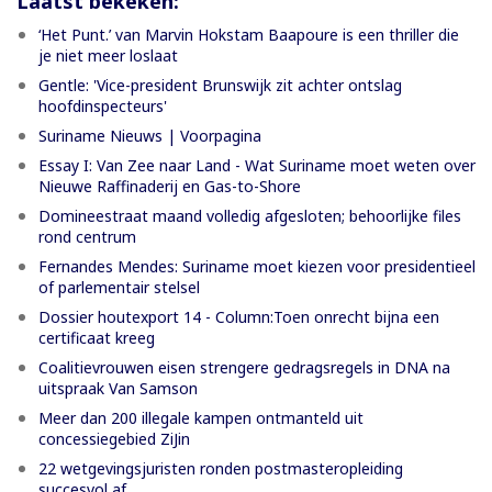
Laatst bekeken:
‘Het Punt.’ van Marvin Hokstam Baapoure is een thriller die
je niet meer loslaat
Gentle: 'Vice-president Brunswijk zit achter ontslag
hoofdinspecteurs'
Suriname Nieuws | Voorpagina
Essay I: Van Zee naar Land - Wat Suriname moet weten over
Nieuwe Raffinaderij en Gas-to-Shore
Domineestraat maand volledig afgesloten; behoorlijke files
rond centrum
Fernandes Mendes: Suriname moet kiezen voor presidentieel
of parlementair stelsel
Dossier houtexport 14 - Column:Toen onrecht bijna een
certificaat kreeg
Coalitievrouwen eisen strengere gedragsregels in DNA na
uitspraak Van Samson
Meer dan 200 illegale kampen ontmanteld uit
concessiegebied ZiJin
22 wetgevingsjuristen ronden postmasteropleiding
succesvol af