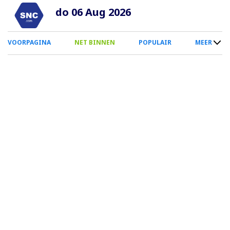
Overslaan
do 06 Aug 2026
en
naar
0
VOORPAGINA
NET BINNEN
POPULAIR
MEER
de
Smartphone
inhoud
Menu
gaan