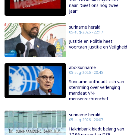
naar: 'Geef ons nóg twee
jaar'
suriname herald
05-aug-2026 - 22:17
Justitie en Politie heet
voortaan Justitie en Veiligheid
abc-Suriname
05-aug-2026 - 20:45
Suriname onthoudt zich van
stemming over verlenging
mandaat VN-
mensenrechtenchef
suriname herald
05-aug-2026 - 20:07
Hakrinbank biedt belang van
17,96 procent in DSB