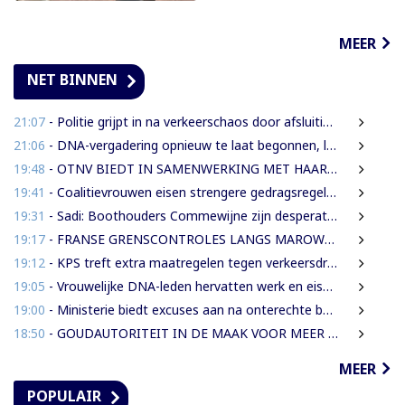
MEER
NET BINNEN
21:07
- Politie grijpt in na verkeerschaos door afsluiting Domineestraat
21:06
- DNA-vergadering opnieuw te laat begonnen, leden eisen aanpak laatkomers
19:48
- OTNV BIEDT IN SAMENWERKING MET HAAR INTERNATIONALE PARTNERS 200 GRATIS STUDIEBEURZEN AAN TECHNISCH TALENT
19:41
- Coalitievrouwen eisen strengere gedragsregels in DNA na uitspraak Van Samson
19:31
- Sadi: Boothouders Commewijne zijn desperate, wachten 6 jaren op tariefaanpassing
19:17
- FRANSE GRENSCONTROLES LANGS MAROWIJNERIVIER WEDEROM FORS AANGESCHERPT
19:12
- KPS treft extra maatregelen tegen verkeersdrukte binnenstad
19:05
- Vrouwelijke DNA-leden hervatten werk en eisen strengere gedragsregels na uitlating Van Samson
19:00
- Ministerie biedt excuses aan na onterechte beschuldigingen tegen IMEAO 2-directeur
18:50
- GOUDAUTORITEIT IN DE MAAK VOOR MEER ORDENING EN INKOMSTEN
MEER
POPULAIR