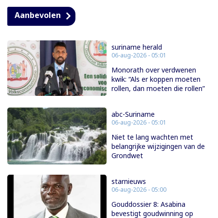
Aanbevolen
suriname herald
06-aug-2026 - 05:01
Monorath over verdwenen
kwik: “Als er koppen moeten
rollen, dan moeten die rollen”
abc-Suriname
06-aug-2026 - 05:01
Niet te lang wachten met
belangrijke wijzigingen van de
Grondwet
starnieuws
06-aug-2026 - 05:00
Gouddossier 8: Asabina
bevestigt goudwinning op