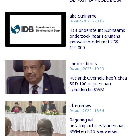
abc-Suriname
04-aug-2026 - 20:15
IDB ondersteunt Surinaams
onderzoek naar Peruaans
innovatiemodel met US$
110.000
chronostimes
04-aug-2026 - 19:33
Rusland: Overheid heeft circa
SRD 100 miljoen aan
schulden bij SWM
starnieuws
04-aug-2026 - 18:34
Regering wil
betalingsachterstanden aan
SWM en EBS wegwerken