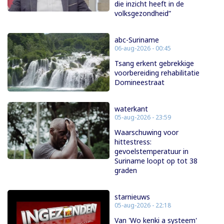
die inzicht heeft in de
volksgezondheid”
abc-Suriname
06-aug-2026 - 00:45
Tsang erkent gebrekkige
voorbereiding rehabilitatie
Domineestraat
waterkant
05-aug-2026 - 23:59
Waarschuwing voor
hittestress:
gevoelstemperatuur in
Suriname loopt op tot 38
graden
starnieuws
05-aug-2026 - 22:18
Van 'Wo kenki a systeem'