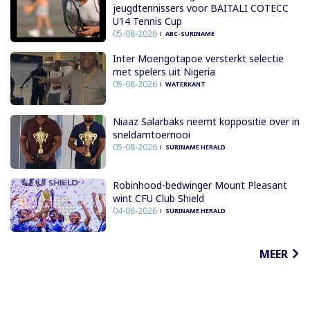
jeugdtennissers voor BAITALI COTECC
U14 Tennis Cup
05-08-2026
ABC-SURINAME
Inter Moengotapoe versterkt selectie
met spelers uit Nigeria
05-08-2026
WATERKANT
Niaaz Salarbaks neemt koppositie over in
sneldamtoernooi
05-08-2026
SURINAME HERALD
Robinhood-bedwinger Mount Pleasant
wint CFU Club Shield
04-08-2026
SURINAME HERALD
MEER