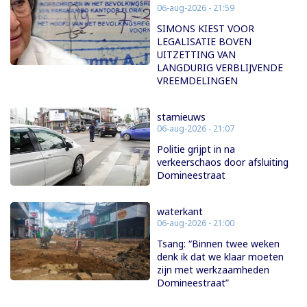
06-aug-2026 - 21:59
SIMONS KIEST VOOR
LEGALISATIE BOVEN
UITZETTING VAN
LANGDURIG VERBLIJVENDE
VREEMDELINGEN
starnieuws
06-aug-2026 - 21:07
Politie grijpt in na
verkeerschaos door afsluiting
Domineestraat
waterkant
06-aug-2026 - 21:00
Tsang: “Binnen twee weken
denk ik dat we klaar moeten
zijn met werkzaamheden
Domineestraat”