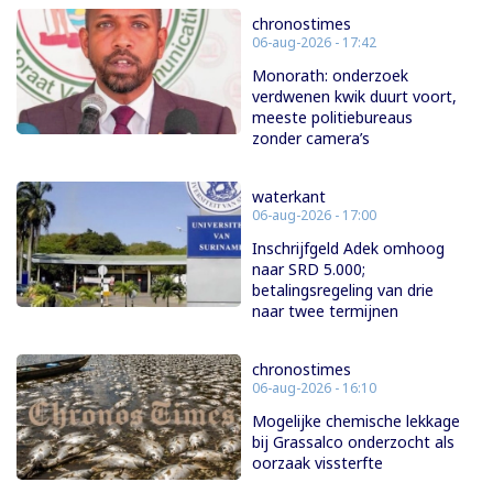
chronostimes
06-aug-2026 - 17:42
Monorath: onderzoek
verdwenen kwik duurt voort,
meeste politiebureaus
zonder camera’s
waterkant
06-aug-2026 - 17:00
Inschrijfgeld Adek omhoog
naar SRD 5.000;
betalingsregeling van drie
naar twee termijnen
chronostimes
06-aug-2026 - 16:10
Mogelijke chemische lekkage
bij Grassalco onderzocht als
oorzaak vissterfte