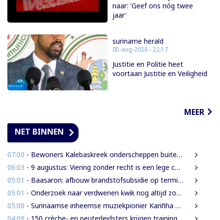
naar: 'Geef ons nóg twee
jaar'
suriname herald
05-aug-2026 - 22:17
Justitie en Politie heet
voortaan Justitie en Veiligheid
MEER
NET BINNEN
07:00
- Bewoners Kalebaskreek onderscheppen buitenlanders met illegaal geweer en communicatieapparatuur
06:03
- 9 augustus: Viering zonder recht is een lege ceremonie
05:01
- Baasaron: afbouw brandstofsubsidie op termijn onvermijdelijk
05:01
- Onderzoek naar verdwenen kwik nog altijd zonder resultaat
05:00
- Surinaamse inheemse muziekpionier Kariñha Basi krijgt oeuvreprijs in Rotterdam
04:09
- 150 crèche- en peuterleidsters krijgen training in verkeerseducatie