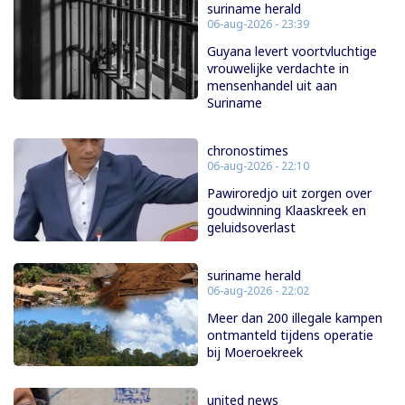
suriname herald
06-aug-2026 - 23:39
Guyana levert voortvluchtige
vrouwelijke verdachte in
mensenhandel uit aan
Suriname
chronostimes
06-aug-2026 - 22:10
Pawiroredjo uit zorgen over
goudwinning Klaaskreek en
geluidsoverlast
suriname herald
06-aug-2026 - 22:02
Meer dan 200 illegale kampen
ontmanteld tijdens operatie
bij Moeroekreek
united news