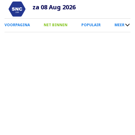
Overslaan
za 08 Aug 2026
en
naar
0
VOORPAGINA
NET BINNEN
POPULAIR
MEER
de
Smartphone
inhoud
Menu
gaan