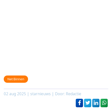
Net Binnen
02 aug 2025
| starnieuws | Door: Redactie