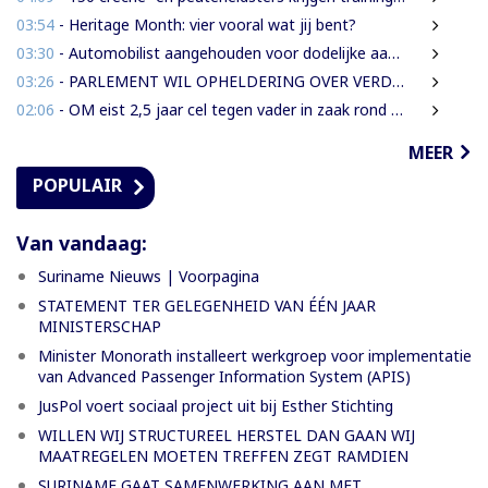
03:54
- Heritage Month: vier vooral wat jij bent?
03:30
- Automobilist aangehouden voor dodelijke aanrijding met voetganger en doorrijden na ongeval
03:26
- PARLEMENT WIL OPHELDERING OVER VERDWENEN INBESLAGGENOMEN LEVENSMIDDELEN
02:06
- OM eist 2,5 jaar cel tegen vader in zaak rond mishandeling en verwaarlozing
MEER
POPULAIR
Van vandaag:
Suriname Nieuws | Voorpagina
STATEMENT TER GELEGENHEID VAN ÉÉN JAAR
MINISTERSCHAP
Minister Monorath installeert werkgroep voor implementatie
van Advanced Passenger Information System (APIS)
JusPol voert sociaal project uit bij Esther Stichting
WILLEN WIJ STRUCTUREEL HERSTEL DAN GAAN WIJ
MAATREGELEN MOETEN TREFFEN ZEGT RAMDIEN
SURINAME GAAT SAMENWERKING AAN MET