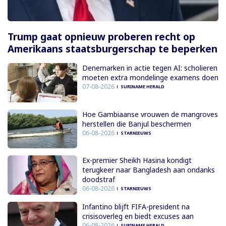
Trump gaat opnieuw proberen recht op
Amerikaans staatsburgerschap te beperken
Denemarken in actie tegen AI: scholieren
moeten extra mondelinge examens doen
07-08-2026
SURINAME HERALD
Hoe Gambiaanse vrouwen de mangroves
herstellen die Banjul beschermen
06-08-2026
STARNIEUWS
Ex-premier Sheikh Hasina kondigt
terugkeer naar Bangladesh aan ondanks
doodstraf
06-08-2026
STARNIEUWS
Infantino blijft FIFA-president na
crisisoverleg en biedt excuses aan
06-08-2026
SURINAME HERALD