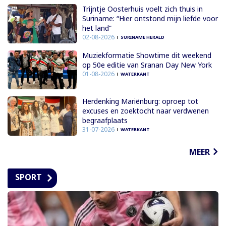
Trijntje Oosterhuis voelt zich thuis in
Suriname: “Hier ontstond mijn liefde voor
het land”
02-08-2026
SURINAME HERALD
Muziekformatie Showtime dit weekend
op 50e editie van Sranan Day New York
01-08-2026
WATERKANT
Herdenking Mariënburg: oproep tot
excuses en zoektocht naar verdwenen
begraafplaats
31-07-2026
WATERKANT
MEER
SPORT