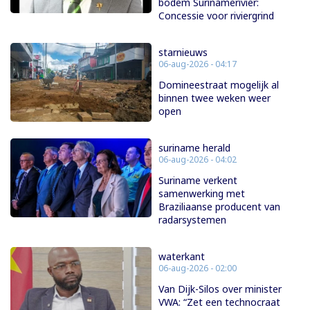
bodem Surinamerivier:
Concessie voor riviergrind
starnieuws
06-aug-2026 - 04:17
Domineestraat mogelijk al
binnen twee weken weer
open
suriname herald
06-aug-2026 - 04:02
Suriname verkent
samenwerking met
Braziliaanse producent van
radarsystemen
waterkant
06-aug-2026 - 02:00
Van Dijk-Silos over minister
VWA: “Zet een technocraat