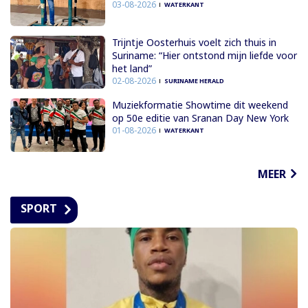
03-08-2026
WATERKANT
Trijntje Oosterhuis voelt zich thuis in
Suriname: “Hier ontstond mijn liefde voor
het land”
02-08-2026
SURINAME HERALD
Muziekformatie Showtime dit weekend
op 50e editie van Sranan Day New York
01-08-2026
WATERKANT
MEER
SPORT