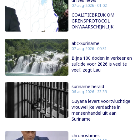
united news
07-aug-2026 - 01:02
COALITIEBREUK OM
GRENSPROTOCOL
ONWAARSCHIJNLIJK
abc-Suriname
07-aug-2026 - 00:31
Bijna 100 doden in verkeer en
suïcide voor 2026 is veel te
veel’, zegt Lau
suriname herald
06-aug-2026 - 23:39
Guyana levert voortvluchtige
vrouwelijke verdachte in
mensenhandel uit aan
Suriname
chronostimes