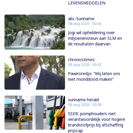
LEVENSMIDDELEN
abc-Suriname
08-aug-2026 - 00:45
Jogi wil opheldering over
miljoenensteun aan SLM en
de resultaten daarvan
chronostimes
08-aug-2026 - 00:42
Pawiroredjo: “Wij laten ons
niet monddood maken”
suriname herald
08-aug-2026 - 00:08
SSEB: pomphouders niet
verantwoordelijk voor hogere
brandstofprijs bij afschaffing
prijscap