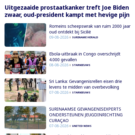
Uitgezaaide prostaatkanker treft Joe Biden
zwaar, oud-president kampt met hevige pijn
Romeins scheepswrak van ruim 2000 jaar
oud ontdekt bij Sicilië
09-08-2026
SURINAME HERALD
Ebola-uitbraak in Congo overschrijdt
4.000 gevallen
08-08-2026
STARNIEUWS
Sri Lanka: Gevangenisrellen eisen drie
levens te midden van overbevolking
07-08-2026
STARNIEUWS
SURINAAMSE GEVANGENISEXPERTS
ONDERSTEUNEN JEUGDINRICHTING
CURAÇAO
07-08-2026
UNITED NEWS