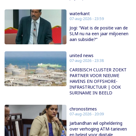
waterkant
07-aug-2026 - 23:59
Jogi: “Wat is de positie van de
SLM nu na een jaar miljoenen
aan subsidie?”
united news
07-aug-2026 - 23:38
CARIBISCH CLUSTER ZOEKT
PARTNER VOOR NIEUWE
HAVENS EN OFFSHORE-
INFRASTRUCTUUR | OOK
SURINAME IN BEELD
chronostimes
07-aug-2026 - 20:09
Jarbandhan wil opheldering
over verhoging ATM-tarieven
en beleid voor digitale