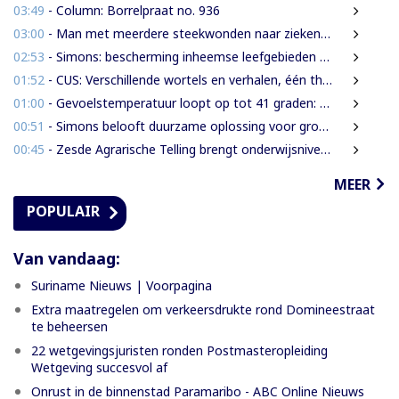
03:49
- Column: Borrelpraat no. 936
03:00
- Man met meerdere steekwonden naar ziekenhuis na ruzie bij discotheek
02:53
- Simons: bescherming inheemse leefgebieden en cultuur van nationaal belang
01:52
- CUS: Verschillende wortels en verhalen, één thuis
01:00
- Gevoelstemperatuur loopt op tot 41 graden: waarschuwing voor hittestress in Suriname
00:51
- Simons belooft duurzame oplossing voor grondenrechtenvraagstuk
00:45
- Zesde Agrarische Telling brengt onderwijsniveau landbouwers in kaart
MEER
POPULAIR
Van vandaag:
Suriname Nieuws | Voorpagina
Extra maatregelen om verkeersdrukte rond Domineestraat
te beheersen
22 wetgevingsjuristen ronden Postmasteropleiding
Wetgeving succesvol af
Onrust in de binnenstad Paramaribo - ABC Online Nieuws