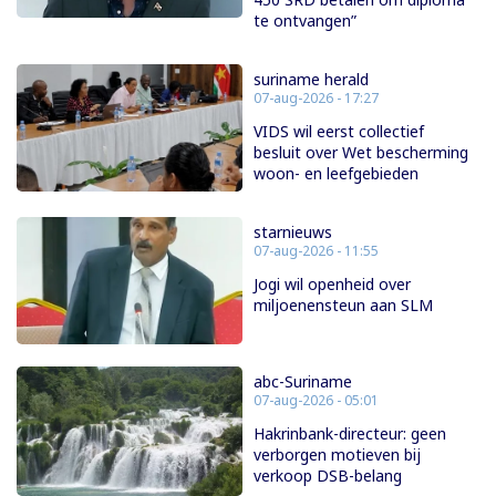
te ontvangen”
suriname herald
07-aug-2026 - 17:27
VIDS wil eerst collectief
besluit over Wet bescherming
woon- en leefgebieden
starnieuws
07-aug-2026 - 11:55
Jogi wil openheid over
miljoenensteun aan SLM
abc-Suriname
07-aug-2026 - 05:01
Hakrinbank-directeur: geen
verborgen motieven bij
verkoop DSB-belang