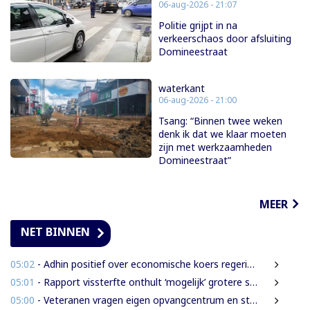
06-aug-2026 - 21:07
Politie grijpt in na
verkeerschaos door afsluiting
Domineestraat
waterkant
06-aug-2026 - 21:00
Tsang: “Binnen twee weken
denk ik dat we klaar moeten
zijn met werkzaamheden
Domineestraat”
MEER
NET BINNEN
05:02
- Adhin positief over economische koers regering, maar wil snellere uitvoering
05:01
- Rapport vissterfte onthult ‘mogelijk’ grotere schade voor mens, dier en milieu
05:00
- Veteranen vragen eigen opvangcentrum en structurele steun: ‘Vandaag militair, morgen veteraan’