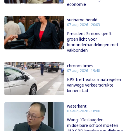
economie
suriname herald
07-aug-2026 - 20:03
President Simons geeft
groen licht voor
loononderhandelingen met
vakbonden
chronostimes
07-aug-2026 - 19:48
KPS treft extra maatregelen
vanwege verkeersdrukte
binnenstad
waterkant
07-aug-2026 - 18:00
Wang: “Geslaagden
middelbare school moeten
450 SRD betalen om diploma