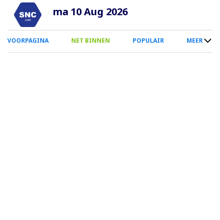
Overslaan
ma 10 Aug 2026
en
naar
0
VOORPAGINA
NET BINNEN
POPULAIR
MEER
de
Smartphone
inhoud
Menu
gaan