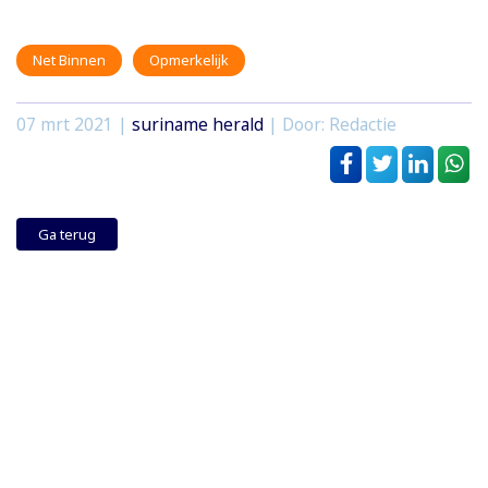
Net Binnen
Opmerkelijk
07 mrt 2021
|
suriname herald
| Door: Redactie
Ga terug