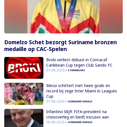
Domelzo Schet bezorgt Suriname bronzen
medaille op CAC-Spelen
Broki verliest debuut in Concacaf
Caribbean Cup tegen Club Sando FC
07-08-2026
STARNIEUWS
Messi schittert met twee goals en
record bij zege Inter Miami in Leagues
Cup
07-08-2026
SURINAME HERALD
Infantino blijft FIFA-president na
crisisoverleg en biedt excuses aan
06-08-2026
SURINAME HERALD