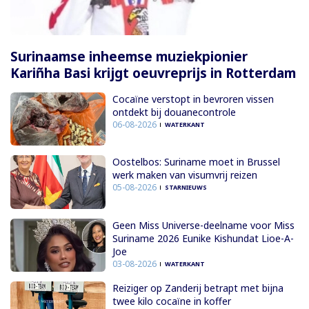
Surinaamse inheemse muziekpionier
Kariñha Basi krijgt oeuvreprijs in Rotterdam
Cocaïne verstopt in bevroren vissen
ontdekt bij douanecontrole
06-08-2026
WATERKANT
Oostelbos: Suriname moet in Brussel
werk maken van visumvrij reizen
05-08-2026
STARNIEUWS
Geen Miss Universe-deelname voor Miss
Suriname 2026 Eunike Kishundat Lioe-A-
Joe
03-08-2026
WATERKANT
Reiziger op Zanderij betrapt met bijna
twee kilo cocaïne in koffer