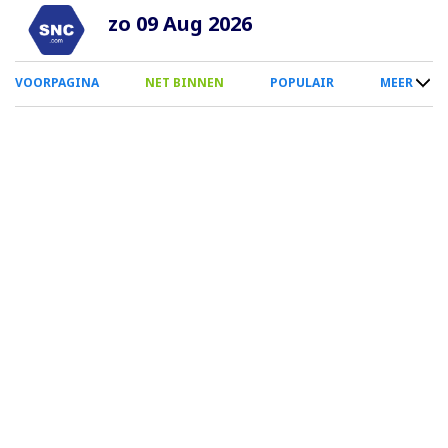
Overslaan
zo 09 Aug 2026
en
naar
0
VOORPAGINA
NET BINNEN
POPULAIR
MEER
de
Smartphone
inhoud
Menu
gaan