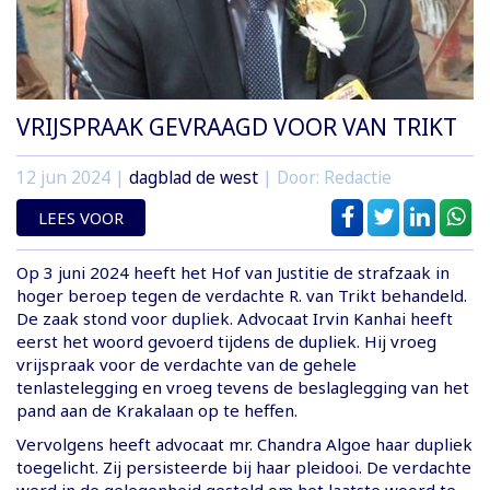
VRIJSPRAAK GEVRAAGD VOOR VAN TRIKT
12 jun 2024
|
dagblad de west
| Door: Redactie
LEES VOOR
Op 3 juni 2024 heeft het Hof van Justitie de strafzaak in
hoger beroep tegen de verdachte R. van Trikt behandeld.
De zaak stond voor dupliek. Advocaat Irvin Kanhai heeft
eerst het woord gevoerd tijdens de dupliek. Hij vroeg
vrijspraak voor de verdachte van de gehele
tenlastelegging en vroeg tevens de beslaglegging van het
pand aan de Krakalaan op te heffen.
Vervolgens heeft advocaat mr. Chandra Algoe haar dupliek
toegelicht. Zij persisteerde bij haar pleidooi. De verdachte
werd in de gelegenheid gesteld om het laatste woord te