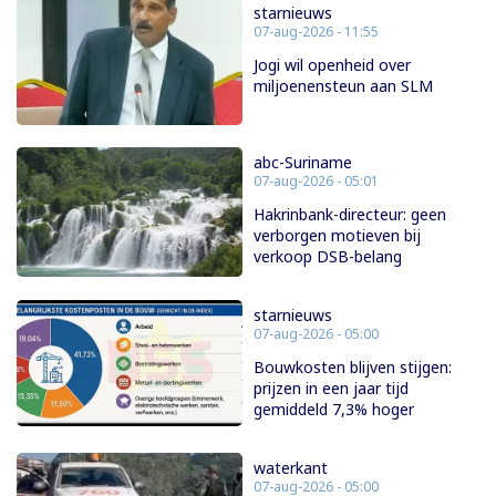
starnieuws
07-aug-2026 - 11:55
Jogi wil openheid over
miljoenensteun aan SLM
abc-Suriname
07-aug-2026 - 05:01
Hakrinbank-directeur: geen
verborgen motieven bij
verkoop DSB-belang
starnieuws
07-aug-2026 - 05:00
Bouwkosten blijven stijgen:
prijzen in een jaar tijd
gemiddeld 7,3% hoger
waterkant
07-aug-2026 - 05:00