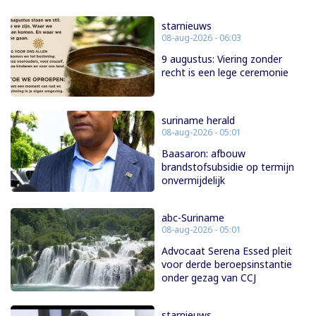
starnieuws
08-aug-2026 - 06:03
9 augustus: Viering zonder
recht is een lege ceremonie
suriname herald
08-aug-2026 - 05:01
Baasaron: afbouw
brandstofsubsidie op termijn
onvermijdelijk
abc-Suriname
08-aug-2026 - 05:01
Advocaat Serena Essed pleit
voor derde beroepsinstantie
onder gezag van CCJ
starnieuws