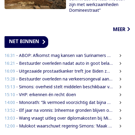
zijn met werkzaamheden
Domineestraat”
MEER
NET BINNEN
16:31
- ABOP: Afkomst mag kansen van Surinamers niet bepalen
16:21
- Bestuurder overleden nadat auto in goot belandt
16:09
- Uitgezaaide prostaatkanker treft Joe Biden zwaar, oud-president kampt met hevige pijn
15:28
- Bestuurder overleden na verkeersongeval aan Commissaris Weythingweg
15:13
- Simons: overheid stelt middelen beschikbaar voor onderzoek na Heritage Month 2026
15:10
- VHP: erkennen én recht doen
14:00
- Monorath: “Ik vermoed voorzichtig dat bijna 30% personen in gevangenissen oplichters zijn”
13:52
- Elf jaar na vonnis: Inheemse gronden blijven onbeschermd in Suriname
13:03
- Wang vraagt uitleg over diplomakosten bij Miranda Lyceum
12:00
- Mulokot waarschuwt regering-Simons: ‘Maak van 5-kilometerwet geen uitstel van echte grondenrechten’