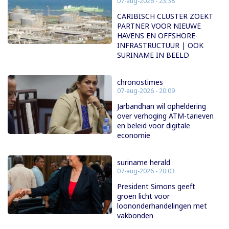
07-aug-2026 - 23:38
CARIBISCH CLUSTER ZOEKT
PARTNER VOOR NIEUWE
HAVENS EN OFFSHORE-
INFRASTRUCTUUR | OOK
SURINAME IN BEELD
chronostimes
07-aug-2026 - 20:09
Jarbandhan wil opheldering
over verhoging ATM-tarieven
en beleid voor digitale
economie
suriname herald
07-aug-2026 - 20:03
President Simons geeft
groen licht voor
loononderhandelingen met
vakbonden