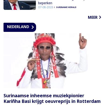
beperken
07-08-2026
SURINAME HERALD
MEER
NEDERLAND
Surinaamse inheemse muziekpionier
Kariñha Basi krijgt oeuvreprijs in Rotterdam