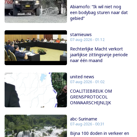
Abiamofo: “Ik wil niet nog
een bodybag sturen naar dat
gebied”
starnieuws
07-aug-2026 - 01:12
Rechterlijke Macht verkort
jaarlijkse zittingsvrije periode
naar één maand
united news
07-aug-2026 - 01:02
COALITIEBREUK OM
GRENSPROTOCOL
ONWAARSCHIJNLIJK
abc-Suriname
07-aug-2026 - 00:31
Bijna 100 doden in verkeer en