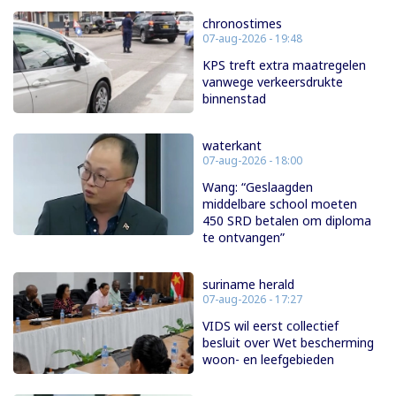
chronostimes
07-aug-2026 - 19:48
KPS treft extra maatregelen
vanwege verkeersdrukte
binnenstad
waterkant
07-aug-2026 - 18:00
Wang: “Geslaagden
middelbare school moeten
450 SRD betalen om diploma
te ontvangen”
suriname herald
07-aug-2026 - 17:27
VIDS wil eerst collectief
besluit over Wet bescherming
woon- en leefgebieden