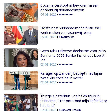
Cocaïne verstopt in bevroren vissen
ontdekt bij douanecontrole
06-08-2026
WATERKANT
Oostelbos: Suriname moet in Brussel
werk maken van visumvrij reizen
05-08-2026
STARNIEUWS
Geen Miss Universe-deelname voor Miss
Suriname 2026 Eunike Kishundat Lioe-A-
Joe
03-08-2026
WATERKANT
Reiziger op Zanderij betrapt met bijna
twee kilo cocaïne in koffer
03-08-2026
WATERKANT
Trijntje Oosterhuis voelt zich thuis in
Suriname: “Hier ontstond mijn liefde voor
het land”
02-08-2026
SURINAME HERALD