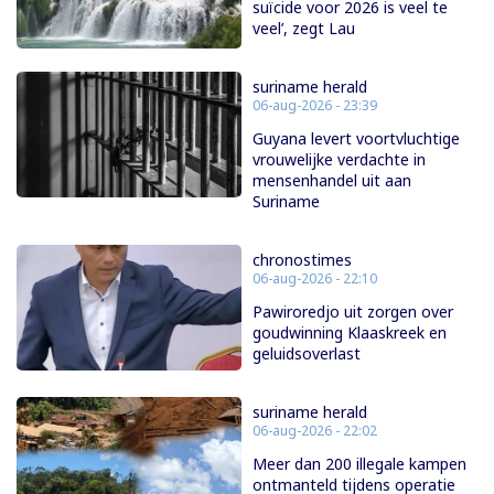
suïcide voor 2026 is veel te
veel’, zegt Lau
suriname herald
06-aug-2026 - 23:39
Guyana levert voortvluchtige
vrouwelijke verdachte in
mensenhandel uit aan
Suriname
chronostimes
06-aug-2026 - 22:10
Pawiroredjo uit zorgen over
goudwinning Klaaskreek en
geluidsoverlast
suriname herald
06-aug-2026 - 22:02
Meer dan 200 illegale kampen
ontmanteld tijdens operatie