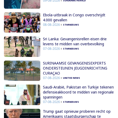
09-08-2026
SURINAME HERALD
Ebola-uitbraak in Congo overschrijdt
4.000 gevallen
08-08-2026
STARNIEUWS
Sri Lanka: Gevangenisrellen eisen drie
levens te midden van overbevolking
07-08-2026
STARNIEUWS
SURINAAMSE GEVANGENISEXPERTS
ONDERSTEUNEN JEUGDINRICHTING
CURAÇAO
07-08-2026
UNITED NEWS
Saudi-Arabië, Pakistan en Turkije tekenen
defensieakkoord te midden van regionale
spanningen
07-08-2026
STARNIEUWS
Trump gaat opnieuw proberen recht op
Amerikaans staatsburgerschap te