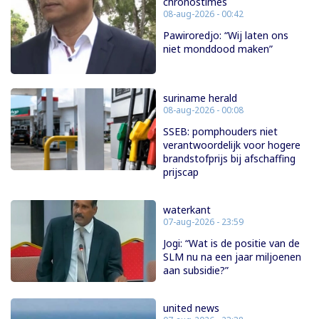
chronostimes
08-aug-2026 - 00:42
Pawiroredjo: “Wij laten ons
niet monddood maken”
suriname herald
08-aug-2026 - 00:08
SSEB: pomphouders niet
verantwoordelijk voor hogere
brandstofprijs bij afschaffing
prijscap
waterkant
07-aug-2026 - 23:59
Jogi: “Wat is de positie van de
SLM nu na een jaar miljoenen
aan subsidie?”
united news