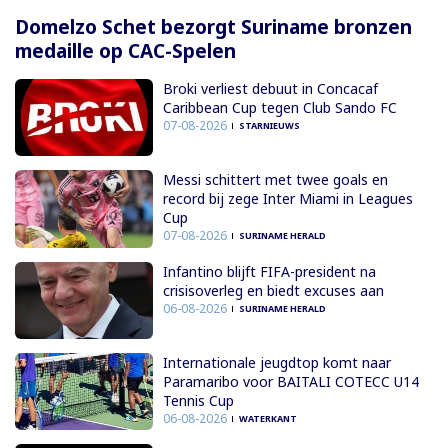
Domelzo Schet bezorgt Suriname bronzen
medaille op CAC-Spelen
Broki verliest debuut in Concacaf
Caribbean Cup tegen Club Sando FC
07-08-2026
STARNIEUWS
Messi schittert met twee goals en
record bij zege Inter Miami in Leagues
Cup
07-08-2026
SURINAME HERALD
Infantino blijft FIFA-president na
crisisoverleg en biedt excuses aan
06-08-2026
SURINAME HERALD
Internationale jeugdtop komt naar
Paramaribo voor BAITALI COTECC U14
Tennis Cup
06-08-2026
WATERKANT