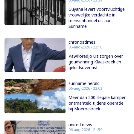
06-aug-2026 - 23:39
Guyana levert voortvluchtige
vrouwelijke verdachte in
mensenhandel uit aan
Suriname
chronostimes
06-aug-2026 - 22:10
Pawiroredjo uit zorgen over
goudwinning Klaaskreek en
geluidsoverlast
suriname herald
06-aug-2026 - 22:02
Meer dan 200 illegale kampen
ontmanteld tijdens operatie
bij Moeroekreek
united news
06-aug-2026 - 21:59