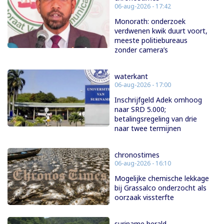
06-aug-2026 - 17:42
Monorath: onderzoek
verdwenen kwik duurt voort,
meeste politiebureaus
zonder camera’s
waterkant
06-aug-2026 - 17:00
Inschrijfgeld Adek omhoog
naar SRD 5.000;
betalingsregeling van drie
naar twee termijnen
chronostimes
06-aug-2026 - 16:10
Mogelijke chemische lekkage
bij Grassalco onderzocht als
oorzaak vissterfte
suriname herald