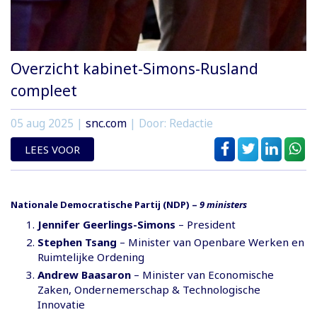
Overzicht kabinet-Simons-Rusland
compleet
05 aug 2025
|
snc.com
| Door: Redactie
LEES VOOR
Nationale Democratische Partij (NDP)
–
9 ministers
Jennifer Geerlings-Simons
– President
Stephen Tsang
– Minister van Openbare Werken en
Ruimtelijke Ordening
Andrew Baasaron
– Minister van Economische
Zaken, Ondernemerschap & Technologische
Innovatie