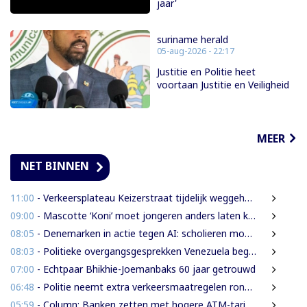
jaar'
suriname herald
05-aug-2026 - 22:17
Justitie en Politie heet
voortaan Justitie en Veiligheid
MEER
NET BINNEN
11:00
- Verkeersplateau Keizerstraat tijdelijk weggehaald vanwege chaos rond Domineestraat
09:00
- Mascotte ‘Koni’ moet jongeren anders laten kijken naar Surinaamse houtsector
08:05
- Denemarken in actie tegen AI: scholieren moeten extra mondelinge examens doen
08:03
- Politieke overgangsgesprekken Venezuela beginnen zonder Machado
07:00
- Echtpaar Bhikhie-Joemanbaks 60 jaar getrouwd
06:48
- Politie neemt extra verkeersmaatregelen rond afgesloten Domineestraat
05:59
- Column: Banken zetten met hogere ATM-tarieven digitale economie op achterstand