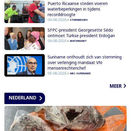
Puerto Ricaanse steden voeren
waterbeperkingen in tijdens
recorddroogte
06-08-2026
STARNIEUWS
SFPC-president Georgesette Sédo
ontmoet Turkse president Erdoğan
06-08-2026
WATERKANT
Suriname onthoudt zich van stemming
over verlenging mandaat VN-
mensenrechtenchef
05-08-2026
ABC-SURINAME
MEER
NEDERLAND