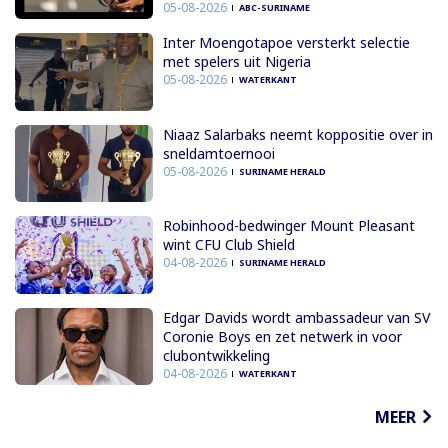
05-08-2026
ABC-SURINAME
Inter Moengotapoe versterkt selectie
met spelers uit Nigeria
05-08-2026
WATERKANT
Niaaz Salarbaks neemt koppositie over in
sneldamtoernooi
05-08-2026
SURINAME HERALD
Robinhood-bedwinger Mount Pleasant
wint CFU Club Shield
04-08-2026
SURINAME HERALD
Edgar Davids wordt ambassadeur van SV
Coronie Boys en zet netwerk in voor
clubontwikkeling
04-08-2026
WATERKANT
MEER