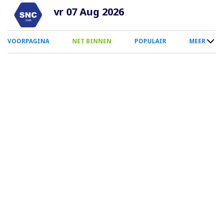
Overslaan
vr 07 Aug 2026
en
naar
0
VOORPAGINA
NET BINNEN
POPULAIR
MEER
de
Smartphone
inhoud
Menu
gaan