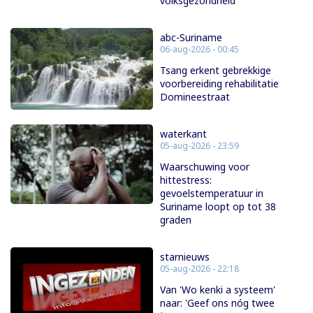
volksgezondheid”
abc-Suriname
06-aug-2026 - 00:45
Tsang erkent gebrekkige
voorbereiding rehabilitatie
Domineestraat
waterkant
05-aug-2026 - 23:59
Waarschuwing voor
hittestress:
gevoelstemperatuur in
Suriname loopt op tot 38
graden
starnieuws
05-aug-2026 - 22:18
Van 'Wo kenki a systeem'
naar: 'Geef ons nóg twee