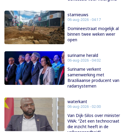
starnieuws
06-aug-2026 - 04:17
Domineestraat mogelijk al
binnen twee weken weer
open
suriname herald
06-aug-2026 - 04:02
Suriname verkent
samenwerking met
Braziliaanse producent van
radarsystemen
waterkant
06-aug-2026 - 02:00
Van Dijk-Silos over minister
VWA: “Zet een technocraat
die inzicht heeft in de