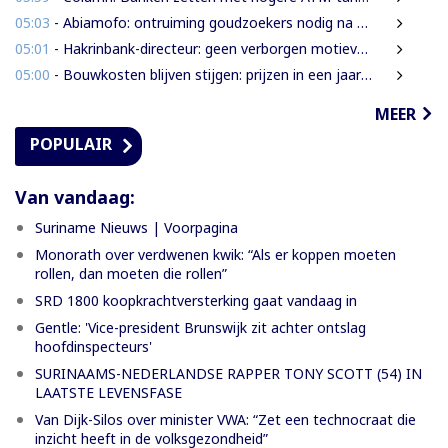
05:03
- Abiamofo: ontruiming goudzoekers nodig na dodelijke risico’s in Moeroekreek en 21 Bergi
05:01
- Hakrinbank-directeur: geen verborgen motieven bij verkoop DSB-belang
05:00
- Bouwkosten blijven stijgen: prijzen in een jaar tijd gemiddeld 7,3% hoger
MEER
POPULAIR
Van vandaag:
Suriname Nieuws | Voorpagina
Monorath over verdwenen kwik: “Als er koppen moeten
rollen, dan moeten die rollen”
SRD 1800 koopkrachtversterking gaat vandaag in
Gentle: 'Vice-president Brunswijk zit achter ontslag
hoofdinspecteurs'
SURINAAMS-NEDERLANDSE RAPPER TONY SCOTT (54) IN
LAATSTE LEVENSFASE
Van Dijk-Silos over minister VWA: “Zet een technocraat die
inzicht heeft in de volksgezondheid”