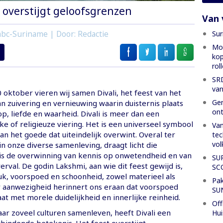
i overstijgt geloofsgrenzen
Van 
Sur
bc-Suriname | Door: Redactie
Mon
kop
rol
SRD
van
oktober vieren wij samen Divali, het feest van het
Gen
 van zuivering en vernieuwing waarin duisternis plaats
ont
, liefde en waarheid. Divali is meer dan een
e of religieuze viering. Het is een universeel symbool
Van
an het goede dat uiteindelijk overwint. Overal ter
tec
vol
n onze diverse samenleving, draagt licht die
is de overwinning van kennis op onwetendheid en van
SU
erval. De godin Lakshmi, aan wie dit feest gewijd is,
SC
uk, voorspoed en schoonheid, zowel materieel als
Pak
ar aanwezigheid herinnert ons eraan dat voorspoed
SU
at met morele duidelijkheid en innerlijke reinheid.
Off
aar zoveel culturen samenleven, heeft Divali een
Hui
rbindende betekenis. Het feest overstijgt