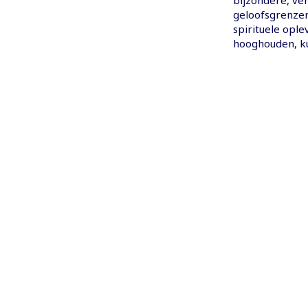
geloofsgrenzen
spirituele opl
hooghouden, k