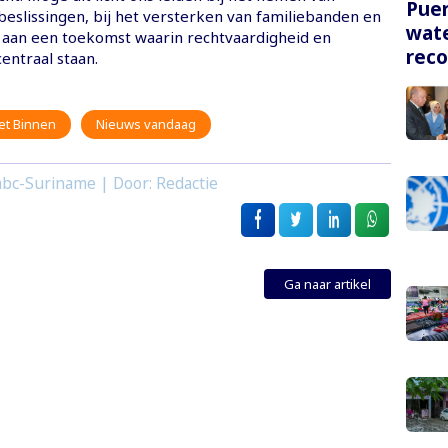
Puer
eslissingen, bij het versterken van familiebanden en
wate
 aan een toekomst waarin rechtvaardigheid en
rec
entraal staan.
et Binnen
Nieuws vandaag
bc-Suriname | Door: Redactie
Ga naar artikel