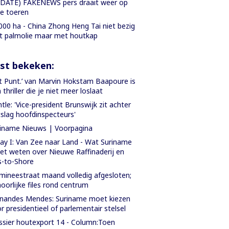
DATE) FAKENEWS pers draait weer op
le toeren
000 ha - China Zhong Heng Tai niet bezig
 palmolie maar met houtkap
st bekeken:
t Punt.’ van Marvin Hokstam Baapoure is
 thriller die je niet meer loslaat
tle: 'Vice-president Brunswijk zit achter
slag hoofdinspecteurs'
iname Nieuws | Voorpagina
ay I: Van Zee naar Land - Wat Suriname
t weten over Nieuwe Raffinaderij en
-to-Shore
ineestraat maand volledig afgesloten;
oorlijke files rond centrum
nandes Mendes: Suriname moet kiezen
r presidentieel of parlementair stelsel
sier houtexport 14 - Column:Toen