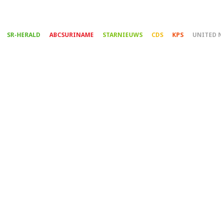
Overslaan
en
naar
SR-HERALD
ABCSURINAME
STARNIEUWS
CDS
KPS
UNITED 
de
inhoud
gaan