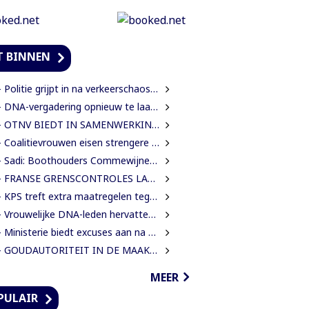
T BINNEN
Politie grijpt in na verkeerschaos door afsluiting Domineestraat
DNA-vergadering opnieuw te laat begonnen, leden eisen aanpak laatkomers
TNV BIEDT IN SAMENWERKING MET HAAR INTERNATIONALE PARTNERS 200 GRATIS STUDIEBEURZEN AAN TECHNISCH TALENT
Coalitievrouwen eisen strengere gedragsregels in DNA na uitspraak Van Samson
Sadi: Boothouders Commewijne zijn desperate, wachten 6 jaren op tariefaanpassing
FRANSE GRENSCONTROLES LANGS MAROWIJNERIVIER WEDEROM FORS AANGESCHERPT
 KPS treft extra maatregelen tegen verkeersdrukte binnenstad
rouwelijke DNA-leden hervatten werk en eisen strengere gedragsregels na uitlating Van Samson
Ministerie biedt excuses aan na onterechte beschuldigingen tegen IMEAO 2-directeur
 GOUDAUTORITEIT IN DE MAAK VOOR MEER ORDENING EN INKOMSTEN
MEER
PULAIR