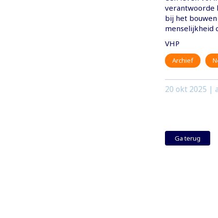
verantwoorde b
bij het bouwen
menselijkheid c
VHP
Archief
N
20 okt 2025
| a
Ga terug