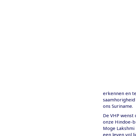
erkennen en te
saamhorigheid v
ons Suriname.
De VHP wenst d
onze Hindoe-br
Moge Lakshmi M
een leven vol l