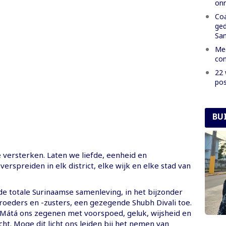
onr
Coa
ged
Sa
Mee
con
22 
pos
BU
 versterken. Laten we liefde, eenheid en
erspreiden in elk district, elke wijk en elke stad van
e totale Surinaamse samenleving, in het bijzonder
oeders en -zusters, een gezegende Shubh Divali toe.
átá ons zegenen met voorspoed, geluk, wijsheid en
icht. Moge dit licht ons leiden bij het nemen van