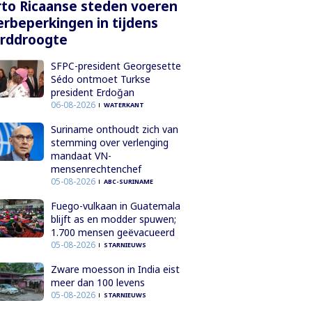
to Ricaanse steden voeren
rbeperkingen in tijdens
orddroogte
SFPC-president Georgesette
Sédo ontmoet Turkse
president Erdoğan
06-08-2026
WATERKANT
Suriname onthoudt zich van
stemming over verlenging
mandaat VN-
mensenrechtenchef
05-08-2026
ABC-SURINAME
Fuego-vulkaan in Guatemala
blijft as en modder spuwen;
1.700 mensen geëvacueerd
05-08-2026
STARNIEUWS
Zware moesson in India eist
meer dan 100 levens
05-08-2026
STARNIEUWS