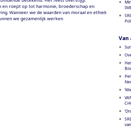
Min
 en roept op tot harmonie, broederschap en
IME
eving. Wanneer we de waarden van moraal en ethiek
SRD
unnen we gezamenlijk werken
Pol
Van a
Sur
Ove
Has
Bou
Per
Ned
‘Wi
VA
CH
’Dr
SRD
van