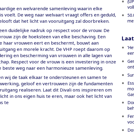
(UP
vol
aardige en welvarende samenleving waarin elke
is voelt. De weg naar welvaart vraagt offers en geduld,
50.
met
looft dat het licht van vooruitgang zal doorbreken.
 een duidelijke nadruk op respect voor de vrouw. De
rouw zijn de hoeksteen van elke beschaving. Een
Laat
e haar vrouwen eert en beschermt, bouwt aan
‘He
uitgang en morele kracht. De VHP roept daarom op
een
ering en bescherming van vrouwen in alle lagen van
Gen
ap. Respect voor de vrouw is een investering in onze
ont
e beste weg naar een harmonieuze samenleving.
Sur
en wij de taak elkaar te ondersteunen en samen te
Ess
werking, geloof en vertrouwen zijn de fundamenten
moe
uitgang realiseren. Laat dit Divali ons inspireren om
Gas
licht in ons eigen huis te eren, maar ook het licht van
s te
Dom
beh
Fer
voo
Dos