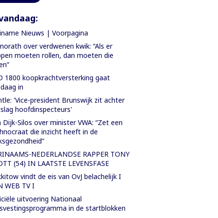
vandaag:
iname Nieuws | Voorpagina
orath over verdwenen kwik: “Als er
pen moeten rollen, dan moeten die
len”
 1800 koopkrachtversterking gaat
daag in
tle: 'Vice-president Brunswijk zit achter
slag hoofdinspecteurs'
 Dijk-Silos over minister VWA: “Zet een
hnocraat die inzicht heeft in de
ksgezondheid”
RINAAMS-NEDERLANDSE RAPPER TONY
OTT (54) IN LAATSTE LEVENSFASE
kitow vindt de eis van OvJ belachelijk I
N WEB TV I
iciële uitvoering Nationaal
svestingsprogramma in de startblokken