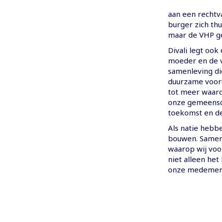
aan een rechtv
burger zich thu
maar de VHP ge
Divali legt ook
moeder en de v
samenleving di
duurzame voor
tot meer waard
onze gemeensch
toekomst en d
Als natie hebb
bouwen. Samen
waarop wij voor
niet alleen het 
onze medemen