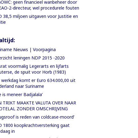
OWC: geen financieel wanbeheer door
AO-2-directeur, wel procedurele fouten
 38,5 miljoen uitgaven voor Justitie en
itie
ltijd:
iname Nieuws | Voorpagina
rzicht leningen NDP 2015 -2020
rat voormalig Legerarts en lijfarts
terse, de spuit voor Horb (1983)
 werkdag komt er Euro 634.000,00 uit
erland naar Suriname
e is meneer Badjalala’
N TRIKT MAAKTE VALUTA OVER NAAR
OTELAL ZONDER OMSCHRIJVING
ugsroof is reden van coldcase-moord’
 1800 koopkrachtversterking gaat
daag in