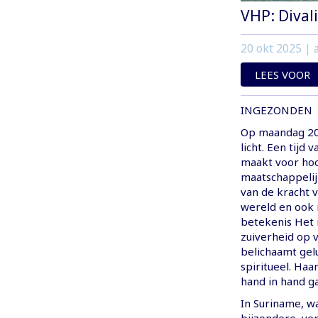
VHP: Dival
20 okt 2025
| a
LEES VOOR
INGEZONDEN
Op maandag 20 
licht. Een tijd
maakt voor hoop
maatschappelijk
van de kracht v
wereld en ook i
betekenis Het 
zuiverheid op v
belichaamt gel
spiritueel. Ha
hand in hand ga
In Suriname, w
bijzondere, ve