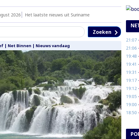
ugust 2026
Het laatste nieuws uit Suriname
NE
Zoeken
21:07
- 
ef
|
Net Binnen
|
Nieuws vandaag
21:06
- 
19:48
- O
19:41
- 
19:31
- 
19:17
- 
19:12
-
19:05
- V
19:00
- 
18:50
-
PO