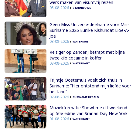
werk maken van visumvrij reizen
05-08-2026
STARNIEUWS
Geen Miss Universe-deelname voor Miss
Suriname 2026 Eunike Kishundat Lioe-A-
Joe
03-08-2026
WATERKANT
Reiziger op Zanderij betrapt met bijna
twee kilo cocaïne in koffer
03-08-2026
WATERKANT
Trijntje Oosterhuis voelt zich thuis in
Suriname: “Hier ontstond mijn liefde voor
het land”
02-08-2026
SURINAME HERALD
Muziekformatie Showtime dit weekend
op 50e editie van Sranan Day New York
01-08-2026
WATERKANT