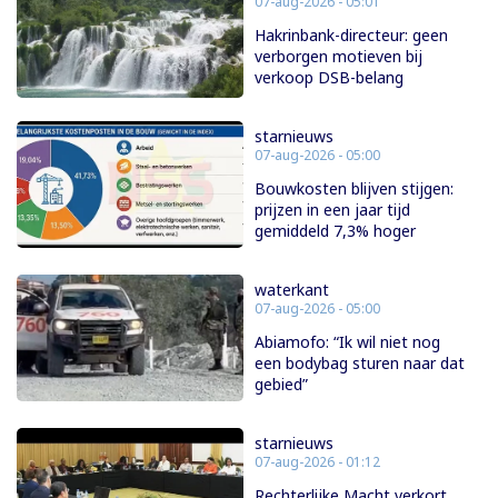
07-aug-2026 - 05:01
Hakrinbank-directeur: geen
verborgen motieven bij
verkoop DSB-belang
starnieuws
07-aug-2026 - 05:00
Bouwkosten blijven stijgen:
prijzen in een jaar tijd
gemiddeld 7,3% hoger
waterkant
07-aug-2026 - 05:00
Abiamofo: “Ik wil niet nog
een bodybag sturen naar dat
gebied”
starnieuws
07-aug-2026 - 01:12
Rechterlijke Macht verkort