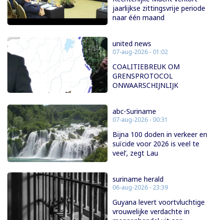
jaarlijkse zittingsvrije periode
naar één maand
united news
07-aug-2026 - 01:02
COALITIEBREUK OM
GRENSPROTOCOL
ONWAARSCHIJNLIJK
abc-Suriname
07-aug-2026 - 00:31
Bijna 100 doden in verkeer en
suïcide voor 2026 is veel te
veel’, zegt Lau
suriname herald
06-aug-2026 - 23:39
Guyana levert voortvluchtige
vrouwelijke verdachte in