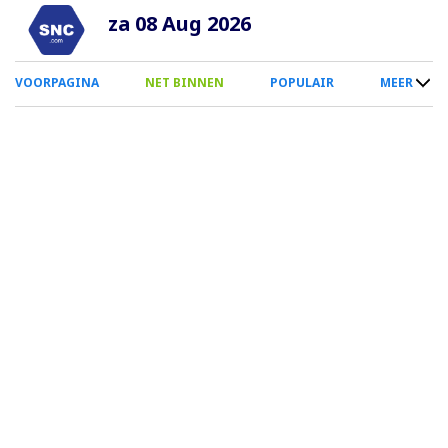
Overslaan
za 08 Aug 2026
en
naar
0
VOORPAGINA
NET BINNEN
POPULAIR
MEER
de
Smartphone
inhoud
Menu
gaan