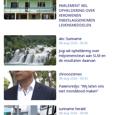
PARLEMENT WIL
OPHELDERING OVER
VERDWENEN
INBESLAGGENOMEN
LEVENSMIDDELEN
abc-Suriname
08-aug-2026 - 00:45
Jogi wil opheldering over
miljoenensteun aan SLM en
de resultaten daarvan
chronostimes
08-aug-2026 - 00:42
Pawiroredjo: “Wij laten ons
niet monddood maken”
suriname herald
08-aug-2026 - 00:08