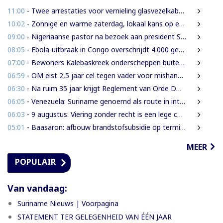
11:00
- Twee arrestaties voor vernieling glasvezelkabels Telesur; maskers en kabelknipper gevonden
10:02
- Zonnige en warme zaterdag, lokaal kans op een bui
09:00
- Nigeriaanse pastor na bezoek aan president Simons: ‘Toename van rijkdom in Suriname’
08:05
- Ebola-uitbraak in Congo overschrijdt 4.000 gevallen
07:00
- Bewoners Kalebaskreek onderscheppen buitenlanders met illegaal geweer en communicatieapparatuur
06:59
- OM eist 2,5 jaar cel tegen vader voor mishandeling en verwaarlozing van gezin
06:30
- Na ruim 35 jaar krijgt Reglement van Orde DNA grondige herziening
06:05
- Venezuela: Suriname genoemd als route in internationale cocaïnesmokkel naar Europa
06:03
- 9 augustus: Viering zonder recht is een lege ceremonie
05:01
- Baasaron: afbouw brandstofsubsidie op termijn onvermijdelijk
MEER
POPULAIR
Van vandaag:
Suriname Nieuws | Voorpagina
STATEMENT TER GELEGENHEID VAN ÉÉN JAAR