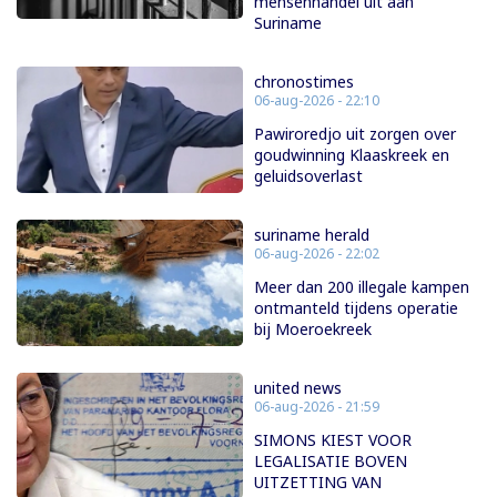
mensenhandel uit aan
Suriname
chronostimes
06-aug-2026 - 22:10
Pawiroredjo uit zorgen over
goudwinning Klaaskreek en
geluidsoverlast
suriname herald
06-aug-2026 - 22:02
Meer dan 200 illegale kampen
ontmanteld tijdens operatie
bij Moeroekreek
united news
06-aug-2026 - 21:59
SIMONS KIEST VOOR
LEGALISATIE BOVEN
UITZETTING VAN