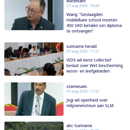
waterkant
07-aug-2026 - 18:00
Wang: “Geslaagden
middelbare school moeten
450 SRD betalen om diploma
te ontvangen”
suriname herald
07-aug-2026 - 17:27
VIDS wil eerst collectief
besluit over Wet bescherming
woon- en leefgebieden
starnieuws
07-aug-2026 - 11:55
Jogi wil openheid over
miljoenensteun aan SLM
abc-Suriname