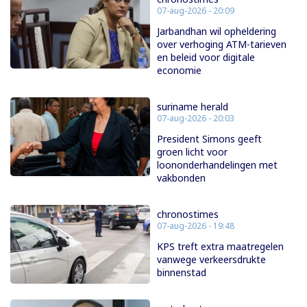
07-aug-2026 - 20:09
Jarbandhan wil opheldering
over verhoging ATM-tarieven
en beleid voor digitale
economie
suriname herald
07-aug-2026 - 20:03
President Simons geeft
groen licht voor
loononderhandelingen met
vakbonden
chronostimes
07-aug-2026 - 19:48
KPS treft extra maatregelen
vanwege verkeersdrukte
binnenstad