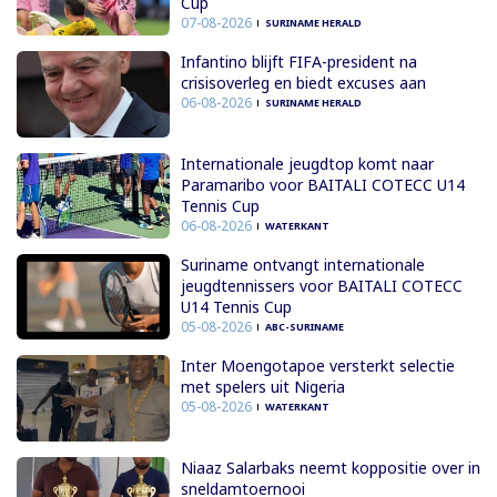
Cup
07-08-2026
SURINAME HERALD
Infantino blijft FIFA-president na
crisisoverleg en biedt excuses aan
06-08-2026
SURINAME HERALD
Internationale jeugdtop komt naar
Paramaribo voor BAITALI COTECC U14
Tennis Cup
06-08-2026
WATERKANT
Suriname ontvangt internationale
jeugdtennissers voor BAITALI COTECC
U14 Tennis Cup
05-08-2026
ABC-SURINAME
Inter Moengotapoe versterkt selectie
met spelers uit Nigeria
05-08-2026
WATERKANT
Niaaz Salarbaks neemt koppositie over in
sneldamtoernooi