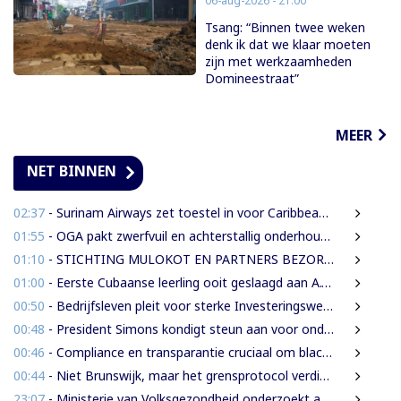
06-aug-2026 - 21:00
Tsang: “Binnen twee weken
denk ik dat we klaar moeten
zijn met werkzaamheden
Domineestraat”
MEER
NET BINNEN
02:37
- Surinam Airways zet toestel in voor Caribbean Premier League crickettoernooi
01:55
- OGA pakt zwerfvuil en achterstallig onderhoud gezamenlijk aan
01:10
- STICHTING MULOKOT EN PARTNERS BEZORGD OVER VOORGENOMEN AFKONDIGING 5-KILOMETER-STRAALWET
01:00
- Eerste Cubaanse leerling ooit geslaagd aan A.T. Calorschool
00:50
- Bedrijfsleven pleit voor sterke Investeringswet en onafhankelijke SITA
00:48
- President Simons kondigt steun aan voor onderzoek naar cultureel erfgoed
00:46
- Compliance en transparantie cruciaal om blacklisting te voorkomen.
00:44
- Niet Brunswijk, maar het grensprotocol verdient het debat
23:07
- Ministerie van Volksgezondheid onderzoekt aanbieders van onbewezen middelen tegen nierfalen