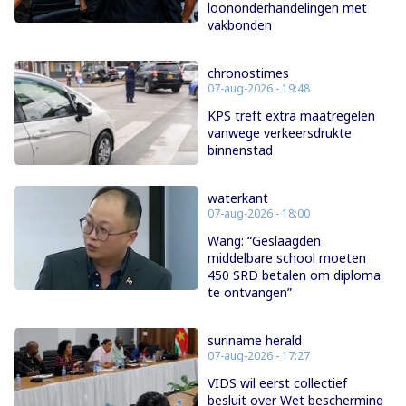
loononderhandelingen met
vakbonden
chronostimes
07-aug-2026 - 19:48
KPS treft extra maatregelen
vanwege verkeersdrukte
binnenstad
waterkant
07-aug-2026 - 18:00
Wang: “Geslaagden
middelbare school moeten
450 SRD betalen om diploma
te ontvangen”
suriname herald
07-aug-2026 - 17:27
VIDS wil eerst collectief
besluit over Wet bescherming