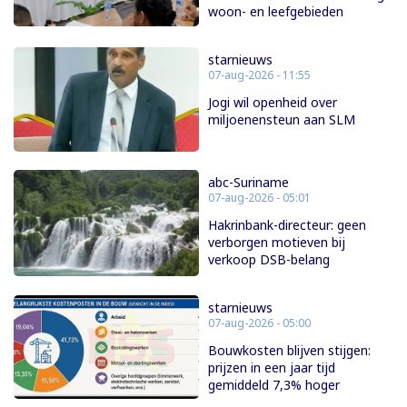
woon- en leefgebieden
starnieuws
07-aug-2026 - 11:55
Jogi wil openheid over
miljoenensteun aan SLM
abc-Suriname
07-aug-2026 - 05:01
Hakrinbank-directeur: geen
verborgen motieven bij
verkoop DSB-belang
starnieuws
07-aug-2026 - 05:00
Bouwkosten blijven stijgen:
prijzen in een jaar tijd
gemiddeld 7,3% hoger