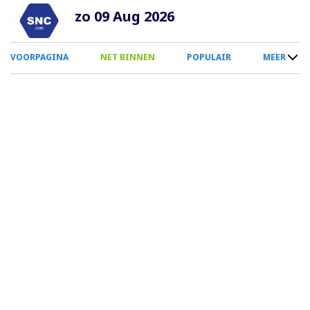
Overslaan
zo 09 Aug 2026
en
naar
0
VOORPAGINA
NET BINNEN
POPULAIR
MEER
de
Smartphone
inhoud
Menu
gaan