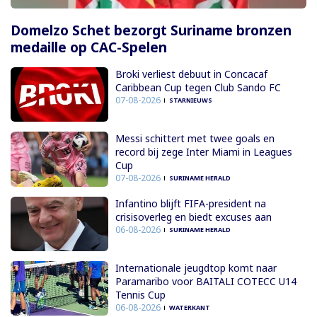
Domelzo Schet bezorgt Suriname bronzen
medaille op CAC-Spelen
Broki verliest debuut in Concacaf
Caribbean Cup tegen Club Sando FC
07-08-2026
STARNIEUWS
Messi schittert met twee goals en
record bij zege Inter Miami in Leagues
Cup
07-08-2026
SURINAME HERALD
Infantino blijft FIFA-president na
crisisoverleg en biedt excuses aan
06-08-2026
SURINAME HERALD
Internationale jeugdtop komt naar
Paramaribo voor BAITALI COTECC U14
Tennis Cup
06-08-2026
WATERKANT