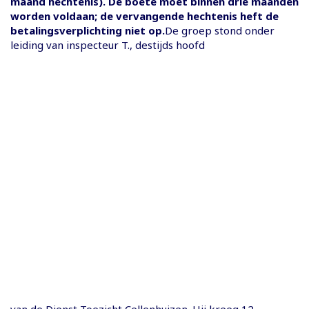
maand hechtenis). De boete moet binnen drie maanden
worden voldaan; de vervangende hechtenis heft de
betalingsverplichting niet op.
De groep stond onder
leiding van inspecteur T., destijds hoofd
van de Dienst Toezicht Cellenhuizen. Hij kreeg 12