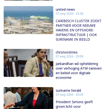
united news
07-aug-2026 - 23:38
CARIBISCH CLUSTER ZOEKT
PARTNER VOOR NIEUWE
HAVENS EN OFFSHORE-
INFRASTRUCTUUR | OOK
SURINAME IN BEELD
chronostimes
07-aug-2026 - 20:09
Jarbandhan wil opheldering
over verhoging ATM-tarieven
en beleid voor digitale
economie
suriname herald
07-aug-2026 - 20:03
President Simons geeft
groen licht voor