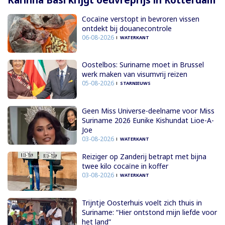
Kariñha Basi krijgt oeuvreprijs in Rotterdam
Cocaïne verstopt in bevroren vissen
ontdekt bij douanecontrole
06-08-2026
WATERKANT
Oostelbos: Suriname moet in Brussel
werk maken van visumvrij reizen
05-08-2026
STARNIEUWS
Geen Miss Universe-deelname voor Miss
Suriname 2026 Eunike Kishundat Lioe-A-
Joe
03-08-2026
WATERKANT
Reiziger op Zanderij betrapt met bijna
twee kilo cocaïne in koffer
03-08-2026
WATERKANT
Trijntje Oosterhuis voelt zich thuis in
Suriname: “Hier ontstond mijn liefde voor
het land”