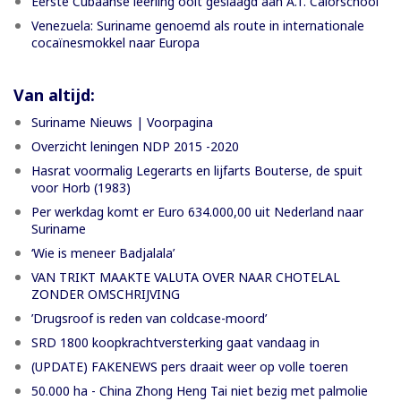
Eerste Cubaanse leerling ooit geslaagd aan A.T. Calorschool
Venezuela: Suriname genoemd als route in internationale
cocaïnesmokkel naar Europa
Van altijd:
Suriname Nieuws | Voorpagina
Overzicht leningen NDP 2015 -2020
Hasrat voormalig Legerarts en lijfarts Bouterse, de spuit
voor Horb (1983)
Per werkdag komt er Euro 634.000,00 uit Nederland naar
Suriname
‘Wie is meneer Badjalala’
VAN TRIKT MAAKTE VALUTA OVER NAAR CHOTELAL
ZONDER OMSCHRIJVING
’Drugsroof is reden van coldcase-moord’
SRD 1800 koopkrachtversterking gaat vandaag in
(UPDATE) FAKENEWS pers draait weer op volle toeren
50.000 ha - China Zhong Heng Tai niet bezig met palmolie