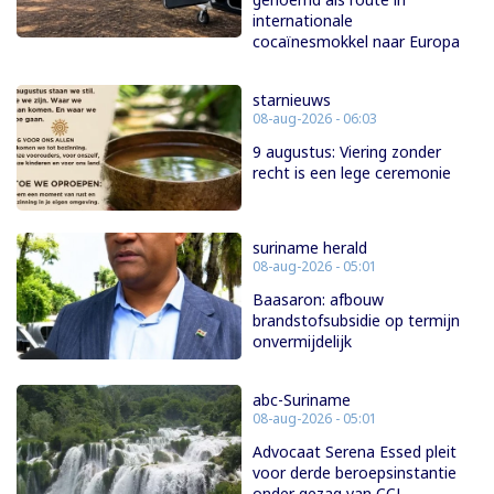
internationale
cocaïnesmokkel naar Europa
starnieuws
08-aug-2026 - 06:03
9 augustus: Viering zonder
recht is een lege ceremonie
suriname herald
08-aug-2026 - 05:01
Baasaron: afbouw
brandstofsubsidie op termijn
onvermijdelijk
abc-Suriname
08-aug-2026 - 05:01
Advocaat Serena Essed pleit
voor derde beroepsinstantie
onder gezag van CCJ