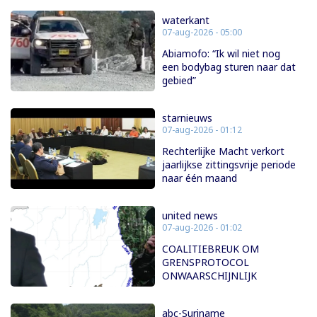
waterkant
07-aug-2026 - 05:00
Abiamofo: “Ik wil niet nog
een bodybag sturen naar dat
gebied”
starnieuws
07-aug-2026 - 01:12
Rechterlijke Macht verkort
jaarlijkse zittingsvrije periode
naar één maand
united news
07-aug-2026 - 01:02
COALITIEBREUK OM
GRENSPROTOCOL
ONWAARSCHIJNLIJK
abc-Suriname