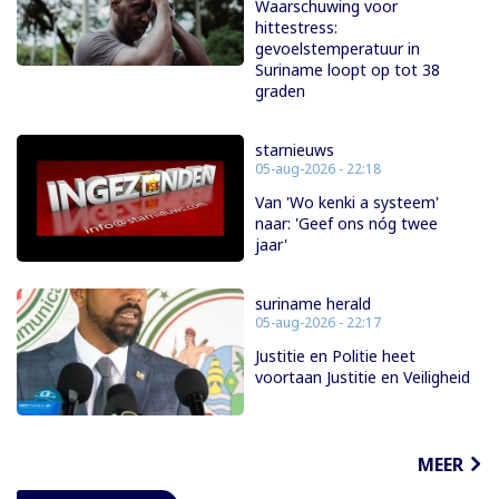
Waarschuwing voor
hittestress:
gevoelstemperatuur in
Suriname loopt op tot 38
graden
starnieuws
05-aug-2026 - 22:18
Van 'Wo kenki a systeem'
naar: 'Geef ons nóg twee
jaar'
suriname herald
05-aug-2026 - 22:17
Justitie en Politie heet
voortaan Justitie en Veiligheid
MEER