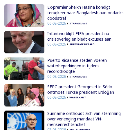
Ex-premier Sheikh Hasina kondigt
terugkeer naar Bangladesh aan ondanks
doodstraf
06-08-2026
STARNIEUWS
Infantino blijft FIFA-president na
crisisoverleg en biedt excuses aan
06-08-2026
SURINAME HERALD
Puerto Ricaanse steden voeren
waterbeperkingen in tijdens
recorddroogte
06-08-2026
STARNIEUWS
SFPC-president Georgesette Sédo
ontmoet Turkse president Erdoğan
06-08-2026
WATERKANT
Suriname onthoudt zich van stemming
over verlenging mandaat VN-
mensenrechtenchef
05-08-2026
ABC-SURINAME