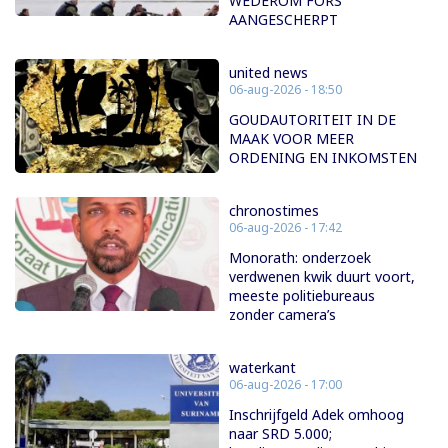
WEDEROM FORS
AANGESCHERPT
united news
06-aug-2026 - 18:50
GOUDAUTORITEIT IN DE
MAAK VOOR MEER
ORDENING EN INKOMSTEN
chronostimes
06-aug-2026 - 17:42
Monorath: onderzoek
verdwenen kwik duurt voort,
meeste politiebureaus
zonder camera’s
waterkant
06-aug-2026 - 17:00
Inschrijfgeld Adek omhoog
naar SRD 5.000;