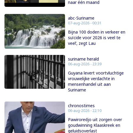
naar één maand
abc-Suriname
07-aug-2026 - 00:31
Bijna 100 doden in verkeer en
suïcide voor 2026 is veel te
veel’, zegt Lau
suriname herald
06-aug-2026 - 23:39
Guyana levert voortvluchtige
vrouwelijke verdachte in
mensenhandel uit aan
Suriname
chronostimes
06-aug-2026 - 22:10
Pawiroredjo uit zorgen over
goudwinning Klaaskreek en
geluidsoverlast