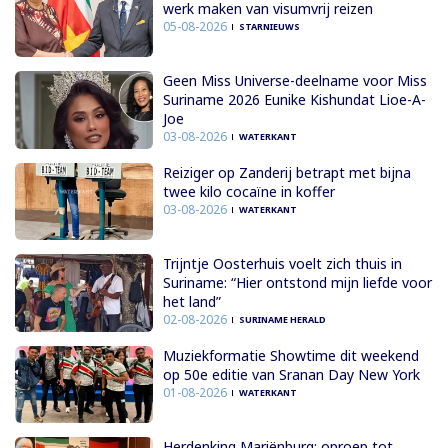
werk maken van visumvrij reizen
05-08-2026
STARNIEUWS
Geen Miss Universe-deelname voor Miss
Suriname 2026 Eunike Kishundat Lioe-A-
Joe
03-08-2026
WATERKANT
Reiziger op Zanderij betrapt met bijna
twee kilo cocaïne in koffer
03-08-2026
WATERKANT
Trijntje Oosterhuis voelt zich thuis in
Suriname: “Hier ontstond mijn liefde voor
het land”
02-08-2026
SURINAME HERALD
Muziekformatie Showtime dit weekend
op 50e editie van Sranan Day New York
01-08-2026
WATERKANT
Herdenking Mariënburg: oproep tot