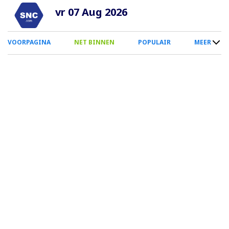
Overslaan
vr 07 Aug 2026
en
naar
0
VOORPAGINA
NET BINNEN
POPULAIR
MEER
de
Smartphone
inhoud
Menu
gaan