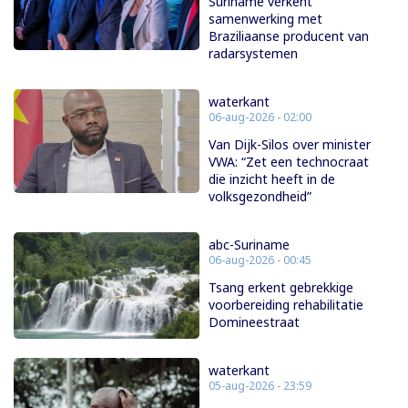
Suriname verkent
samenwerking met
Braziliaanse producent van
radarsystemen
waterkant
06-aug-2026 - 02:00
Van Dijk-Silos over minister
VWA: “Zet een technocraat
die inzicht heeft in de
volksgezondheid”
abc-Suriname
06-aug-2026 - 00:45
Tsang erkent gebrekkige
voorbereiding rehabilitatie
Domineestraat
waterkant
05-aug-2026 - 23:59