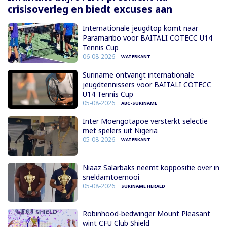
crisisoverleg en biedt excuses aan
Internationale jeugdtop komt naar
Paramaribo voor BAITALI COTECC U14
Tennis Cup
06-08-2026
WATERKANT
Suriname ontvangt internationale
jeugdtennissers voor BAITALI COTECC
U14 Tennis Cup
05-08-2026
ABC-SURINAME
Inter Moengotapoe versterkt selectie
met spelers uit Nigeria
05-08-2026
WATERKANT
Niaaz Salarbaks neemt koppositie over in
sneldamtoernooi
05-08-2026
SURINAME HERALD
Robinhood-bedwinger Mount Pleasant
wint CFU Club Shield