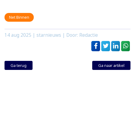
Net Binnen
14 aug 2025
| starnieuws | Door: Redactie
Ga terug
Ga naar artikel