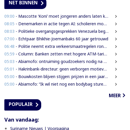
NET BINNEN
09:00
- Mascotte ‘Koni’ moet jongeren anders laten kijken naar Surinaamse houtsector
08:05
- Denemarken in actie tegen AI: scholieren moeten extra mondelinge examens doen
08:03
- Politieke overgangsgesprekken Venezuela beginnen zonder Machado
07:00
- Echtpaar Bhikhie-Joemanbaks 60 jaar getrouwd
06:48
- Politie neemt extra verkeersmaatregelen rond afgesloten Domineestraat
05:59
- Column: Banken zetten met hogere ATM-tarieven digitale economie op achterstand
05:03
- Abiamofo: ontruiming goudzoekers nodig na dodelijke risico’s in Moeroekreek en 21 Bergi
05:01
- Hakrinbank-directeur: geen verborgen motieven bij verkoop DSB-belang
05:00
- Bouwkosten blijven stijgen: prijzen in een jaar tijd gemiddeld 7,3% hoger
05:00
- Abiamofo: “Ik wil niet nog een bodybag sturen naar dat gebied”
MEER
POPULAIR
Van vandaag:
Suriname Nieuws | Voorpagina