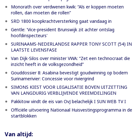
Monorath over verdwenen kwik: “Als er koppen moeten
rollen, dan moeten die rollen”
SRD 1800 koopkrachtversterking gaat vandaag in
Gentle: 'Vice-president Brunswijk zit achter ontslag
hoofdinspecteurs'
SURINAAMS-NEDERLANDSE RAPPER TONY SCOTT (54) IN
LAATSTE LEVENSFASE
Van Dijk-Silos over minister VWA: “Zet een technocraat die
inzicht heeft in de volksgezondheid”
Gouddossier 8: Asabina bevestigt goudwinning op bodem
Surinamerivier: Concessie voor riviergrind
SIMONS KIEST VOOR LEGALISATIE BOVEN UITZETTING
VAN LANGDURIG VERBLIJVENDE VREEMDELINGEN
Pakkitow vindt de eis van OvJ belachelijk I SUN WEB TV I
Officiële uitvoering Nationaal Huisvestingsprogramma in de
startblokken
Van altijd: