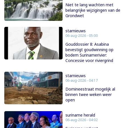
Niet te lang wachten met
belangrijke wijzigingen van de
Grondwet
starnieuws
06-aug-2026 - 05:00
Gouddossier 8: Asabina
bevestigt goudwinning op
bodem Surinamerivier:
Concessie voor riviergrind
starnieuws
06-aug-2026 - 04:17
Domineestraat mogelijk al
binnen twee weken weer
open
suriname herald
06-aug-2026 - 04:02