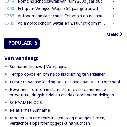
08:14
- Romeins scheepswrak van ruim 2000 jaar oud ontdekt bij Sicilië
08:00
- Echtpaar Wongso-Wagijo 50 jaar getrouwd
07:58
- Autobomaanslag schudt Colombia op na inauguratie van hardline president
06:46
- Abiamofo: schoon water en 24 uur stroom moeten ook afgelegen dorpen bereiken
MEER
POPULAIR
Van vandaag:
Suriname Nieuws | Voorpagina
Tempo opvoeren om risico blacklisting te verkleinen
Eerste Cubaanse leerling ooit geslaagd aan A.T. Calorschool
Bewoners Tourtonne slaan alarm over toenemende
prostitutie, drugshandel en overlast door vreemdelingen
SCHAAMTELOOS
Relatie met Suriname
Moeder van drie thuis in Den Haag doodgeschoten;
verdachte ex-partner opgepakt na vluchten