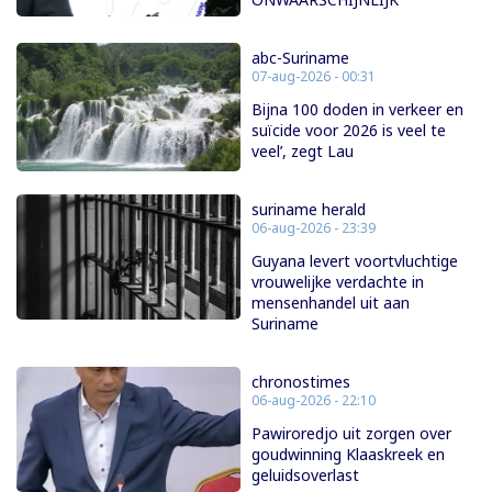
abc-Suriname
07-aug-2026 - 00:31
Bijna 100 doden in verkeer en
suïcide voor 2026 is veel te
veel’, zegt Lau
suriname herald
06-aug-2026 - 23:39
Guyana levert voortvluchtige
vrouwelijke verdachte in
mensenhandel uit aan
Suriname
chronostimes
06-aug-2026 - 22:10
Pawiroredjo uit zorgen over
goudwinning Klaaskreek en
geluidsoverlast