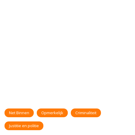
Net Binnen
Opmerkelijk
Criminaliteit
Justitie en politie