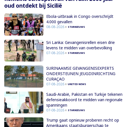
oud ontdekt bij Sicilië
Ebola-uitbraak in Congo overschrijdt
4.000 gevallen
08-08-2026
STARNIEUWS
Sri Lanka: Gevangenisrellen eisen drie
levens te midden van overbevolking
07-08-2026
STARNIEUWS
SURINAAMSE GEVANGENISEXPERTS
ONDERSTEUNEN JEUGDINRICHTING
CURAÇAO
07-08-2026
UNITED NEWS
Saudi-Arabië, Pakistan en Turkije tekenen
defensieakkoord te midden van regionale
spanningen
07-08-2026
STARNIEUWS
Trump gaat opnieuw proberen recht op
Amerikaans staatsburgerschap te