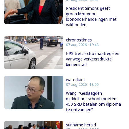
President Simons geeft
groen licht voor
loononderhandelingen met
vakbonden
chronostimes
07-aug-2026 - 19:48
KPS treft extra maatregelen
vanwege verkeersdrukte
binnenstad
waterkant
07-aug-2026 - 18:00
Wang: “Geslaagden
middelbare school moeten
450 SRD betalen om diploma
te ontvangen”
suriname herald