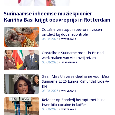
Surinaamse inheemse muziekpionier
Kariñha Basi krijgt oeuvreprijs in Rotterdam
Cocaïne verstopt in bevroren vissen
ontdekt bij douanecontrole
06-08-2026
WATERKANT
Oostelbos: Suriname moet in Brussel
werk maken van visumvrij reizen
05-08-2026
STARNIEUWS
Geen Miss Universe-deelname voor Miss
Suriname 2026 Eunike Kishundat Lioe-A-
Joe
03-08-2026
WATERKANT
Reiziger op Zanderij betrapt met bijna
twee kilo cocaïne in koffer
03-08-2026
WATERKANT