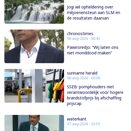
Jogi wil opheldering over
miljoenensteun aan SLM en
de resultaten daarvan
chronostimes
08-aug-2026 - 00:42
Pawiroredjo: “Wij laten ons
niet monddood maken”
suriname herald
08-aug-2026 - 00:08
SSEB: pomphouders niet
verantwoordelijk voor hogere
brandstofprijs bij afschaffing
prijscap
waterkant
07-aug-2026 - 23:59