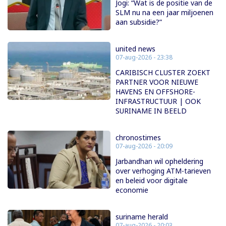
Jogi: “Wat is de positie van de
SLM nu na een jaar miljoenen
aan subsidie?”
united news
07-aug-2026 - 23:38
CARIBISCH CLUSTER ZOEKT
PARTNER VOOR NIEUWE
HAVENS EN OFFSHORE-
INFRASTRUCTUUR | OOK
SURINAME IN BEELD
chronostimes
07-aug-2026 - 20:09
Jarbandhan wil opheldering
over verhoging ATM-tarieven
en beleid voor digitale
economie
suriname herald
07-aug-2026 - 20:03