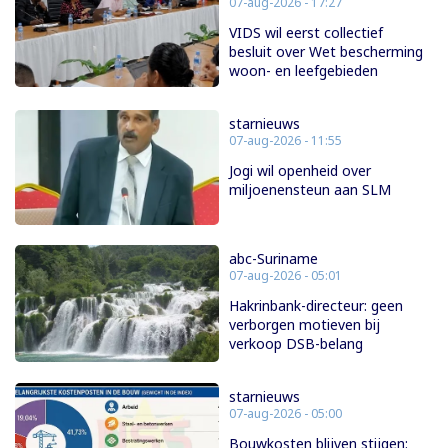
07-aug-2026 - 17:27
VIDS wil eerst collectief
besluit over Wet bescherming
woon- en leefgebieden
starnieuws
07-aug-2026 - 11:55
Jogi wil openheid over
miljoenensteun aan SLM
abc-Suriname
07-aug-2026 - 05:01
Hakrinbank-directeur: geen
verborgen motieven bij
verkoop DSB-belang
starnieuws
07-aug-2026 - 05:00
Bouwkosten blijven stijgen: