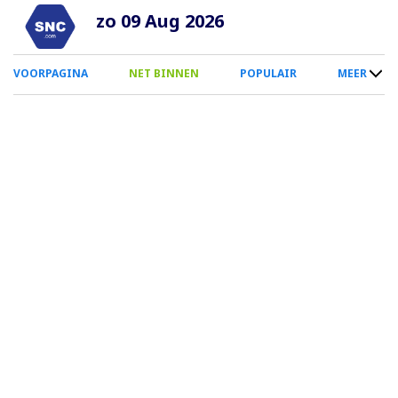
Overslaan
zo 09 Aug 2026
en
naar
0
VOORPAGINA
NET BINNEN
POPULAIR
MEER
de
Smartphone
inhoud
Menu
gaan