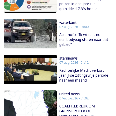
prijzen in een jaar tijd
gemiddeld 7,3% hoger
waterkant
07-aug-2026 - 05:00
Abiamofo: “Ik wil niet nog
een bodybag sturen naar dat
gebied”
starnieuws
07-aug-2026 - 01:12
Rechterlijke Macht verkort
jaarlijkse zittingsvrije periode
naar één maand
united news
07-aug-2026 - 01:02
COALITIEBREUK OM
GRENSPROTOCOL
ONWAARSCHIJNLIJK