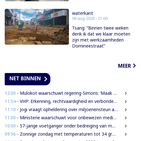
waterkant
06-aug-2026 - 21:00
Tsang: “Binnen twee weken
denk ik dat we klaar moeten
zijn met werkzaamheden
Domineestraat”
MEER
NET BINNEN
12:00
- Mulokot waarschuwt regering-Simons: ‘Maak van 5-kilometerwet geen uitstel van echte grondenrechten’
11:54
- VHP: Erkenning, rechtvaardigheid en verbondenheid op 9 augustus
11:10
- Jogi vraagt opheldering over miljoenensteun aan SLM en behaalde resultaten
11:00
- Ministerie waarschuwt voor onbewezen medische claims via sociale media
10:00
- 57-jarige voetganger onder bedreiging van mes beroofd van mobiele telefoon
09:56
- Zonnige zondag met temperaturen tot 34 graden