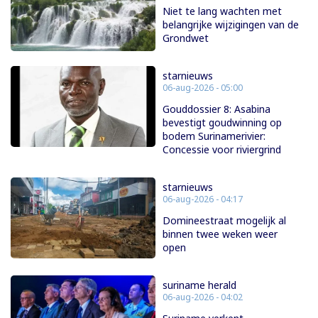
Niet te lang wachten met
belangrijke wijzigingen van de
Grondwet
starnieuws
06-aug-2026 - 05:00
Gouddossier 8: Asabina
bevestigt goudwinning op
bodem Surinamerivier:
Concessie voor riviergrind
starnieuws
06-aug-2026 - 04:17
Domineestraat mogelijk al
binnen twee weken weer
open
suriname herald
06-aug-2026 - 04:02