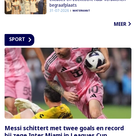
begraafplaats
31-07-2026
WATERKANT
MEER
SPORT
Messi schittert met twee goals en record
bij zege Inter Miami in Leagues Cup