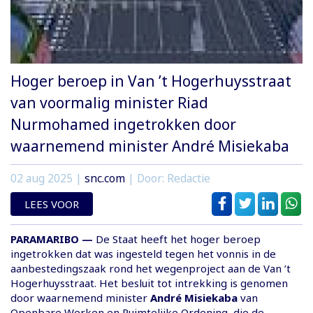
Hoger beroep in Van ’t Hogerhuysstraat
van voormalig minister Riad
Nurmohamed ingetrokken door
waarnemend minister André Misiekaba
02 aug 2025
|
snc.com
| Door: Redactie
LEES VOOR
PARAMARIBO —
De Staat heeft het hoger beroep
ingetrokken dat was ingesteld tegen het vonnis in de
aanbestedingszaak rond het wegenproject aan de Van ’t
Hogerhuysstraat. Het besluit tot intrekking is genomen
door waarnemend minister
André Misiekaba
van
Openbare Werken en Ruimtelijke Ordening, die de