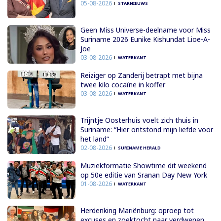
05-08-2026
STARNIEUWS
Geen Miss Universe-deelname voor Miss
Suriname 2026 Eunike Kishundat Lioe-A-
Joe
03-08-2026
WATERKANT
Reiziger op Zanderij betrapt met bijna
twee kilo cocaïne in koffer
03-08-2026
WATERKANT
Trijntje Oosterhuis voelt zich thuis in
Suriname: “Hier ontstond mijn liefde voor
het land”
02-08-2026
SURINAME HERALD
Muziekformatie Showtime dit weekend
op 50e editie van Sranan Day New York
01-08-2026
WATERKANT
Herdenking Mariënburg: oproep tot
excuses en zoektocht naar verdwenen