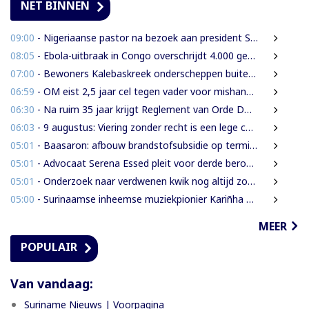
NET BINNEN
09:00
- Nigeriaanse pastor na bezoek aan president Simons: ‘Toename van rijkdom in Suriname’
08:05
- Ebola-uitbraak in Congo overschrijdt 4.000 gevallen
07:00
- Bewoners Kalebaskreek onderscheppen buitenlanders met illegaal geweer en communicatieapparatuur
06:59
- OM eist 2,5 jaar cel tegen vader voor mishandeling en verwaarlozing van gezin
06:30
- Na ruim 35 jaar krijgt Reglement van Orde DNA grondige herziening
06:03
- 9 augustus: Viering zonder recht is een lege ceremonie
05:01
- Baasaron: afbouw brandstofsubsidie op termijn onvermijdelijk
05:01
- Advocaat Serena Essed pleit voor derde beroepsinstantie onder gezag van CCJ
05:01
- Onderzoek naar verdwenen kwik nog altijd zonder resultaat
05:00
- Surinaamse inheemse muziekpionier Kariñha Basi krijgt oeuvreprijs in Rotterdam
MEER
POPULAIR
Van vandaag:
Suriname Nieuws | Voorpagina