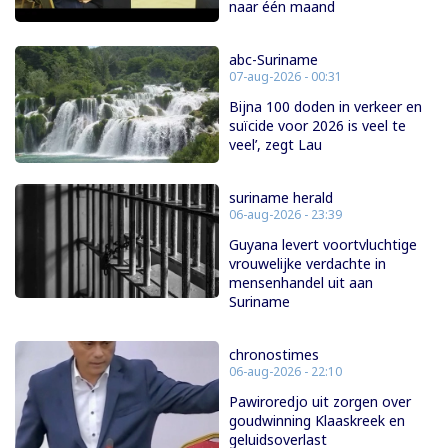
naar één maand
abc-Suriname
07-aug-2026 - 00:31
Bijna 100 doden in verkeer en
suïcide voor 2026 is veel te
veel’, zegt Lau
suriname herald
06-aug-2026 - 23:39
Guyana levert voortvluchtige
vrouwelijke verdachte in
mensenhandel uit aan
Suriname
chronostimes
06-aug-2026 - 22:10
Pawiroredjo uit zorgen over
goudwinning Klaaskreek en
geluidsoverlast