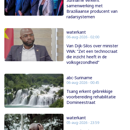
Suriname verkent
samenwerking met
Braziliaanse producent van
radarsystemen
waterkant
06-aug-2026 - 02:00
Van Dijk-Silos over minister
VWA: “Zet een technocraat
die inzicht heeft in de
volksgezondheid”
abc-Suriname
06-aug-2026 - 00:45
Tsang erkent gebrekkige
voorbereiding rehabilitatie
Domineestraat
waterkant
05-aug-2026 - 23:59