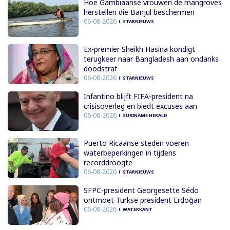
Hoe Gambiaanse vrouwen de mangroves
herstellen die Banjul beschermen
06-08-2026
STARNIEUWS
Ex-premier Sheikh Hasina kondigt
terugkeer naar Bangladesh aan ondanks
doodstraf
06-08-2026
STARNIEUWS
Infantino blijft FIFA-president na
crisisoverleg en biedt excuses aan
06-08-2026
SURINAME HERALD
Puerto Ricaanse steden voeren
waterbeperkingen in tijdens
recorddroogte
06-08-2026
STARNIEUWS
SFPC-president Georgesette Sédo
ontmoet Turkse president Erdoğan
06-08-2026
WATERKANT