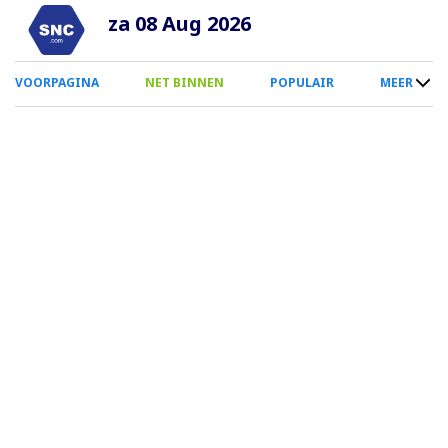
Overslaan
za 08 Aug 2026
en
naar
0
VOORPAGINA
NET BINNEN
POPULAIR
MEER
de
Smartphone
inhoud
Menu
gaan