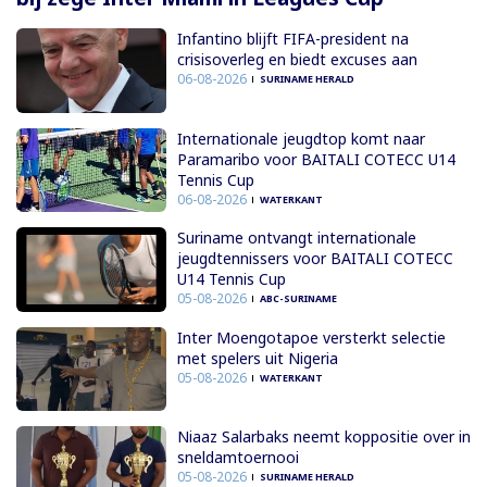
Infantino blijft FIFA-president na
crisisoverleg en biedt excuses aan
06-08-2026
SURINAME HERALD
Internationale jeugdtop komt naar
Paramaribo voor BAITALI COTECC U14
Tennis Cup
06-08-2026
WATERKANT
Suriname ontvangt internationale
jeugdtennissers voor BAITALI COTECC
U14 Tennis Cup
05-08-2026
ABC-SURINAME
Inter Moengotapoe versterkt selectie
met spelers uit Nigeria
05-08-2026
WATERKANT
Niaaz Salarbaks neemt koppositie over in
sneldamtoernooi
05-08-2026
SURINAME HERALD