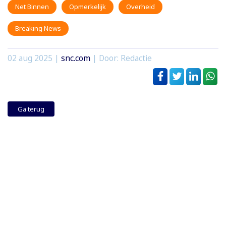
Net Binnen
Opmerkelijk
Overheid
Breaking News
02 aug 2025
|
snc.com
| Door: Redactie
Ga terug