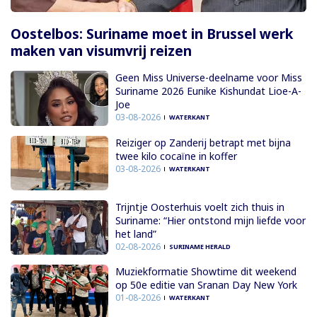
Oostelbos: Suriname moet in Brussel werk
maken van visumvrij reizen
Geen Miss Universe-deelname voor Miss
Suriname 2026 Eunike Kishundat Lioe-A-
Joe
03-08-2026
WATERKANT
Reiziger op Zanderij betrapt met bijna
twee kilo cocaïne in koffer
03-08-2026
WATERKANT
Trijntje Oosterhuis voelt zich thuis in
Suriname: “Hier ontstond mijn liefde voor
het land”
02-08-2026
SURINAME HERALD
Muziekformatie Showtime dit weekend
op 50e editie van Sranan Day New York
01-08-2026
WATERKANT