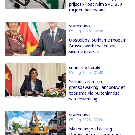
prijscap kost ruim SRD 350
miljoen per maand
starnieuws
05-aug-2026 - 02:26
Oostelbos: Suriname moet in
Brussel werk maken van
visumvrij reizen
suriname herald
05-aug-2026 - 01:48
Simons zet in op
grensbewaking, landbouw en
toerisme via buitenlandse
samenwerking
starnieuws
05-aug-2026 - 00:28
Maandlange afsluiting
Domineestraat zorgt voor