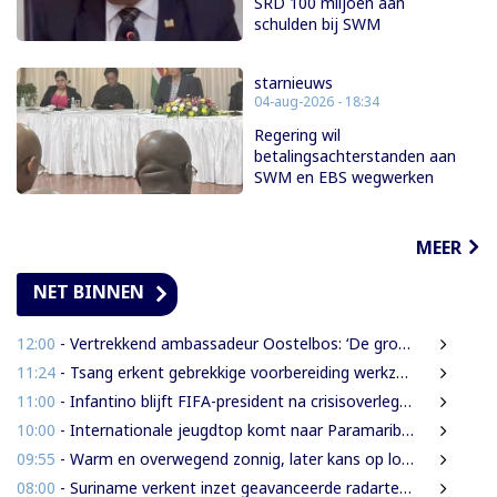
SRD 100 miljoen aan
schulden bij SWM
starnieuws
04-aug-2026 - 18:34
Regering wil
betalingsachterstanden aan
SWM en EBS wegwerken
MEER
NET BINNEN
12:00
- Vertrekkend ambassadeur Oostelbos: ‘De grootste rijkdom van Suriname zijn de mensen’
11:24
- Tsang erkent gebrekkige voorbereiding werkzaamheden Domineestraat
11:00
- Infantino blijft FIFA-president na crisisoverleg en biedt excuses aan
10:00
- Internationale jeugdtop komt naar Paramaribo voor BAITALI COTECC U14 Tennis Cup
09:55
- Warm en overwegend zonnig, later kans op lokale onweersbuien
08:00
- Suriname verkent inzet geavanceerde radartechnologie uit Brazilië tegen grenscriminaliteit