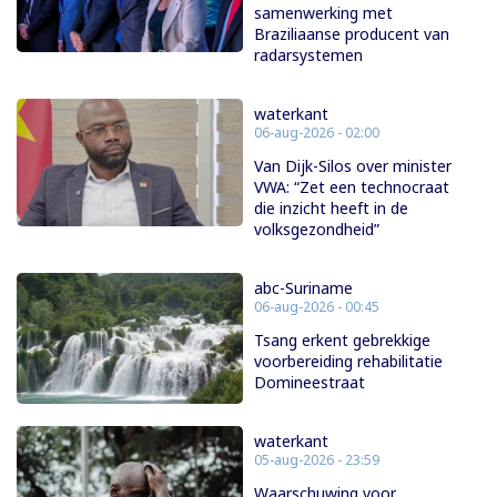
samenwerking met
Braziliaanse producent van
radarsystemen
waterkant
06-aug-2026 - 02:00
Van Dijk-Silos over minister
VWA: “Zet een technocraat
die inzicht heeft in de
volksgezondheid”
abc-Suriname
06-aug-2026 - 00:45
Tsang erkent gebrekkige
voorbereiding rehabilitatie
Domineestraat
waterkant
05-aug-2026 - 23:59
Waarschuwing voor