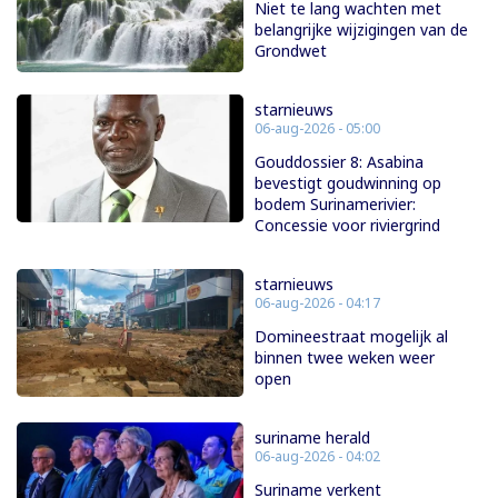
Niet te lang wachten met
belangrijke wijzigingen van de
Grondwet
starnieuws
06-aug-2026 - 05:00
Gouddossier 8: Asabina
bevestigt goudwinning op
bodem Surinamerivier:
Concessie voor riviergrind
starnieuws
06-aug-2026 - 04:17
Domineestraat mogelijk al
binnen twee weken weer
open
suriname herald
06-aug-2026 - 04:02
Suriname verkent