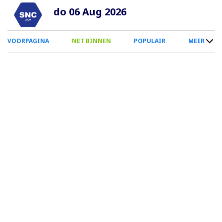
Overslaan
do 06 Aug 2026
en
naar
0
VOORPAGINA
NET BINNEN
POPULAIR
MEER
de
Smartphone
inhoud
Menu
gaan