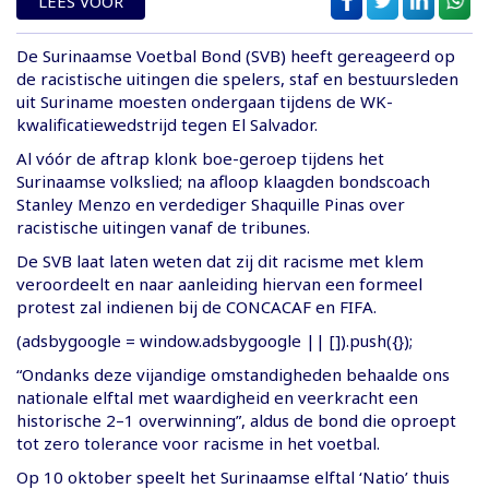
LEES VOOR
De Surinaamse Voetbal Bond (SVB) heeft gereageerd op
de racistische uitingen die spelers, staf en bestuursleden
uit Suriname moesten ondergaan tijdens de WK-
kwalificatiewedstrijd tegen El Salvador.
Al vóór de aftrap klonk boe-geroep tijdens het
Surinaamse volkslied; na afloop klaagden bondscoach
Stanley Menzo en verdediger Shaquille Pinas over
racistische uitingen vanaf de tribunes.
De SVB laat laten weten dat zij dit racisme met klem
veroordeelt en naar aanleiding hiervan een formeel
protest zal indienen bij de CONCACAF en FIFA.
(adsbygoogle = window.adsbygoogle || []).push({});
“Ondanks deze vijandige omstandigheden behaalde ons
nationale elftal met waardigheid en veerkracht een
historische 2–1 overwinning”, aldus de bond die oproept
tot zero tolerance voor racisme in het voetbal.
Op 10 oktober speelt het Surinaamse elftal ‘Natio’ thuis