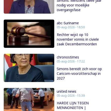
Simons: Minstens twee jaar
nodig voor moeilijke
overgangsfase
abc-Suriname
05-aug-2026 - 18:50
Rechter wijst op 10
november vonnis in civiele
zaak Decembermoorden
chronostimes
05-aug-2026 - 17:22
Simons bereidt zich voor op
Caricom-voorzitterschap in
2027
united news
05-aug-2026 - 15:39
HARDE LIJN TEGEN
MENNONIETEN |