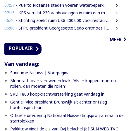
07:57
- Puerto Ricaanse steden voeren waterbeperkingen in tijdens recorddroogte
07:15
- KPS verricht 230 aanhoudingen in ruim een maand
06:46
- Stichting zoekt ruim US$ 200.000 voor restauratie woning Nola Hatterman
06:00
- SFPC-president Georgesette Sédo ontmoet Turkse president Erdoğan
MEER
POPULAIR
Van vandaag:
Suriname Nieuws | Voorpagina
Monorath over verdwenen kwik: “Als er koppen moeten
rollen, dan moeten die rollen”
SRD 1800 koopkrachtversterking gaat vandaag in
Gentle: 'Vice-president Brunswijk zit achter ontslag
hoofdinspecteurs'
Officiële uitvoering Nationaal Huisvestingsprogramma in de
startblokken
Pakkitow vindt de eis van OvJ belachelijk I SUN WEB TV I