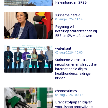
Hakrinbank en SPSB
suriname herald
05-aug-2026 - 11:14
Regering wil
betalingsachterstanden bij
EBS en SWM afbouwen
waterkant
05-aug-2026 - 10:00
Suriname verrast als
nieuwkomer en sleept drie
internationale digital-
healthonderscheidingen
binnen
chronostimes
05-aug-2026 - 02:39
Brandstofprijzen blijven
vooralsnog ongewijzigd;