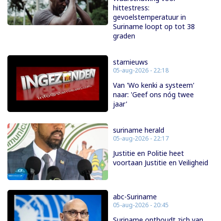
hittestress:
gevoelstemperatuur in
Suriname loopt op tot 38
graden
starnieuws
05-aug-2026 - 22:18
Van 'Wo kenki a systeem'
naar: 'Geef ons nóg twee
jaar'
suriname herald
05-aug-2026 - 22:17
Justitie en Politie heet
voortaan Justitie en Veiligheid
abc-Suriname
05-aug-2026 - 20:45
Suriname onthoudt zich van