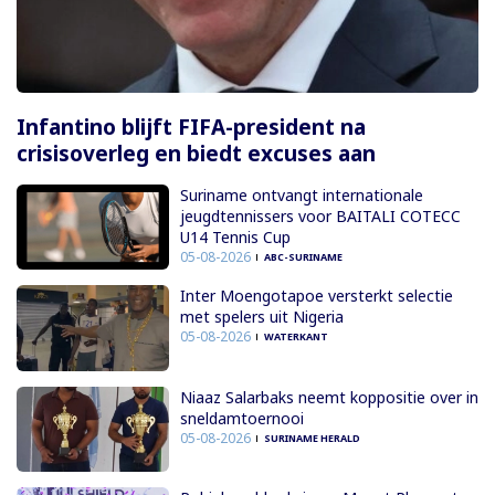
Infantino blijft FIFA-president na
crisisoverleg en biedt excuses aan
Suriname ontvangt internationale
jeugdtennissers voor BAITALI COTECC
U14 Tennis Cup
05-08-2026
ABC-SURINAME
Inter Moengotapoe versterkt selectie
met spelers uit Nigeria
05-08-2026
WATERKANT
Niaaz Salarbaks neemt koppositie over in
sneldamtoernooi
05-08-2026
SURINAME HERALD