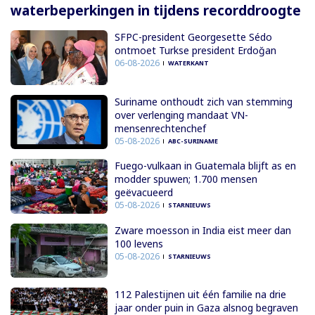
waterbeperkingen in tijdens recorddroogte
SFPC-president Georgesette Sédo
ontmoet Turkse president Erdoğan
06-08-2026
WATERKANT
Suriname onthoudt zich van stemming
over verlenging mandaat VN-
mensenrechtenchef
05-08-2026
ABC-SURINAME
Fuego-vulkaan in Guatemala blijft as en
modder spuwen; 1.700 mensen
geëvacueerd
05-08-2026
STARNIEUWS
Zware moesson in India eist meer dan
100 levens
05-08-2026
STARNIEUWS
112 Palestijnen uit één familie na drie
jaar onder puin in Gaza alsnog begraven