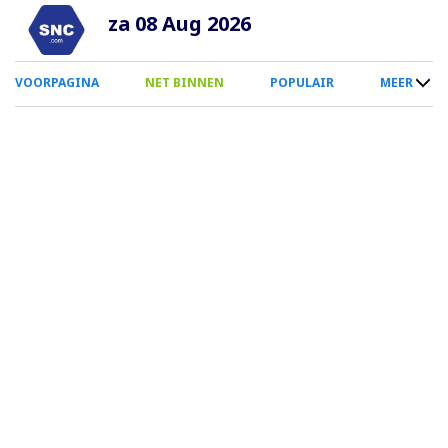
Overslaan
za 08 Aug 2026
en
naar
0
VOORPAGINA
NET BINNEN
POPULAIR
MEER
de
Smartphone
inhoud
Menu
gaan