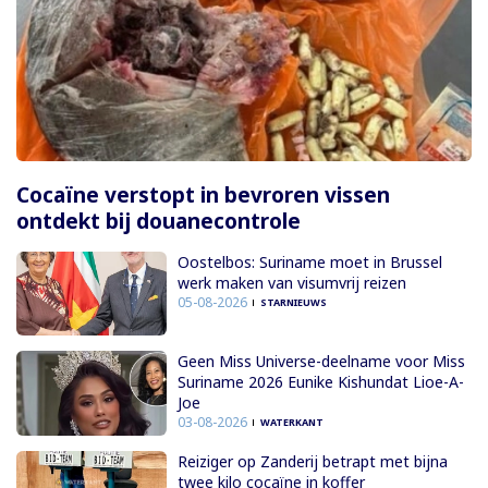
Cocaïne verstopt in bevroren vissen
ontdekt bij douanecontrole
Oostelbos: Suriname moet in Brussel
werk maken van visumvrij reizen
05-08-2026
STARNIEUWS
Geen Miss Universe-deelname voor Miss
Suriname 2026 Eunike Kishundat Lioe-A-
Joe
03-08-2026
WATERKANT
Reiziger op Zanderij betrapt met bijna
twee kilo cocaïne in koffer