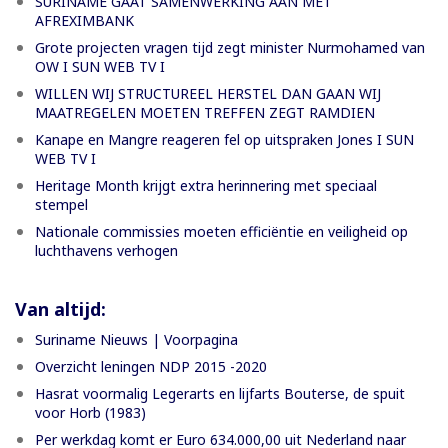
SURINAME GAAT SAMENWERKING AAN MET
AFREXIMBANK
Grote projecten vragen tijd zegt minister Nurmohamed van
OW I SUN WEB TV I
WILLEN WIJ STRUCTUREEL HERSTEL DAN GAAN WIJ
MAATREGELEN MOETEN TREFFEN ZEGT RAMDIEN
Kanape en Mangre reageren fel op uitspraken Jones I SUN
WEB TV I
Heritage Month krijgt extra herinnering met speciaal
stempel
Nationale commissies moeten efficiëntie en veiligheid op
luchthavens verhogen
Van altijd:
Suriname Nieuws | Voorpagina
Overzicht leningen NDP 2015 -2020
Hasrat voormalig Legerarts en lijfarts Bouterse, de spuit
voor Horb (1983)
Per werkdag komt er Euro 634.000,00 uit Nederland naar