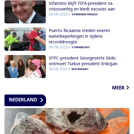
Infantino blijft FIFA-president na
crisisoverleg en biedt excuses aan
06-08-2026
SURINAME HERALD
Puerto Ricaanse steden voeren
waterbeperkingen in tijdens
recorddroogte
06-08-2026
STARNIEUWS
SFPC-president Georgesette Sédo
ontmoet Turkse president Erdoğan
06-08-2026
WATERKANT
MEER
NEDERLAND