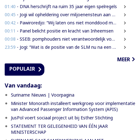
01:40
- DNA herschrijft na ruim 35 jaar eigen spelregels
00:45
- Jogi wil opheldering over miljoenensteun aan SLM en de resultaten daarvan
00:42
- Pawiroredjo: “Wij laten ons niet monddood maken”
00:11
- Panel belicht positie en kracht van Inheemsen
00:08
- SSEB: pomphouders niet verantwoordelijk voor hogere brandstofprijs bij afschaffing prijscap
23:59
- Jogi: “Wat is de positie van de SLM nu na een jaar miljoenen aan subsidie?”
MEER
POPULAIR
Van vandaag:
Suriname Nieuws | Voorpagina
Minister Monorath installeert werkgroep voor implementatie
van Advanced Passenger Information System (APIS)
JusPol voert sociaal project uit bij Esther Stichting
STATEMENT TER GELEGENHEID VAN ÉÉN JAAR
MINISTERSCHAP