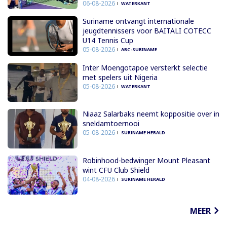
06-08-2026
WATERKANT
Suriname ontvangt internationale
jeugdtennissers voor BAITALI COTECC
U14 Tennis Cup
05-08-2026
ABC-SURINAME
Inter Moengotapoe versterkt selectie
met spelers uit Nigeria
05-08-2026
WATERKANT
Niaaz Salarbaks neemt koppositie over in
sneldamtoernooi
05-08-2026
SURINAME HERALD
Robinhood-bedwinger Mount Pleasant
wint CFU Club Shield
04-08-2026
SURINAME HERALD
MEER