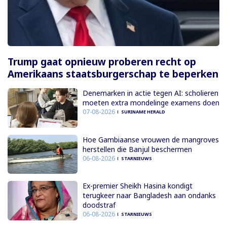
Trump gaat opnieuw proberen recht op
Amerikaans staatsburgerschap te beperken
Denemarken in actie tegen AI: scholieren
moeten extra mondelinge examens doen
07-08-2026
SURINAME HERALD
Hoe Gambiaanse vrouwen de mangroves
herstellen die Banjul beschermen
06-08-2026
STARNIEUWS
Ex-premier Sheikh Hasina kondigt
terugkeer naar Bangladesh aan ondanks
doodstraf
06-08-2026
STARNIEUWS