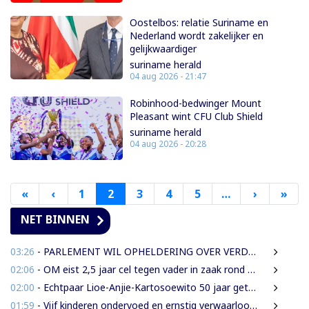
Oostelbos: relatie Suriname en
Nederland wordt zakelijker en
gelijkwaardiger
suriname herald
04 aug 2026 - 21:47
Robinhood-bedwinger Mount
Pleasant wint CFU Club Shield
suriname herald
04 aug 2026 - 20:28
«
Eerste
‹
Vorige
1
2
3
4
5
…
›
Volgende
»
Laa
pagina
pagina
pagina
pag
NET BINNEN
03:26
- PARLEMENT WIL OPHELDERING OVER VERDWENEN INBESLAGGENOMEN LEVENSMIDDELEN
02:06
- OM eist 2,5 jaar cel tegen vader in zaak rond mishandeling en verwaarlozing
02:00
- Echtpaar Lioe-Anjie-Kartosoewito 50 jaar getrouwd
01:59
- Vijf kinderen ondervoed en ernstig verwaarloosd: 2,5 jaar cel geëist tegen vader