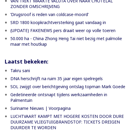
VAN TRIKT MAAKTE VALUTA OVER NAAR CHOTELAL
ZONDER OMSCHRIJVING
’Drugsroof is reden van coldcase-moord’
SRD 1800 koopkrachtversterking gaat vandaag in
(UPDATE) FAKENEWS pers draait weer op volle toeren
50.000 ha - China Zhong Heng Tai niet bezig met palmolie
maar met houtkap
Laatst bekeken:
Takru sani
DNA herschrijft na ruim 35 jaar eigen spelregels
SOL zwijgt over berichtgeving ontslag topman Mark Goede
Gedetineerde ontsnapt tijdens werkzaamheden in
Palmentuin
Suriname Nieuws | Voorpagina
LUCHTVAART KAMPT MET HOGERE KOSTEN DOOR DURE
DUURZAME VLIEGTUIGBRANDSTOF: TICKETS DREIGEN
DUURDER TE WORDEN