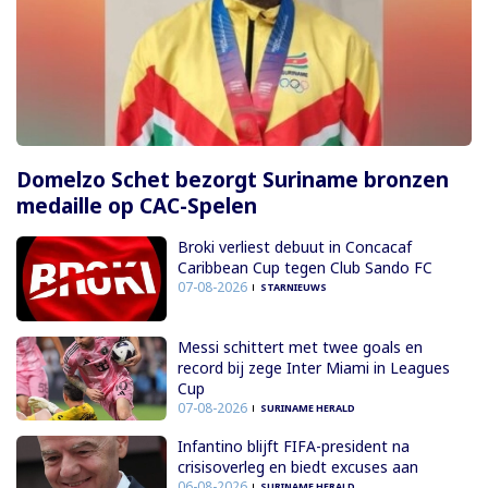
Domelzo Schet bezorgt Suriname bronzen
medaille op CAC-Spelen
Broki verliest debuut in Concacaf
Caribbean Cup tegen Club Sando FC
07-08-2026
STARNIEUWS
Messi schittert met twee goals en
record bij zege Inter Miami in Leagues
Cup
07-08-2026
SURINAME HERALD
Infantino blijft FIFA-president na
crisisoverleg en biedt excuses aan
06-08-2026
SURINAME HERALD