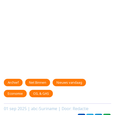
Archief
Net Binnen
Nieuws vandaag
Economie
OIL & GAS
01 sep 2025
| abc-Suriname | Door: Redactie