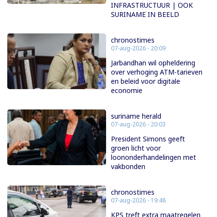
INFRASTRUCTUUR | OOK
SURINAME IN BEELD
chronostimes
07-aug-2026 - 20:09
Jarbandhan wil opheldering
over verhoging ATM-tarieven
en beleid voor digitale
economie
suriname herald
07-aug-2026 - 20:03
President Simons geeft
groen licht voor
loononderhandelingen met
vakbonden
chronostimes
07-aug-2026 - 19:48
KPS treft extra maatregelen