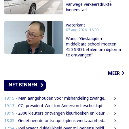
vanwege verkeersdrukte
binnenstad
waterkant
07-aug-2026 - 18:00
Wang: “Geslaagden
middelbare school moeten
450 SRD betalen om diploma
te ontvangen”
MEER
NET BINNEN
19:15
- Man aangehouden voor mishandeling zwangere partner en haar kinderen
19:13
- CCJ-president Winston Anderson beschuldigd van autoritair bestuur
18:19
- 2000 kleuters ontvangen kleurboeken en kleurpotloden tijdens vakantieproject
18:05
- Gedetineerde ontsnapt tijdens werkzaamheden in Palmentuin
17:54
- Jogi vraagt duidelijkheid over miljoenensubsidies aan SLM