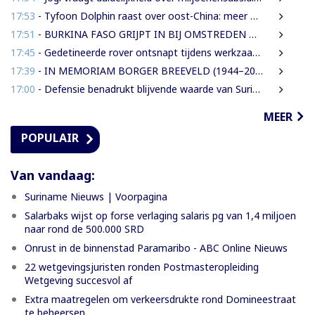
17:53
- Tyfoon Dolphin raast over oost-China: meer dan een miljoen geëvacueerd
17:51
- BURKINA FASO GRIJPT IN BIJ OMSTREDEN MUSKIETENPROJECT: WAT BETEKENT DIT VOOR LATIJNS-AMERIKA?
17:45
- Gedetineerde rover ontsnapt tijdens werkzaamheden aan de Grote Combeweg
17:39
- IN MEMORIAM BORGER BREEVELD (1944–2026) | HET ONVERGETELIJKE GEZICHT VAN ‘WAN PIPEL’ EN DE SURINAAMSE MEDIA
17:00
- Defensie benadrukt blijvende waarde van Surinaamse veteranen
MEER
POPULAIR
Van vandaag:
Suriname Nieuws | Voorpagina
Salarbaks wijst op forse verlaging salaris pg van 1,4 miljoen
naar rond de 500.000 SRD
Onrust in de binnenstad Paramaribo - ABC Online Nieuws
22 wetgevingsjuristen ronden Postmasteropleiding
Wetgeving succesvol af
Extra maatregelen om verkeersdrukte rond Domineestraat
te beheersen