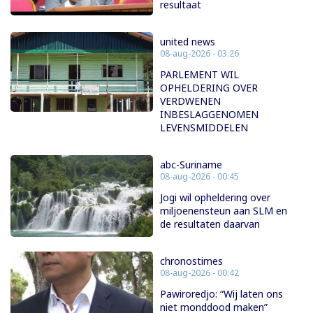
resultaat
united news
08-aug-2026 - 03:26
PARLEMENT WIL
OPHELDERING OVER
VERDWENEN
INBESLAGGENOMEN
LEVENSMIDDELEN
abc-Suriname
08-aug-2026 - 00:45
Jogi wil opheldering over
miljoenensteun aan SLM en
de resultaten daarvan
chronostimes
08-aug-2026 - 00:42
Pawiroredjo: “Wij laten ons
niet monddood maken”