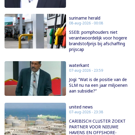
suriname herald
08-aug-2026 - 00:08
SSEB: pomphouders niet
verantwoordelijk voor hogere
brandstofprijs bij afschaffing
prijscap
waterkant
07-aug-2026 - 23:59
Jogi: “Wat is de positie van de
SLM nu na een jaar miljoenen
aan subsidie?”
united news
07-aug-2026 - 23:38
CARIBISCH CLUSTER ZOEKT
PARTNER VOOR NIEUWE
HAVENS EN OFFSHORE-