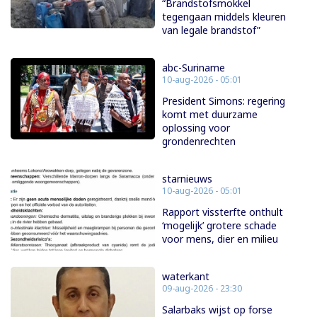
“Brandstofsmokkel
tegengaan middels kleuren
van legale brandstof”
abc-Suriname
10-aug-2026 - 05:01
President Simons: regering
komt met duurzame
oplossing voor
grondenrechten
starnieuws
10-aug-2026 - 05:01
Rapport vissterfte onthult
‘mogelijk’ grotere schade
voor mens, dier en milieu
waterkant
09-aug-2026 - 23:30
Salarbaks wijst op forse