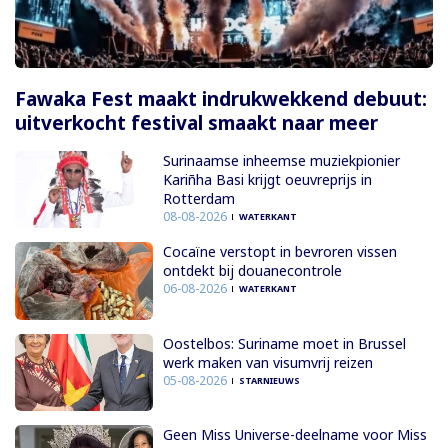
Fawaka Fest maakt indrukwekkend debuut:
uitverkocht festival smaakt naar meer
Surinaamse inheemse muziekpionier
Kariñha Basi krijgt oeuvreprijs in
Rotterdam
08-08-2026
WATERKANT
Cocaïne verstopt in bevroren vissen
ontdekt bij douanecontrole
06-08-2026
WATERKANT
Oostelbos: Suriname moet in Brussel
werk maken van visumvrij reizen
05-08-2026
STARNIEUWS
Geen Miss Universe-deelname voor Miss