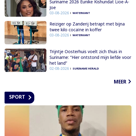
Suriname 2026 Eunike Kishundat Lioe-A-
Joe
03-08-2026
WATERKANT
Reiziger op Zanderij betrapt met bijna
twee kilo cocaïne in koffer
03-08-2026
WATERKANT
Trijntje Oosterhuis voelt zich thuis in
Suriname: “Hier ontstond mijn liefde voor
het land”
02-08-2026
SURINAME HERALD
MEER
SPORT