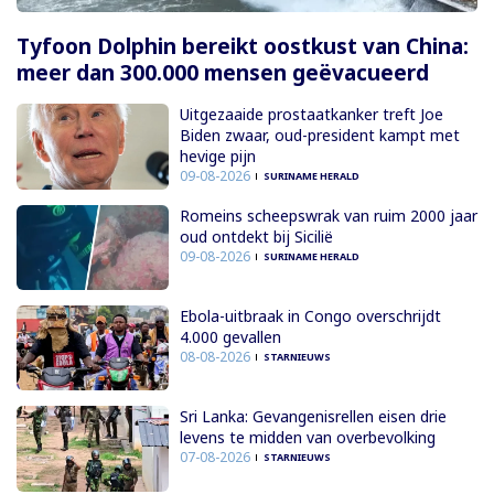
Tyfoon Dolphin bereikt oostkust van China:
meer dan 300.000 mensen geëvacueerd
Uitgezaaide prostaatkanker treft Joe
Biden zwaar, oud-president kampt met
hevige pijn
09-08-2026
SURINAME HERALD
Romeins scheepswrak van ruim 2000 jaar
oud ontdekt bij Sicilië
09-08-2026
SURINAME HERALD
Ebola-uitbraak in Congo overschrijdt
4.000 gevallen
08-08-2026
STARNIEUWS
Sri Lanka: Gevangenisrellen eisen drie
levens te midden van overbevolking
07-08-2026
STARNIEUWS