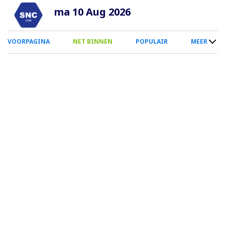
Overslaan
ma 10 Aug 2026
en
naar
0
VOORPAGINA
NET BINNEN
POPULAIR
MEER
de
Smartphone
inhoud
Menu
gaan