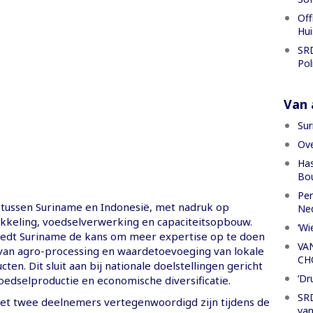
Off
Hui
SRD
Pol
Van a
Sur
Ove
Has
Bou
Per
ussen Suriname en Indonesië, met nadruk op
Ned
keling, voedselverwerking en capaciteitsopbouw.
‘Wi
 biedt Suriname de kans om meer expertise op te doen
VA
van agro-processing en waardetoevoeging van lokale
CH
en. Dit sluit aan bij nationale doelstellingen gericht
’Dr
edselproductie en economische diversificatie.
SRD
et twee deelnemers vertegenwoordigd zijn tijdens de
van