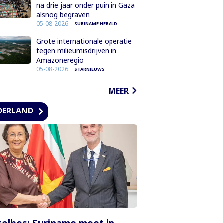
na drie jaar onder puin in Gaza
alsnog begraven
05-08-2026
SURINAME HERALD
Grote internationale operatie
tegen milieumisdrijven in
Amazoneregio
05-08-2026
STARNIEUWS
MEER
DERLAND
elbos: Suriname moet in