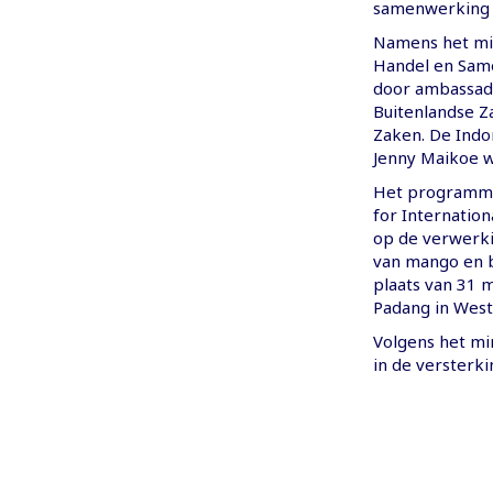
samenwerking t
Namens het min
Handel en Sam
door ambassad
Buitenlandse Z
Zaken. De Indo
Jenny Maikoe w
Het programma
for Internatio
op de verwerki
van mango en b
plaats van 31 m
Padang in West
Volgens het mi
in de versterki