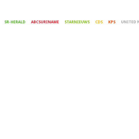
Overslaan
en
naar
SR-HERALD
ABCSURINAME
STARNIEUWS
CDS
KPS
UNITED 
de
inhoud
gaan