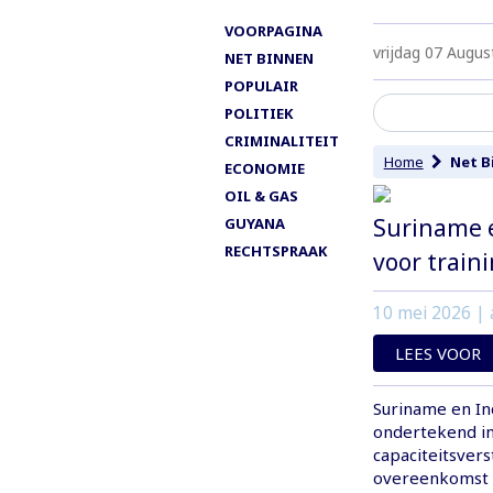
VOORPAGINA
vrijdag 07 Augus
NET BINNEN
POPULAIR
POLITIEK
CRIMINALITEIT
Home
Net B
ECONOMIE
OIL & GAS
Suriname 
GUYANA
RECHTSPRAAK
voor train
10 mei 2026
| 
LEES VOOR
Suriname en I
ondertekend i
capaciteitsver
overeenkomst 