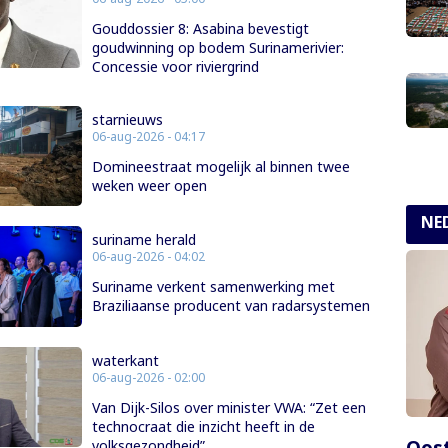
Gouddossier 8: Asabina bevestigt
goudwinning op bodem Surinamerivier:
Concessie voor riviergrind
starnieuws
06-aug-2026 - 04:17
Domineestraat mogelijk al binnen twee
weken weer open
NE
suriname herald
06-aug-2026 - 04:02
Suriname verkent samenwerking met
Braziliaanse producent van radarsystemen
waterkant
06-aug-2026 - 02:00
Van Dijk-Silos over minister VWA: “Zet een
technocraat die inzicht heeft in de
Oost
volksgezondheid”