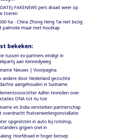
DATE) FAKENEWS pers draait weer op
le toeren
000 ha - China Zhong Heng Tai niet bezig
 palmolie maar met houtkap
st bekeken:
ie tussen ex-partners eindigt in
ekpartij aan Kennedyweg
iname Nieuws | Voorpagina
 andere door Nederland gezochte
dachte aangehouden in Suriname
lementsvoorzitter Adhin tevreden over
staties DNA tot nu toe
iname en India versterken partnerschap
 overdracht fruitverwerkingsinstallatie
ter opgesloten in auto bij rotishop,
tanders grijpen snel in
aking: Hoefdraad in hoger beroep