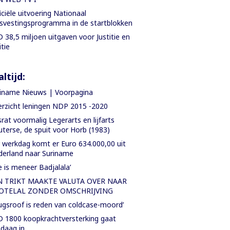
iciële uitvoering Nationaal
svestingsprogramma in de startblokken
 38,5 miljoen uitgaven voor Justitie en
itie
ltijd:
iname Nieuws | Voorpagina
rzicht leningen NDP 2015 -2020
rat voormalig Legerarts en lijfarts
terse, de spuit voor Horb (1983)
 werkdag komt er Euro 634.000,00 uit
erland naar Suriname
e is meneer Badjalala’
N TRIKT MAAKTE VALUTA OVER NAAR
OTELAL ZONDER OMSCHRIJVING
ugsroof is reden van coldcase-moord’
 1800 koopkrachtversterking gaat
daag in