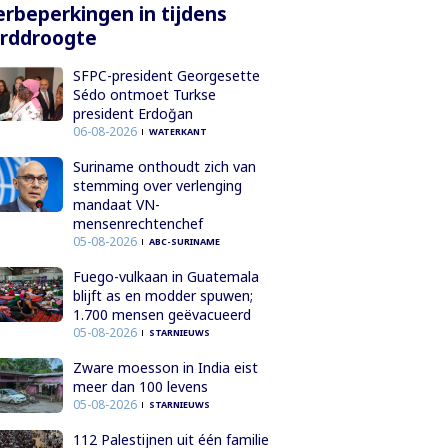
rbeperkingen in tijdens
orddroogte
SFPC-president Georgesette
Sédo ontmoet Turkse
president Erdoğan
06-08-2026
WATERKANT
Suriname onthoudt zich van
stemming over verlenging
mandaat VN-
mensenrechtenchef
05-08-2026
ABC-SURINAME
Fuego-vulkaan in Guatemala
blijft as en modder spuwen;
1.700 mensen geëvacueerd
05-08-2026
STARNIEUWS
Zware moesson in India eist
meer dan 100 levens
05-08-2026
STARNIEUWS
112 Palestijnen uit één familie