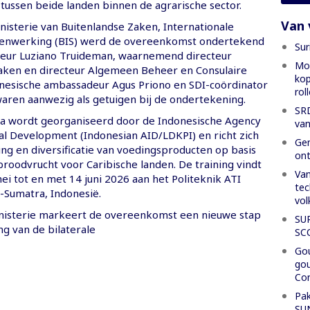
ussen beide landen binnen de agrarische sector.
Van 
isterie van Buitenlandse Zaken, Internationale
enwerking (BIS) werd de overeenkomst ondertekend
Sur
eur Luziano Truideman, waarnemend directeur
Mon
aken en directeur Algemeen Beheer en Consulaire
kop
nesische ambassadeur Agus Priono en SDI-coördinator
rol
aren aanwezig als getuigen bij de ondertekening.
SRD
 wordt georganiseerd door de Indonesische Agency
van
nal Development (Indonesian AID/LDKPI) en richt zich
Gen
ng en diversificatie van voedingsproducten op basis
ont
roodvrucht voor Caribische landen. De training vindt
Van
ei tot en met 14 juni 2026 aan het Politeknik ATI
tec
-Sumatra, Indonesië.
vol
nisterie markeert de overeenkomst een nieuwe stap
SU
ng van de bilaterale
SC
Gou
gou
Con
Pak
SU