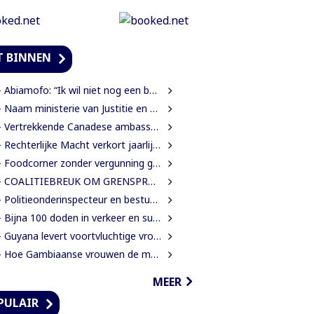
T BINNEN
Abiamofo: “Ik wil niet nog een bodybag sturen naar dat gebied”
Naam ministerie van Justitie en Politie verandert naar Justitie en Veiligheid
Vertrekkende Canadese ambassadeur wil grotere rol voor Canada in Suriname
Rechterlijke Macht verkort jaarlijkse zittingsvrije periode naar één maand
Foodcorner zonder vergunning gesloten tijdens derde dag integrale controles
 COALITIEBREUK OM GRENSPROTOCOL ONWAARSCHIJNLIJK
Politieonderinspecteur en bestuurder gewond nadat auto over de kop slaat
Bijna 100 doden in verkeer en suïcide voor 2026 is veel te veel’, zegt Lau
Guyana levert voortvluchtige vrouwelijke verdachte in mensenhandel uit aan Suriname
Hoe Gambiaanse vrouwen de mangroves herstellen die Banjul beschermen
MEER
PULAIR