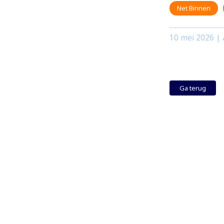
Net Binnen
10 mei 2026
| 
Ga terug