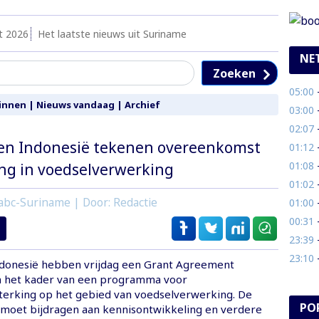
t 2026
Het laatste nieuws uit Suriname
NE
Zoeken
05:00
- 
innen
|
Nieuws vandaag
|
Archief
03:00
- 
02:07
- 
en Indonesië tekenen overeenkomst
01:12
- 
01:08
- 
ing in voedselverwerking
01:02
-
abc-Suriname | Door: Redactie
01:00
- 
00:31
- 
23:39
- 
23:10
- 
ndonesië hebben vrijdag een Grant Agreement
n het kader van een programma voor
sterking op het gebied van voedselverwerking. De
PO
moet bijdragen aan kennisontwikkeling en verdere