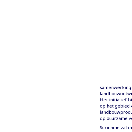
samenwerking t
landbouwontwik
Het initiatief
op het gebied 
landbouwproduct
op duurzame vo
Suriname zal m