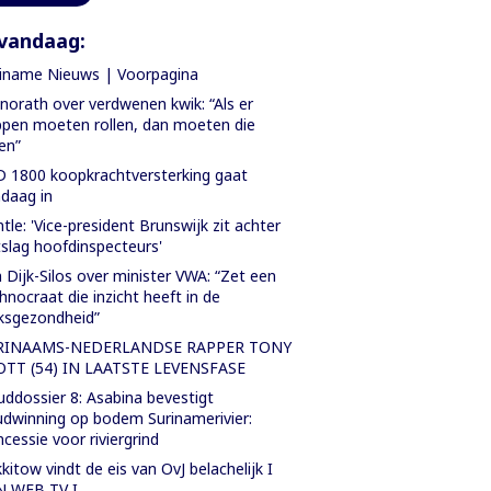
vandaag:
iname Nieuws | Voorpagina
orath over verdwenen kwik: “Als er
pen moeten rollen, dan moeten die
len”
 1800 koopkrachtversterking gaat
daag in
tle: 'Vice-president Brunswijk zit achter
slag hoofdinspecteurs'
 Dijk-Silos over minister VWA: “Zet een
hnocraat die inzicht heeft in de
ksgezondheid”
RINAAMS-NEDERLANDSE RAPPER TONY
OTT (54) IN LAATSTE LEVENSFASE
ddossier 8: Asabina bevestigt
dwinning op bodem Surinamerivier:
cessie voor riviergrind
kitow vindt de eis van OvJ belachelijk I
N WEB TV I