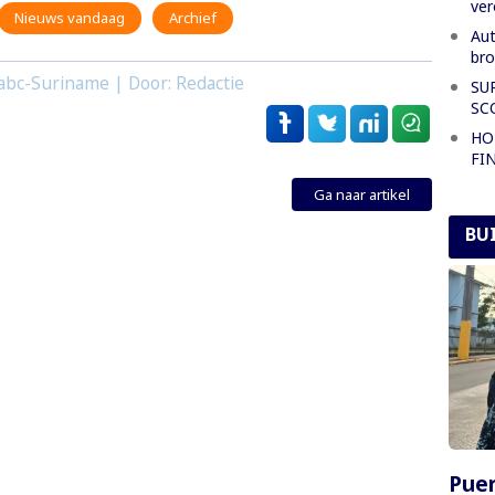
ver
Nieuws vandaag
Archief
Aut
bro
abc-Suriname | Door: Redactie
SU
SC
HO
FI
Ga naar artikel
BU
Puer