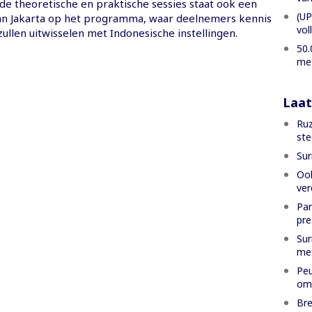
 de theoretische en praktische sessies staat ook een
(UP
n Jakarta op het programma, waar deelnemers kennis
vol
ullen uitwisselen met Indonesische instellingen.
50.
met
Laat
Ruz
ste
Sur
Ook
ver
Par
pre
Sur
met
Peu
oms
Bre