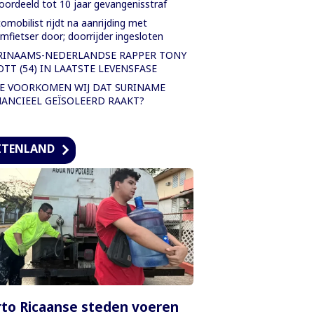
oordeeld tot 10 jaar gevangenisstraf
omobilist rijdt na aanrijding met
mfietser door; doorrijder ingesloten
RINAAMS-NEDERLANDSE RAPPER TONY
OTT (54) IN LAATSTE LEVENSFASE
E VOORKOMEN WIJ DAT SURINAME
NANCIEEL GEÏSOLEERD RAAKT?
ITENLAND
to Ricaanse steden voeren