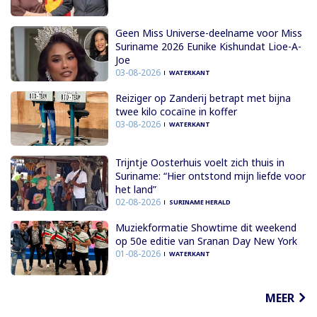
Geen Miss Universe-deelname voor Miss
Suriname 2026 Eunike Kishundat Lioe-A-
Joe
03-08-2026
WATERKANT
Reiziger op Zanderij betrapt met bijna
twee kilo cocaïne in koffer
03-08-2026
WATERKANT
Trijntje Oosterhuis voelt zich thuis in
Suriname: “Hier ontstond mijn liefde voor
het land”
02-08-2026
SURINAME HERALD
Muziekformatie Showtime dit weekend
op 50e editie van Sranan Day New York
01-08-2026
WATERKANT
MEER