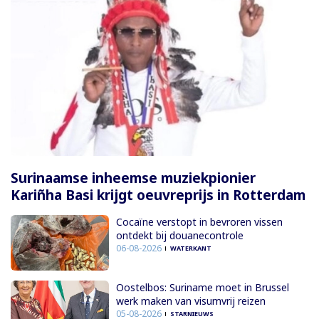
Surinaamse inheemse muziekpionier
Kariñha Basi krijgt oeuvreprijs in Rotterdam
Cocaïne verstopt in bevroren vissen
ontdekt bij douanecontrole
06-08-2026
WATERKANT
Oostelbos: Suriname moet in Brussel
werk maken van visumvrij reizen
05-08-2026
STARNIEUWS