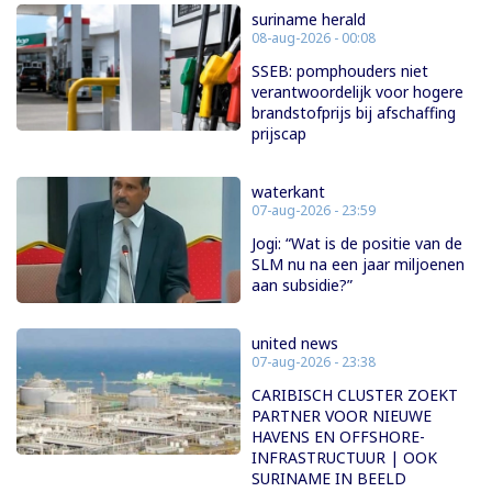
suriname herald
08-aug-2026 - 00:08
SSEB: pomphouders niet
verantwoordelijk voor hogere
brandstofprijs bij afschaffing
prijscap
waterkant
07-aug-2026 - 23:59
Jogi: “Wat is de positie van de
SLM nu na een jaar miljoenen
aan subsidie?”
united news
07-aug-2026 - 23:38
CARIBISCH CLUSTER ZOEKT
PARTNER VOOR NIEUWE
HAVENS EN OFFSHORE-
INFRASTRUCTUUR | OOK
SURINAME IN BEELD