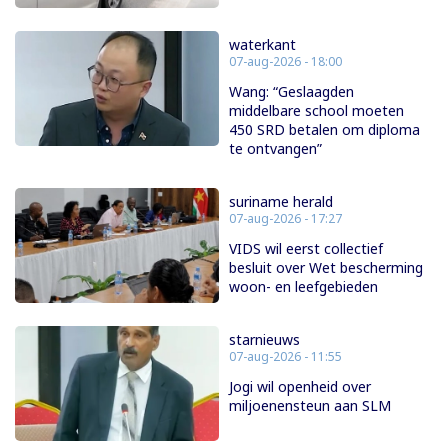
waterkant
07-aug-2026 - 18:00
Wang: “Geslaagden
middelbare school moeten
450 SRD betalen om diploma
te ontvangen”
suriname herald
07-aug-2026 - 17:27
VIDS wil eerst collectief
besluit over Wet bescherming
woon- en leefgebieden
starnieuws
07-aug-2026 - 11:55
Jogi wil openheid over
miljoenensteun aan SLM