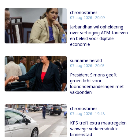
chronostimes
07-aug-2026 - 20:09
Jarbandhan wil opheldering
over verhoging ATM-tarieven
en beleid voor digitale
economie
suriname herald
07-aug-2026 - 20:03
President Simons geeft
groen licht voor
loononderhandelingen met
vakbonden
chronostimes
07-aug-2026 - 19:48
KPS treft extra maatregelen
vanwege verkeersdrukte
binnenstad