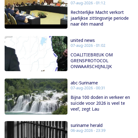
07-aug-2026 - 01:12
Rechterlijke Macht verkort
jaarlijkse zittingsvrije periode
naar één maand
united news
07-aug-2026 - 01:02
COALITIEBREUK OM
GRENSPROTOCOL
ONWAARSCHIJNLIJK
abc-Suriname
07-aug-2026 - 00:31
Bijna 100 doden in verkeer en
suïcide voor 2026 is veel te
veel’, zegt Lau
suriname herald
06-aug-2026 - 23:39