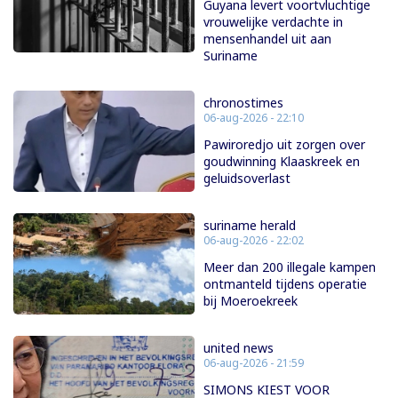
Guyana levert voortvluchtige
vrouwelijke verdachte in
mensenhandel uit aan
Suriname
chronostimes
06-aug-2026 - 22:10
Pawiroredjo uit zorgen over
goudwinning Klaaskreek en
geluidsoverlast
suriname herald
06-aug-2026 - 22:02
Meer dan 200 illegale kampen
ontmanteld tijdens operatie
bij Moeroekreek
united news
06-aug-2026 - 21:59
SIMONS KIEST VOOR