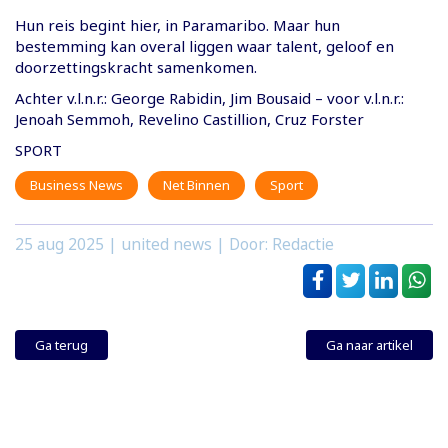
Hun reis begint hier, in Paramaribo. Maar hun
bestemming kan overal liggen waar talent, geloof en
doorzettingskracht samenkomen.
Achter v.l.n.r.: George Rabidin, Jim Bousaid – voor v.l.n.r.:
Jenoah Semmoh, Revelino Castillion, Cruz Forster
SPORT
Business News
Net Binnen
Sport
25 aug 2025
| united news | Door: Redactie
Ga terug
Ga naar artikel