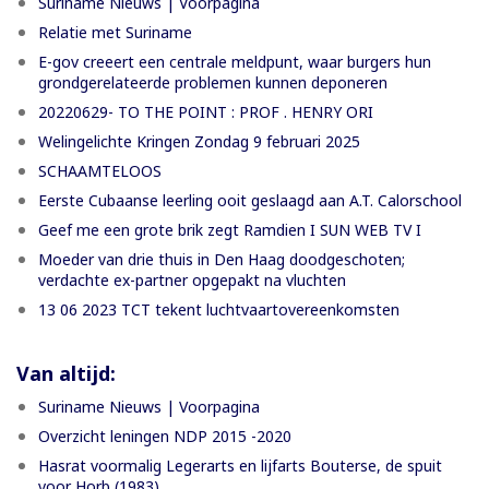
Suriname Nieuws | Voorpagina
Relatie met Suriname
E-gov creeert een centrale meldpunt, waar burgers hun
grondgerelateerde problemen kunnen deponeren
20220629- TO THE POINT : PROF . HENRY ORI
Welingelichte Kringen Zondag 9 februari 2025
SCHAAMTELOOS
Eerste Cubaanse leerling ooit geslaagd aan A.T. Calorschool
Geef me een grote brik zegt Ramdien I SUN WEB TV I
Moeder van drie thuis in Den Haag doodgeschoten;
verdachte ex-partner opgepakt na vluchten
13 06 2023 TCT tekent luchtvaartovereenkomsten
Van altijd:
Suriname Nieuws | Voorpagina
Overzicht leningen NDP 2015 -2020
Hasrat voormalig Legerarts en lijfarts Bouterse, de spuit
voor Horb (1983)