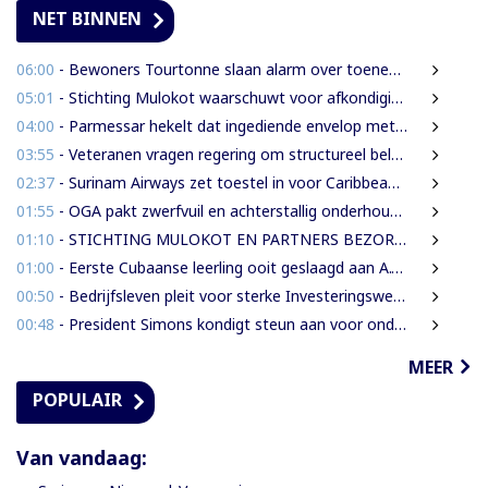
NET BINNEN
06:00
- Bewoners Tourtonne slaan alarm over toenemende prostitutie, drugshandel en overlast door vreemdelingen
05:01
- Stichting Mulokot waarschuwt voor afkondiging 5-kilometerstraalwet
04:00
- Parmessar hekelt dat ingediende envelop met vermogensinformatie van DNA-lid vermoedelijk is opengemaakt
03:55
- Veteranen vragen regering om structureel beleid en meer ondersteuning
02:37
- Surinam Airways zet toestel in voor Caribbean Premier League crickettoernooi
01:55
- OGA pakt zwerfvuil en achterstallig onderhoud gezamenlijk aan
01:10
- STICHTING MULOKOT EN PARTNERS BEZORGD OVER VOORGENOMEN AFKONDIGING 5-KILOMETER-STRAALWET
01:00
- Eerste Cubaanse leerling ooit geslaagd aan A.T. Calorschool
00:50
- Bedrijfsleven pleit voor sterke Investeringswet en onafhankelijke SITA
00:48
- President Simons kondigt steun aan voor onderzoek naar cultureel erfgoed
MEER
POPULAIR
Van vandaag: