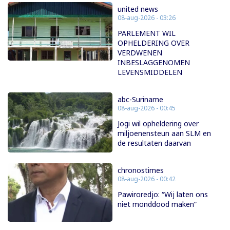
united news
08-aug-2026 - 03:26
PARLEMENT WIL
OPHELDERING OVER
VERDWENEN
INBESLAGGENOMEN
LEVENSMIDDELEN
abc-Suriname
08-aug-2026 - 00:45
Jogi wil opheldering over
miljoenensteun aan SLM en
de resultaten daarvan
chronostimes
08-aug-2026 - 00:42
Pawiroredjo: “Wij laten ons
niet monddood maken”