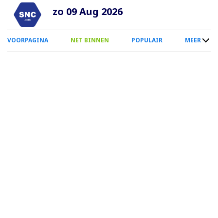
Overslaan
zo 09 Aug 2026
en
naar
0
VOORPAGINA
NET BINNEN
POPULAIR
MEER
de
Smartphone
inhoud
Menu
gaan