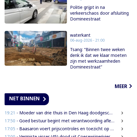
Politie grijpt in na
verkeerschaos door afsluiting
Domineestraat
waterkant
06-aug-2026 - 21:00
Tsang: “Binnen twee weken
denk ik dat we klaar moeten
zijn met werkzaamheden
Domineestraat”
MEER
NET BINNEN
19:21
- Moeder van drie thuis in Den Haag doodgeschoten; verdachte ex-partner opgepakt na vluchten
17:50
- Goed bestuur begint met verantwoording afleggen
17:05
- Baasaron voert prijscontroles en toezicht op voedselveiligheid op
17:00
- Vermiste visser (45) dood uit Coesewijnerivier gehaald