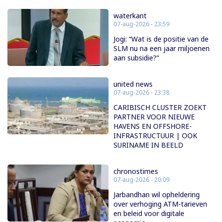
waterkant
07-aug-2026 - 23:59
Jogi: “Wat is de positie van de
SLM nu na een jaar miljoenen
aan subsidie?”
united news
07-aug-2026 - 23:38
CARIBISCH CLUSTER ZOEKT
PARTNER VOOR NIEUWE
HAVENS EN OFFSHORE-
INFRASTRUCTUUR | OOK
SURINAME IN BEELD
chronostimes
07-aug-2026 - 20:09
Jarbandhan wil opheldering
over verhoging ATM-tarieven
en beleid voor digitale