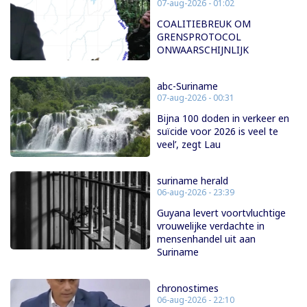
07-aug-2026 - 01:02
COALITIEBREUK OM
GRENSPROTOCOL
ONWAARSCHIJNLIJK
abc-Suriname
07-aug-2026 - 00:31
Bijna 100 doden in verkeer en
suïcide voor 2026 is veel te
veel’, zegt Lau
suriname herald
06-aug-2026 - 23:39
Guyana levert voortvluchtige
vrouwelijke verdachte in
mensenhandel uit aan
Suriname
chronostimes
06-aug-2026 - 22:10