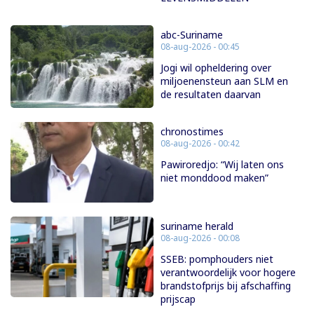
abc-Suriname
08-aug-2026 - 00:45
Jogi wil opheldering over
miljoenensteun aan SLM en
de resultaten daarvan
chronostimes
08-aug-2026 - 00:42
Pawiroredjo: “Wij laten ons
niet monddood maken”
suriname herald
08-aug-2026 - 00:08
SSEB: pomphouders niet
verantwoordelijk voor hogere
brandstofprijs bij afschaffing
prijscap