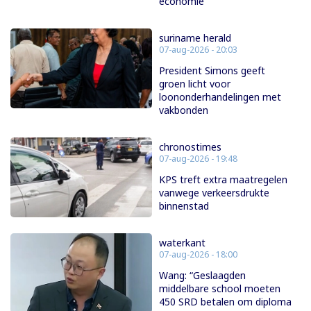
economie
suriname herald
07-aug-2026 - 20:03
President Simons geeft
groen licht voor
loononderhandelingen met
vakbonden
chronostimes
07-aug-2026 - 19:48
KPS treft extra maatregelen
vanwege verkeersdrukte
binnenstad
waterkant
07-aug-2026 - 18:00
Wang: “Geslaagden
middelbare school moeten
450 SRD betalen om diploma