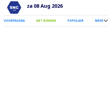
Overslaan
za 08 Aug 2026
en
naar
0
VOORPAGINA
NET BINNEN
POPULAIR
MEER
de
Smartphone
inhoud
Menu
gaan