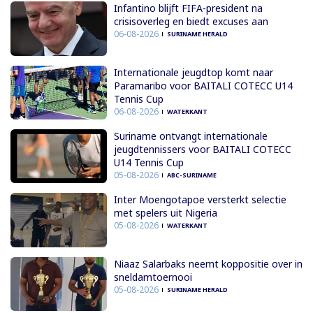
Infantino blijft FIFA-president na
crisisoverleg en biedt excuses aan
06-08-2026
SURINAME HERALD
Internationale jeugdtop komt naar
Paramaribo voor BAITALI COTECC U14
Tennis Cup
06-08-2026
WATERKANT
Suriname ontvangt internationale
jeugdtennissers voor BAITALI COTECC
U14 Tennis Cup
05-08-2026
ABC-SURINAME
Inter Moengotapoe versterkt selectie
met spelers uit Nigeria
05-08-2026
WATERKANT
Niaaz Salarbaks neemt koppositie over in
sneldamtoernooi
05-08-2026
SURINAME HERALD