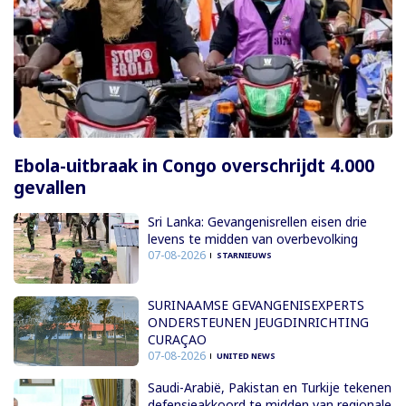
Ebola-uitbraak in Congo overschrijdt 4.000
gevallen
Sri Lanka: Gevangenisrellen eisen drie
levens te midden van overbevolking
07-08-2026
STARNIEUWS
SURINAAMSE GEVANGENISEXPERTS
ONDERSTEUNEN JEUGDINRICHTING
CURAÇAO
07-08-2026
UNITED NEWS
Saudi-Arabië, Pakistan en Turkije tekenen
defensieakkoord te midden van regionale