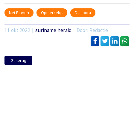
Net Binnen
Opmerkelijk
Diaspora
11 okt 2022
|
suriname herald
| Door: Redactie
Ga terug