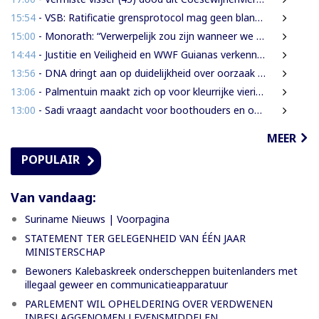
15:54
- VSB: Ratificatie grensprotocol mag geen blanco cheque zijn
15:00
- Monorath: “Verwerpelijk zou zijn wanneer we de dingen zouden bedekken met de mantel der liefde”
14:44
- Justitie en Veiligheid en WWF Guianas verkennen verdere samenwerking
13:56
- DNA dringt aan op duidelijkheid over oorzaak massale vissterfte
13:06
- Palmentuin maakt zich op voor kleurrijke viering Dag der Inheemsen
13:00
- Sadi vraagt aandacht voor boothouders en overbelasting Wijdenboschbrug
MEER
POPULAIR
Van vandaag:
Suriname Nieuws | Voorpagina
STATEMENT TER GELEGENHEID VAN ÉÉN JAAR
MINISTERSCHAP
Bewoners Kalebaskreek onderscheppen buitenlanders met
illegaal geweer en communicatieapparatuur
PARLEMENT WIL OPHELDERING OVER VERDWENEN
INBESLAGGENOMEN LEVENSMIDDELEN