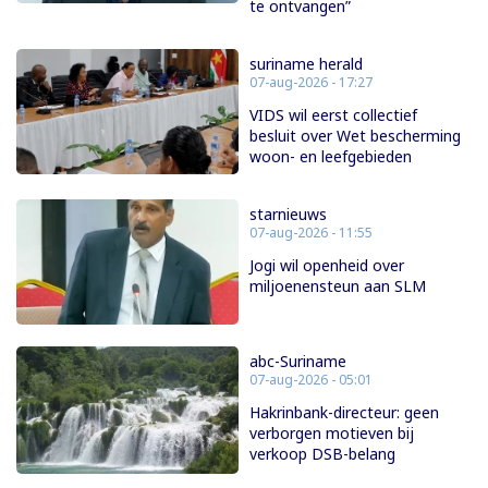
te ontvangen”
suriname herald
07-aug-2026 - 17:27
VIDS wil eerst collectief
besluit over Wet bescherming
woon- en leefgebieden
starnieuws
07-aug-2026 - 11:55
Jogi wil openheid over
miljoenensteun aan SLM
abc-Suriname
07-aug-2026 - 05:01
Hakrinbank-directeur: geen
verborgen motieven bij
verkoop DSB-belang