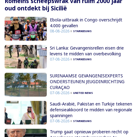
Romeins scheepswrak van ruim 2000 jaar
oud ontdekt bij Sicilië
Ebola-uitbraak in Congo overschrijdt
4.000 gevallen
08-08-2026
STARNIEUWS
Sri Lanka: Gevangenisrellen eisen drie
levens te midden van overbevolking
07-08-2026
STARNIEUWS
SURINAAMSE GEVANGENISEXPERTS
ONDERSTEUNEN JEUGDINRICHTING
CURAÇAO
07-08-2026
UNITED NEWS
Saudi-Arabië, Pakistan en Turkije tekenen
defensieakkoord te midden van regionale
spanningen
07-08-2026
STARNIEUWS
Trump gaat opnieuw proberen recht op