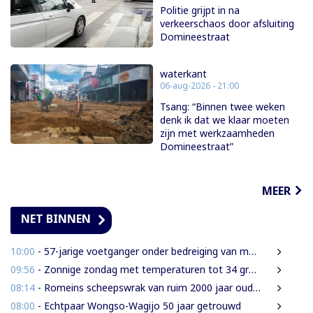
Politie grijpt in na
verkeerschaos door afsluiting
Domineestraat
waterkant
06-aug-2026 - 21:00
Tsang: “Binnen twee weken
denk ik dat we klaar moeten
zijn met werkzaamheden
Domineestraat”
MEER
NET BINNEN
10:00
- 57-jarige voetganger onder bedreiging van mes beroofd van mobiele telefoon
09:56
- Zonnige zondag met temperaturen tot 34 graden
08:14
- Romeins scheepswrak van ruim 2000 jaar oud ontdekt bij Sicilië
08:00
- Echtpaar Wongso-Wagijo 50 jaar getrouwd