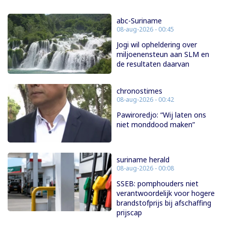
abc-Suriname
08-aug-2026 - 00:45
Jogi wil opheldering over
miljoenensteun aan SLM en
de resultaten daarvan
chronostimes
08-aug-2026 - 00:42
Pawiroredjo: “Wij laten ons
niet monddood maken”
suriname herald
08-aug-2026 - 00:08
SSEB: pomphouders niet
verantwoordelijk voor hogere
brandstofprijs bij afschaffing
prijscap