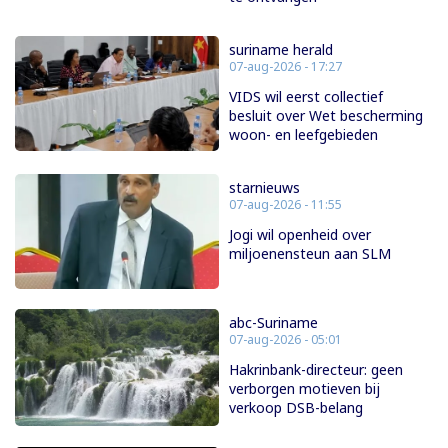
suriname herald
07-aug-2026 - 17:27
VIDS wil eerst collectief
besluit over Wet bescherming
woon- en leefgebieden
starnieuws
07-aug-2026 - 11:55
Jogi wil openheid over
miljoenensteun aan SLM
abc-Suriname
07-aug-2026 - 05:01
Hakrinbank-directeur: geen
verborgen motieven bij
verkoop DSB-belang