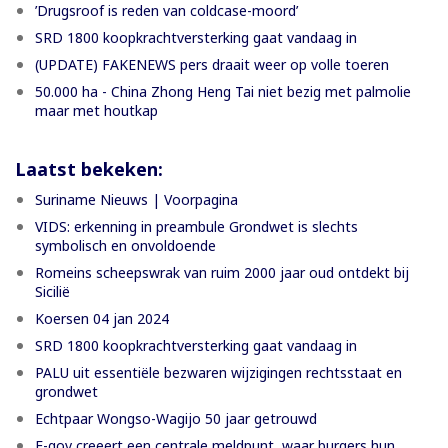
’Drugsroof is reden van coldcase-moord’
SRD 1800 koopkrachtversterking gaat vandaag in
(UPDATE) FAKENEWS pers draait weer op volle toeren
50.000 ha - China Zhong Heng Tai niet bezig met palmolie
maar met houtkap
Laatst bekeken:
Suriname Nieuws | Voorpagina
VIDS: erkenning in preambule Grondwet is slechts
symbolisch en onvoldoende
Romeins scheepswrak van ruim 2000 jaar oud ontdekt bij
Sicilië
Koersen 04 jan 2024
SRD 1800 koopkrachtversterking gaat vandaag in
PALU uit essentiële bezwaren wijzigingen rechtsstaat en
grondwet
Echtpaar Wongso-Wagijo 50 jaar getrouwd
E-gov creeert een centrale meldpunt, waar burgers hun