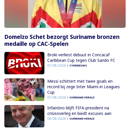
Domelzo Schet bezorgt Suriname bronzen
medaille op CAC-Spelen
Broki verliest debuut in Concacaf
Caribbean Cup tegen Club Sando FC
07-08-2026
STARNIEUWS
Messi schittert met twee goals en
record bij zege Inter Miami in Leagues
Cup
07-08-2026
SURINAME HERALD
Infantino blijft FIFA-president na
crisisoverleg en biedt excuses aan
06-08-2026
SURINAME HERALD