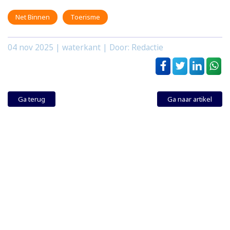
Net Binnen
Toerisme
04 nov 2025
| waterkant | Door: Redactie
Ga terug
Ga naar artikel