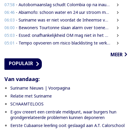
07:58
- Autobomaanslag schudt Colombia op na inauguratie van hardline president
06:46
- Abiamofo: schoon water en 24 uur stroom moeten ook afgelegen dorpen bereiken
06:03
- Suriname was er niet voordat de Inheemse volken er waren
06:00
- Bewoners Tourtonne slaan alarm over toenemende prostitutie, drugshandel en overlast door vreemdelingen
05:03
- Essed: onafhankelijkheid OM mag niet in het gedrang komen
05:01
- Tempo opvoeren om risico blacklisting te verkleinen
MEER
POPULAIR
Van vandaag:
Suriname Nieuws | Voorpagina
Relatie met Suriname
SCHAAMTELOOS
E-gov creeert een centrale meldpunt, waar burgers hun
grondgerelateerde problemen kunnen deponeren
Eerste Cubaanse leerling ooit geslaagd aan A.T. Calorschool