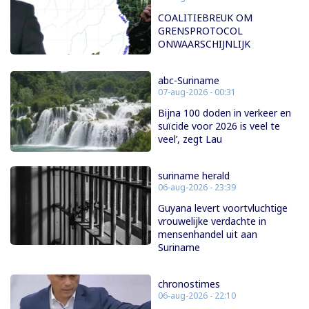
COALITIEBREUK OM
GRENSPROTOCOL
ONWAARSCHIJNLIJK
abc-Suriname
07-aug-2026 - 00:31
Bijna 100 doden in verkeer en
suïcide voor 2026 is veel te
veel’, zegt Lau
suriname herald
06-aug-2026 - 23:39
Guyana levert voortvluchtige
vrouwelijke verdachte in
mensenhandel uit aan
Suriname
chronostimes
06-aug-2026 - 22:10