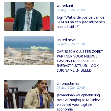
waterkant
07-aug-2026 - 23:59
Jogi: “Wat is de positie van de
SLM nu na een jaar miljoenen
aan subsidie?”
united news
07-aug-2026 - 23:38
CARIBISCH CLUSTER ZOEKT
PARTNER VOOR NIEUWE
HAVENS EN OFFSHORE-
INFRASTRUCTUUR | OOK
SURINAME IN BEELD
chronostimes
07-aug-2026 - 20:09
Jarbandhan wil opheldering
over verhoging ATM-tarieven
en beleid voor digitale
economie