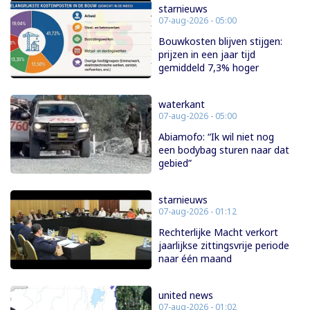
starnieuws
07-aug-2026 - 05:00
Bouwkosten blijven stijgen:
prijzen in een jaar tijd
gemiddeld 7,3% hoger
waterkant
07-aug-2026 - 05:00
Abiamofo: “Ik wil niet nog
een bodybag sturen naar dat
gebied”
starnieuws
07-aug-2026 - 01:12
Rechterlijke Macht verkort
jaarlijkse zittingsvrije periode
naar één maand
united news
07-aug-2026 - 01:02