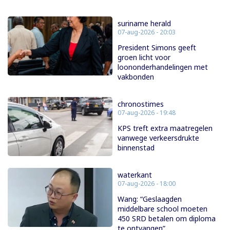
suriname herald
07-aug-2026 - 20:03
President Simons geeft
groen licht voor
loononderhandelingen met
vakbonden
chronostimes
07-aug-2026 - 19:48
KPS treft extra maatregelen
vanwege verkeersdrukte
binnenstad
waterkant
07-aug-2026 - 18:00
Wang: “Geslaagden
middelbare school moeten
450 SRD betalen om diploma
te ontvangen”