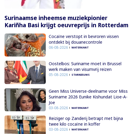
Surinaamse inheemse muziekpionier
Kariñha Basi krijgt oeuvreprijs in Rotterdam
Cocaïne verstopt in bevroren vissen
ontdekt bij douanecontrole
06-08-2026
WATERKANT
Oostelbos: Suriname moet in Brussel
werk maken van visumvrij reizen
05-08-2026
STARNIEUWS
Geen Miss Universe-deelname voor Miss
Suriname 2026 Eunike Kishundat Lioe-A-
Joe
03-08-2026
WATERKANT
Reiziger op Zanderij betrapt met bijna
twee kilo cocaïne in koffer
03-08-2026
WATERKANT