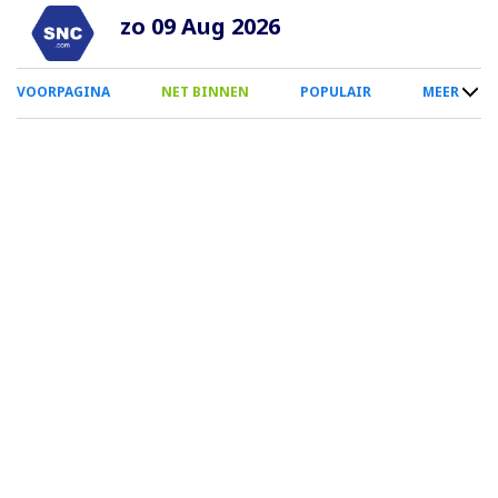
Overslaan
zo 09 Aug 2026
en
naar
0
VOORPAGINA
NET BINNEN
POPULAIR
MEER
de
Smartphone
inhoud
Menu
gaan