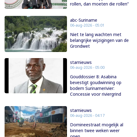
rollen, dan moeten die rollen”
abc-Suriname
06-aug-2026 - 05:01
Niet te lang wachten met
belangrijke wijzigingen van de
Grondwet
starnieuws
06-aug-2026 - 05:00
Gouddossier 8: Asabina
bevestigt goudwinning op
bodem Surinamerivier:
Concessie voor riviergrind
starnieuws
06-aug-2026 - 04:17
Domineestraat mogelijk al
binnen twee weken weer
open