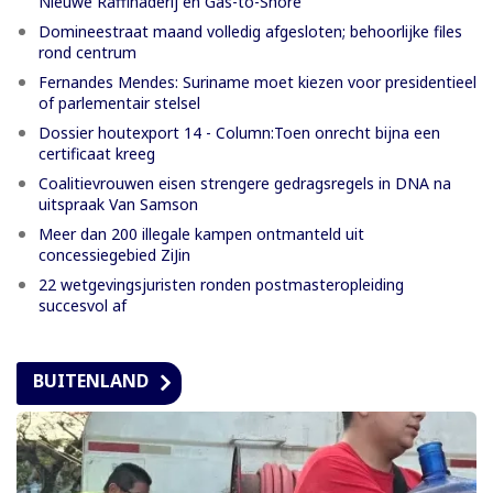
Nieuwe Raffinaderij en Gas-to-Shore
Domineestraat maand volledig afgesloten; behoorlijke files
rond centrum
Fernandes Mendes: Suriname moet kiezen voor presidentieel
of parlementair stelsel
Dossier houtexport 14 - Column:Toen onrecht bijna een
certificaat kreeg
Coalitievrouwen eisen strengere gedragsregels in DNA na
uitspraak Van Samson
Meer dan 200 illegale kampen ontmanteld uit
concessiegebied ZiJin
22 wetgevingsjuristen ronden postmasteropleiding
succesvol af
BUITENLAND