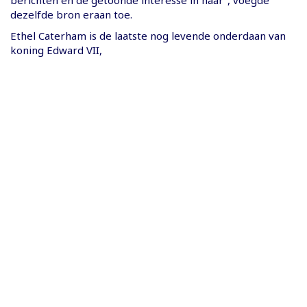
berichten en de getoonde interesse in haar”, voegde
dezelfde bron eraan toe.
Ethel Caterham is de laatste nog levende onderdaan van
koning Edward VII,