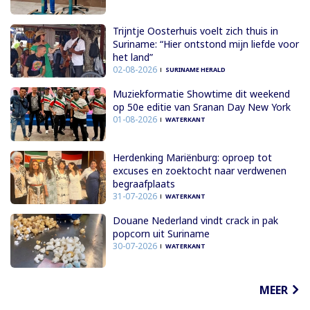
Trijntje Oosterhuis voelt zich thuis in
Suriname: “Hier ontstond mijn liefde voor
het land”
02-08-2026
SURINAME HERALD
Muziekformatie Showtime dit weekend
op 50e editie van Sranan Day New York
01-08-2026
WATERKANT
Herdenking Mariënburg: oproep tot
excuses en zoektocht naar verdwenen
begraafplaats
31-07-2026
WATERKANT
Douane Nederland vindt crack in pak
popcorn uit Suriname
30-07-2026
WATERKANT
MEER