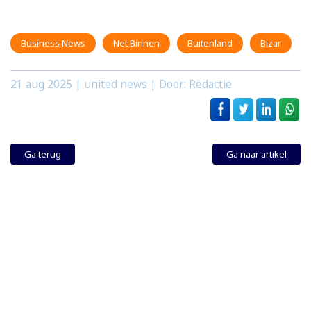
Business News
Net Binnen
Buitenland
Bizar
21 aug 2025
| united news | Door: Redactie
Ga terug
Ga naar artikel