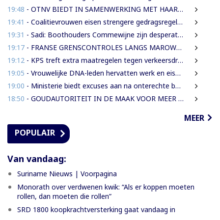
19:48
- OTNV BIEDT IN SAMENWERKING MET HAAR INTERNATIONALE PARTNERS 200 GRATIS STUDIEBEURZEN AAN TECHNISCH TALENT
19:41
- Coalitievrouwen eisen strengere gedragsregels in DNA na uitspraak Van Samson
19:31
- Sadi: Boothouders Commewijne zijn desperate, wachten 6 jaren op tariefaanpassing
19:17
- FRANSE GRENSCONTROLES LANGS MAROWIJNERIVIER WEDEROM FORS AANGESCHERPT
19:12
- KPS treft extra maatregelen tegen verkeersdrukte binnenstad
19:05
- Vrouwelijke DNA-leden hervatten werk en eisen strengere gedragsregels na uitlating Van Samson
19:00
- Ministerie biedt excuses aan na onterechte beschuldigingen tegen IMEAO 2-directeur
18:50
- GOUDAUTORITEIT IN DE MAAK VOOR MEER ORDENING EN INKOMSTEN
MEER
POPULAIR
Van vandaag:
Suriname Nieuws | Voorpagina
Monorath over verdwenen kwik: “Als er koppen moeten
rollen, dan moeten die rollen”
SRD 1800 koopkrachtversterking gaat vandaag in