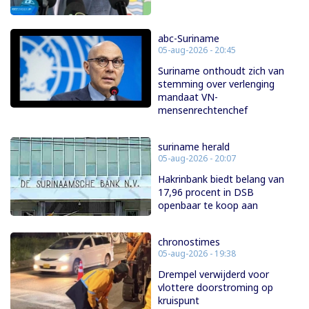
abc-Suriname
05-aug-2026 - 20:45
Suriname onthoudt zich van
stemming over verlenging
mandaat VN-
mensenrechtenchef
suriname herald
05-aug-2026 - 20:07
Hakrinbank biedt belang van
17,96 procent in DSB
openbaar te koop aan
chronostimes
05-aug-2026 - 19:38
Drempel verwijderd voor
vlottere doorstroming op
kruispunt