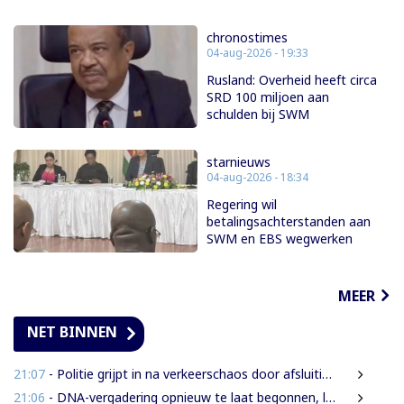
chronostimes
04-aug-2026 - 19:33
Rusland: Overheid heeft circa
SRD 100 miljoen aan
schulden bij SWM
starnieuws
04-aug-2026 - 18:34
Regering wil
betalingsachterstanden aan
SWM en EBS wegwerken
MEER
NET BINNEN
21:07
- Politie grijpt in na verkeerschaos door afsluiting Domineestraat
21:06
- DNA-vergadering opnieuw te laat begonnen, leden eisen aanpak laatkomers