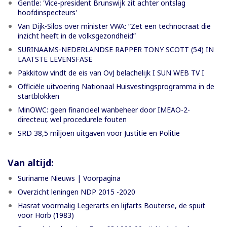
Gentle: 'Vice-president Brunswijk zit achter ontslag
hoofdinspecteurs'
Van Dijk-Silos over minister VWA: “Zet een technocraat die
inzicht heeft in de volksgezondheid”
SURINAAMS-NEDERLANDSE RAPPER TONY SCOTT (54) IN
LAATSTE LEVENSFASE
Pakkitow vindt de eis van OvJ belachelijk I SUN WEB TV I
Officiële uitvoering Nationaal Huisvestingsprogramma in de
startblokken
MinOWC: geen financieel wanbeheer door IMEAO-2-
directeur, wel procedurele fouten
SRD 38,5 miljoen uitgaven voor Justitie en Politie
Van altijd:
Suriname Nieuws | Voorpagina
Overzicht leningen NDP 2015 -2020
Hasrat voormalig Legerarts en lijfarts Bouterse, de spuit
voor Horb (1983)