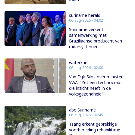
suriname herald
06-aug-2026 - 04:02
Suriname verkent
samenwerking met
Braziliaanse producent van
radarsystemen
waterkant
06-aug-2026 - 02:00
Van Dijk-Silos over minister
VWA: “Zet een technocraat
die inzicht heeft in de
volksgezondheid”
abc-Suriname
06-aug-2026 - 00:45
Tsang erkent gebrekkige
voorbereiding rehabilitatie