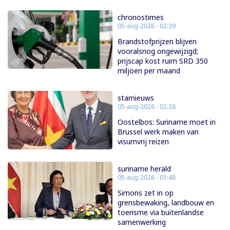
chronostimes
05-aug-2026 - 02:39
Brandstofprijzen blijven
vooralsnog ongewijzigd;
prijscap kost ruim SRD 350
miljoen per maand
starnieuws
05-aug-2026 - 02:26
Oostelbos: Suriname moet in
Brussel werk maken van
visumvrij reizen
suriname herald
05-aug-2026 - 01:48
Simons zet in op
grensbewaking, landbouw en
toerisme via buitenlandse
samenwerking