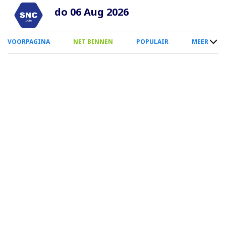
Overslaan
do 06 Aug 2026
en
naar
0
VOORPAGINA
NET BINNEN
POPULAIR
MEER
de
Smartphone
inhoud
Menu
gaan