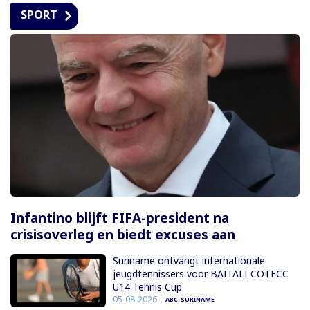
SPORT
Infantino blijft FIFA-president na
crisisoverleg en biedt excuses aan
Suriname ontvangt internationale
jeugdtennissers voor BAITALI COTECC
U14 Tennis Cup
05-08-2026
ABC-SURINAME