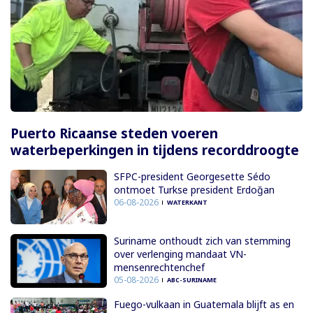
Puerto Ricaanse steden voeren
waterbeperkingen in tijdens recorddroogte
SFPC-president Georgesette Sédo
ontmoet Turkse president Erdoğan
06-08-2026
WATERKANT
Suriname onthoudt zich van stemming
over verlenging mandaat VN-
mensenrechtenchef
05-08-2026
ABC-SURINAME
Fuego-vulkaan in Guatemala blijft as en