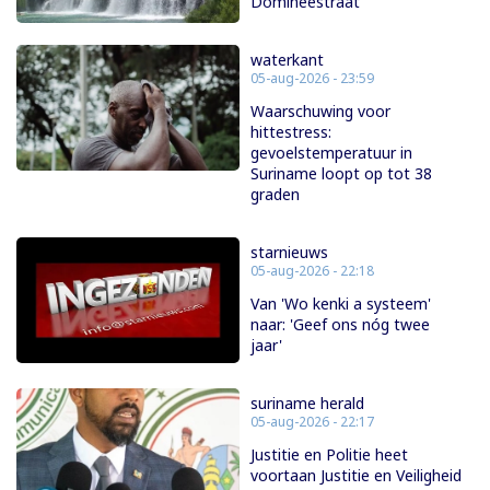
Domineestraat
waterkant
05-aug-2026 - 23:59
Waarschuwing voor
hittestress:
gevoelstemperatuur in
Suriname loopt op tot 38
graden
starnieuws
05-aug-2026 - 22:18
Van 'Wo kenki a systeem'
naar: 'Geef ons nóg twee
jaar'
suriname herald
05-aug-2026 - 22:17
Justitie en Politie heet
voortaan Justitie en Veiligheid