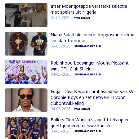
Inter Moengotapoe versterkt selectie
met spelers uit Nigeria
05-08-2026
WATERKANT
Niaaz Salarbaks neemt koppositie over in
sneldamtoernooi
05-08-2026
SURINAME HERALD
Robinhood-bedwinger Mount Pleasant
wint CFU Club Shield
04-08-2026
SURINAME HERALD
Edgar Davids wordt ambassadeur van SV
Coronie Boys en zet netwerk in voor
clubontwikkeling
04-08-2026
WATERKANT
Ballers Club Wanica stapelt titels op en
geeft jongeren nieuwe kansen
03-08-2026
SURINAME HERALD