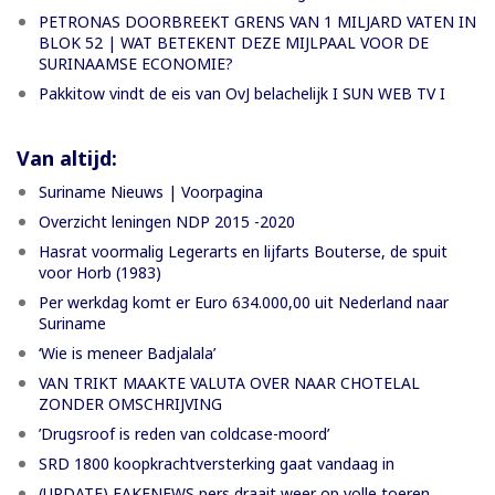
PETRONAS DOORBREEKT GRENS VAN 1 MILJARD VATEN IN
BLOK 52 | WAT BETEKENT DEZE MIJLPAAL VOOR DE
SURINAAMSE ECONOMIE?
Pakkitow vindt de eis van OvJ belachelijk I SUN WEB TV I
Van altijd:
Suriname Nieuws | Voorpagina
Overzicht leningen NDP 2015 -2020
Hasrat voormalig Legerarts en lijfarts Bouterse, de spuit
voor Horb (1983)
Per werkdag komt er Euro 634.000,00 uit Nederland naar
Suriname
‘Wie is meneer Badjalala’
VAN TRIKT MAAKTE VALUTA OVER NAAR CHOTELAL
ZONDER OMSCHRIJVING
’Drugsroof is reden van coldcase-moord’
SRD 1800 koopkrachtversterking gaat vandaag in
(UPDATE) FAKENEWS pers draait weer op volle toeren