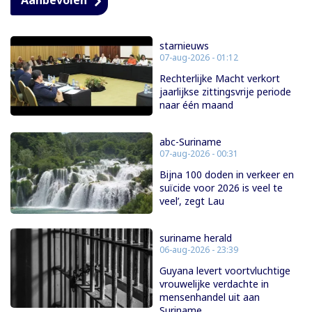
starnieuws
07-aug-2026 - 01:12
Rechterlijke Macht verkort
jaarlijkse zittingsvrije periode
naar één maand
abc-Suriname
07-aug-2026 - 00:31
Bijna 100 doden in verkeer en
suïcide voor 2026 is veel te
veel’, zegt Lau
suriname herald
06-aug-2026 - 23:39
Guyana levert voortvluchtige
vrouwelijke verdachte in
mensenhandel uit aan
Suriname