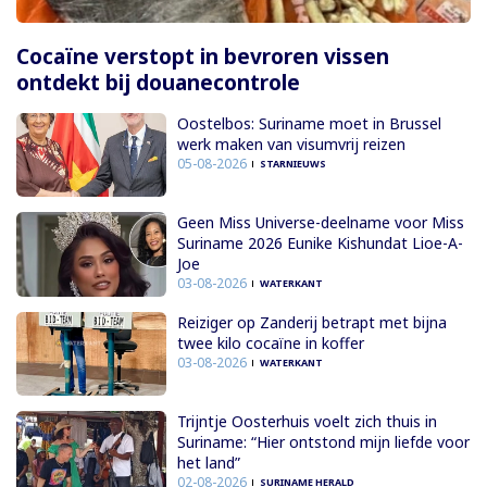
Cocaïne verstopt in bevroren vissen
ontdekt bij douanecontrole
Oostelbos: Suriname moet in Brussel
werk maken van visumvrij reizen
05-08-2026
STARNIEUWS
Geen Miss Universe-deelname voor Miss
Suriname 2026 Eunike Kishundat Lioe-A-
Joe
03-08-2026
WATERKANT
Reiziger op Zanderij betrapt met bijna
twee kilo cocaïne in koffer
03-08-2026
WATERKANT
Trijntje Oosterhuis voelt zich thuis in
Suriname: “Hier ontstond mijn liefde voor
het land”
02-08-2026
SURINAME HERALD