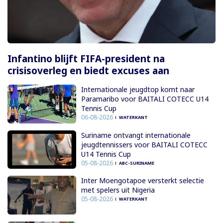
Infantino blijft FIFA-president na
crisisoverleg en biedt excuses aan
Internationale jeugdtop komt naar
Paramaribo voor BAITALI COTECC U14
Tennis Cup
06-08-2026
WATERKANT
Suriname ontvangt internationale
jeugdtennissers voor BAITALI COTECC
U14 Tennis Cup
05-08-2026
ABC-SURINAME
Inter Moengotapoe versterkt selectie
met spelers uit Nigeria
05-08-2026
WATERKANT