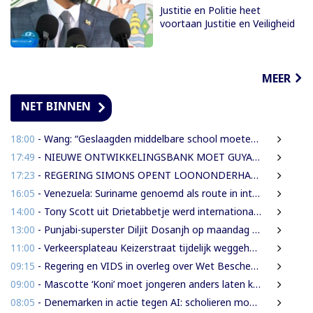
Justitie en Politie heet
voortaan Justitie en Veiligheid
MEER
NET BINNEN
18:00
- Wang: “Geslaagden middelbare school moeten 450 SRD betalen om diploma te ontvangen”
17:49
- NIEUWE ONTWIKKELINGSBANK MOET GUYANESE BEDRIJVEN KLAARSTOMEN OM BUITENLANDSE BEDRIJVEN TE VERVANGEN
17:23
- REGERING SIMONS OPENT LOONONDERHANDELINGEN MET OVERHEIDSVAKBONDEN NA LICHTE FINANCIËLE ADEMRUIMTE
16:05
- Venezuela: Suriname genoemd als route in internationale cocaïnesmokkel naar Europa
14:00
- Tony Scott uit Drietabbetje werd internationaal bekend door zijn hiphouse muziek
13:00
- Punjabi-superster Diljit Dosanjh op maandag 7 september in Ziggo Dome
11:00
- Verkeersplateau Keizerstraat tijdelijk weggehaald vanwege chaos rond Domineestraat
09:15
- Regering en VIDS in overleg over Wet Bescherming Woon- en Leefgebieden
09:00
- Mascotte ‘Koni’ moet jongeren anders laten kijken naar Surinaamse houtsector
08:05
- Denemarken in actie tegen AI: scholieren moeten extra mondelinge examens doen