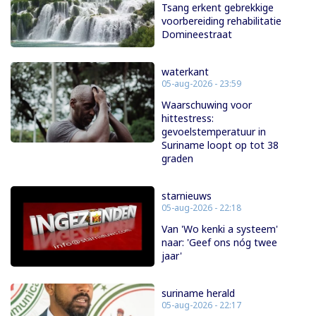
Tsang erkent gebrekkige
voorbereiding rehabilitatie
Domineestraat
waterkant
05-aug-2026 - 23:59
Waarschuwing voor
hittestress:
gevoelstemperatuur in
Suriname loopt op tot 38
graden
starnieuws
05-aug-2026 - 22:18
Van 'Wo kenki a systeem'
naar: 'Geef ons nóg twee
jaar'
suriname herald
05-aug-2026 - 22:17