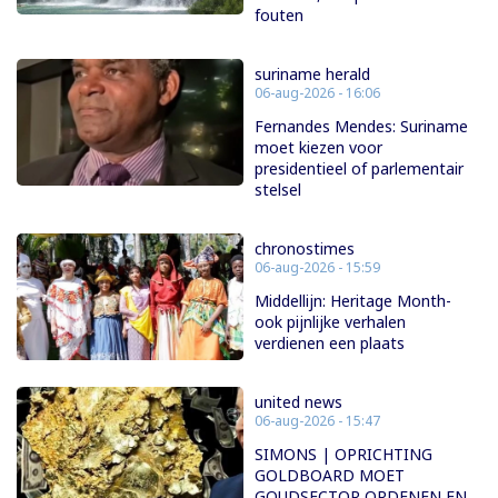
fouten
suriname herald
06-aug-2026 - 16:06
Fernandes Mendes: Suriname
moet kiezen voor
presidentieel of parlementair
stelsel
chronostimes
06-aug-2026 - 15:59
Middellijn: Heritage Month-
ook pijnlijke verhalen
verdienen een plaats
united news
06-aug-2026 - 15:47
SIMONS | OPRICHTING
GOLDBOARD MOET
GOUDSECTOR ORDENEN EN