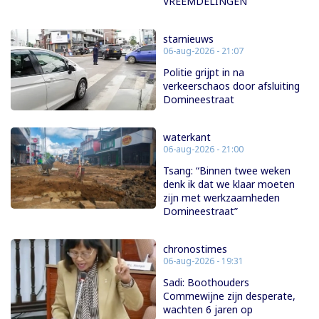
VREEMDELINGEN
starnieuws
06-aug-2026 - 21:07
Politie grijpt in na
verkeerschaos door afsluiting
Domineestraat
waterkant
06-aug-2026 - 21:00
Tsang: “Binnen twee weken
denk ik dat we klaar moeten
zijn met werkzaamheden
Domineestraat”
chronostimes
06-aug-2026 - 19:31
Sadi: Boothouders
Commewijne zijn desperate,
wachten 6 jaren op