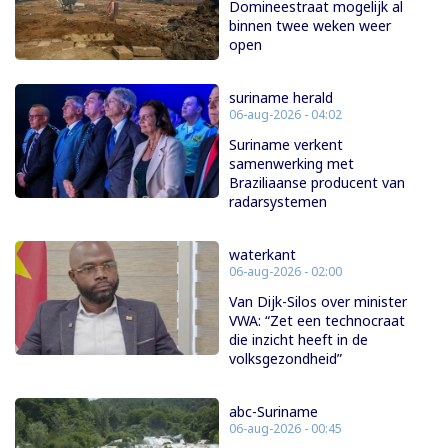
Domineestraat mogelijk al
binnen twee weken weer
open
suriname herald
06-aug-2026 - 04:02
Suriname verkent
samenwerking met
Braziliaanse producent van
radarsystemen
waterkant
06-aug-2026 - 02:00
Van Dijk-Silos over minister
VWA: “Zet een technocraat
die inzicht heeft in de
volksgezondheid”
abc-Suriname
06-aug-2026 - 00:45