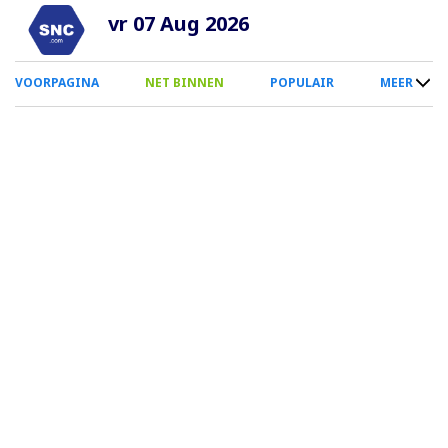
Overslaan
vr 07 Aug 2026
en
naar
0
VOORPAGINA
NET BINNEN
POPULAIR
MEER
de
Smartphone
inhoud
Menu
gaan