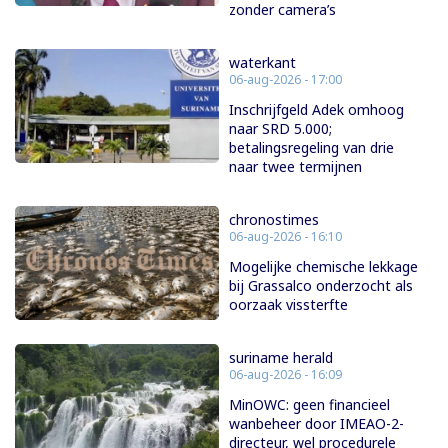
zonder camera’s
waterkant
06-aug-2026 - 17:00
Inschrijfgeld Adek omhoog
naar SRD 5.000;
betalingsregeling van drie
naar twee termijnen
chronostimes
06-aug-2026 - 16:10
Mogelijke chemische lekkage
bij Grassalco onderzocht als
oorzaak vissterfte
suriname herald
06-aug-2026 - 16:09
MinOWC: geen financieel
wanbeheer door IMEAO-2-
directeur, wel procedurele