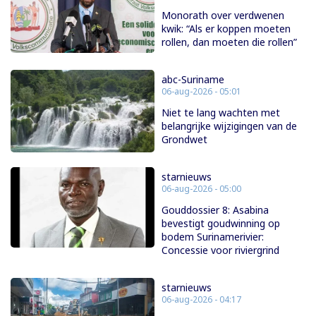
Monorath over verdwenen
kwik: “Als er koppen moeten
rollen, dan moeten die rollen”
abc-Suriname
06-aug-2026 - 05:01
Niet te lang wachten met
belangrijke wijzigingen van de
Grondwet
starnieuws
06-aug-2026 - 05:00
Gouddossier 8: Asabina
bevestigt goudwinning op
bodem Surinamerivier:
Concessie voor riviergrind
starnieuws
06-aug-2026 - 04:17