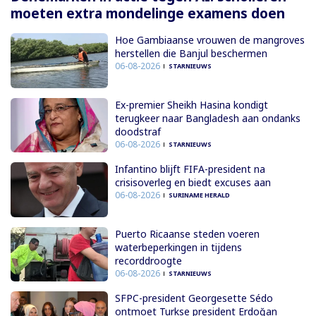
moeten extra mondelinge examens doen
Hoe Gambiaanse vrouwen de mangroves
herstellen die Banjul beschermen
06-08-2026
STARNIEUWS
Ex-premier Sheikh Hasina kondigt
terugkeer naar Bangladesh aan ondanks
doodstraf
06-08-2026
STARNIEUWS
Infantino blijft FIFA-president na
crisisoverleg en biedt excuses aan
06-08-2026
SURINAME HERALD
Puerto Ricaanse steden voeren
waterbeperkingen in tijdens
recorddroogte
06-08-2026
STARNIEUWS
SFPC-president Georgesette Sédo
ontmoet Turkse president Erdoğan