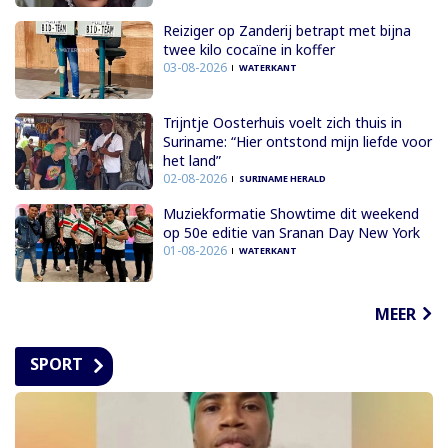
Reiziger op Zanderij betrapt met bijna
twee kilo cocaïne in koffer
03-08-2026
WATERKANT
Trijntje Oosterhuis voelt zich thuis in
Suriname: “Hier ontstond mijn liefde voor
het land”
02-08-2026
SURINAME HERALD
Muziekformatie Showtime dit weekend
op 50e editie van Sranan Day New York
01-08-2026
WATERKANT
MEER
SPORT