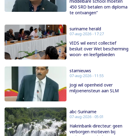
middelbare school moeten
450 SRD betalen om diploma
te ontvangen”
suriname herald
07-aug-2026 - 17:27
VIDS wil eerst collectief
besluit over Wet bescherming
woon- en leefgebieden
starnieuws
07-aug-2026 - 11:55
Jogi wil openheid over
miljoenensteun aan SLM
abc-Suriname
07-aug-2026 - 05:01
Hakrinbank-directeur: geen
verborgen motieven bij