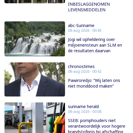
INBESLAGGENOMEN
LEVENSMIDDELEN
abc-Suriname
08-aug-2026 - 00:45
Jogi wil opheldering over
miljoenensteun aan SLM en
de resultaten daarvan
chronostimes
08-aug-2026 - 00:42
Pawiroredjo: “Wij laten ons
niet monddood maken”
suriname herald
08-aug-2026 - 00:08
SSEB: pomphouders niet
verantwoordelijk voor hogere
brandstofprijs bij afschaffing