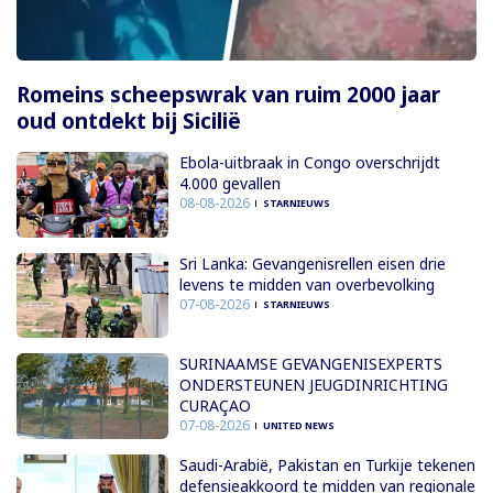
Romeins scheepswrak van ruim 2000 jaar
oud ontdekt bij Sicilië
Ebola-uitbraak in Congo overschrijdt
4.000 gevallen
08-08-2026
STARNIEUWS
Sri Lanka: Gevangenisrellen eisen drie
levens te midden van overbevolking
07-08-2026
STARNIEUWS
SURINAAMSE GEVANGENISEXPERTS
ONDERSTEUNEN JEUGDINRICHTING
CURAÇAO
07-08-2026
UNITED NEWS
Saudi-Arabië, Pakistan en Turkije tekenen
defensieakkoord te midden van regionale