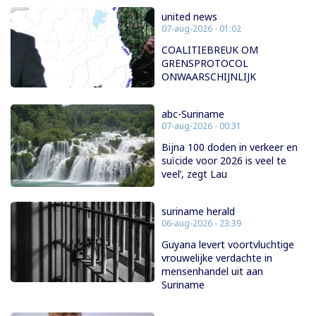
united news
07-aug-2026 - 01:02
COALITIEBREUK OM
GRENSPROTOCOL
ONWAARSCHIJNLIJK
abc-Suriname
07-aug-2026 - 00:31
Bijna 100 doden in verkeer en
suïcide voor 2026 is veel te
veel’, zegt Lau
suriname herald
06-aug-2026 - 23:39
Guyana levert voortvluchtige
vrouwelijke verdachte in
mensenhandel uit aan
Suriname