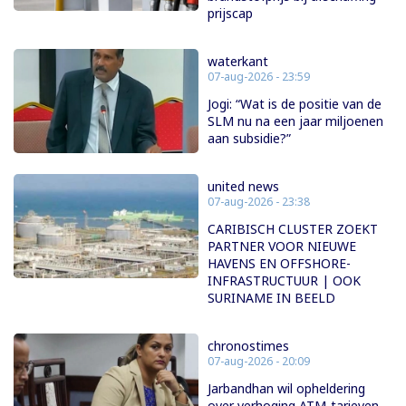
prijscap
waterkant
07-aug-2026 - 23:59
Jogi: “Wat is de positie van de
SLM nu na een jaar miljoenen
aan subsidie?”
united news
07-aug-2026 - 23:38
CARIBISCH CLUSTER ZOEKT
PARTNER VOOR NIEUWE
HAVENS EN OFFSHORE-
INFRASTRUCTUUR | OOK
SURINAME IN BEELD
chronostimes
07-aug-2026 - 20:09
Jarbandhan wil opheldering
over verhoging ATM-tarieven