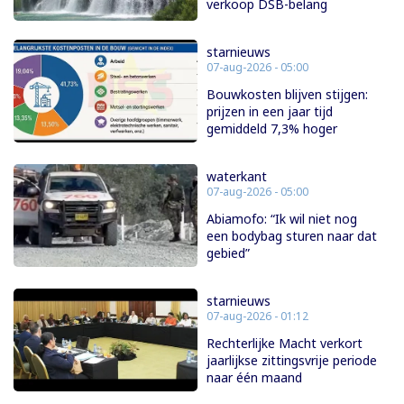
verkoop DSB-belang
starnieuws
07-aug-2026 - 05:00
Bouwkosten blijven stijgen:
prijzen in een jaar tijd
gemiddeld 7,3% hoger
waterkant
07-aug-2026 - 05:00
Abiamofo: “Ik wil niet nog
een bodybag sturen naar dat
gebied”
starnieuws
07-aug-2026 - 01:12
Rechterlijke Macht verkort
jaarlijkse zittingsvrije periode
naar één maand