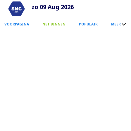
Overslaan
zo 09 Aug 2026
en
naar
0
VOORPAGINA
NET BINNEN
POPULAIR
MEER
de
Smartphone
inhoud
Menu
gaan