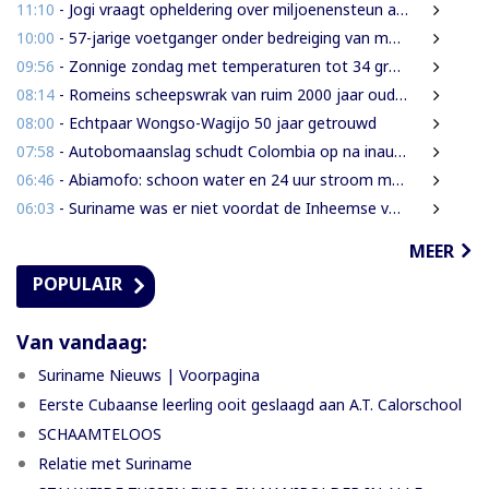
11:10
- Jogi vraagt opheldering over miljoenensteun aan SLM en behaalde resultaten
10:00
- 57-jarige voetganger onder bedreiging van mes beroofd van mobiele telefoon
09:56
- Zonnige zondag met temperaturen tot 34 graden
08:14
- Romeins scheepswrak van ruim 2000 jaar oud ontdekt bij Sicilië
08:00
- Echtpaar Wongso-Wagijo 50 jaar getrouwd
07:58
- Autobomaanslag schudt Colombia op na inauguratie van hardline president
06:46
- Abiamofo: schoon water en 24 uur stroom moeten ook afgelegen dorpen bereiken
06:03
- Suriname was er niet voordat de Inheemse volken er waren
MEER
POPULAIR
Van vandaag:
Suriname Nieuws | Voorpagina
Eerste Cubaanse leerling ooit geslaagd aan A.T. Calorschool
SCHAAMTELOOS
Relatie met Suriname