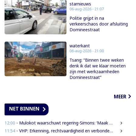
starnieuws
06-aug-2026 - 21:07
Politie grijpt in na
verkeerschaos door afsluiting
Domineestraat
waterkant
06-aug-2026 - 21:00
Tsang: “Binnen twee weken
denk ik dat we klaar moeten
zijn met werkzaamheden
Domineestraat”
MEER
NET BINNEN
12:00
- Mulokot waarschuwt regering-Simons: ‘Maak van 5-kilometerwet geen uitstel van echte grondenrechten’
11:54
- VHP: Erkenning, rechtvaardigheid en verbondenheid op 9 augustus