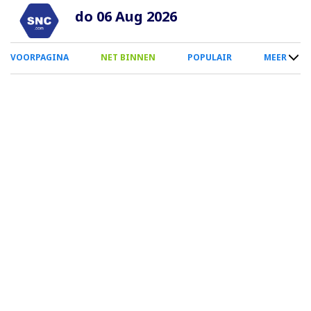
Overslaan
do 06 Aug 2026
en
naar
0
VOORPAGINA
NET BINNEN
POPULAIR
MEER
de
Smartphone
inhoud
Menu
gaan