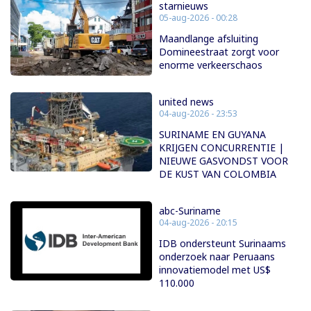
starnieuws
05-aug-2026 - 00:28
Maandlange afsluiting
Domineestraat zorgt voor
enorme verkeerschaos
united news
04-aug-2026 - 23:53
SURINAME EN GUYANA
KRIJGEN CONCURRENTIE |
NIEUWE GASVONDST VOOR
DE KUST VAN COLOMBIA
abc-Suriname
04-aug-2026 - 20:15
IDB ondersteunt Surinaams
onderzoek naar Peruaans
innovatiemodel met US$
110.000