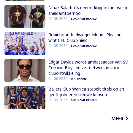
Niaaz Salarbaks neemt koppositie over in
sneldamtoernooi
05-08-2026
SURINAME HERALD
Robinhood-bedwinger Mount Pleasant
wint CFU Club Shield
04-08-2026
SURINAME HERALD
Edgar Davids wordt ambassadeur van SV
Coronie Boys en zet netwerk in voor
clubontwikkeling
04-08-2026
WATERKANT
Ballers Club Wanica stapelt titels op en
geeft jongeren nieuwe kansen
03-08-2026
SURINAME HERALD
MEER