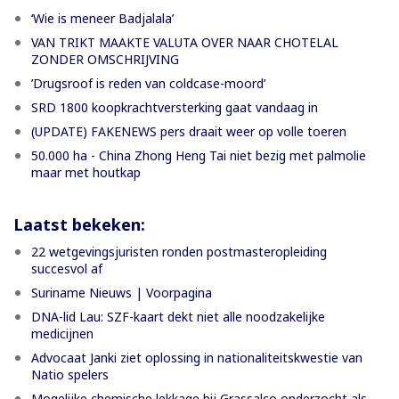
‘Wie is meneer Badjalala’
VAN TRIKT MAAKTE VALUTA OVER NAAR CHOTELAL
ZONDER OMSCHRIJVING
’Drugsroof is reden van coldcase-moord’
SRD 1800 koopkrachtversterking gaat vandaag in
(UPDATE) FAKENEWS pers draait weer op volle toeren
50.000 ha - China Zhong Heng Tai niet bezig met palmolie
maar met houtkap
Laatst bekeken:
22 wetgevingsjuristen ronden postmasteropleiding
succesvol af
Suriname Nieuws | Voorpagina
DNA-lid Lau: SZF-kaart dekt niet alle noodzakelijke
medicijnen
Advocaat Janki ziet oplossing in nationaliteitskwestie van
Natio spelers
Mogelijke chemische lekkage bij Grassalco onderzocht als