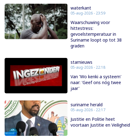
waterkant
05-aug-2026 - 23:59
Waarschuwing voor
hittestress:
gevoelstemperatuur in
Suriname loopt op tot 38
graden
starnieuws
05-aug-2026 - 22:18
Van 'Wo kenki a systeem'
naar: 'Geef ons nóg twee
jaar'
suriname herald
05-aug-2026 - 22:17
Justitie en Politie heet
voortaan Justitie en Veiligheid