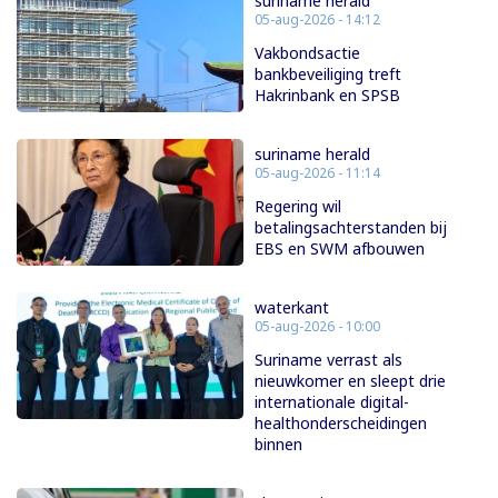
suriname herald
05-aug-2026 - 14:12
Vakbondsactie
bankbeveiliging treft
Hakrinbank en SPSB
suriname herald
05-aug-2026 - 11:14
Regering wil
betalingsachterstanden bij
EBS en SWM afbouwen
waterkant
05-aug-2026 - 10:00
Suriname verrast als
nieuwkomer en sleept drie
internationale digital-
healthonderscheidingen
binnen