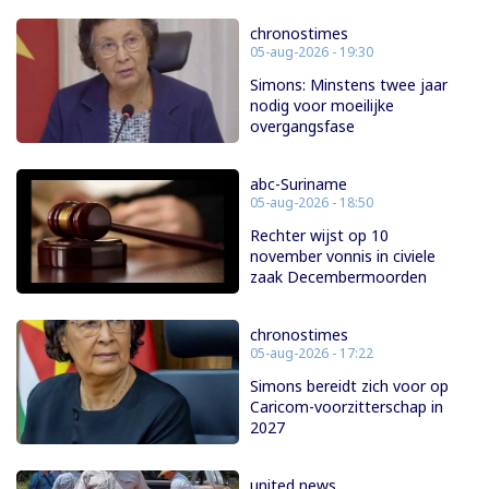
chronostimes
05-aug-2026 - 19:30
Simons: Minstens twee jaar
nodig voor moeilijke
overgangsfase
abc-Suriname
05-aug-2026 - 18:50
Rechter wijst op 10
november vonnis in civiele
zaak Decembermoorden
chronostimes
05-aug-2026 - 17:22
Simons bereidt zich voor op
Caricom-voorzitterschap in
2027
united news