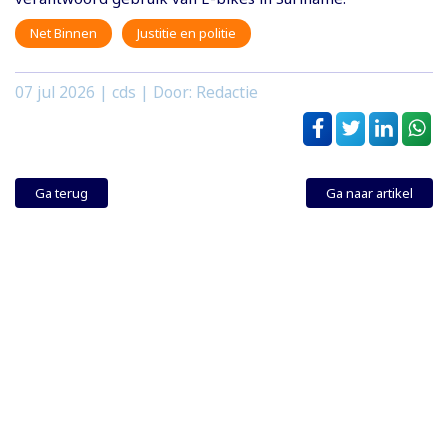
Net Binnen
Justitie en politie
07 jul 2026
| cds | Door: Redactie
Ga terug
Ga naar artikel