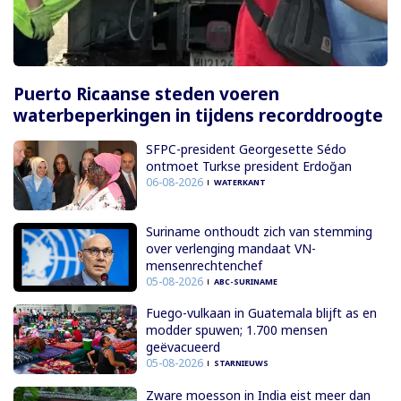
Puerto Ricaanse steden voeren
waterbeperkingen in tijdens recorddroogte
SFPC-president Georgesette Sédo
ontmoet Turkse president Erdoğan
06-08-2026
WATERKANT
Suriname onthoudt zich van stemming
over verlenging mandaat VN-
mensenrechtenchef
05-08-2026
ABC-SURINAME
Fuego-vulkaan in Guatemala blijft as en
modder spuwen; 1.700 mensen
geëvacueerd
05-08-2026
STARNIEUWS
Zware moesson in India eist meer dan