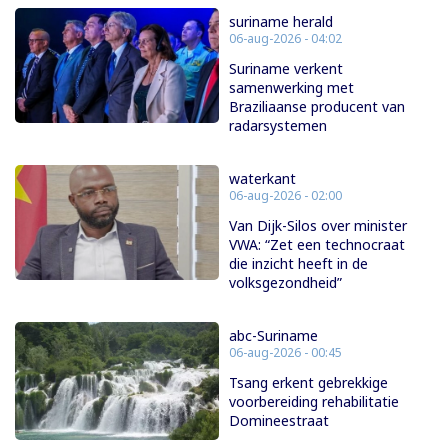
suriname herald
06-aug-2026 - 04:02
Suriname verkent
samenwerking met
Braziliaanse producent van
radarsystemen
waterkant
06-aug-2026 - 02:00
Van Dijk-Silos over minister
VWA: “Zet een technocraat
die inzicht heeft in de
volksgezondheid”
abc-Suriname
06-aug-2026 - 00:45
Tsang erkent gebrekkige
voorbereiding rehabilitatie
Domineestraat