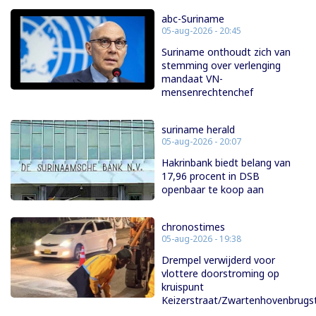
abc-Suriname
05-aug-2026 - 20:45
Suriname onthoudt zich van
stemming over verlenging
mandaat VN-
mensenrechtenchef
suriname herald
05-aug-2026 - 20:07
Hakrinbank biedt belang van
17,96 procent in DSB
openbaar te koop aan
chronostimes
05-aug-2026 - 19:38
Drempel verwijderd voor
vlottere doorstroming op
kruispunt
Keizerstraat/Zwartenhovenbrugs