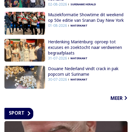
02-08-2026
SURINAME HERALD
Muziekformatie Showtime dit weekend
op 50e editie van Sranan Day New York
01-08-2026
WATERKANT
Herdenking Mariënburg: oproep tot
excuses en zoektocht naar verdwenen
begraafplaats
31-07-2026
WATERKANT
Douane Nederland vindt crack in pak
popcorn uit Suriname
30-07-2026
WATERKANT
MEER
SPORT