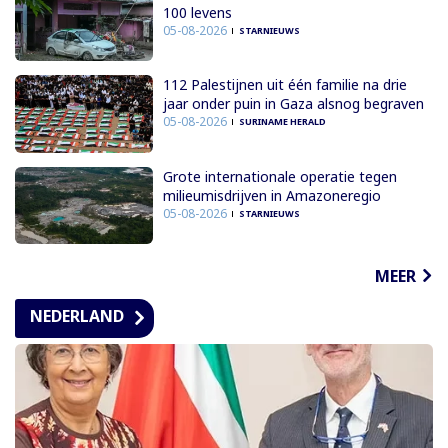
100 levens
05-08-2026
STARNIEUWS
112 Palestijnen uit één familie na drie
jaar onder puin in Gaza alsnog begraven
05-08-2026
SURINAME HERALD
Grote internationale operatie tegen
milieumisdrijven in Amazoneregio
05-08-2026
STARNIEUWS
MEER
NEDERLAND