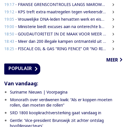
19:17
- FRANSE GRENSCONTROLES LANGS MAROWIJNERIVIER WEDEROM FORS AANGESCHERPT
19:12
- KPS treft extra maatregelen tegen verkeersdrukte binnenstad
19:05
- Vrouwelijke DNA-leden hervatten werk en eisen strengere gedragsregels na uitlating Van Samson
19:00
- Ministerie biedt excuses aan na onterechte beschuldigingen tegen IMEAO 2-directeur
18:50
- GOUDAUTORITEIT IN DE MAAK VOOR MEER ORDENING EN INKOMSTEN
18:43
- Meer dan 200 illegale kampen ontmanteld uit concessiegebied ZiJin
18:25
- FISCALE OIL & GAS “RING FENCE” OR “NO RING FENCE”? THAT IS THE QUESTION!
MEER
POPULAIR
Van vandaag:
Suriname Nieuws | Voorpagina
Monorath over verdwenen kwik: “Als er koppen moeten
rollen, dan moeten die rollen”
SRD 1800 koopkrachtversterking gaat vandaag in
Gentle: 'Vice-president Brunswijk zit achter ontslag
hoofdinspecteurs'