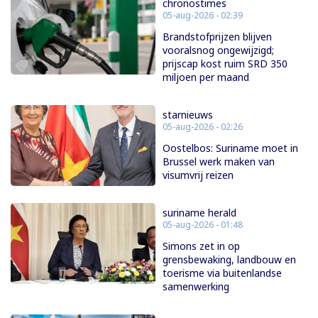
chronostimes
05-aug-2026 - 02:39
Brandstofprijzen blijven
vooralsnog ongewijzigd;
prijscap kost ruim SRD 350
miljoen per maand
starnieuws
05-aug-2026 - 02:26
Oostelbos: Suriname moet in
Brussel werk maken van
visumvrij reizen
suriname herald
05-aug-2026 - 01:48
Simons zet in op
grensbewaking, landbouw en
toerisme via buitenlandse
samenwerking