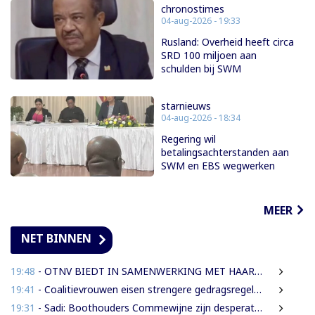
chronostimes
04-aug-2026 - 19:33
Rusland: Overheid heeft circa
SRD 100 miljoen aan
schulden bij SWM
starnieuws
04-aug-2026 - 18:34
Regering wil
betalingsachterstanden aan
SWM en EBS wegwerken
MEER
NET BINNEN
19:48
- OTNV BIEDT IN SAMENWERKING MET HAAR INTERNATIONALE PARTNERS 200 GRATIS STUDIEBEURZEN AAN TECHNISCH TALENT
19:41
- Coalitievrouwen eisen strengere gedragsregels in DNA na uitspraak Van Samson
19:31
- Sadi: Boothouders Commewijne zijn desperate, wachten 6 jaren op tariefaanpassing