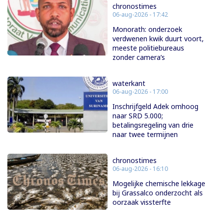
chronostimes
06-aug-2026 - 17:42
Monorath: onderzoek
verdwenen kwik duurt voort,
meeste politiebureaus
zonder camera’s
waterkant
06-aug-2026 - 17:00
Inschrijfgeld Adek omhoog
naar SRD 5.000;
betalingsregeling van drie
naar twee termijnen
chronostimes
06-aug-2026 - 16:10
Mogelijke chemische lekkage
bij Grassalco onderzocht als
oorzaak vissterfte