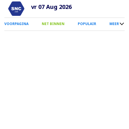
Overslaan
vr 07 Aug 2026
en
naar
0
VOORPAGINA
NET BINNEN
POPULAIR
MEER
de
Smartphone
inhoud
Menu
gaan