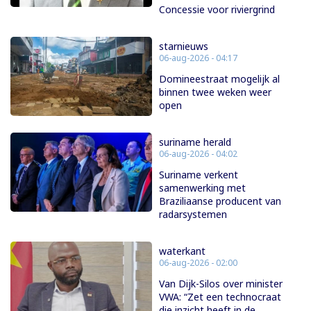
Concessie voor riviergrind
starnieuws
06-aug-2026 - 04:17
Domineestraat mogelijk al
binnen twee weken weer
open
suriname herald
06-aug-2026 - 04:02
Suriname verkent
samenwerking met
Braziliaanse producent van
radarsystemen
waterkant
06-aug-2026 - 02:00
Van Dijk-Silos over minister
VWA: “Zet een technocraat
die inzicht heeft in de