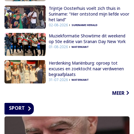
Trijntje Oosterhuis voelt zich thuis in
Suriname: “Hier ontstond mijn liefde voor
het land”
02-08-2026
SURINAME HERALD
Muziekformatie Showtime dit weekend
op 50e editie van Sranan Day New York
01-08-2026
WATERKANT
Herdenking Mariënburg: oproep tot
excuses en zoektocht naar verdwenen
begraafplaats
31-07-2026
WATERKANT
MEER
SPORT