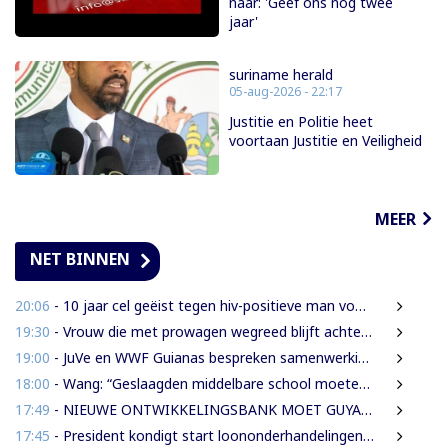
naar: 'Geef ons nóg twee
jaar'
suriname herald
05-aug-2026 - 22:17
Justitie en Politie heet
voortaan Justitie en Veiligheid
MEER
NET BINNEN
20:06
- 10 jaar cel geëist tegen hiv-positieve man voor vrijheidsberoving, mishandeling en verkrachting van sekswerkster
19:30
- Vrouw die met prowagen wegreed blijft achter tralies
19:00
- JuVe en WWF Guianas bespreken samenwerking rond natuurbescherming
18:00
- Wang: “Geslaagden middelbare school moeten 450 SRD betalen om diploma te ontvangen”
17:49
- NIEUWE ONTWIKKELINGSBANK MOET GUYANESE BEDRIJVEN KLAARSTOMEN OM BUITENLANDSE BEDRIJVEN TE VERVANGEN
17:45
- President kondigt start loononderhandelingen met vakbonden aan