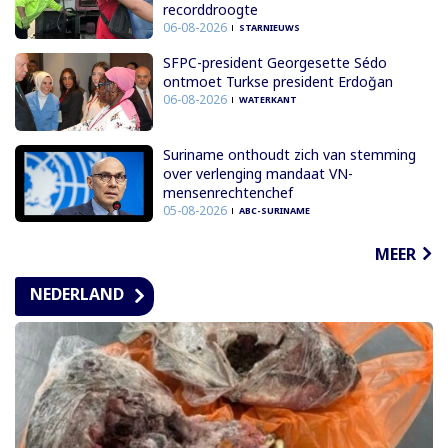
recorddroogte
06-08-2026
STARNIEUWS
SFPC-president Georgesette Sédo
ontmoet Turkse president Erdoğan
06-08-2026
WATERKANT
Suriname onthoudt zich van stemming
over verlenging mandaat VN-
mensenrechtenchef
05-08-2026
ABC-SURINAME
MEER
NEDERLAND