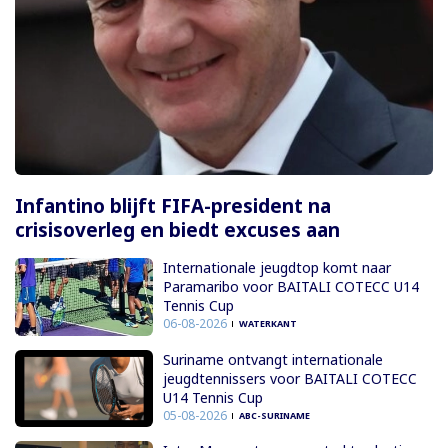
Infantino blijft FIFA-president na
crisisoverleg en biedt excuses aan
Internationale jeugdtop komt naar
Paramaribo voor BAITALI COTECC U14
Tennis Cup
06-08-2026
WATERKANT
Suriname ontvangt internationale
jeugdtennissers voor BAITALI COTECC
U14 Tennis Cup
05-08-2026
ABC-SURINAME