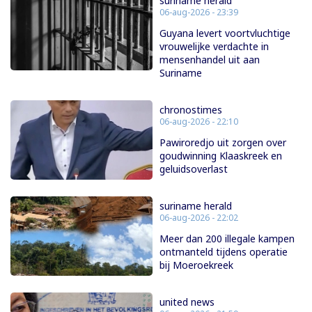
suriname herald
06-aug-2026 - 23:39
Guyana levert voortvluchtige
vrouwelijke verdachte in
mensenhandel uit aan
Suriname
chronostimes
06-aug-2026 - 22:10
Pawiroredjo uit zorgen over
goudwinning Klaaskreek en
geluidsoverlast
suriname herald
06-aug-2026 - 22:02
Meer dan 200 illegale kampen
ontmanteld tijdens operatie
bij Moeroekreek
united news