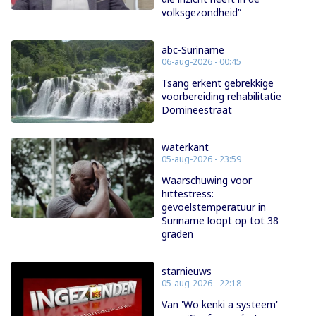
volksgezondheid”
abc-Suriname
06-aug-2026 - 00:45
Tsang erkent gebrekkige
voorbereiding rehabilitatie
Domineestraat
waterkant
05-aug-2026 - 23:59
Waarschuwing voor
hittestress:
gevoelstemperatuur in
Suriname loopt op tot 38
graden
starnieuws
05-aug-2026 - 22:18
Van 'Wo kenki a systeem'