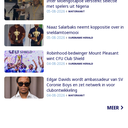
Inter Moengotapoe versterkt selectie
met spelers uit Nigeria
05-08-2026
WATERKANT
Niaaz Salarbaks neemt koppositie over in
sneldamtoernooi
05-08-2026
SURINAME HERALD
Robinhood-bedwinger Mount Pleasant
wint CFU Club Shield
04-08-2026
SURINAME HERALD
Edgar Davids wordt ambassadeur van SV
Coronie Boys en zet netwerk in voor
clubontwikkeling
04-08-2026
WATERKANT
MEER