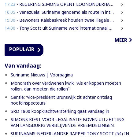
17:23
- REGERING SIMONS OPENT LOONONDERHANDELINGEN MET OVERHEIDSVAKBONDEN NA LICHTE FINANCIËLE ADEMRUIMTE
16:05
- Venezuela: Suriname genoemd als route in internationale cocaïnesmokkel naar Europa
15:30
- Bewoners Kalebaskreek houden twee illegale vreemdelingen aan met vuurwapen en communicatieapparatuur
14:00
- Tony Scott uit Suriname werd internationaal bekend door zijn hiphouse muziek
MEER
POPULAIR
Van vandaag:
Suriname Nieuws | Voorpagina
Monorath over verdwenen kwik: “Als er koppen moeten
rollen, dan moeten die rollen”
Gentle: 'Vice-president Brunswijk zit achter ontslag
hoofdinspecteurs'
SRD 1800 koopkrachtversterking gaat vandaag in
SIMONS KIEST VOOR LEGALISATIE BOVEN UITZETTING
VAN LANGDURIG VERBLIJVENDE VREEMDELINGEN
SURINAAMS-NEDERLANDSE RAPPER TONY SCOTT (54) IN