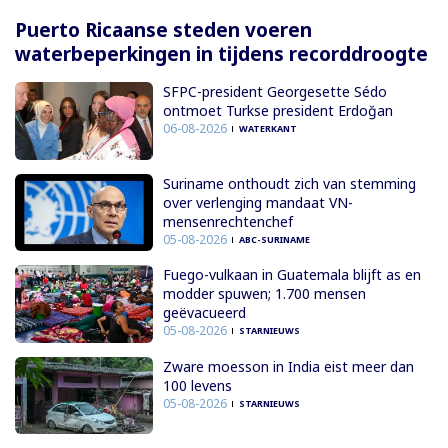
Puerto Ricaanse steden voeren
waterbeperkingen in tijdens recorddroogte
SFPC-president Georgesette Sédo
ontmoet Turkse president Erdoğan
06-08-2026
WATERKANT
Suriname onthoudt zich van stemming
over verlenging mandaat VN-
mensenrechtenchef
05-08-2026
ABC-SURINAME
Fuego-vulkaan in Guatemala blijft as en
modder spuwen; 1.700 mensen
geëvacueerd
05-08-2026
STARNIEUWS
Zware moesson in India eist meer dan
100 levens
05-08-2026
STARNIEUWS