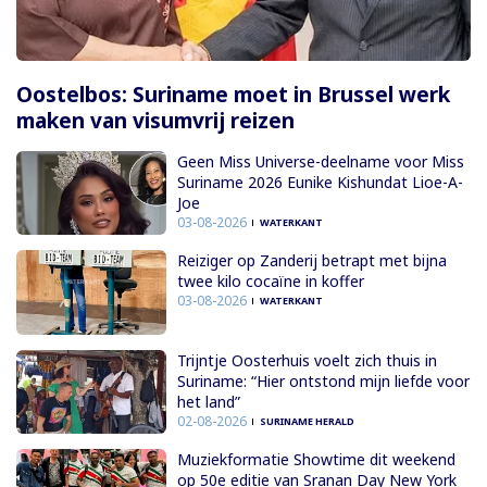
Oostelbos: Suriname moet in Brussel werk
maken van visumvrij reizen
Geen Miss Universe-deelname voor Miss
Suriname 2026 Eunike Kishundat Lioe-A-
Joe
03-08-2026
WATERKANT
Reiziger op Zanderij betrapt met bijna
twee kilo cocaïne in koffer
03-08-2026
WATERKANT
Trijntje Oosterhuis voelt zich thuis in
Suriname: “Hier ontstond mijn liefde voor
het land”
02-08-2026
SURINAME HERALD
Muziekformatie Showtime dit weekend
op 50e editie van Sranan Day New York