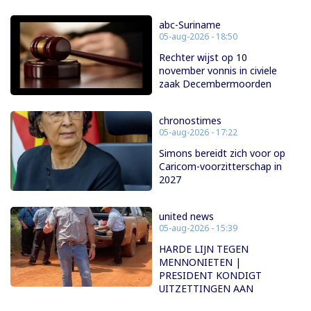
abc-Suriname
05-aug-2026 - 18:50
Rechter wijst op 10
november vonnis in civiele
zaak Decembermoorden
chronostimes
05-aug-2026 - 17:22
Simons bereidt zich voor op
Caricom-voorzitterschap in
2027
united news
05-aug-2026 - 15:39
HARDE LIJN TEGEN
MENNONIETEN |
PRESIDENT KONDIGT
UITZETTINGEN AAN