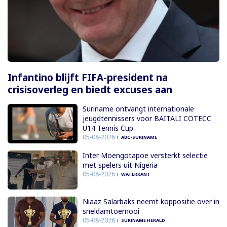
Infantino blijft FIFA-president na
crisisoverleg en biedt excuses aan
Suriname ontvangt internationale
jeugdtennissers voor BAITALI COTECC
U14 Tennis Cup
05-08-2026
ABC-SURINAME
Inter Moengotapoe versterkt selectie
met spelers uit Nigeria
05-08-2026
WATERKANT
Niaaz Salarbaks neemt koppositie over in
sneldamtoernooi
05-08-2026
SURINAME HERALD