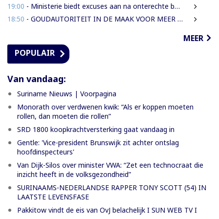
19:00
- Ministerie biedt excuses aan na onterechte beschuldigingen tegen IMEAO 2-directeur
18:50
- GOUDAUTORITEIT IN DE MAAK VOOR MEER ORDENING EN INKOMSTEN
MEER
POPULAIR
Van vandaag:
Suriname Nieuws | Voorpagina
Monorath over verdwenen kwik: “Als er koppen moeten
rollen, dan moeten die rollen”
SRD 1800 koopkrachtversterking gaat vandaag in
Gentle: 'Vice-president Brunswijk zit achter ontslag
hoofdinspecteurs'
Van Dijk-Silos over minister VWA: “Zet een technocraat die
inzicht heeft in de volksgezondheid”
SURINAAMS-NEDERLANDSE RAPPER TONY SCOTT (54) IN
LAATSTE LEVENSFASE
Pakkitow vindt de eis van OvJ belachelijk I SUN WEB TV I