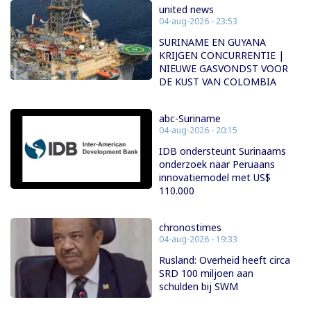
united news
04-aug-2026 - 23:53
SURINAME EN GUYANA
KRIJGEN CONCURRENTIE |
NIEUWE GASVONDST VOOR
DE KUST VAN COLOMBIA
abc-Suriname
04-aug-2026 - 20:15
IDB ondersteunt Surinaams
onderzoek naar Peruaans
innovatiemodel met US$
110.000
chronostimes
04-aug-2026 - 19:33
Rusland: Overheid heeft circa
SRD 100 miljoen aan
schulden bij SWM