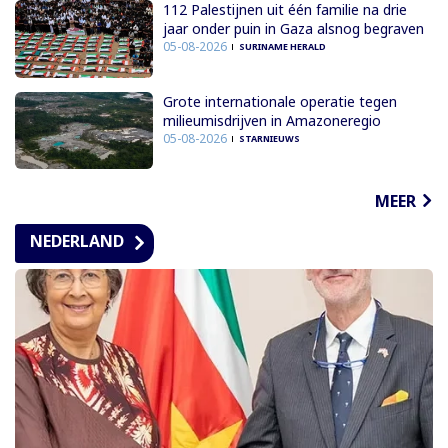
112 Palestijnen uit één familie na drie
jaar onder puin in Gaza alsnog begraven
05-08-2026
SURINAME HERALD
Grote internationale operatie tegen
milieumisdrijven in Amazoneregio
05-08-2026
STARNIEUWS
MEER
NEDERLAND