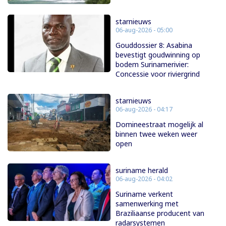
starnieuws
06-aug-2026 - 05:00
Gouddossier 8: Asabina
bevestigt goudwinning op
bodem Surinamerivier:
Concessie voor riviergrind
starnieuws
06-aug-2026 - 04:17
Domineestraat mogelijk al
binnen twee weken weer
open
suriname herald
06-aug-2026 - 04:02
Suriname verkent
samenwerking met
Braziliaanse producent van
radarsystemen