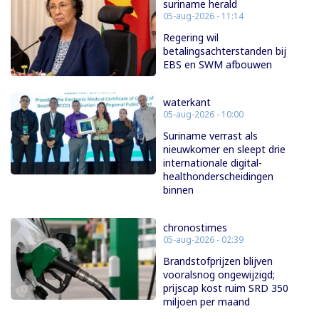
suriname herald
05-aug-2026 - 11:14
Regering wil
betalingsachterstanden bij
EBS en SWM afbouwen
waterkant
05-aug-2026 - 10:00
Suriname verrast als
nieuwkomer en sleept drie
internationale digital-
healthonderscheidingen
binnen
chronostimes
05-aug-2026 - 02:39
Brandstofprijzen blijven
vooralsnog ongewijzigd;
prijscap kost ruim SRD 350
miljoen per maand