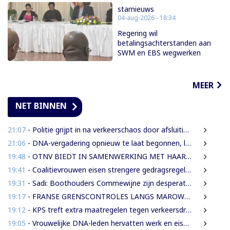
starnieuws
04-aug-2026 - 18:34
Regering wil
betalingsachterstanden aan
SWM en EBS wegwerken
MEER
NET BINNEN
21:07
- Politie grijpt in na verkeerschaos door afsluiting Domineestraat
21:06
- DNA-vergadering opnieuw te laat begonnen, leden eisen aanpak laatkomers
19:48
- OTNV BIEDT IN SAMENWERKING MET HAAR INTERNATIONALE PARTNERS 200 GRATIS STUDIEBEURZEN AAN TECHNISCH TALENT
19:41
- Coalitievrouwen eisen strengere gedragsregels in DNA na uitspraak Van Samson
19:31
- Sadi: Boothouders Commewijne zijn desperate, wachten 6 jaren op tariefaanpassing
19:17
- FRANSE GRENSCONTROLES LANGS MAROWIJNERIVIER WEDEROM FORS AANGESCHERPT
19:12
- KPS treft extra maatregelen tegen verkeersdrukte binnenstad
19:05
- Vrouwelijke DNA-leden hervatten werk en eisen strengere gedragsregels na uitlating Van Samson