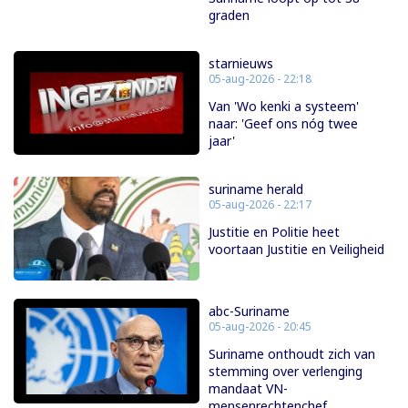
graden
starnieuws
05-aug-2026 - 22:18
Van 'Wo kenki a systeem'
naar: 'Geef ons nóg twee
jaar'
suriname herald
05-aug-2026 - 22:17
Justitie en Politie heet
voortaan Justitie en Veiligheid
abc-Suriname
05-aug-2026 - 20:45
Suriname onthoudt zich van
stemming over verlenging
mandaat VN-
mensenrechtenchef