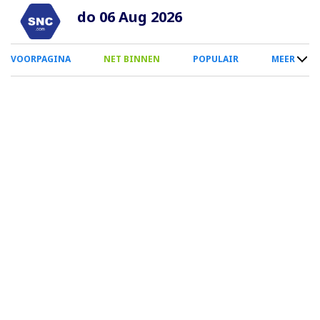
Overslaan
do 06 Aug 2026
en
naar
0
VOORPAGINA
NET BINNEN
POPULAIR
MEER
de
Smartphone
inhoud
Menu
gaan