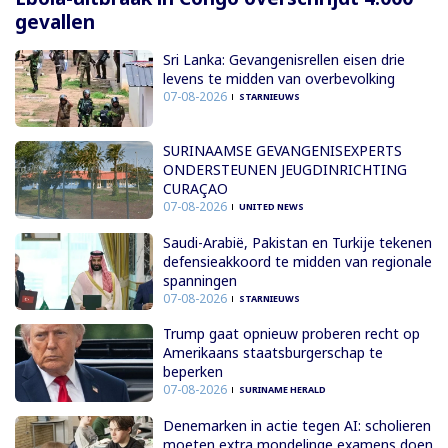
gevallen
Sri Lanka: Gevangenisrellen eisen drie
levens te midden van overbevolking
07-08-2026
STARNIEUWS
SURINAAMSE GEVANGENISEXPERTS
ONDERSTEUNEN JEUGDINRICHTING
CURAÇAO
07-08-2026
UNITED NEWS
Saudi-Arabië, Pakistan en Turkije tekenen
defensieakkoord te midden van regionale
spanningen
07-08-2026
STARNIEUWS
Trump gaat opnieuw proberen recht op
Amerikaans staatsburgerschap te
beperken
07-08-2026
SURINAME HERALD
Denemarken in actie tegen AI: scholieren
moeten extra mondelinge examens doen