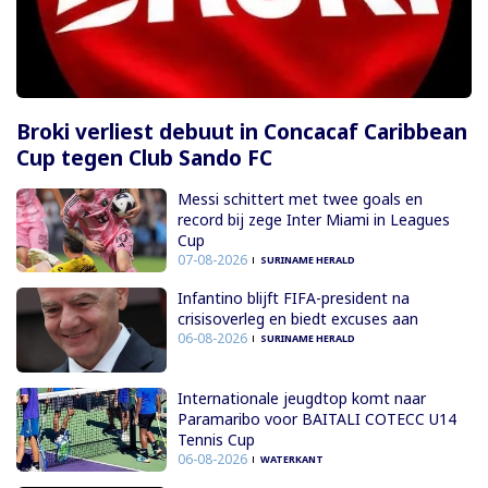
Broki verliest debuut in Concacaf Caribbean
Cup tegen Club Sando FC
Messi schittert met twee goals en
record bij zege Inter Miami in Leagues
Cup
07-08-2026
SURINAME HERALD
Infantino blijft FIFA-president na
crisisoverleg en biedt excuses aan
06-08-2026
SURINAME HERALD
Internationale jeugdtop komt naar
Paramaribo voor BAITALI COTECC U14
Tennis Cup
06-08-2026
WATERKANT