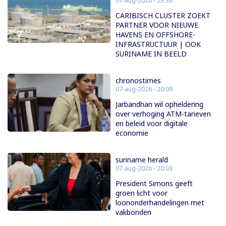
07-aug-2026 - 23:38
CARIBISCH CLUSTER ZOEKT
PARTNER VOOR NIEUWE
HAVENS EN OFFSHORE-
INFRASTRUCTUUR | OOK
SURINAME IN BEELD
chronostimes
07-aug-2026 - 20:09
Jarbandhan wil opheldering
over verhoging ATM-tarieven
en beleid voor digitale
economie
suriname herald
07-aug-2026 - 20:03
President Simons geeft
groen licht voor
loononderhandelingen met
vakbonden