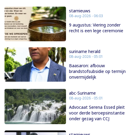
starnieuws
08-aug-2026 - 06:03
9 augustus: Viering zonder
recht is een lege ceremonie
suriname herald
08-aug-2026 - 05:01
Baasaron: afbouw
brandstofsubsidie op termijn
onvermijdelijk
abc-Suriname
08-aug-2026 - 05:01
Advocaat Serena Essed pleit
voor derde beroepsinstantie
onder gezag van CCJ
starnieuws