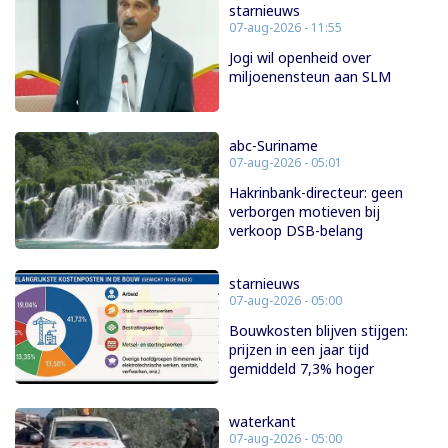
starnieuws
07-aug-2026 - 11:55
Jogi wil openheid over
miljoenensteun aan SLM
abc-Suriname
07-aug-2026 - 05:01
Hakrinbank-directeur: geen
verborgen motieven bij
verkoop DSB-belang
starnieuws
07-aug-2026 - 05:00
Bouwkosten blijven stijgen:
prijzen in een jaar tijd
gemiddeld 7,3% hoger
waterkant
07-aug-2026 - 05:00