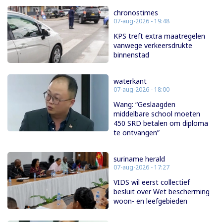
chronostimes
07-aug-2026 - 19:48
KPS treft extra maatregelen
vanwege verkeersdrukte
binnenstad
waterkant
07-aug-2026 - 18:00
Wang: “Geslaagden
middelbare school moeten
450 SRD betalen om diploma
te ontvangen”
suriname herald
07-aug-2026 - 17:27
VIDS wil eerst collectief
besluit over Wet bescherming
woon- en leefgebieden