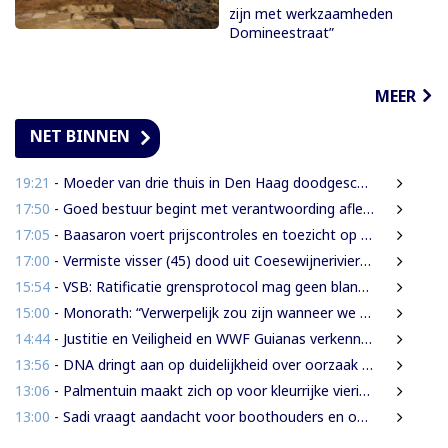
zijn met werkzaamheden
Domineestraat”
MEER
NET BINNEN
19:21
- Moeder van drie thuis in Den Haag doodgeschoten; verdachte ex-partner opgepakt na vluchten
17:50
- Goed bestuur begint met verantwoording afleggen
17:05
- Baasaron voert prijscontroles en toezicht op voedselveiligheid op
17:00
- Vermiste visser (45) dood uit Coesewijnerivier gehaald
15:54
- VSB: Ratificatie grensprotocol mag geen blanco cheque zijn
15:00
- Monorath: “Verwerpelijk zou zijn wanneer we de dingen zouden bedekken met de mantel der liefde”
14:44
- Justitie en Veiligheid en WWF Guianas verkennen verdere samenwerking
13:56
- DNA dringt aan op duidelijkheid over oorzaak massale vissterfte
13:06
- Palmentuin maakt zich op voor kleurrijke viering Dag der Inheemsen
13:00
- Sadi vraagt aandacht voor boothouders en overbelasting Wijdenboschbrug