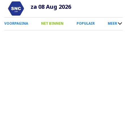
Overslaan
za 08 Aug 2026
en
naar
0
VOORPAGINA
NET BINNEN
POPULAIR
MEER
de
Smartphone
inhoud
Menu
gaan