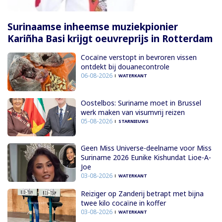
Surinaamse inheemse muziekpionier
Kariñha Basi krijgt oeuvreprijs in Rotterdam
Cocaïne verstopt in bevroren vissen
ontdekt bij douanecontrole
06-08-2026
WATERKANT
Oostelbos: Suriname moet in Brussel
werk maken van visumvrij reizen
05-08-2026
STARNIEUWS
Geen Miss Universe-deelname voor Miss
Suriname 2026 Eunike Kishundat Lioe-A-
Joe
03-08-2026
WATERKANT
Reiziger op Zanderij betrapt met bijna
twee kilo cocaïne in koffer
03-08-2026
WATERKANT