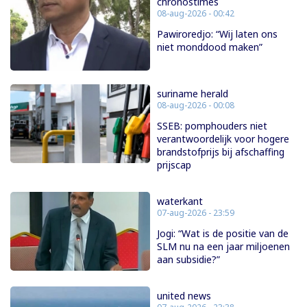
chronostimes
08-aug-2026 - 00:42
Pawiroredjo: “Wij laten ons
niet monddood maken”
suriname herald
08-aug-2026 - 00:08
SSEB: pomphouders niet
verantwoordelijk voor hogere
brandstofprijs bij afschaffing
prijscap
waterkant
07-aug-2026 - 23:59
Jogi: “Wat is de positie van de
SLM nu na een jaar miljoenen
aan subsidie?”
united news