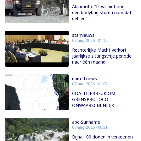
Abiamofo: “Ik wil niet nog
een bodybag sturen naar dat
gebied”
starnieuws
07-aug-2026 - 01:12
Rechterlijke Macht verkort
jaarlijkse zittingsvrije periode
naar één maand
united news
07-aug-2026 - 01:02
COALITIEBREUK OM
GRENSPROTOCOL
ONWAARSCHIJNLIJK
abc-Suriname
07-aug-2026 - 00:31
Bijna 100 doden in verkeer en