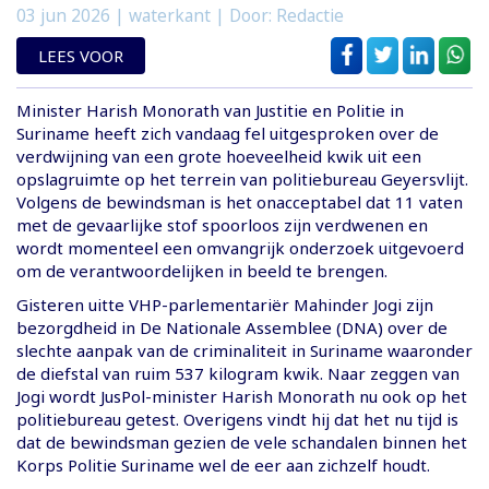
03 jun 2026
| waterkant | Door: Redactie
LEES VOOR
Minister Harish Monorath van Justitie en Politie in
Suriname heeft zich vandaag fel uitgesproken over de
verdwijning van een grote hoeveelheid kwik uit een
opslagruimte op het terrein van politiebureau Geyersvlijt.
Volgens de bewindsman is het onacceptabel dat 11 vaten
met de gevaarlijke stof spoorloos zijn verdwenen en
wordt momenteel een omvangrijk onderzoek uitgevoerd
om de verantwoordelijken in beeld te brengen.
Gisteren uitte VHP-parlementariër Mahinder Jogi zijn
bezorgdheid in De Nationale Assemblee (DNA) over de
slechte aanpak van de criminaliteit in Suriname waaronder
de diefstal van ruim 537 kilogram kwik. Naar zeggen van
Jogi wordt JusPol-minister Harish Monorath nu ook op het
politiebureau getest. Overigens vindt hij dat het nu tijd is
dat de bewindsman gezien de vele schandalen binnen het
Korps Politie Suriname wel de eer aan zichzelf houdt.