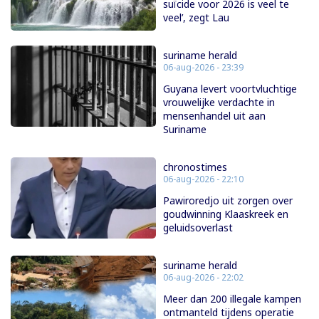
suïcide voor 2026 is veel te
veel’, zegt Lau
suriname herald
06-aug-2026 - 23:39
Guyana levert voortvluchtige
vrouwelijke verdachte in
mensenhandel uit aan
Suriname
chronostimes
06-aug-2026 - 22:10
Pawiroredjo uit zorgen over
goudwinning Klaaskreek en
geluidsoverlast
suriname herald
06-aug-2026 - 22:02
Meer dan 200 illegale kampen
ontmanteld tijdens operatie