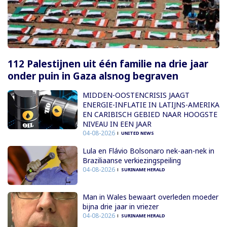
112 Palestijnen uit één familie na drie jaar
onder puin in Gaza alsnog begraven
MIDDEN-OOSTENCRISIS JAAGT
ENERGIE-INFLATIE IN LATIJNS-AMERIKA
EN CARIBISCH GEBIED NAAR HOOGSTE
NIVEAU IN EEN JAAR
04-08-2026
UNITED NEWS
Lula en Flávio Bolsonaro nek-aan-nek in
Braziliaanse verkiezingspeiling
04-08-2026
SURINAME HERALD
Man in Wales bewaart overleden moeder
bijna drie jaar in vriezer
04-08-2026
SURINAME HERALD