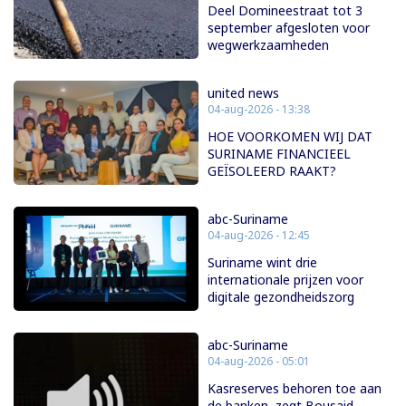
Deel Domineestraat tot 3
september afgesloten voor
wegwerkzaamheden
united news
04-aug-2026 - 13:38
HOE VOORKOMEN WIJ DAT
SURINAME FINANCIEEL
GEÏSOLEERD RAAKT?
abc-Suriname
04-aug-2026 - 12:45
Suriname wint drie
internationale prijzen voor
digitale gezondheidszorg
abc-Suriname
04-aug-2026 - 05:01
Kasreserves behoren toe aan
de banken, zegt Bousaid