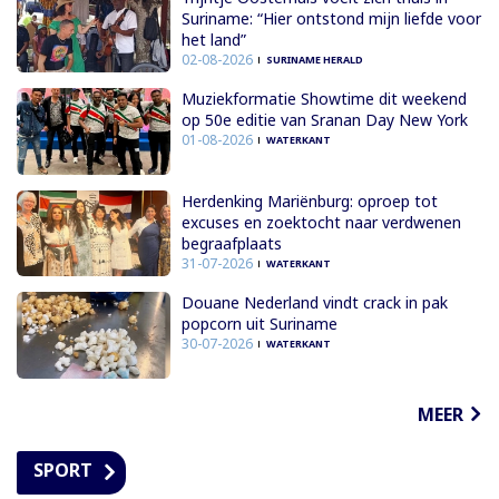
Suriname: “Hier ontstond mijn liefde voor
het land”
02-08-2026
SURINAME HERALD
Muziekformatie Showtime dit weekend
op 50e editie van Sranan Day New York
01-08-2026
WATERKANT
Herdenking Mariënburg: oproep tot
excuses en zoektocht naar verdwenen
begraafplaats
31-07-2026
WATERKANT
Douane Nederland vindt crack in pak
popcorn uit Suriname
30-07-2026
WATERKANT
MEER
SPORT