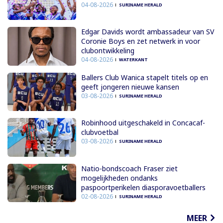
04-08-2026
SURINAME HERALD
Edgar Davids wordt ambassadeur van SV
Coronie Boys en zet netwerk in voor
clubontwikkeling
04-08-2026
WATERKANT
Ballers Club Wanica stapelt titels op en
geeft jongeren nieuwe kansen
03-08-2026
SURINAME HERALD
Robinhood uitgeschakeld in Concacaf-
clubvoetbal
03-08-2026
SURINAME HERALD
Natio-bondscoach Fraser ziet
mogelijkheden ondanks
paspoortperikelen diasporavoetballers
02-08-2026
SURINAME HERALD
MEER