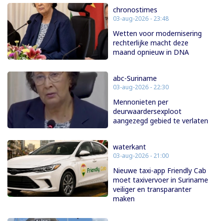
chronostimes
03-aug-2026 - 23:48
Wetten voor modernisering
rechterlijke macht deze
maand opnieuw in DNA
abc-Suriname
03-aug-2026 - 22:30
Mennonieten per
deurwaardersexploot
aangezegd gebied te verlaten
waterkant
03-aug-2026 - 21:00
Nieuwe taxi-app Friendly Cab
moet taxivervoer in Suriname
veiliger en transparanter
maken