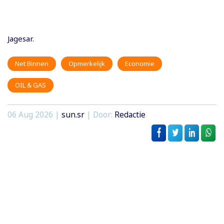
Jagesar.
Net Binnen
Opmerkelijk
Economie
OIL & GAS
06 Aug 2026 |
sun.sr
| Door:
Redactie