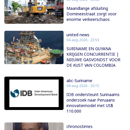
Maandlange afsluiting
Domineestraat zorgt voor
enorme verkeerschaos
united news
04-aug-2026 - 23:53
SURINAME EN GUYANA
KRIJGEN CONCURRENTIE |
NIEUWE GASVONDST VOOR
DE KUST VAN COLOMBIA
abc-Suriname
04-aug-2026 - 20:15
IDB ondersteunt Surinaams
onderzoek naar Peruaans
innovatiemodel met US$
110.000
chronostimes