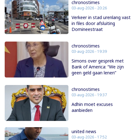
chronostimes
03-aug-2026 - 20:26
Verkeer in stad urenlang vast
in files door afsluiting
Domineestraat
chronostimes
03-aug-2026 - 19:39
Simons over gesprek met
Bank of America: “We zijn
geen geld gaan lenen”
chronostimes
03-aug-2026 - 19:37
Adhin moet excuses
aanbieden
united news
03-aug-2026 - 17:52