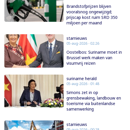
Brandstofprijzen blijven
vooralsnog ongewijzigd;
prijscap kost ruim SRD 350
miljoen per maand
starnieuws
05-aug-2026 - 02:26
Oostelbos: Suriname moet in
Brussel werk maken van
visumvrij reizen
suriname herald
05-aug-2026 - 01:48
Simons zet in op
grensbewaking, landbouw en
toerisme via buitenlandse
samenwerking
starnieuws
05-aug-2026 - 00:28