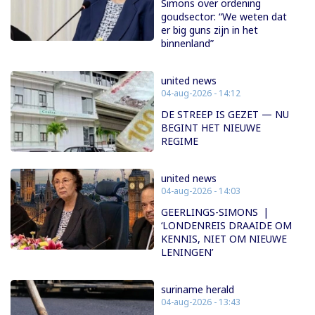
Simons over ordening
goudsector: “We weten dat
er big guns zijn in het
binnenland”
united news
04-aug-2026 - 14:12
DE STREEP IS GEZET — NU
BEGINT HET NIEUWE
REGIME
united news
04-aug-2026 - 14:03
GEERLINGS-SIMONS |
‘LONDENREIS DRAAIDE OM
KENNIS, NIET OM NIEUWE
LENINGEN’
suriname herald
04-aug-2026 - 13:43