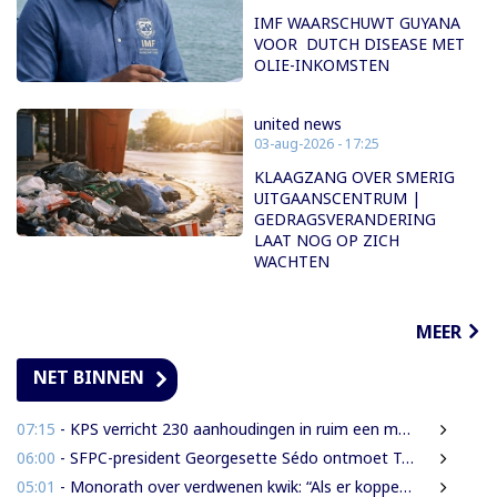
IMF WAARSCHUWT GUYANA
VOOR DUTCH DISEASE MET
OLIE-INKOMSTEN
united news
03-aug-2026 - 17:25
KLAAGZANG OVER SMERIG
UITGAANSCENTRUM |
GEDRAGSVERANDERING
LAAT NOG OP ZICH
WACHTEN
MEER
NET BINNEN
07:15
- KPS verricht 230 aanhoudingen in ruim een maand
06:00
- SFPC-president Georgesette Sédo ontmoet Turkse president Erdoğan
05:01
- Monorath over verdwenen kwik: “Als er koppen moeten rollen, dan moeten die rollen”