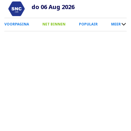
Overslaan
do 06 Aug 2026
en
naar
0
VOORPAGINA
NET BINNEN
POPULAIR
MEER
de
Smartphone
inhoud
Menu
gaan