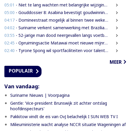
05:01
- Niet te lang wachten met belangrijke wijzigingen van de Grondwet
05:00
- Gouddossier 8: Asabina bevestigt goudwinning op bodem Surinamerivier: Concessie voor riviergrind
04:17
- Domineestraat mogelijk al binnen twee weken weer open
04:02
- Suriname verkent samenwerking met Braziliaanse producent van radarsystemen
03:55
- 52-jarige man dood neergevallen langs voetbalveld
02:45
- Opruimingsactie Matawai moet nieuwe mijnramp voorkomen
02:40
- Tyrone Spong wil sportfaciliteiten voor talentvolle Surinaamse jongeren
MEER
POPULAIR
Van vandaag:
Suriname Nieuws | Voorpagina
Gentle: 'Vice-president Brunswijk zit achter ontslag
hoofdinspecteurs'
Pakkitow vindt de eis van OvJ belachelijk I SUN WEB TV I
Milieuministerie wacht analyse NCCR situatie Wageningen af