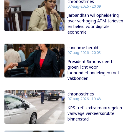
chronostimes
07-aug-2026 - 20:09
Jarbandhan wil opheldering
over verhoging ATM-tarieven
en beleid voor digitale
economie
suriname herald
07-aug-2026 - 20:03
President Simons geeft
groen licht voor
loononderhandelingen met
vakbonden
chronostimes
07-aug-2026 - 19:48
KPS treft extra maatregelen
vanwege verkeersdrukte
binnenstad