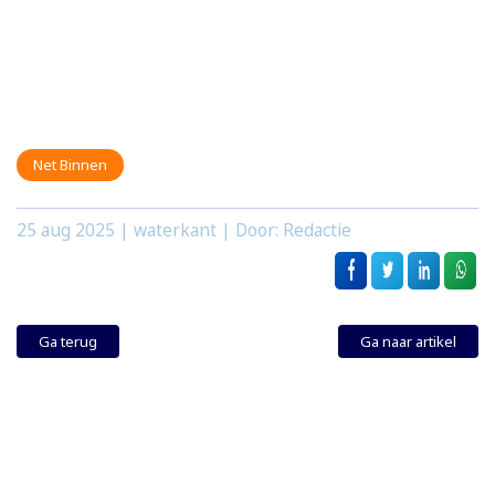
Net Binnen
25 aug 2025
| waterkant | Door: Redactie
Ga terug
Ga naar artikel