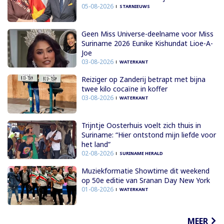
05-08-2026
STARNIEUWS
Geen Miss Universe-deelname voor Miss
Suriname 2026 Eunike Kishundat Lioe-A-
Joe
03-08-2026
WATERKANT
Reiziger op Zanderij betrapt met bijna
twee kilo cocaïne in koffer
03-08-2026
WATERKANT
Trijntje Oosterhuis voelt zich thuis in
Suriname: “Hier ontstond mijn liefde voor
het land”
02-08-2026
SURINAME HERALD
Muziekformatie Showtime dit weekend
op 50e editie van Sranan Day New York
01-08-2026
WATERKANT
MEER