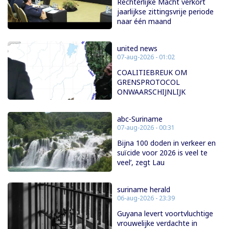
Rechterlijke Macht verkort
jaarlijkse zittingsvrije periode
naar één maand
united news
07-aug-2026 - 01:02
COALITIEBREUK OM
GRENSPROTOCOL
ONWAARSCHIJNLIJK
abc-Suriname
07-aug-2026 - 00:31
Bijna 100 doden in verkeer en
suïcide voor 2026 is veel te
veel’, zegt Lau
suriname herald
06-aug-2026 - 23:39
Guyana levert voortvluchtige
vrouwelijke verdachte in