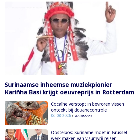
Surinaamse inheemse muziekpionier
Kariñha Basi krijgt oeuvreprijs in Rotterdam
Cocaïne verstopt in bevroren vissen
ontdekt bij douanecontrole
06-08-2026
WATERKANT
Oostelbos: Suriname moet in Brussel
werk maken van visumvrij reizen