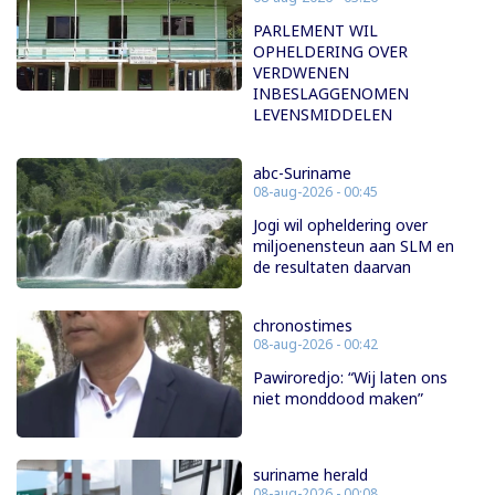
PARLEMENT WIL
OPHELDERING OVER
VERDWENEN
INBESLAGGENOMEN
LEVENSMIDDELEN
abc-Suriname
08-aug-2026 - 00:45
Jogi wil opheldering over
miljoenensteun aan SLM en
de resultaten daarvan
chronostimes
08-aug-2026 - 00:42
Pawiroredjo: “Wij laten ons
niet monddood maken”
suriname herald
08-aug-2026 - 00:08