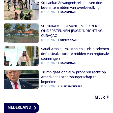
Sri Lanka: Gevangenisrellen eisen drie
levens te midden van overbevolking
07-08-2026
STARNIEUWS
SURINAAMSE GEVANGENISEXPERTS
ONDERSTEUNEN JEUGDINRICHTING
CURAÇAO
07-08-2026
UNITED NEWS
Saudi-Arabië, Pakistan en Turkije tekenen
defensieakkoord te midden van regionale
spanningen
07-08-2026
STARNIEUWS
Trump gaat opnieuw proberen recht op
Amerikaans staatsburgerschap te
beperken
07-08-2026
SURINAME HERALD
MEER
NEDERLAND