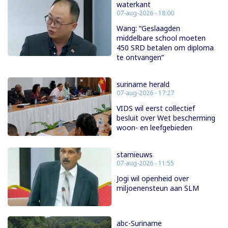
waterkant
07-aug-2026 - 18:00
Wang: “Geslaagden
middelbare school moeten
450 SRD betalen om diploma
te ontvangen”
suriname herald
07-aug-2026 - 17:27
VIDS wil eerst collectief
besluit over Wet bescherming
woon- en leefgebieden
starnieuws
07-aug-2026 - 11:55
Jogi wil openheid over
miljoenensteun aan SLM
abc-Suriname