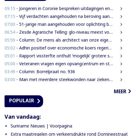
09:15
- Jongeren in Coronie bespreken uitdagingen en toekomst tijdens districtsjeugdcongres
07:15
- Vijf verdachten aangehouden na beroving aan Rijsdijkweg
07:00
- 51-jarige man aangehouden voor oplichting bejaarde vrouw in centrum Paramaribo
06:54
- Zesde Agrarische Telling: glo-niveau meest voorkomend onder landbouwers
05:59
- Column: De mens als architect van onze eigen rampen
05:02
- Adhin positief over economische koers regering, maar wil snellere uitvoering
05:01
- Rapport vissterfte onthult ‘mogelijk’ grotere schade voor mens, dier en milieu
05:00
- Veteranen vragen eigen opvangcentrum en structurele steun: ‘Vandaag militair, morgen veteraan’
03:49
- Column: Borrelpraat no. 936
03:00
- Man met meerdere steekwonden naar ziekenhuis na ruzie bij discotheek
MEER
POPULAIR
Van vandaag:
Suriname Nieuws | Voorpagina
Extra maatregelen om verkeersdrukte rond Domineestraat