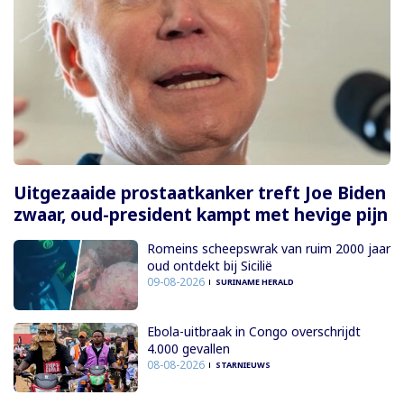
Uitgezaaide prostaatkanker treft Joe Biden
zwaar, oud-president kampt met hevige pijn
Romeins scheepswrak van ruim 2000 jaar
oud ontdekt bij Sicilië
09-08-2026
SURINAME HERALD
Ebola-uitbraak in Congo overschrijdt
4.000 gevallen
08-08-2026
STARNIEUWS