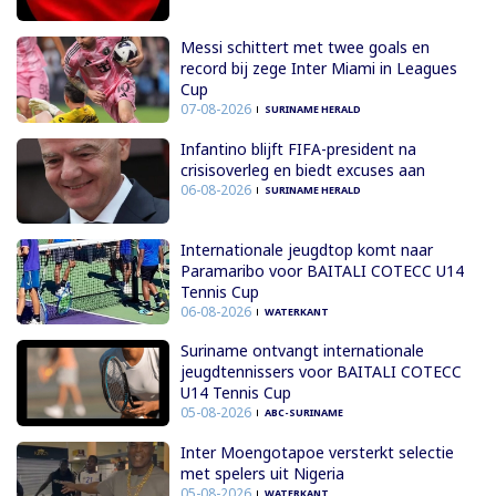
Messi schittert met twee goals en
record bij zege Inter Miami in Leagues
Cup
07-08-2026
SURINAME HERALD
Infantino blijft FIFA-president na
crisisoverleg en biedt excuses aan
06-08-2026
SURINAME HERALD
Internationale jeugdtop komt naar
Paramaribo voor BAITALI COTECC U14
Tennis Cup
06-08-2026
WATERKANT
Suriname ontvangt internationale
jeugdtennissers voor BAITALI COTECC
U14 Tennis Cup
05-08-2026
ABC-SURINAME
Inter Moengotapoe versterkt selectie
met spelers uit Nigeria
05-08-2026
WATERKANT