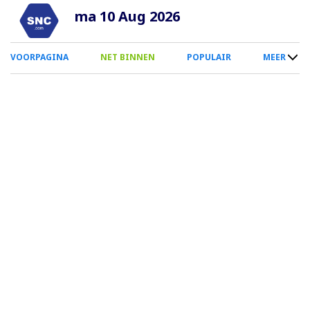
Overslaan
ma 10 Aug 2026
en
naar
0
VOORPAGINA
NET BINNEN
POPULAIR
MEER
de
Smartphone
inhoud
Menu
gaan