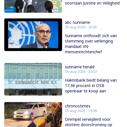
voortaan Justitie en Veiligheid
abc-Suriname
05-aug-2026 - 20:45
Suriname onthoudt zich van
stemming over verlenging
mandaat VN-
mensenrechtenchef
suriname herald
05-aug-2026 - 20:07
Hakrinbank biedt belang van
17,96 procent in DSB
openbaar te koop aan
chronostimes
05-aug-2026 - 19:38
Drempel verwijderd voor
vlottere doorstroming op