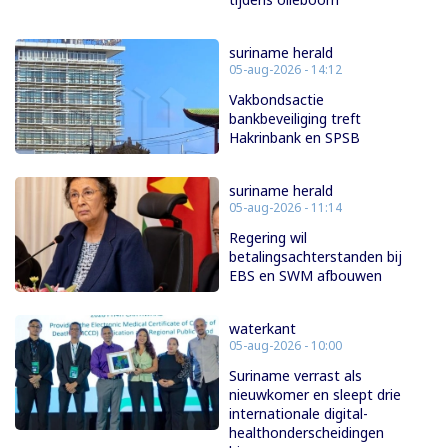
suriname herald
05-aug-2026 - 14:12
Vakbondsactie
bankbeveiliging treft
Hakrinbank en SPSB
suriname herald
05-aug-2026 - 11:14
Regering wil
betalingsachterstanden bij
EBS en SWM afbouwen
waterkant
05-aug-2026 - 10:00
Suriname verrast als
nieuwkomer en sleept drie
internationale digital-
healthonderscheidingen