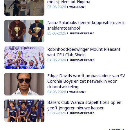
met spelers uit Nigeria
05-08-2026
WATERKANT
Niaaz Salarbaks neemt koppositie over in
sneldamtoernooi
05-08-2026
SURINAME HERALD
Robinhood-bedwinger Mount Pleasant
wint CFU Club Shield
04-08-2026
SURINAME HERALD
Edgar Davids wordt ambassadeur van SV
Coronie Boys en zet netwerk in voor
clubontwikkeling
04-08-2026
WATERKANT
Ballers Club Wanica stapelt titels op en
geeft jongeren nieuwe kansen
03-08-2026
SURINAME HERALD