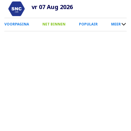
Overslaan
vr 07 Aug 2026
en
naar
0
VOORPAGINA
NET BINNEN
POPULAIR
MEER
de
Smartphone
inhoud
Menu
gaan