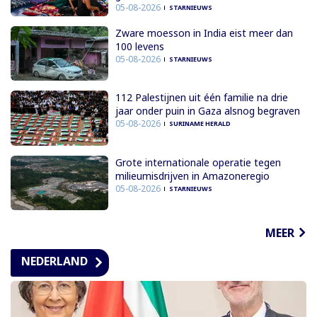
05-08-2026
STARNIEUWS
Zware moesson in India eist meer dan
100 levens
05-08-2026
STARNIEUWS
112 Palestijnen uit één familie na drie
jaar onder puin in Gaza alsnog begraven
05-08-2026
SURINAME HERALD
Grote internationale operatie tegen
milieumisdrijven in Amazoneregio
05-08-2026
STARNIEUWS
MEER
NEDERLAND