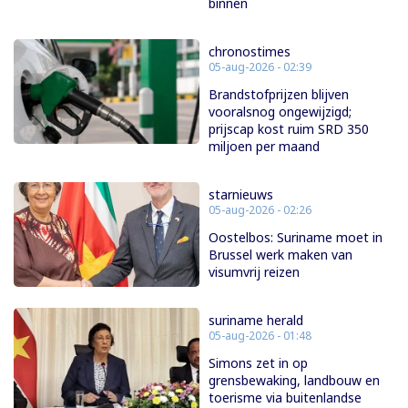
binnen
chronostimes
05-aug-2026 - 02:39
Brandstofprijzen blijven
vooralsnog ongewijzigd;
prijscap kost ruim SRD 350
miljoen per maand
starnieuws
05-aug-2026 - 02:26
Oostelbos: Suriname moet in
Brussel werk maken van
visumvrij reizen
suriname herald
05-aug-2026 - 01:48
Simons zet in op
grensbewaking, landbouw en
toerisme via buitenlandse