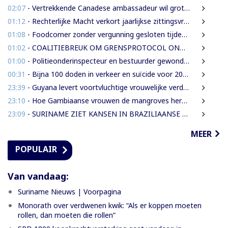
02:07
- Vertrekkende Canadese ambassadeur wil grotere rol voor Canada in Suriname
01:12
- Rechterlijke Macht verkort jaarlijkse zittingsvrije periode naar één maand
01:08
- Foodcorner zonder vergunning gesloten tijdens derde dag integrale controles
01:02
- COALITIEBREUK OM GRENSPROTOCOL ONWAARSCHIJNLIJK
01:00
- Politieonderinspecteur en bestuurder gewond nadat auto over de kop slaat
00:31
- Bijna 100 doden in verkeer en suïcide voor 2026 is veel te veel’, zegt Lau
23:39
- Guyana levert voortvluchtige vrouwelijke verdachte in mensenhandel uit aan Suriname
23:10
- Hoe Gambiaanse vrouwen de mangroves herstellen die Banjul beschermen
23:09
- SURINAME ZIET KANSEN IN BRAZILIAANSE RADARTECHNOLOGIE VOOR GRENSBEWAKING EN VEILIGHEID
MEER
POPULAIR
Van vandaag:
Suriname Nieuws | Voorpagina
Monorath over verdwenen kwik: “Als er koppen moeten
rollen, dan moeten die rollen”