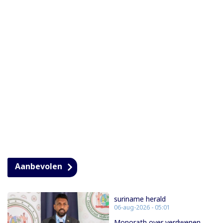
Aanbevolen
suriname herald
06-aug-2026 - 05:01
Monorath over verdwenen