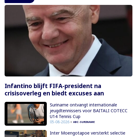
Infantino blijft FIFA-president na
crisisoverleg en biedt excuses aan
Suriname ontvangt internationale
jeugdtennissers voor BAITALI COTECC
U14 Tennis Cup
05-08-2026
ABC-SURINAME
Inter Moengotapoe versterkt selectie