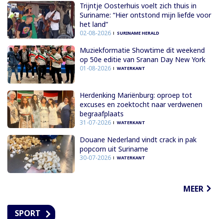
Trijntje Oosterhuis voelt zich thuis in
Suriname: “Hier ontstond mijn liefde voor
het land”
02-08-2026
SURINAME HERALD
Muziekformatie Showtime dit weekend
op 50e editie van Sranan Day New York
01-08-2026
WATERKANT
Herdenking Mariënburg: oproep tot
excuses en zoektocht naar verdwenen
begraafplaats
31-07-2026
WATERKANT
Douane Nederland vindt crack in pak
popcorn uit Suriname
30-07-2026
WATERKANT
MEER
SPORT