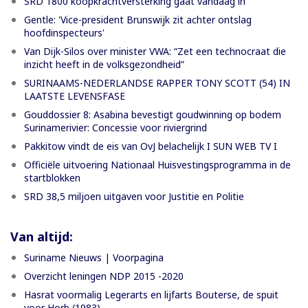
SRD 1800 koopkrachtversterking gaat vandaag in
Gentle: 'Vice-president Brunswijk zit achter ontslag
hoofdinspecteurs'
Van Dijk-Silos over minister VWA: “Zet een technocraat die
inzicht heeft in de volksgezondheid”
SURINAAMS-NEDERLANDSE RAPPER TONY SCOTT (54) IN
LAATSTE LEVENSFASE
Gouddossier 8: Asabina bevestigt goudwinning op bodem
Surinamerivier: Concessie voor riviergrind
Pakkitow vindt de eis van OvJ belachelijk I SUN WEB TV I
Officiële uitvoering Nationaal Huisvestingsprogramma in de
startblokken
SRD 38,5 miljoen uitgaven voor Justitie en Politie
Van altijd:
Suriname Nieuws | Voorpagina
Overzicht leningen NDP 2015 -2020
Hasrat voormalig Legerarts en lijfarts Bouterse, de spuit
voor Horb (1983)