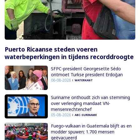
Puerto Ricaanse steden voeren
waterbeperkingen in tijdens recorddroogte
SFPC-president Georgesette Sédo
ontmoet Turkse president Erdoğan
06-08-2026
WATERKANT
Suriname onthoudt zich van stemming
over verlenging mandaat VN-
mensenrechtenchef
05-08-2026
ABC-SURINAME
Fuego-vulkaan in Guatemala blijft as en
modder spuwen; 1.700 mensen
geëvacueerd