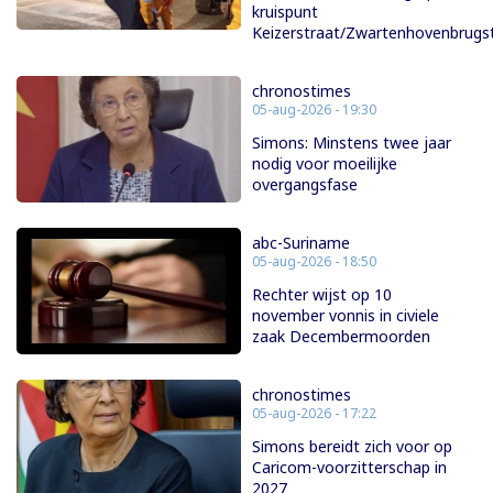
kruispunt
Keizerstraat/Zwartenhovenbrugs
chronostimes
05-aug-2026 - 19:30
Simons: Minstens twee jaar
nodig voor moeilijke
overgangsfase
abc-Suriname
05-aug-2026 - 18:50
Rechter wijst op 10
november vonnis in civiele
zaak Decembermoorden
chronostimes
05-aug-2026 - 17:22
Simons bereidt zich voor op
Caricom-voorzitterschap in
2027