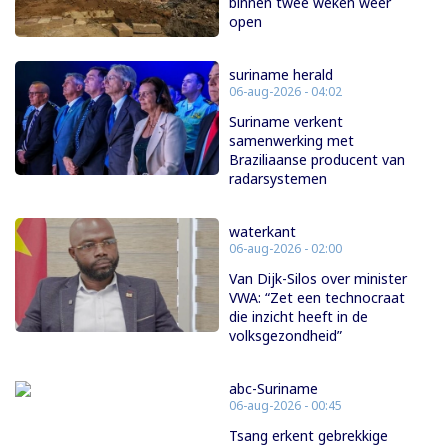
binnen twee weken weer
open
suriname herald
06-aug-2026 - 04:02
Suriname verkent
samenwerking met
Braziliaanse producent van
radarsystemen
waterkant
06-aug-2026 - 02:00
Van Dijk-Silos over minister
VWA: “Zet een technocraat
die inzicht heeft in de
volksgezondheid”
abc-Suriname
06-aug-2026 - 00:45
Tsang erkent gebrekkige