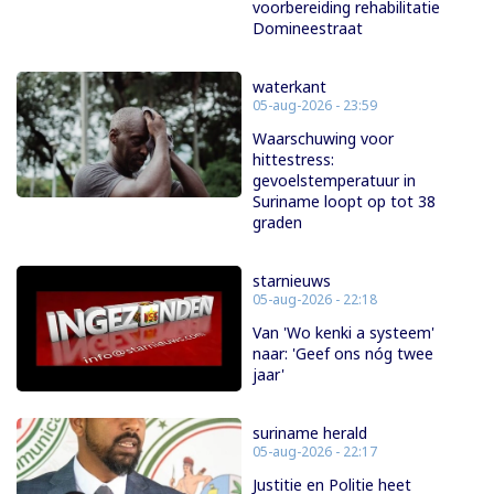
voorbereiding rehabilitatie
Domineestraat
waterkant
05-aug-2026 - 23:59
Waarschuwing voor
hittestress:
gevoelstemperatuur in
Suriname loopt op tot 38
graden
starnieuws
05-aug-2026 - 22:18
Van 'Wo kenki a systeem'
naar: 'Geef ons nóg twee
jaar'
suriname herald
05-aug-2026 - 22:17
Justitie en Politie heet