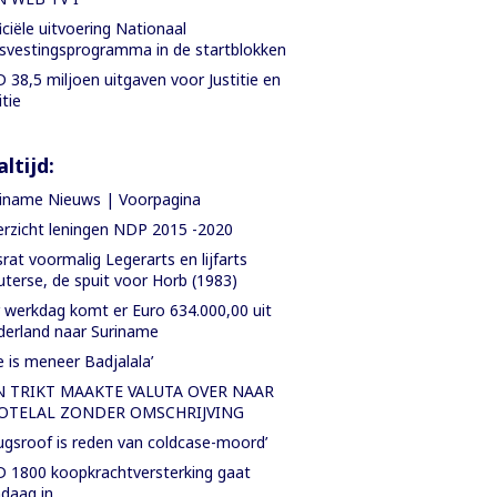
iciële uitvoering Nationaal
svestingsprogramma in de startblokken
 38,5 miljoen uitgaven voor Justitie en
itie
ltijd:
iname Nieuws | Voorpagina
rzicht leningen NDP 2015 -2020
rat voormalig Legerarts en lijfarts
terse, de spuit voor Horb (1983)
 werkdag komt er Euro 634.000,00 uit
erland naar Suriname
e is meneer Badjalala’
N TRIKT MAAKTE VALUTA OVER NAAR
OTELAL ZONDER OMSCHRIJVING
ugsroof is reden van coldcase-moord’
 1800 koopkrachtversterking gaat
daag in