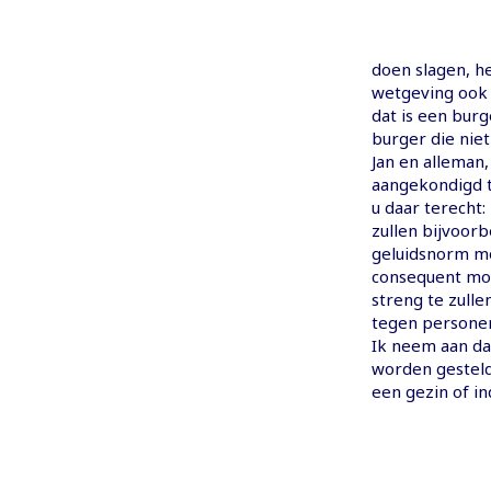
doen slagen, h
wetgeving ook 
dat is een burg
burger die niet
Jan en alleman
aangekondigd t
u daar terecht:
zullen bijvoorb
geluidsnorm mo
consequent moe
streng te zull
tegen personen 
Ik neem aan da
worden gesteld.
een gezin of i