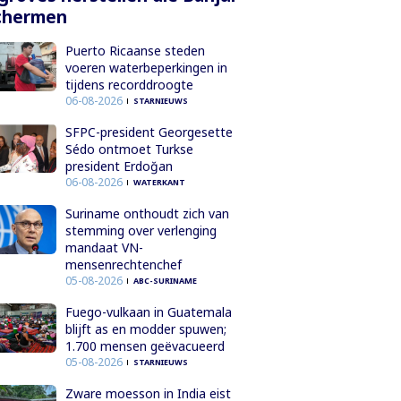
chermen
Puerto Ricaanse steden
voeren waterbeperkingen in
tijdens recorddroogte
06-08-2026
STARNIEUWS
SFPC-president Georgesette
Sédo ontmoet Turkse
president Erdoğan
06-08-2026
WATERKANT
Suriname onthoudt zich van
stemming over verlenging
mandaat VN-
mensenrechtenchef
05-08-2026
ABC-SURINAME
Fuego-vulkaan in Guatemala
blijft as en modder spuwen;
1.700 mensen geëvacueerd
05-08-2026
STARNIEUWS
Zware moesson in India eist