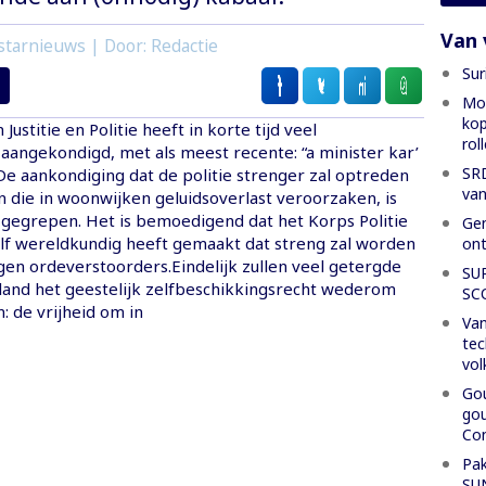
Van 
starnieuws | Door: Redactie
Sur
Mon
kop
Justitie en Politie heeft in korte tijd veel
rol
aangekondigd, met als meest recente: “a minister kar’
SRD
De aankondiging dat de politie strenger zal optreden
van
 die in woonwijken geluidsoverlast veroorzaken, is
t gegrepen. Het is bemoedigend dat het Korps Politie
Gen
lf wereldkundig heeft gemaakt dat streng zal worden
ont
en ordeverstoorders.Eindelijk zullen veel getergde
SU
 land het geestelijk zelfbeschikkingsrecht wederom
SC
: de vrijheid om in
Van
tec
vol
Gou
gou
Con
Pak
SU