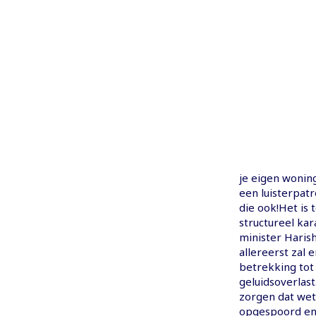
je eigen woning
een luisterpatr
die ook!Het is 
structureel kar
minister Haris
allereerst zal
betrekking tot
geluidsoverlas
zorgen dat wet
opgespoord en v