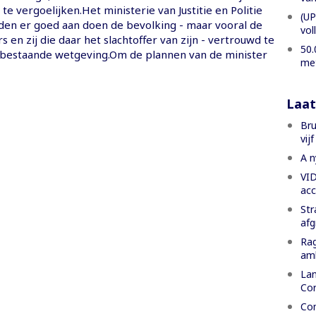
te vergoelijken.Het ministerie van Justitie en Politie
(UP
den er goed aan doen de bevolking - maar vooral de
vol
 en zij die daar het slachtoffer van zijn - vertrouwd te
50.
bestaande wetgeving.Om de plannen van de minister
met
Laat
Bru
vij
A n
VID
acc
Str
af
Rag
amb
Lan
Cor
Com