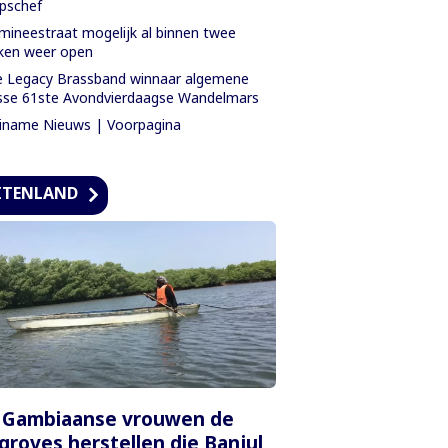
pschef
ineestraat mogelijk al binnen twee
ken weer open
 Legacy Brassband winnaar algemene
sse 61ste Avondvierdaagse Wandelmars
iname Nieuws | Voorpagina
ITENLAND
 Gambiaanse vrouwen de
roves herstellen die Banjul