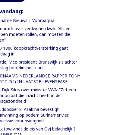
vandaag:
iname Nieuws | Voorpagina
orath over verdwenen kwik: “Als er
pen moeten rollen, dan moeten die
len”
 1800 koopkrachtversterking gaat
daag in
tle: 'Vice-president Brunswijk zit achter
slag hoofdinspecteurs'
RINAAMS-NEDERLANDSE RAPPER TONY
OTT (54) IN LAATSTE LEVENSFASE
 Dijk-Silos over minister VWA: “Zet een
hnocraat die inzicht heeft in de
ksgezondheid”
ddossier 8: Asabina bevestigt
dwinning op bodem Surinamerivier:
cessie voor riviergrind
kitow vindt de eis van OvJ belachelijk I
N WEB TV I