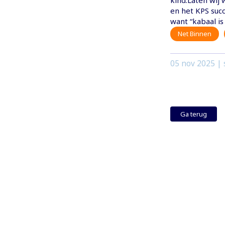
kind.Laten wij
en het KPS succ
want “kabaal i
Net Binnen
05 nov 2025
| 
Ga terug