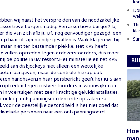
kor
Dom
we
ebben wij naast het verspreiden van de noodzakelijke
The
assertieve burgers nodig. Een assertieve burger? Ja,
kla
er die van zich afbijt. Of, nog eenvoudiger gezegd, een
Sur
 op haar of zijn mondje gevallen is. Vaak klagen wij bij
, maar niet ter bestemder plekke. Het KPS heeft
e zullen optreden tegen ordeverstoorders, dus moet
 bij de politie in uw ressort.Het ministerie en het KPS
BU
eeld aan diskjockeys niet alleen een wettelijke
eten aangeven, maar de controle hierop ook
ten handhaven.In haar persbericht geeft het KPS aan
en optreden tegen rustverstoorders in woonwijken en
in voertuigen met zeer krachtige geluidsinstallaties.
t ook op ontspanningsoorden orde op zaken zal
 Voor de geestelijke gezondheid is het niet goed dat
ndividuele personen naar een ontspanningsoord
Hoe
mang