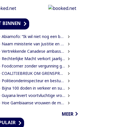
T BINNEN
Abiamofo: “Ik wil niet nog een bodybag sturen naar dat gebied”
Naam ministerie van Justitie en Politie verandert naar Justitie en Veiligheid
Vertrekkende Canadese ambassadeur wil grotere rol voor Canada in Suriname
Rechterlijke Macht verkort jaarlijkse zittingsvrije periode naar één maand
Foodcorner zonder vergunning gesloten tijdens derde dag integrale controles
 COALITIEBREUK OM GRENSPROTOCOL ONWAARSCHIJNLIJK
Politieonderinspecteur en bestuurder gewond nadat auto over de kop slaat
Bijna 100 doden in verkeer en suïcide voor 2026 is veel te veel’, zegt Lau
Guyana levert voortvluchtige vrouwelijke verdachte in mensenhandel uit aan Suriname
Hoe Gambiaanse vrouwen de mangroves herstellen die Banjul beschermen
MEER
PULAIR