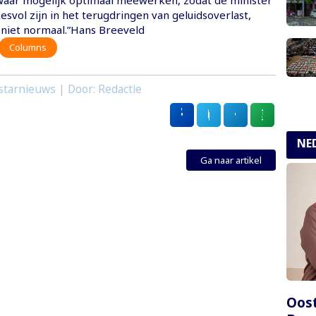
 waar mogelijk optimaal meewerken, zodat de minister
esvol zijn in het terugdringen van geluidsoverlast,
s niet normaal.”Hans Breeveld
Columns
starnieuws | Door: Redactie
NE
Ga naar artikel
Oost