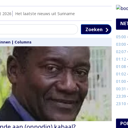
t 2026
Het laatste nieuws uit Suriname
NE
Zoeken
05:00
- 
innen
|
Columns
03:00
- 
02:07
- 
01:12
- 
01:08
- 
01:02
-
01:00
- 
00:31
- 
23:39
- 
23:10
- 
PO
nde aan (onnodig) kabaal?