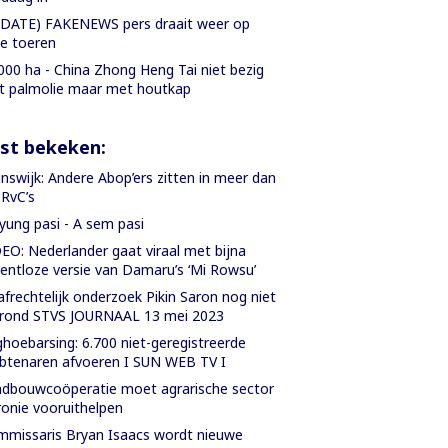
DATE) FAKENEWS pers draait weer op
le toeren
000 ha - China Zhong Heng Tai niet bezig
 palmolie maar met houtkap
st bekeken:
nswijk: Andere Abop’ers zitten in meer dan
f RvC’s
yung pasi - A sem pasi
EO: Nederlander gaat viraal met bijna
entloze versie van Damaru’s ‘Mi Rowsu’
afrechtelijk onderzoek Pikin Saron nog niet
grond STVS JOURNAAL 13 mei 2023
hoebarsing: 6.700 niet-geregistreerde
tenaren afvoeren I SUN WEB TV I
dbouwcoöperatie moet agrarische sector
onie vooruithelpen
missaris Bryan Isaacs wordt nieuwe