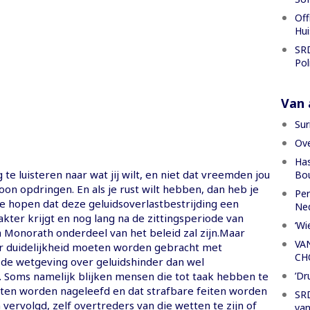
Off
Hui
SRD
Pol
Van a
Sur
Ove
Has
 te luisteren naar wat jij wilt, en niet dat vreemden jou
Bou
oon opdringen. En als je rust wilt hebben, dan heb je
Per
te hopen dat deze geluidsoverlastbestrijding een
Ned
akter krijgt en nog lang na de zittingsperiode van
‘Wi
h Monorath onderdeel van het beleid zal zijn.Maar
VA
 er duidelijkheid moeten worden gebracht met
CH
 de wetgeving over geluidshinder dan wel
’Dr
t. Soms namelijk blijken mensen die tot taak hebben te
ten worden nageleefd en dat strafbare feiten worden
SRD
ervolgd, zelf overtreders van die wetten te zijn of
van