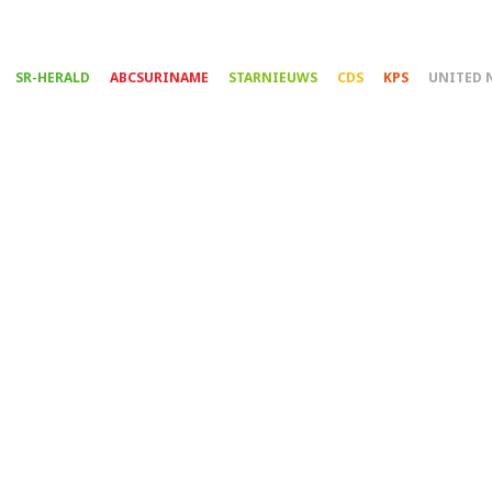
Overslaan
en
naar
SR-HERALD
ABCSURINAME
STARNIEUWS
CDS
KPS
UNITED 
de
inhoud
gaan