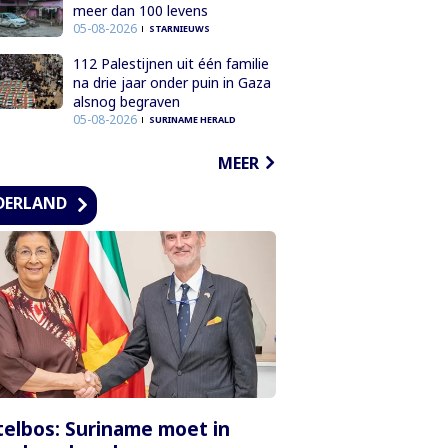
meer dan 100 levens
05-08-2026
STARNIEUWS
112 Palestijnen uit één familie
na drie jaar onder puin in Gaza
alsnog begraven
05-08-2026
SURINAME HERALD
MEER
DERLAND
elbos: Suriname moet in