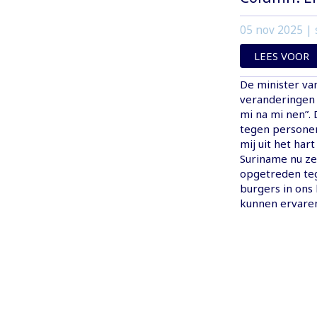
05 nov 2025
| 
LEES VOOR
De minister van 
veranderingen 
mi na mi nen”. 
tegen personen
mij uit het har
Suriname nu ze
opgetreden teg
burgers in ons
kunnen ervaren