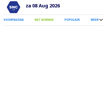
Overslaan
za 08 Aug 2026
en
naar
0
VOORPAGINA
NET BINNEN
POPULAIR
MEER
de
Smartphone
inhoud
Menu
gaan