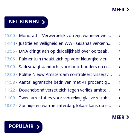
MEER
NET BINNEN
15:00
- Monorath: “Verwerpelijk zou zijn wanneer we de dingen zouden bedekken met de mantel der liefde”
14:44
- Justitie en Veiligheid en WWF Guianas verkennen verdere samenwerking
13:56
- DNA dringt aan op duidelijkheid over oorzaak massale vissterfte
13:06
- Palmentuin maakt zich op voor kleurrijke viering Dag der Inheemsen
13:00
- Sadi vraagt aandacht voor boothouders en overbelasting Wijdenboschbrug
12:00
- Politie Nieuw Amsterdam controleert vissersvaartuigen op de rivier
11:58
- Aantal agrarische bedrijven met 41 procent gegroeid
11:22
- Douanebond verzet zich tegen verlies ambtenarenstatus bij wijziging Wet Belastingdienst
11:00
- Twee arrestaties voor vernieling glasvezelkabels Telesur; maskers en kabelknipper gevonden
10:02
- Zonnige en warme zaterdag, lokaal kans op een bui
MEER
POPULAIR