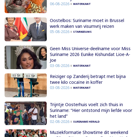
06-08-2026
WATERKANT
Oostelbos: Suriname moet in Brussel
werk maken van visumvrij reizen
05-08-2026
STARNIEUWS
Geen Miss Universe-deelname voor Miss
Suriname 2026 Eunike Kishundat Lioe-A-
Joe
03-08-2026
WATERKANT
Reiziger op Zanderij betrapt met bijna
twee kilo cocaïne in koffer
03-08-2026
WATERKANT
Trijntje Oosterhuis voelt zich thuis in
Suriname: “Hier ontstond mijn liefde voor
het land”
02-08-2026
SURINAME HERALD
Muziekformatie Showtime dit weekend