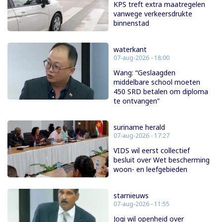
KPS treft extra maatregelen
vanwege verkeersdrukte
binnenstad
waterkant
07-aug-2026 - 18:00
Wang: “Geslaagden
middelbare school moeten
450 SRD betalen om diploma
te ontvangen”
suriname herald
07-aug-2026 - 17:27
VIDS wil eerst collectief
besluit over Wet bescherming
woon- en leefgebieden
starnieuws
07-aug-2026 - 11:55
Jogi wil openheid over