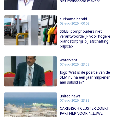
niet monddood maken”
suriname herald
08-aug-2026 - 00:08
SSEB: pomphouders niet
verantwoordelijk voor hogere
brandstofprijs bij afschaffing
prijscap
waterkant
07-aug-2026 - 23:59
Jogi: “Wat is de positie van de
SLM nu na een jaar miljoenen
aan subsidie?”
united news
07-aug-2026 - 23:38
CARIBISCH CLUSTER ZOEKT
PARTNER VOOR NIEUWE