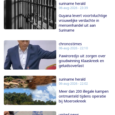
suriname herald
06-aug-2026 - 23:39
Guyana levert voortvluchtige
vrouwelijke verdachte in
mensenhandel uit aan
Suriname
chronostimes
06-aug-2026 - 22:10
Pawiroredjo uit zorgen over
goudwinning Klaaskreek en
geluidsoverlast
suriname herald
06-aug-2026 - 22:02
Meer dan 200 illegale kampen
ontmanteld tijdens operatie
bij Moeroekreek
united news