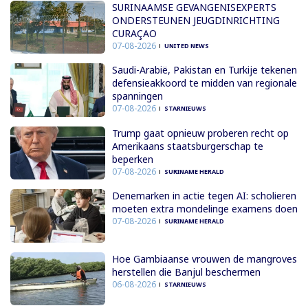
SURINAAMSE GEVANGENISEXPERTS
ONDERSTEUNEN JEUGDINRICHTING
CURAÇAO
07-08-2026
UNITED NEWS
Saudi-Arabië, Pakistan en Turkije tekenen
defensieakkoord te midden van regionale
spanningen
07-08-2026
STARNIEUWS
Trump gaat opnieuw proberen recht op
Amerikaans staatsburgerschap te
beperken
07-08-2026
SURINAME HERALD
Denemarken in actie tegen AI: scholieren
moeten extra mondelinge examens doen
07-08-2026
SURINAME HERALD
Hoe Gambiaanse vrouwen de mangroves
herstellen die Banjul beschermen
06-08-2026
STARNIEUWS