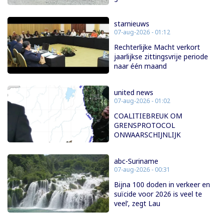
starnieuws
07-aug-2026 - 01:12
Rechterlijke Macht verkort
jaarlijkse zittingsvrije periode
naar één maand
united news
07-aug-2026 - 01:02
COALITIEBREUK OM
GRENSPROTOCOL
ONWAARSCHIJNLIJK
abc-Suriname
07-aug-2026 - 00:31
Bijna 100 doden in verkeer en
suïcide voor 2026 is veel te
veel’, zegt Lau