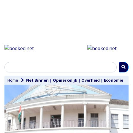
Home
Net Binnen
|
Opmerkelijk
|
Overheid
|
Economie