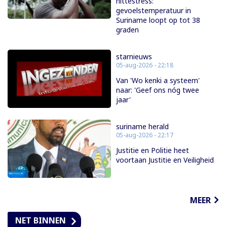
hittestress:
gevoelstemperatuur in
Suriname loopt op tot 38
graden
starnieuws
05-aug-2026 - 22:18
Van 'Wo kenki a systeem'
naar: 'Geef ons nóg twee
jaar'
suriname herald
05-aug-2026 - 22:17
Justitie en Politie heet
voortaan Justitie en Veiligheid
MEER
NET BINNEN