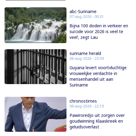
abc-Suriname
07-aug-2026 - 00:31
Bijna 100 doden in verkeer en
suïcide voor 2026 is veel te
veel’, zegt Lau
suriname herald
06-aug-2026 - 23:39
Guyana levert voortvluchtige
vrouwelijke verdachte in
mensenhandel uit aan
Suriname
chronostimes
06-aug-2026 - 22:10
Pawiroredjo uit zorgen over
goudwinning Klaaskreek en
geluidsoverlast