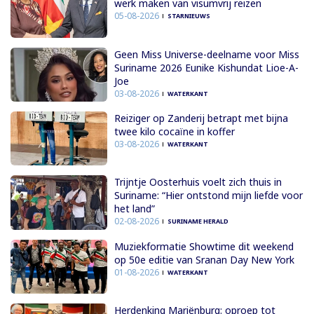
werk maken van visumvrij reizen
05-08-2026
STARNIEUWS
Geen Miss Universe-deelname voor Miss
Suriname 2026 Eunike Kishundat Lioe-A-
Joe
03-08-2026
WATERKANT
Reiziger op Zanderij betrapt met bijna
twee kilo cocaïne in koffer
03-08-2026
WATERKANT
Trijntje Oosterhuis voelt zich thuis in
Suriname: “Hier ontstond mijn liefde voor
het land”
02-08-2026
SURINAME HERALD
Muziekformatie Showtime dit weekend
op 50e editie van Sranan Day New York
01-08-2026
WATERKANT
Herdenking Mariënburg: oproep tot