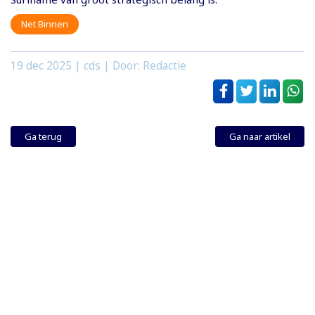
Net Binnen
19 dec 2025
| cds | Door: Redactie
Ga terug
Ga naar artikel