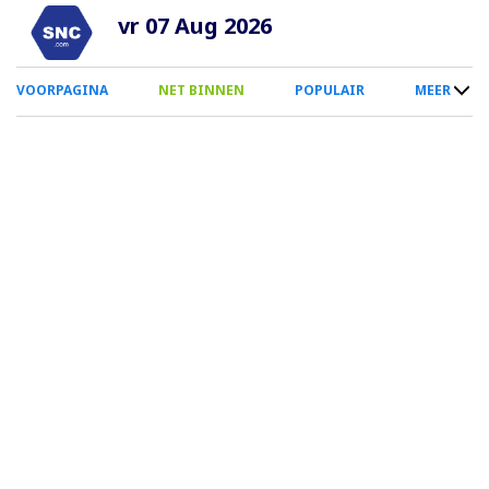
Overslaan
vr 07 Aug 2026
en
naar
0
VOORPAGINA
NET BINNEN
POPULAIR
MEER
de
Smartphone
inhoud
Menu
gaan