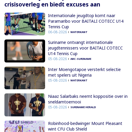
crisisoverleg en biedt excuses aan
Internationale jeugdtop komt naar
Paramaribo voor BAITALI COTECC U14
Tennis Cup
06-08-2026
WATERKANT
Suriname ontvangt internationale
jeugdtennissers voor BAITALI COTECC
U14 Tennis Cup
05-08-2026
ABC-SURINAME
Inter Moengotapoe versterkt selectie
met spelers uit Nigeria
05-08-2026
WATERKANT
Niaaz Salarbaks neemt koppositie over in
sneldamtoernooi
05-08-2026
SURINAME HERALD
Robinhood-bedwinger Mount Pleasant
wint CFU Club Shield