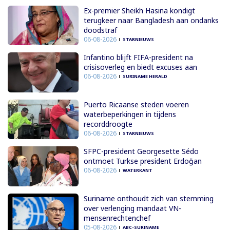
Ex-premier Sheikh Hasina kondigt
terugkeer naar Bangladesh aan ondanks
doodstraf
06-08-2026
STARNIEUWS
Infantino blijft FIFA-president na
crisisoverleg en biedt excuses aan
06-08-2026
SURINAME HERALD
Puerto Ricaanse steden voeren
waterbeperkingen in tijdens
recorddroogte
06-08-2026
STARNIEUWS
SFPC-president Georgesette Sédo
ontmoet Turkse president Erdoğan
06-08-2026
WATERKANT
Suriname onthoudt zich van stemming
over verlenging mandaat VN-
mensenrechtenchef
05-08-2026
ABC-SURINAME