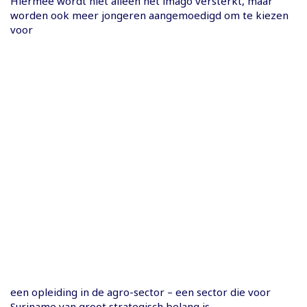
Hiermee wordt niet alleen het imago versterkt, maar
worden ook meer jongeren aangemoedigd om te kiezen
voor
een opleiding in de agro-sector – een sector die voor
Suriname van groot strategisch belang is.