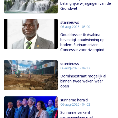
belangrijke wijzigingen van de
Grondwet
starnieuws
06-aug-2026 - 05:00
Gouddossier 8: Asabina
bevestigt goudwinning op
bodem Surinamerivier:
Concessie voor riviergrind
starnieuws
06-aug-2026 - 04:17
Domineestraat mogelijk al
binnen twee weken weer
open
suriname herald
06-aug-2026 - 04:02
Suriname verkent
samenwerking met