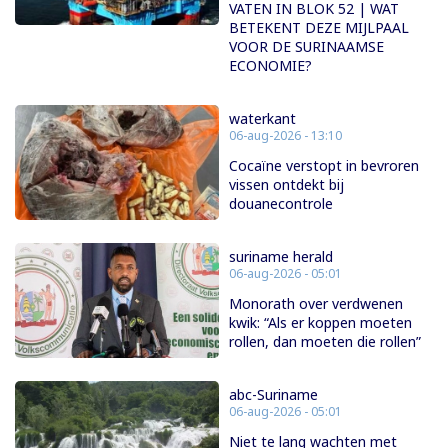
VATEN IN BLOK 52 | WAT
BETEKENT DEZE MIJLPAAL
VOOR DE SURINAAMSE
ECONOMIE?
waterkant
06-aug-2026 - 13:10
Cocaïne verstopt in bevroren
vissen ontdekt bij
douanecontrole
suriname herald
06-aug-2026 - 05:01
Monorath over verdwenen
kwik: “Als er koppen moeten
rollen, dan moeten die rollen”
abc-Suriname
06-aug-2026 - 05:01
Niet te lang wachten met