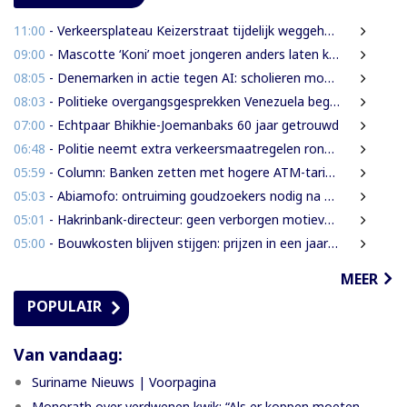
11:00
- Verkeersplateau Keizerstraat tijdelijk weggehaald vanwege chaos rond Domineestraat
09:00
- Mascotte ‘Koni’ moet jongeren anders laten kijken naar Surinaamse houtsector
08:05
- Denemarken in actie tegen AI: scholieren moeten extra mondelinge examens doen
08:03
- Politieke overgangsgesprekken Venezuela beginnen zonder Machado
07:00
- Echtpaar Bhikhie-Joemanbaks 60 jaar getrouwd
06:48
- Politie neemt extra verkeersmaatregelen rond afgesloten Domineestraat
05:59
- Column: Banken zetten met hogere ATM-tarieven digitale economie op achterstand
05:03
- Abiamofo: ontruiming goudzoekers nodig na dodelijke risico’s in Moeroekreek en 21 Bergi
05:01
- Hakrinbank-directeur: geen verborgen motieven bij verkoop DSB-belang
05:00
- Bouwkosten blijven stijgen: prijzen in een jaar tijd gemiddeld 7,3% hoger
MEER
POPULAIR
Van vandaag:
Suriname Nieuws | Voorpagina
Monorath over verdwenen kwik: “Als er koppen moeten