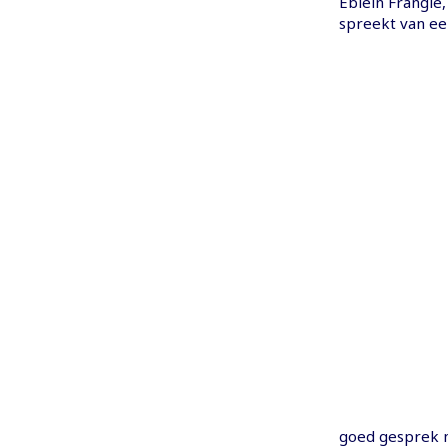
Eblein Frangie
spreekt van ee
goed gesprek m