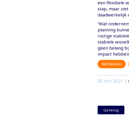
een flexibele 
stap, maar zie
daadwerkelijk 
“Wat onderneme
planning kunne
rustige stabiel
stabiele wissel
geen belang bij
impact hebben o
Net Binnen
06 mrt 2021
|
Ga terug