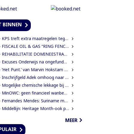
T BINNEN
 KPS treft extra maatregelen tegen verkeersdrukte binnenstad
FISCALE OIL & GAS “RING FENCE” OR “NO RING FENCE”? THAT IS THE QUESTION!
REHABILITATIE DOMINEESTRAAT GEHALVEERD TOT TWEE WEKEN NA ERNSTIGE VERKEERSCHAOS
Excuses Onderwijs na ongefundeerde beschuldigingen directeur IMEAO 2
‘Het Punt.’ van Marvin Hokstam Baapoure is een thriller die je niet meer loslaat
Inschrijfgeld Adek omhoog naar SRD 5.000; betalingsregeling van drie naar twee termijnen
Mogelijke chemische lekkage bij Grassalco onderzocht als oorzaak vissterfte
MinOWC: geen financieel wanbeheer door IMEAO-2-directeur, wel procedurele fouten
Fernandes Mendes: Suriname moet kiezen voor presidentieel of parlementair stelsel
Middellijn: Heritage Month-ook pijnlijke verhalen verdienen een plaats
MEER
PULAIR