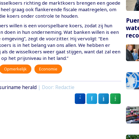
wisselkoers richting de marktkoers brengen een goede
t heel graag ook flankerende fiscale maatregelen, om
die koers onder controle te houden.
Puer
rs willen is een voorspelbare koers, zodat zij hun
wate
n doen in hun onderneming. Wat banken willen is een
rec
e omgeving”, zegt de voorzitter. Hij vervolgt: “Een
koers is in het belang van ons allen. We hebben er
 als de wisselkoers weer gaat stijgen, want dat zal een
p het prijsniveau in het land.”
Opmerkelijk
Economie
suriname herald
| Door: Redactie