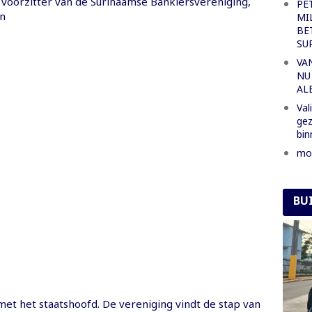
, voorzitter van de Surinaamse Bankiersvereniging,
PE
n
MI
BE
SU
VA
NU
AL
Val
gez
bin
mor
BU
et het staatshoofd. De vereniging vindt de stap van