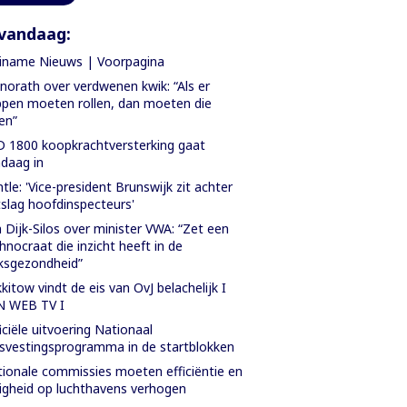
vandaag:
iname Nieuws | Voorpagina
orath over verdwenen kwik: “Als er
pen moeten rollen, dan moeten die
len”
 1800 koopkrachtversterking gaat
daag in
tle: 'Vice-president Brunswijk zit achter
slag hoofdinspecteurs'
 Dijk-Silos over minister VWA: “Zet een
hnocraat die inzicht heeft in de
ksgezondheid”
kitow vindt de eis van OvJ belachelijk I
N WEB TV I
iciële uitvoering Nationaal
svestingsprogramma in de startblokken
ionale commissies moeten efficiëntie en
ligheid op luchthavens verhogen