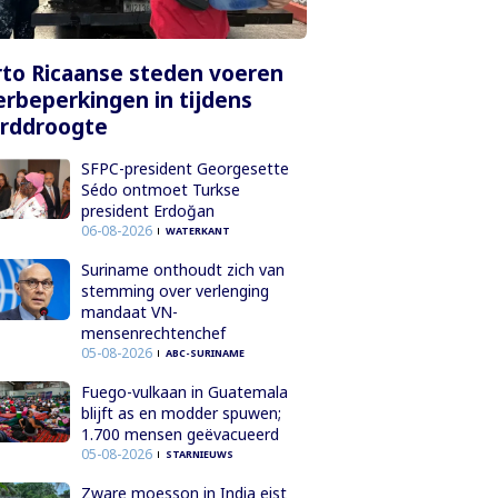
to Ricaanse steden voeren
rbeperkingen in tijdens
orddroogte
SFPC-president Georgesette
Sédo ontmoet Turkse
president Erdoğan
06-08-2026
WATERKANT
Suriname onthoudt zich van
stemming over verlenging
mandaat VN-
mensenrechtenchef
05-08-2026
ABC-SURINAME
Fuego-vulkaan in Guatemala
blijft as en modder spuwen;
1.700 mensen geëvacueerd
05-08-2026
STARNIEUWS
Zware moesson in India eist