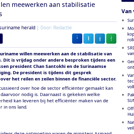
len meewerken aan stabilisatie
Van 
s
Sur
suriname herald
| Door: Redactie
Mon
kop
rol
SRD
van
uriname willen meewerken aan de stabilisatie van
. Dit is vrijdag onder andere besproken tijdens een
Gen
sen president Chan Santokhi en de Surinaamse
ont
ging. De president is tijdens dit gesprek
Van
ver het reilen en zeilen binnen de financiële sector.
tec
vol
cussieerd over hoe de sector efficiënter gemaakt kan
daarvoor nodig is. Daarnaast is gekeken welke
Pak
SU
rheid kan leveren bij het efficiënter maken van de
r in ons land.
Off
Hui
Nat
vei
ijdens deze ontmoeting waren de ministers Armand