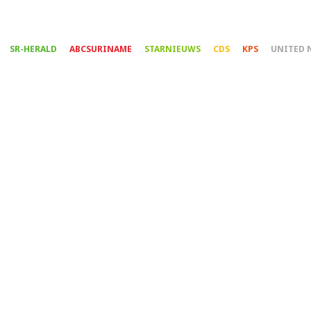
Overslaan
en
naar
SR-HERALD
ABCSURINAME
STARNIEUWS
CDS
KPS
UNITED 
de
inhoud
gaan