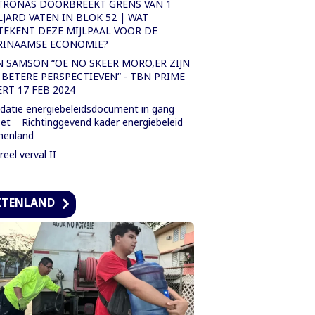
TRONAS DOORBREEKT GRENS VAN 1
LJARD VATEN IN BLOK 52 | WAT
TEKENT DEZE MIJLPAAL VOOR DE
RINAAMSE ECONOMIE?
N SAMSON “OE NO SKEER MORO,ER ZIJN
 BETERE PERSPECTIEVEN” - TBN PRIME
ERT 17 FEB 2024
idatie energiebeleidsdocument in gang
et Richtinggevend kader energiebeleid
nenland
eel verval II
ITENLAND