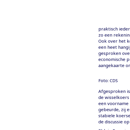
praktisch iede
zo een rekenin
Ook over het k
een heet hangi
gesproken over
economische pr
aangekaarte o
Foto: CDS
Afgesproken is
de wisselkoers
een voorname r
gebeurde, zij 
stabiele koers
de discussie op