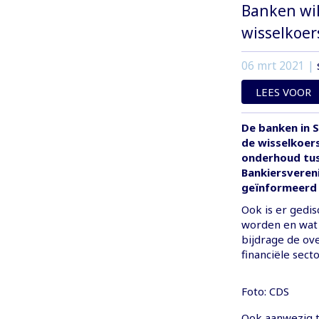
Banken wil
wisselkoer
06 mrt 2021
|
LEES VOOR
De banken in S
de wisselkoers
onderhoud tus
Bankiersvereni
geïnformeerd o
Ook is er gedis
worden en wat 
bijdrage de ove
financiële secto
Foto: CDS
Ook aanwezig t