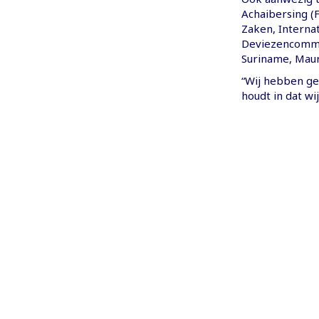
Achaibersing (F
Zaken, Interna
Deviezencommis
Suriname, Maur
“Wij hebben ges
houdt in dat wi