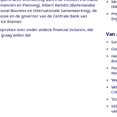
Min
inanciën en Planning), Albert Ramdin (Buitenlandse
IME
tional Business en Internationale Samenwerking), de
Pre
sie en de governor van de Centrale Bank van
Eng
ice Roemer.
proken over onder andere financial inclusion, dat
Van a
j graag willen dat
Sur
Ove
Has
Bou
Per
Ned
‘Wi
VA
CH
’Dr
SRD
van