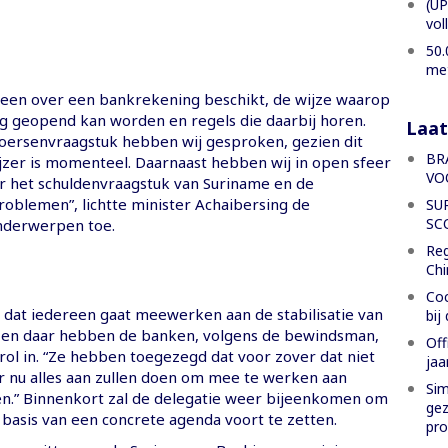
(UP
vol
50.
met
reen over een bankrekening beschikt, de wijze waarop
g geopend kan worden en regels die daarbij horen.
Laat
oersenvraagstuk hebben wij gesproken, gezien dit
BR
jzer is momenteel. Daarnaast hebben wij in open sfeer
VO
 het schuldenvraagstuk van Suriname en de
oblemen”, lichtte minister Achaibersing de
SU
SC
nderwerpen toe.
Reg
Chi
Coc
 dat iedereen gaat meewerken aan de stabilisatie van
bij
 en daar hebben de banken, volgens de bewindsman,
Off
ol in. “Ze hebben toegezegd dat voor zover dat niet
jaa
er nu alles aan zullen doen om mee te werken aan
Sim
en.” Binnenkort zal de delegatie weer bijeenkomen om
gez
 basis van een concrete agenda voort te zetten.
pro