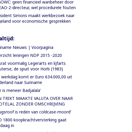
OWC: geen financieel wanbeheer door
AO-2-directeur, wel procedurele fouten
sident Simons maakt werkbezoek naar
eland voor economische gesprekken
ltijd:
iname Nieuws | Voorpagina
rzicht leningen NDP 2015 -2020
rat voormalig Legerarts en lijfarts
terse, de spuit voor Horb (1983)
 werkdag komt er Euro 634.000,00 uit
erland naar Suriname
e is meneer Badjalala’
N TRIKT MAAKTE VALUTA OVER NAAR
OTELAL ZONDER OMSCHRIJVING
ugsroof is reden van coldcase-moord’
 1800 koopkrachtversterking gaat
daag in