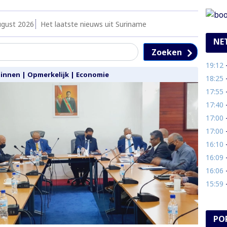
ugust 2026
Het laatste nieuws uit Suriname
NE
Zoeken
19:12
-
Binnen
|
Opmerkelijk
|
Economie
18:25
- 
17:55
- 
17:40
- 
17:00
- 
17:00
- 
16:10
- 
16:09
- 
16:06
- 
15:59
- 
PO