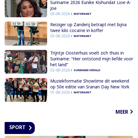
Suriname 2026 Eunike Kishundat Lioe-A-
Joe
03-08-2026
WATERKANT
Reiziger op Zanderij betrapt met bijna
twee kilo cocaïne in koffer
03-08-2026
WATERKANT
Trijntje Oosterhuis voelt zich thuis in
Suriname: “Hier ontstond mijn liefde voor
het land”
02-08-2026
SURINAME HERALD
Muziekformatie Showtime dit weekend
op 50e editie van Sranan Day New York
01-08-2026
WATERKANT
MEER
SPORT