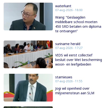
waterkant
07-aug-2026 - 18:00
Wang: “Geslaagden
middelbare school moeten
450 SRD betalen om diploma
te ontvangen”
suriname herald
07-aug-2026 - 17:27
VIDS wil eerst collectief
besluit over Wet bescherming
woon- en leefgebieden
starnieuws
07-aug-2026 - 11:55
Jogi wil openheid over
miljoenensteun aan SLM