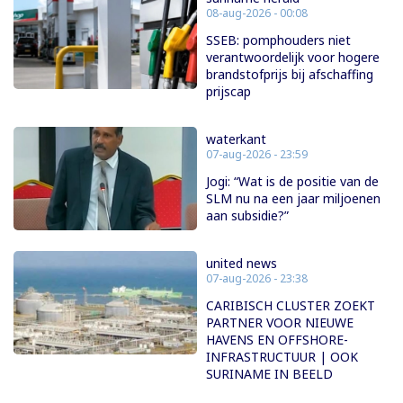
08-aug-2026 - 00:08
SSEB: pomphouders niet
verantwoordelijk voor hogere
brandstofprijs bij afschaffing
prijscap
waterkant
07-aug-2026 - 23:59
Jogi: “Wat is de positie van de
SLM nu na een jaar miljoenen
aan subsidie?”
united news
07-aug-2026 - 23:38
CARIBISCH CLUSTER ZOEKT
PARTNER VOOR NIEUWE
HAVENS EN OFFSHORE-
INFRASTRUCTUUR | OOK
SURINAME IN BEELD