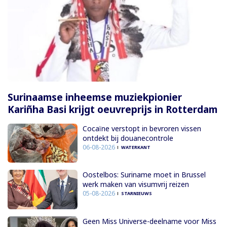
Surinaamse inheemse muziekpionier
Kariñha Basi krijgt oeuvreprijs in Rotterdam
Cocaïne verstopt in bevroren vissen
ontdekt bij douanecontrole
06-08-2026
WATERKANT
Oostelbos: Suriname moet in Brussel
werk maken van visumvrij reizen
05-08-2026
STARNIEUWS
Geen Miss Universe-deelname voor Miss