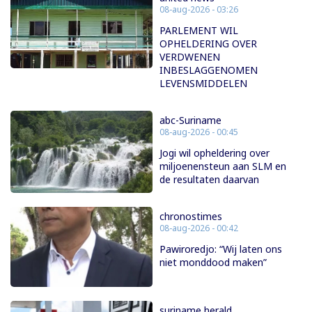
08-aug-2026 - 03:26
PARLEMENT WIL
OPHELDERING OVER
VERDWENEN
INBESLAGGENOMEN
LEVENSMIDDELEN
abc-Suriname
08-aug-2026 - 00:45
Jogi wil opheldering over
miljoenensteun aan SLM en
de resultaten daarvan
chronostimes
08-aug-2026 - 00:42
Pawiroredjo: “Wij laten ons
niet monddood maken”
suriname herald