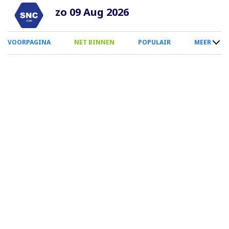
Overslaan
zo 09 Aug 2026
en
naar
0
VOORPAGINA
NET BINNEN
POPULAIR
MEER
de
Smartphone
inhoud
Menu
gaan