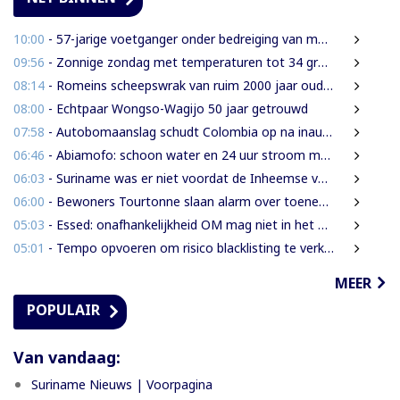
10:00
- 57-jarige voetganger onder bedreiging van mes beroofd van mobiele telefoon
09:56
- Zonnige zondag met temperaturen tot 34 graden
08:14
- Romeins scheepswrak van ruim 2000 jaar oud ontdekt bij Sicilië
08:00
- Echtpaar Wongso-Wagijo 50 jaar getrouwd
07:58
- Autobomaanslag schudt Colombia op na inauguratie van hardline president
06:46
- Abiamofo: schoon water en 24 uur stroom moeten ook afgelegen dorpen bereiken
06:03
- Suriname was er niet voordat de Inheemse volken er waren
06:00
- Bewoners Tourtonne slaan alarm over toenemende prostitutie, drugshandel en overlast door vreemdelingen
05:03
- Essed: onafhankelijkheid OM mag niet in het gedrang komen
05:01
- Tempo opvoeren om risico blacklisting te verkleinen
MEER
POPULAIR
Van vandaag:
Suriname Nieuws | Voorpagina