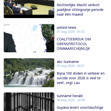
Rechterlijke Macht verkort
jaarlijkse zittingsvrije periode
naar één maand
united news
07-aug-2026 - 01:02
COALITIEBREUK OM
GRENSPROTOCOL
ONWAARSCHIJNLIJK
abc-Suriname
07-aug-2026 - 00:31
Bijna 100 doden in verkeer en
suïcide voor 2026 is veel te
veel’, zegt Lau
suriname herald
06-aug-2026 - 23:39
Guyana levert voortvluchtige