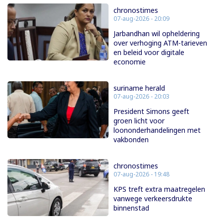
chronostimes
07-aug-2026 - 20:09
Jarbandhan wil opheldering
over verhoging ATM-tarieven
en beleid voor digitale
economie
suriname herald
07-aug-2026 - 20:03
President Simons geeft
groen licht voor
loononderhandelingen met
vakbonden
chronostimes
07-aug-2026 - 19:48
KPS treft extra maatregelen
vanwege verkeersdrukte
binnenstad