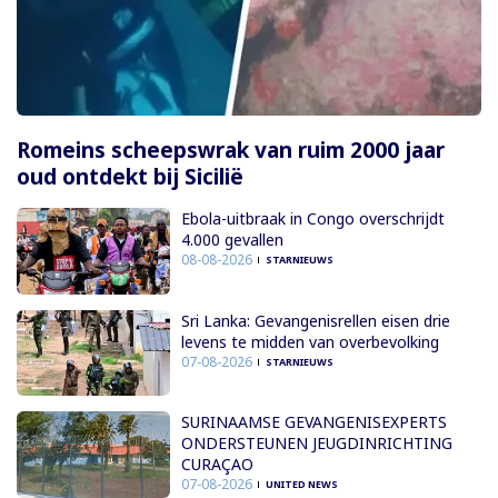
Romeins scheepswrak van ruim 2000 jaar
oud ontdekt bij Sicilië
Ebola-uitbraak in Congo overschrijdt
4.000 gevallen
08-08-2026
STARNIEUWS
Sri Lanka: Gevangenisrellen eisen drie
levens te midden van overbevolking
07-08-2026
STARNIEUWS
SURINAAMSE GEVANGENISEXPERTS
ONDERSTEUNEN JEUGDINRICHTING
CURAÇAO
07-08-2026
UNITED NEWS