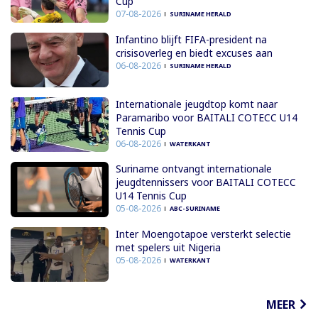
Cup
07-08-2026
SURINAME HERALD
Infantino blijft FIFA-president na
crisisoverleg en biedt excuses aan
06-08-2026
SURINAME HERALD
Internationale jeugdtop komt naar
Paramaribo voor BAITALI COTECC U14
Tennis Cup
06-08-2026
WATERKANT
Suriname ontvangt internationale
jeugdtennissers voor BAITALI COTECC
U14 Tennis Cup
05-08-2026
ABC-SURINAME
Inter Moengotapoe versterkt selectie
met spelers uit Nigeria
05-08-2026
WATERKANT
MEER