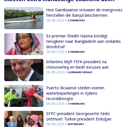
Hoe Gambiaanse vrouwen de mangroves
herstellen die Banjul beschermen
06-08-2026
STARNIEUWS
Ex-premier Sheikh Hasina kondigt
terugkeer naar Bangladesh aan ondanks
doodstraf
06-08-2026
STARNIEUWS
Infantino blijft FIFA-president na
crisisoverleg en biedt excuses aan
06-08-2026
SURINAME HERALD
Puerto Ricaanse steden voeren
waterbeperkingen in tijdens
recorddroogte
06-08-2026
STARNIEUWS
SFPC-president Georgesette Sédo
ontmoet Turkse president Erdoğan
06-08-2026
WATERKANT