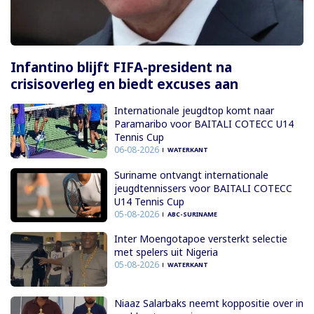
Infantino blijft FIFA-president na
crisisoverleg en biedt excuses aan
Internationale jeugdtop komt naar
Paramaribo voor BAITALI COTECC U14
Tennis Cup
06-08-2026
WATERKANT
Suriname ontvangt internationale
jeugdtennissers voor BAITALI COTECC
U14 Tennis Cup
05-08-2026
ABC-SURINAME
Inter Moengotapoe versterkt selectie
met spelers uit Nigeria
05-08-2026
WATERKANT
Niaaz Salarbaks neemt koppositie over in