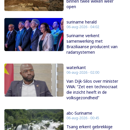
binnen twee weken weer
open
suriname herald
06-aug-2026 - 04:02
Suriname verkent
samenwerking met
Braziliaanse producent van
radarsystemen
waterkant
06-aug-2026 - 02:00
Van Dijk-Silos over minister
VWA: “Zet een technocraat
die inzicht heeft in de
volksgezondheid”
abc-Suriname
06-aug-2026 - 00:45
Tsang erkent gebrekkige