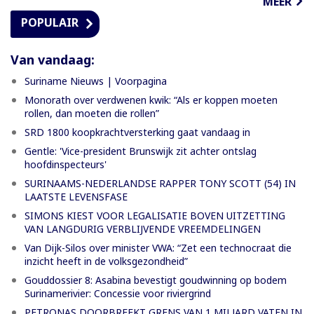
MEER
POPULAIR
Van vandaag:
Suriname Nieuws | Voorpagina
Monorath over verdwenen kwik: “Als er koppen moeten
rollen, dan moeten die rollen”
SRD 1800 koopkrachtversterking gaat vandaag in
Gentle: 'Vice-president Brunswijk zit achter ontslag
hoofdinspecteurs'
SURINAAMS-NEDERLANDSE RAPPER TONY SCOTT (54) IN
LAATSTE LEVENSFASE
SIMONS KIEST VOOR LEGALISATIE BOVEN UITZETTING
VAN LANGDURIG VERBLIJVENDE VREEMDELINGEN
Van Dijk-Silos over minister VWA: “Zet een technocraat die
inzicht heeft in de volksgezondheid”
Gouddossier 8: Asabina bevestigt goudwinning op bodem
Surinamerivier: Concessie voor riviergrind
PETRONAS DOORBREEKT GRENS VAN 1 MILJARD VATEN IN