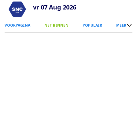
Overslaan
vr 07 Aug 2026
en
naar
0
VOORPAGINA
NET BINNEN
POPULAIR
MEER
de
Smartphone
inhoud
Menu
gaan