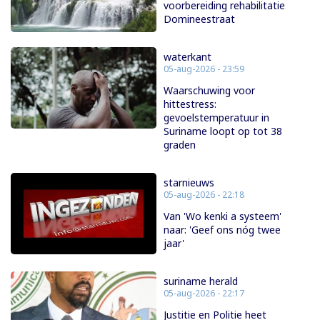
voorbereiding rehabilitatie
Domineestraat
waterkant
05-aug-2026 - 23:59
Waarschuwing voor
hittestress:
gevoelstemperatuur in
Suriname loopt op tot 38
graden
starnieuws
05-aug-2026 - 22:18
Van 'Wo kenki a systeem'
naar: 'Geef ons nóg twee
jaar'
suriname herald
05-aug-2026 - 22:17
Justitie en Politie heet