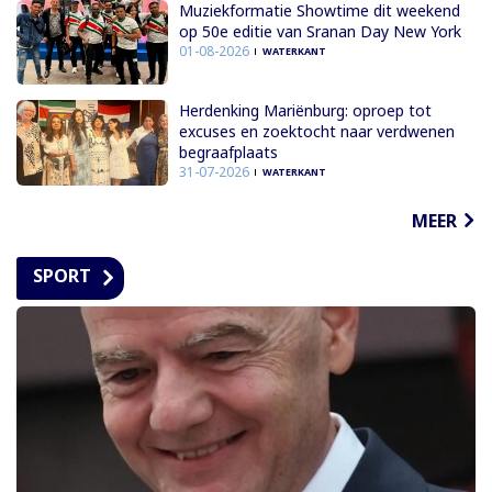
Muziekformatie Showtime dit weekend
op 50e editie van Sranan Day New York
01-08-2026
WATERKANT
Herdenking Mariënburg: oproep tot
excuses en zoektocht naar verdwenen
begraafplaats
31-07-2026
WATERKANT
MEER
SPORT