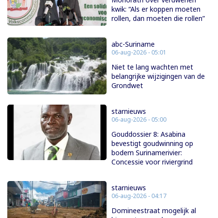
kwik: “Als er koppen moeten
rollen, dan moeten die rollen”
abc-Suriname
06-aug-2026 - 05:01
Niet te lang wachten met
belangrijke wijzigingen van de
Grondwet
starnieuws
06-aug-2026 - 05:00
Gouddossier 8: Asabina
bevestigt goudwinning op
bodem Surinamerivier:
Concessie voor riviergrind
starnieuws
06-aug-2026 - 04:17
Domineestraat mogelijk al