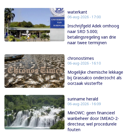
waterkant
06-aug-2026 - 17:00
Inschrijfgeld Adek omhoog
naar SRD 5.000;
betalingsregeling van drie
naar twee termijnen
chronostimes
06-aug-2026 - 16:10
Mogelijke chemische lekkage
bij Grassalco onderzocht als
oorzaak vissterfte
suriname herald
06-aug-2026 - 16:09
MinOWC: geen financieel
wanbeheer door IMEAO-2-
directeur, wel procedurele
fouten