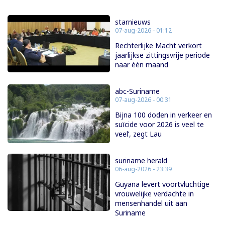
starnieuws
07-aug-2026 - 01:12
Rechterlijke Macht verkort
jaarlijkse zittingsvrije periode
naar één maand
abc-Suriname
07-aug-2026 - 00:31
Bijna 100 doden in verkeer en
suïcide voor 2026 is veel te
veel’, zegt Lau
suriname herald
06-aug-2026 - 23:39
Guyana levert voortvluchtige
vrouwelijke verdachte in
mensenhandel uit aan
Suriname