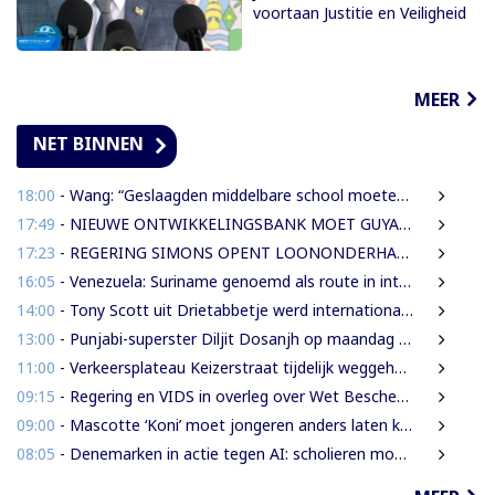
voortaan Justitie en Veiligheid
MEER
NET BINNEN
18:00
- Wang: “Geslaagden middelbare school moeten 450 SRD betalen om diploma te ontvangen”
17:49
- NIEUWE ONTWIKKELINGSBANK MOET GUYANESE BEDRIJVEN KLAARSTOMEN OM BUITENLANDSE BEDRIJVEN TE VERVANGEN
17:23
- REGERING SIMONS OPENT LOONONDERHANDELINGEN MET OVERHEIDSVAKBONDEN NA LICHTE FINANCIËLE ADEMRUIMTE
16:05
- Venezuela: Suriname genoemd als route in internationale cocaïnesmokkel naar Europa
14:00
- Tony Scott uit Drietabbetje werd internationaal bekend door zijn hiphouse muziek
13:00
- Punjabi-superster Diljit Dosanjh op maandag 7 september in Ziggo Dome
11:00
- Verkeersplateau Keizerstraat tijdelijk weggehaald vanwege chaos rond Domineestraat
09:15
- Regering en VIDS in overleg over Wet Bescherming Woon- en Leefgebieden
09:00
- Mascotte ‘Koni’ moet jongeren anders laten kijken naar Surinaamse houtsector
08:05
- Denemarken in actie tegen AI: scholieren moeten extra mondelinge examens doen