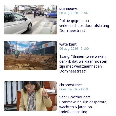
starnieuws
06-aug-2026 - 21:07
Politie grijpt in na
verkeerschaos door afsluiting
Domineestraat
waterkant
06-aug-2026 - 21:00
Tsang: “Binnen twee weken
denk ik dat we klaar moeten
zijn met werkzaamheden
Domineestraat”
chronostimes
06-aug-2026 - 19:31
Sadi: Boothouders
Commewijne zijn desperate,
wachten 6 jaren op
tariefaanpassing