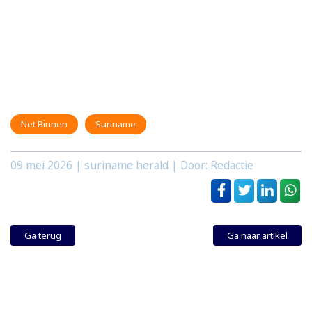
Net Binnen
Suriname
09 mei 2026
| suriname herald | Door: Redactie
Ga terug
Ga naar artikel