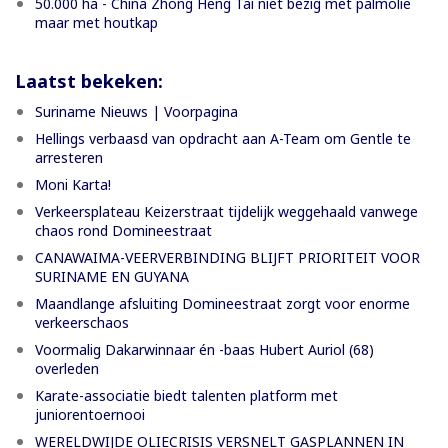
50.000 ha - China Zhong Heng Tai niet bezig met palmolie
maar met houtkap
Laatst bekeken:
Suriname Nieuws | Voorpagina
Hellings verbaasd van opdracht aan A-Team om Gentle te
arresteren
Moni Karta!
Verkeersplateau Keizerstraat tijdelijk weggehaald vanwege
chaos rond Domineestraat
CANAWAIMA-VEERVERBINDING BLIJFT PRIORITEIT VOOR
SURINAME EN GUYANA
Maandlange afsluiting Domineestraat zorgt voor enorme
verkeerschaos
Voormalig Dakarwinnaar én -baas Hubert Auriol (68)
overleden
Karate-associatie biedt talenten platform met
juniorentoernooi
WERELDWIJDE OLIECRISIS VERSNELT GASPLANNEN IN