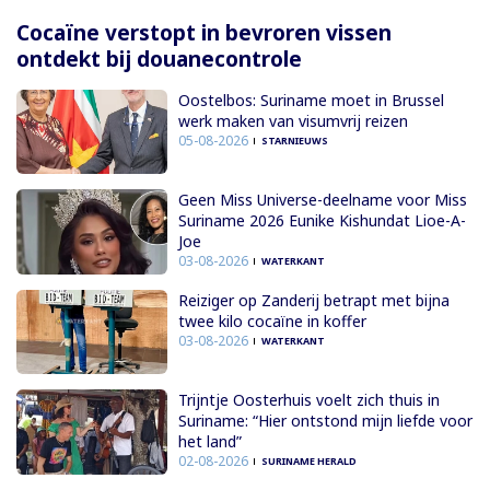
Cocaïne verstopt in bevroren vissen
ontdekt bij douanecontrole
Oostelbos: Suriname moet in Brussel
werk maken van visumvrij reizen
05-08-2026
STARNIEUWS
Geen Miss Universe-deelname voor Miss
Suriname 2026 Eunike Kishundat Lioe-A-
Joe
03-08-2026
WATERKANT
Reiziger op Zanderij betrapt met bijna
twee kilo cocaïne in koffer
03-08-2026
WATERKANT
Trijntje Oosterhuis voelt zich thuis in
Suriname: “Hier ontstond mijn liefde voor
het land”
02-08-2026
SURINAME HERALD