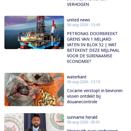
VERHOGEN
united news
06-aug-2026 - 13:49
PETRONAS DOORBREEKT
GRENS VAN 1 MILJARD
VATEN IN BLOK 52 | WAT
BETEKENT DEZE MIJLPAAL
VOOR DE SURINAAMSE
ECONOMIE?
waterkant
06-aug-2026 - 13:10
Cocaïne verstopt in bevroren
vissen ontdekt bij
douanecontrole
suriname herald
06-aug-2026 - 05:01
Monorath over verdwenen