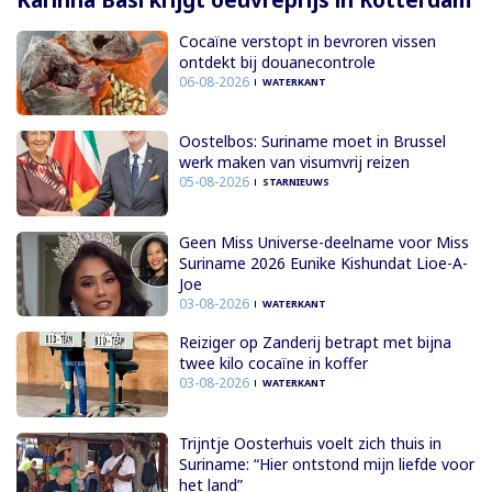
Kariñha Basi krijgt oeuvreprijs in Rotterdam
Cocaïne verstopt in bevroren vissen
ontdekt bij douanecontrole
06-08-2026
WATERKANT
Oostelbos: Suriname moet in Brussel
werk maken van visumvrij reizen
05-08-2026
STARNIEUWS
Geen Miss Universe-deelname voor Miss
Suriname 2026 Eunike Kishundat Lioe-A-
Joe
03-08-2026
WATERKANT
Reiziger op Zanderij betrapt met bijna
twee kilo cocaïne in koffer
03-08-2026
WATERKANT
Trijntje Oosterhuis voelt zich thuis in
Suriname: “Hier ontstond mijn liefde voor
het land”