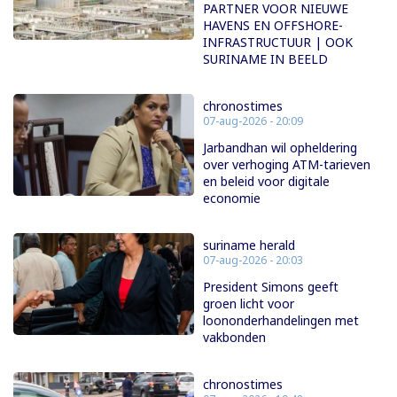
PARTNER VOOR NIEUWE
HAVENS EN OFFSHORE-
INFRASTRUCTUUR | OOK
SURINAME IN BEELD
chronostimes
07-aug-2026 - 20:09
Jarbandhan wil opheldering
over verhoging ATM-tarieven
en beleid voor digitale
economie
suriname herald
07-aug-2026 - 20:03
President Simons geeft
groen licht voor
loononderhandelingen met
vakbonden
chronostimes