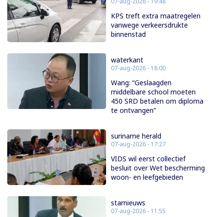
07-aug-2026 - 19:48
KPS treft extra maatregelen
vanwege verkeersdrukte
binnenstad
waterkant
07-aug-2026 - 18:00
Wang: “Geslaagden
middelbare school moeten
450 SRD betalen om diploma
te ontvangen”
suriname herald
07-aug-2026 - 17:27
VIDS wil eerst collectief
besluit over Wet bescherming
woon- en leefgebieden
starnieuws
07-aug-2026 - 11:55