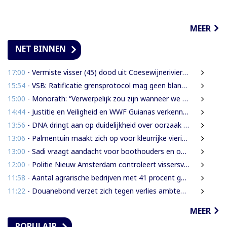
MEER
NET BINNEN
17:00
- Vermiste visser (45) dood uit Coesewijnerivier gehaald
15:54
- VSB: Ratificatie grensprotocol mag geen blanco cheque zijn
15:00
- Monorath: “Verwerpelijk zou zijn wanneer we de dingen zouden bedekken met de mantel der liefde”
14:44
- Justitie en Veiligheid en WWF Guianas verkennen verdere samenwerking
13:56
- DNA dringt aan op duidelijkheid over oorzaak massale vissterfte
13:06
- Palmentuin maakt zich op voor kleurrijke viering Dag der Inheemsen
13:00
- Sadi vraagt aandacht voor boothouders en overbelasting Wijdenboschbrug
12:00
- Politie Nieuw Amsterdam controleert vissersvaartuigen op de rivier
11:58
- Aantal agrarische bedrijven met 41 procent gegroeid
11:22
- Douanebond verzet zich tegen verlies ambtenarenstatus bij wijziging Wet Belastingdienst
MEER
POPULAIR