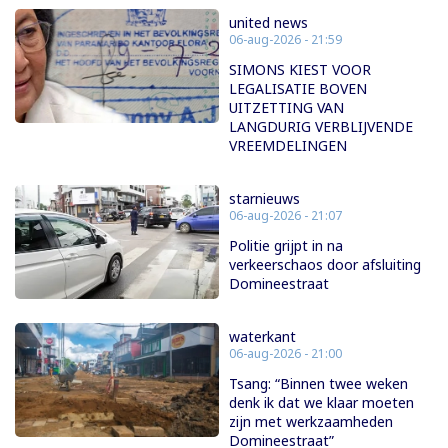
united news
06-aug-2026 - 21:59
SIMONS KIEST VOOR
LEGALISATIE BOVEN
UITZETTING VAN
LANGDURIG VERBLIJVENDE
VREEMDELINGEN
starnieuws
06-aug-2026 - 21:07
Politie grijpt in na
verkeerschaos door afsluiting
Domineestraat
waterkant
06-aug-2026 - 21:00
Tsang: “Binnen twee weken
denk ik dat we klaar moeten
zijn met werkzaamheden
Domineestraat”