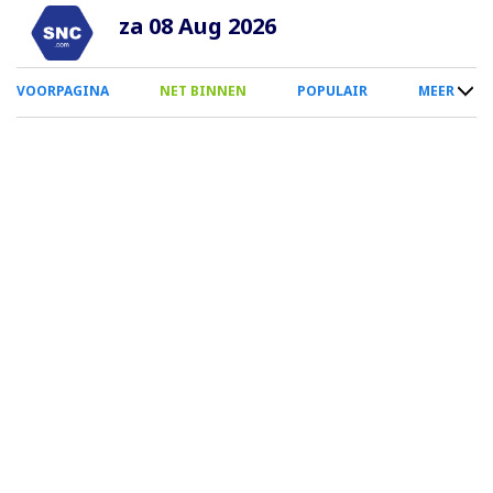
Overslaan
za 08 Aug 2026
en
naar
0
VOORPAGINA
NET BINNEN
POPULAIR
MEER
de
Smartphone
inhoud
Menu
gaan