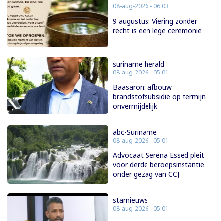
08-aug-2026 - 06:03
9 augustus: Viering zonder
recht is een lege ceremonie
suriname herald
08-aug-2026 - 05:01
Baasaron: afbouw
brandstofsubsidie op termijn
onvermijdelijk
abc-Suriname
08-aug-2026 - 05:01
Advocaat Serena Essed pleit
voor derde beroepsinstantie
onder gezag van CCJ
starnieuws
08-aug-2026 - 05:01