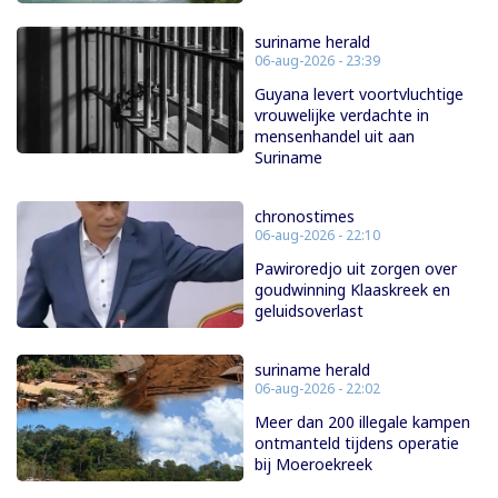
suriname herald
06-aug-2026 - 23:39
Guyana levert voortvluchtige
vrouwelijke verdachte in
mensenhandel uit aan
Suriname
chronostimes
06-aug-2026 - 22:10
Pawiroredjo uit zorgen over
goudwinning Klaaskreek en
geluidsoverlast
suriname herald
06-aug-2026 - 22:02
Meer dan 200 illegale kampen
ontmanteld tijdens operatie
bij Moeroekreek