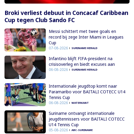
Broki verliest debuut in Concacaf Caribbean
Cup tegen Club Sando FC
Messi schittert met twee goals en
record bij zege Inter Miami in Leagues
Cup
07-08-2026
SURINAME HERALD
Infantino blijft FIFA-president na
crisisoverleg en biedt excuses aan
06-08-2026
SURINAME HERALD
Internationale jeugdtop komt naar
Paramaribo voor BAITALI COTECC U14
Tennis Cup
06-08-2026
WATERKANT
Suriname ontvangt internationale
jeugdtennissers voor BAITALI COTECC
U14 Tennis Cup
05-08-2026
ABC-SURINAME