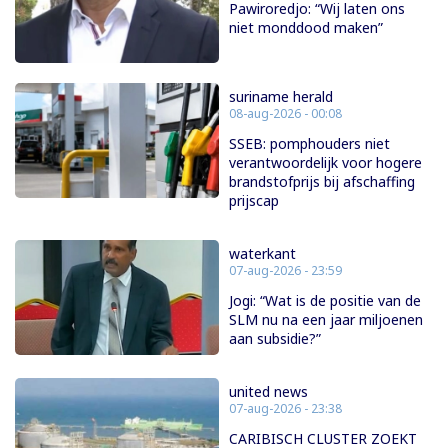
Pawiroredjo: “Wij laten ons
niet monddood maken”
suriname herald
08-aug-2026 - 00:08
SSEB: pomphouders niet
verantwoordelijk voor hogere
brandstofprijs bij afschaffing
prijscap
waterkant
07-aug-2026 - 23:59
Jogi: “Wat is de positie van de
SLM nu na een jaar miljoenen
aan subsidie?”
united news
07-aug-2026 - 23:38
CARIBISCH CLUSTER ZOEKT