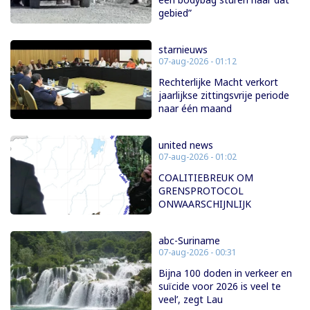
gebied”
starnieuws
07-aug-2026 - 01:12
Rechterlijke Macht verkort
jaarlijkse zittingsvrije periode
naar één maand
united news
07-aug-2026 - 01:02
COALITIEBREUK OM
GRENSPROTOCOL
ONWAARSCHIJNLIJK
abc-Suriname
07-aug-2026 - 00:31
Bijna 100 doden in verkeer en
suïcide voor 2026 is veel te
veel’, zegt Lau