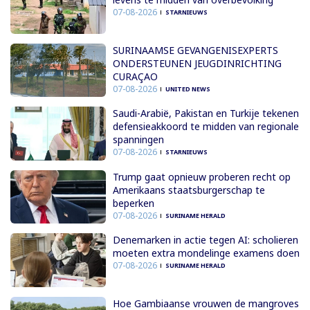
07-08-2026
STARNIEUWS
SURINAAMSE GEVANGENISEXPERTS
ONDERSTEUNEN JEUGDINRICHTING
CURAÇAO
07-08-2026
UNITED NEWS
Saudi-Arabië, Pakistan en Turkije tekenen
defensieakkoord te midden van regionale
spanningen
07-08-2026
STARNIEUWS
Trump gaat opnieuw proberen recht op
Amerikaans staatsburgerschap te
beperken
07-08-2026
SURINAME HERALD
Denemarken in actie tegen AI: scholieren
moeten extra mondelinge examens doen
07-08-2026
SURINAME HERALD
Hoe Gambiaanse vrouwen de mangroves