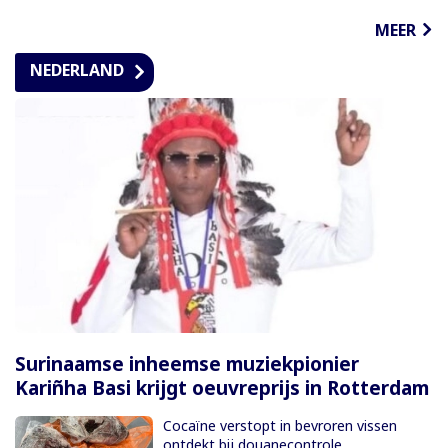
MEER
NEDERLAND
Surinaamse inheemse muziekpionier
Kariñha Basi krijgt oeuvreprijs in Rotterdam
Cocaïne verstopt in bevroren vissen
ontdekt bij douanecontrole