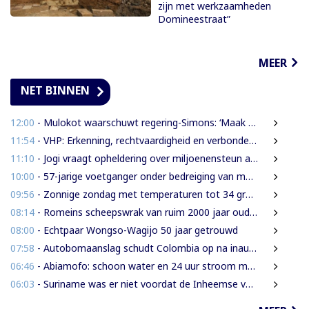
zijn met werkzaamheden
Domineestraat”
MEER
NET BINNEN
12:00
- Mulokot waarschuwt regering-Simons: ‘Maak van 5-kilometerwet geen uitstel van echte grondenrechten’
11:54
- VHP: Erkenning, rechtvaardigheid en verbondenheid op 9 augustus
11:10
- Jogi vraagt opheldering over miljoenensteun aan SLM en behaalde resultaten
10:00
- 57-jarige voetganger onder bedreiging van mes beroofd van mobiele telefoon
09:56
- Zonnige zondag met temperaturen tot 34 graden
08:14
- Romeins scheepswrak van ruim 2000 jaar oud ontdekt bij Sicilië
08:00
- Echtpaar Wongso-Wagijo 50 jaar getrouwd
07:58
- Autobomaanslag schudt Colombia op na inauguratie van hardline president
06:46
- Abiamofo: schoon water en 24 uur stroom moeten ook afgelegen dorpen bereiken
06:03
- Suriname was er niet voordat de Inheemse volken er waren