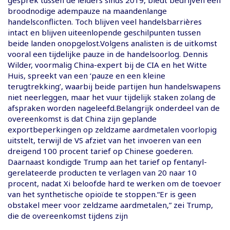
broodnodige adempauze na maandenlange
handelsconflicten. Toch blijven veel handelsbarrières
intact en blijven uiteenlopende geschilpunten tussen
beide landen onopgelost.Volgens analisten is de uitkomst
vooral een tijdelijke pauze in de handelsoorlog. Dennis
Wilder, voormalig China-expert bij de CIA en het Witte
Huis, spreekt van een ‘pauze en een kleine
terugtrekking’, waarbij beide partijen hun handelswapens
niet neerleggen, maar het vuur tijdelijk staken zolang de
afspraken worden nageleefd.Belangrijk onderdeel van de
overeenkomst is dat China zijn geplande
exportbeperkingen op zeldzame aardmetalen voorlopig
uitstelt, terwijl de VS afziet van het invoeren van een
dreigend 100 procent tarief op Chinese goederen.
Daarnaast kondigde Trump aan het tarief op fentanyl-
gerelateerde producten te verlagen van 20 naar 10
procent, nadat Xi beloofde hard te werken om de toevoer
van het synthetische opioïde te stoppen.“Er is geen
obstakel meer voor zeldzame aardmetalen,” zei Trump,
die de overeenkomst tijdens zijn