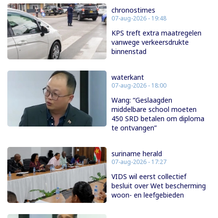
chronostimes
07-aug-2026 - 19:48
KPS treft extra maatregelen
vanwege verkeersdrukte
binnenstad
waterkant
07-aug-2026 - 18:00
Wang: “Geslaagden
middelbare school moeten
450 SRD betalen om diploma
te ontvangen”
suriname herald
07-aug-2026 - 17:27
VIDS wil eerst collectief
besluit over Wet bescherming
woon- en leefgebieden