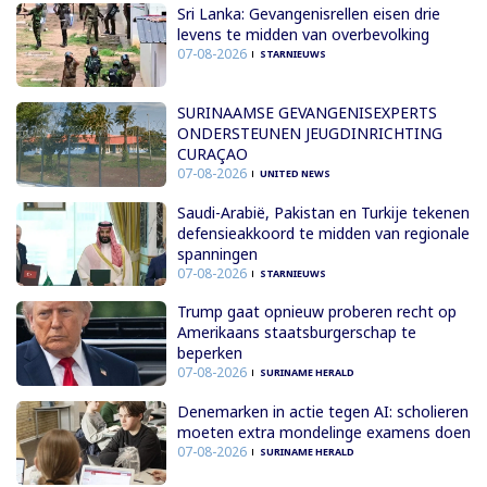
Sri Lanka: Gevangenisrellen eisen drie
levens te midden van overbevolking
07-08-2026
STARNIEUWS
SURINAAMSE GEVANGENISEXPERTS
ONDERSTEUNEN JEUGDINRICHTING
CURAÇAO
07-08-2026
UNITED NEWS
Saudi-Arabië, Pakistan en Turkije tekenen
defensieakkoord te midden van regionale
spanningen
07-08-2026
STARNIEUWS
Trump gaat opnieuw proberen recht op
Amerikaans staatsburgerschap te
beperken
07-08-2026
SURINAME HERALD
Denemarken in actie tegen AI: scholieren
moeten extra mondelinge examens doen
07-08-2026
SURINAME HERALD