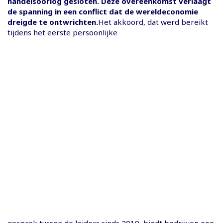
handelsoorlog gesloten. Deze overeenkomst verlaagt
de spanning in een conflict dat de wereldeconomie
dreigde te ontwrichten.
Het akkoord, dat werd bereikt
tijdens het eerste persoonlijke
gesprek tussen de leiders sinds 2019, biedt bedrijven een