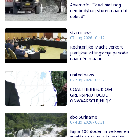
Abiamofo: “Ik wil niet nog
een bodybag sturen naar dat
gebied”
starnieuws
07-aug-2026 - 01:12
Rechterlijke Macht verkort
jaarlijkse zittingsvrije periode
naar één maand
united news
07-aug-2026 - 01:02
COALITIEBREUK OM
GRENSPROTOCOL
ONWAARSCHIJNLIJK
abc-Suriname
07-aug-2026 - 00:31
Bijna 100 doden in verkeer en