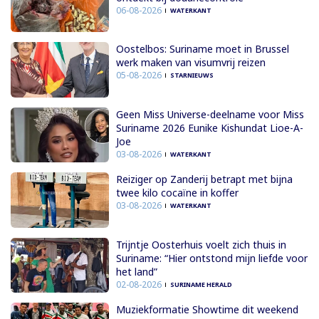
06-08-2026
WATERKANT
Oostelbos: Suriname moet in Brussel
werk maken van visumvrij reizen
05-08-2026
STARNIEUWS
Geen Miss Universe-deelname voor Miss
Suriname 2026 Eunike Kishundat Lioe-A-
Joe
03-08-2026
WATERKANT
Reiziger op Zanderij betrapt met bijna
twee kilo cocaïne in koffer
03-08-2026
WATERKANT
Trijntje Oosterhuis voelt zich thuis in
Suriname: “Hier ontstond mijn liefde voor
het land”
02-08-2026
SURINAME HERALD
Muziekformatie Showtime dit weekend