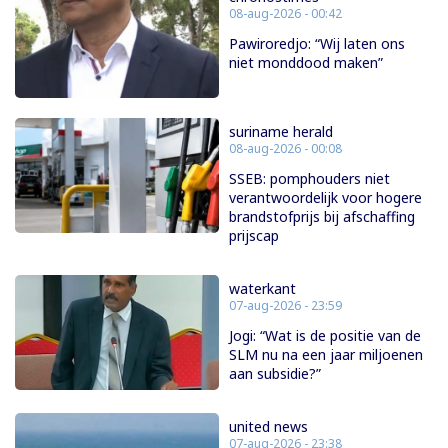
08-aug-2026 - 00:42
Pawiroredjo: “Wij laten ons
niet monddood maken”
suriname herald
08-aug-2026 - 00:08
SSEB: pomphouders niet
verantwoordelijk voor hogere
brandstofprijs bij afschaffing
prijscap
waterkant
07-aug-2026 - 23:59
Jogi: “Wat is de positie van de
SLM nu na een jaar miljoenen
aan subsidie?”
united news
07-aug-2026 - 23:38