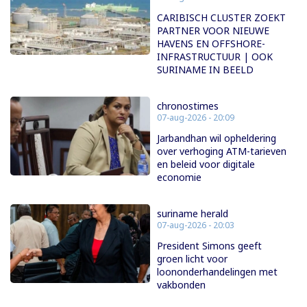
CARIBISCH CLUSTER ZOEKT
PARTNER VOOR NIEUWE
HAVENS EN OFFSHORE-
INFRASTRUCTUUR | OOK
SURINAME IN BEELD
chronostimes
07-aug-2026 - 20:09
Jarbandhan wil opheldering
over verhoging ATM-tarieven
en beleid voor digitale
economie
suriname herald
07-aug-2026 - 20:03
President Simons geeft
groen licht voor
loononderhandelingen met
vakbonden