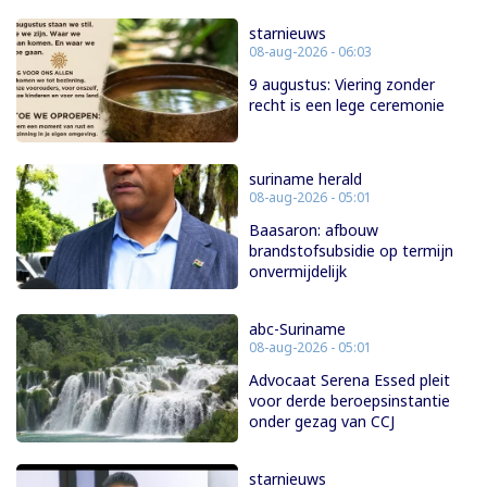
starnieuws
08-aug-2026 - 06:03
9 augustus: Viering zonder
recht is een lege ceremonie
suriname herald
08-aug-2026 - 05:01
Baasaron: afbouw
brandstofsubsidie op termijn
onvermijdelijk
abc-Suriname
08-aug-2026 - 05:01
Advocaat Serena Essed pleit
voor derde beroepsinstantie
onder gezag van CCJ
starnieuws