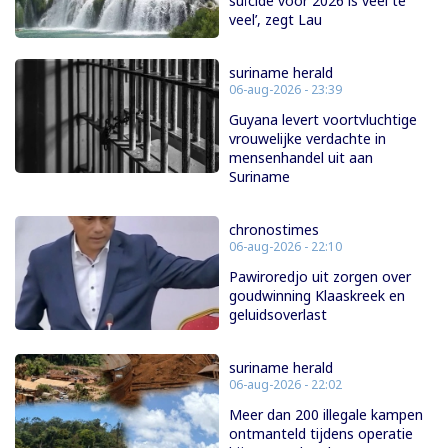
suïcide voor 2026 is veel te
veel’, zegt Lau
suriname herald
06-aug-2026 - 23:39
Guyana levert voortvluchtige
vrouwelijke verdachte in
mensenhandel uit aan
Suriname
chronostimes
06-aug-2026 - 22:10
Pawiroredjo uit zorgen over
goudwinning Klaaskreek en
geluidsoverlast
suriname herald
06-aug-2026 - 22:02
Meer dan 200 illegale kampen
ontmanteld tijdens operatie