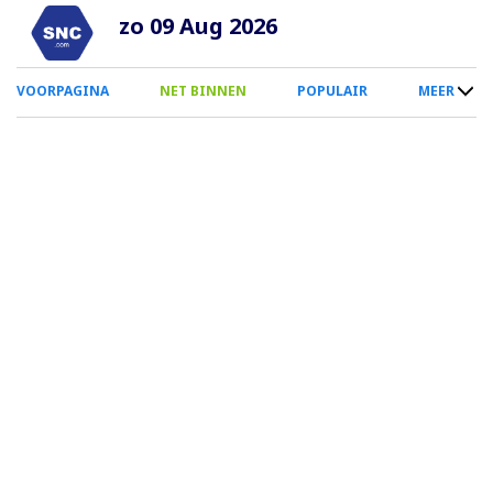
Overslaan
zo 09 Aug 2026
en
naar
0
VOORPAGINA
NET BINNEN
POPULAIR
MEER
de
Smartphone
inhoud
Menu
gaan