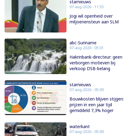
starnieuws
07-aug-2026 - 11:55
Jogi wil openheid over
miljoenensteun aan SLM
abc-Suriname
07-aug-2026 - 05:01
Hakrinbank-directeur: geen
verborgen motieven bij
verkoop DSB-belang
starnieuws
07-aug-2026 - 05:00
Bouwkosten blijven stijgen:
prijzen in een jaar tijd
gemiddeld 7,3% hoger
waterkant
07-aug-2026 - 05:00