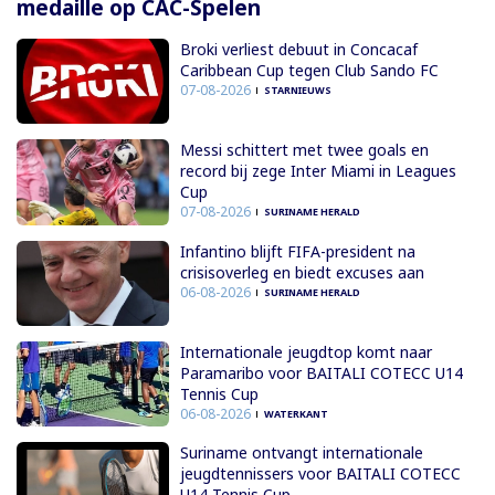
medaille op CAC-Spelen
Broki verliest debuut in Concacaf
Caribbean Cup tegen Club Sando FC
07-08-2026
STARNIEUWS
Messi schittert met twee goals en
record bij zege Inter Miami in Leagues
Cup
07-08-2026
SURINAME HERALD
Infantino blijft FIFA-president na
crisisoverleg en biedt excuses aan
06-08-2026
SURINAME HERALD
Internationale jeugdtop komt naar
Paramaribo voor BAITALI COTECC U14
Tennis Cup
06-08-2026
WATERKANT
Suriname ontvangt internationale
jeugdtennissers voor BAITALI COTECC
U14 Tennis Cup