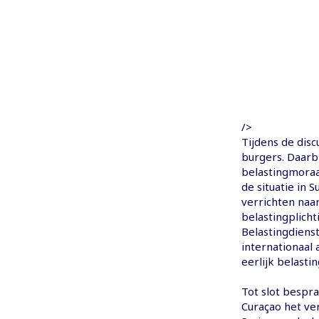
/>
Tijdens de disc
burgers. Daarb
belastingmoraa
de situatie in
verrichten naa
belastingplicht
Belastingdiens
internationaal
eerlijk belasti
Tot slot bespr
Curaçao het ve