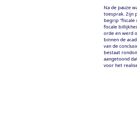
Na de pauze was
toesprak. Zijn
begrip “fiscal
fiscale billijkh
orde en werd o
binnen de acade
van de conclusi
bestaat rondo
aangetoond dat 
voor het realis