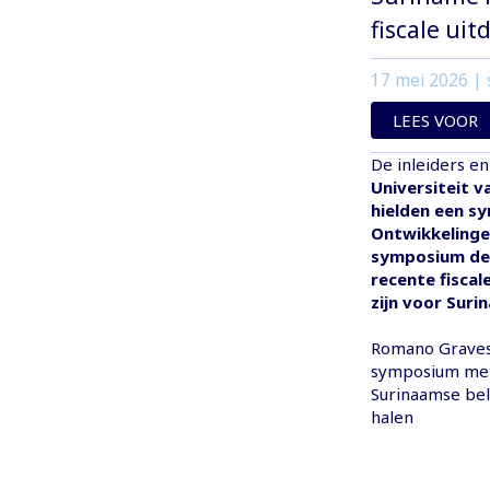
fiscale ui
17 mei 2026
| 
LEES VOOR
De inleiders e
Universiteit v
hielden een s
Ontwikkelingen
symposium dee
recente fiscal
zijn voor Suri
Romano Graves,
symposium met 
Surinaamse bel
halen