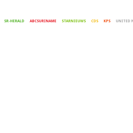
Overslaan
en
naar
SR-HERALD
ABCSURINAME
STARNIEUWS
CDS
KPS
UNITED 
de
inhoud
gaan