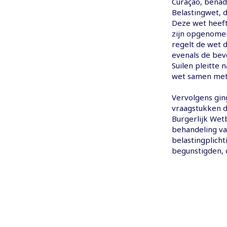
Curaçao, benad
Belastingwet, 
Deze wet heeft
zijn opgenomen
regelt de wet d
evenals de bev
Suilen pleitte 
wet samen met 
Vervolgens ging
vraagstukken d
Burgerlijk Wetb
behandeling va
belastingplicht
begunstigden, 