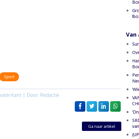
Bo
Gro
lbo
Van a
Sur
Ove
Has
Bou
Per
Sport
Ned
‘Wi
aterkant | Door: Redactie
VA
CH
’Dr
SRD
van
Ga naar artikel
(UP