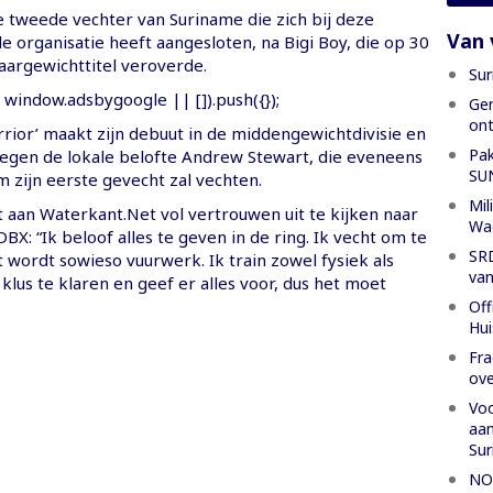
e tweede vechter van Suriname die zich bij deze
Van 
 organisatie heeft aangesloten, na Bigi Boy, die op 30
aargewichttitel veroverde.
Sur
window.adsbygoogle || []).push({});
Gen
ont
rrior’ maakt zijn debuut in de middengewichtdivisie en
Pak
egen de lokale belofte Andrew Stewart, die eveneens
SU
 zijn eerste gevecht zal vechten.
Mil
 aan Waterkant.Net vol vertrouwen uit te kijken naar
Wa
DBX: “Ik beloof alles te geven in de ring. Ik vecht om te
SRD
 wordt sowieso vuurwerk. Ik train zowel fysiek als
van
lus te klaren en geef er alles voor, dus het moet
Off
Hui
Fra
ove
Voo
aan
Su
NOS