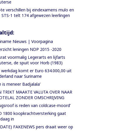
uterse
te verschillen bij eindexamens mulo en
: STS-1 telt 174 afgewezen leerlingen
ltijd:
iname Nieuws | Voorpagina
rzicht leningen NDP 2015 -2020
rat voormalig Legerarts en lijfarts
terse, de spuit voor Horb (1983)
 werkdag komt er Euro 634.000,00 uit
erland naar Suriname
e is meneer Badjalala’
N TRIKT MAAKTE VALUTA OVER NAAR
OTELAL ZONDER OMSCHRIJVING
ugsroof is reden van coldcase-moord’
 1800 koopkrachtversterking gaat
daag in
DATE) FAKENEWS pers draait weer op