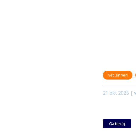
Net Binnen
21 okt 2025
| w
Ga terug