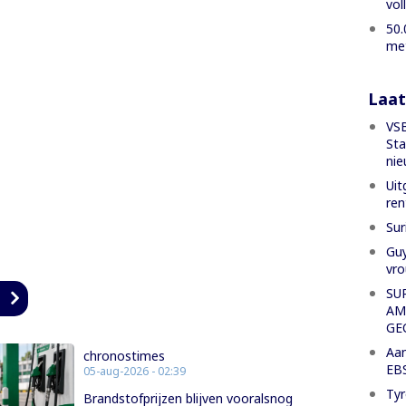
vol
50.
met
Laat
VSB
Sta
nie
Uit
ren
Sur
Guy
vro
SU
n
AM
GE
Aan
chronostimes
EBS
05-aug-2026 - 02:39
Tyr
Brandstofprijzen blijven vooralsnog