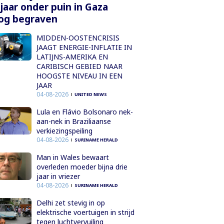
 jaar onder puin in Gaza
og begraven
MIDDEN-OOSTENCRISIS
JAAGT ENERGIE-INFLATIE IN
LATIJNS-AMERIKA EN
CARIBISCH GEBIED NAAR
HOOGSTE NIVEAU IN EEN
JAAR
04-08-2026
UNITED NEWS
Lula en Flávio Bolsonaro nek-
aan-nek in Braziliaanse
verkiezingspeiling
04-08-2026
SURINAME HERALD
Man in Wales bewaart
overleden moeder bijna drie
jaar in vriezer
04-08-2026
SURINAME HERALD
Delhi zet stevig in op
elektrische voertuigen in strijd
tegen luchtvervuiling