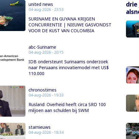
drie
united news
04-aug-2026 - 23:53
alsn
SURINAME EN GUYANA KRIJGEN
CONCURRENTIE | NIEUWE GASVONDST
VOOR DE KUST VAN COLOMBIA
abc-Suriname
04-aug-2026 - 20:15
IDB ondersteunt Surinaams onderzoek
naar Peruaans innovatiemodel met US$
110.000
chronostimes
04-aug-2026 - 19:33
Rusland: Overheid heeft circa SRD 100
miljoen aan schulden bij SWM
starnieuws
04-aug-2026 - 18:34