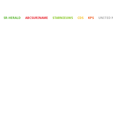
Overslaan
en
naar
SR-HERALD
ABCSURINAME
STARNIEUWS
CDS
KPS
UNITED 
de
inhoud
gaan