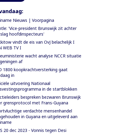
vandaag:
iname Nieuws | Voorpagina
tle: 'Vice-president Brunswijk zit achter
slag hoofdinspecteurs'
kitow vindt de eis van OvJ belachelijk I
N WEB TV I
ieuministerie wacht analyse NCCR situatie
geningen af
 1800 koopkrachtversterking gaat
daag in
iciële uitvoering Nationaal
svestingsprogramma in de startblokken
ctieleiders bespreken bezwaren Brunswijk
r grensprotocol met Frans-Guyana
rtvluchtige verdachte mensenhandel
gehouden in Guyana en uitgeleverd aan
riname
 20 dec 2023 - Vonnis tegen Desi