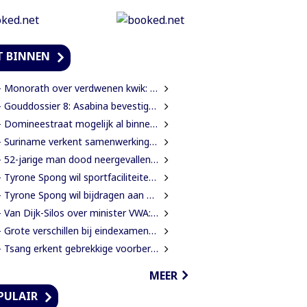
T BINNEN
Monorath over verdwenen kwik: “Als er koppen moeten rollen, dan moeten die rollen”
ouddossier 8: Asabina bevestigt goudwinning op bodem Surinamerivier: Concessie voor riviergrind
 Domineestraat mogelijk al binnen twee weken weer open
Suriname verkent samenwerking met Braziliaanse producent van radarsystemen
 52-jarige man dood neergevallen langs voetbalveld
Tyrone Spong wil sportfaciliteiten voor talentvolle Surinaamse jongeren
Tyrone Spong wil bijdragen aan ontwikkeling Surinaamse jeugd
an Dijk-Silos over minister VWA: “Zet een technocraat die inzicht heeft in de volksgezondheid”
Grote verschillen bij eindexamens mulo en lbo: STS-1 telt 174 afgewezen leerlingen
Tsang erkent gebrekkige voorbereiding rehabilitatie Domineestraat
MEER
PULAIR