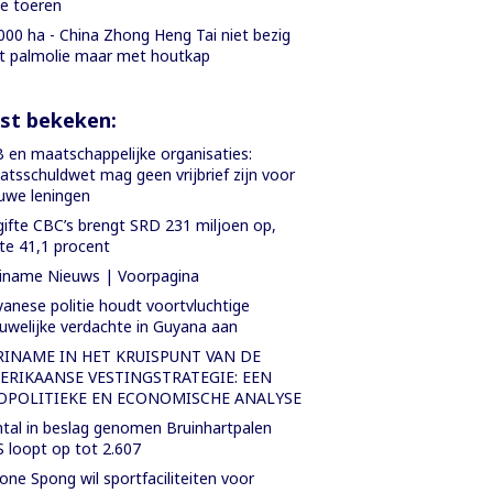
le toeren
000 ha - China Zhong Heng Tai niet bezig
 palmolie maar met houtkap
st bekeken:
 en maatschappelijke organisaties:
atsschuldwet mag geen vrijbrief zijn voor
uwe leningen
gifte CBC’s brengt SRD 231 miljoen op,
te 41,1 procent
iname Nieuws | Voorpagina
anese politie houdt voortvluchtige
uwelijke verdachte in Guyana aan
RINAME IN HET KRUISPUNT VAN DE
ERIKAANSE VESTINGSTRATEGIE: EEN
OPOLITIEKE EN ECONOMISCHE ANALYSE
tal in beslag genomen Bruinhartpalen
 loopt op tot 2.607
one Spong wil sportfaciliteiten voor