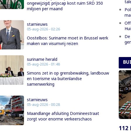
tal
ongewijzigd; prijscap kost ruim SRD 350
miljoen per maand
Pol
maa
Off
starnieuws
Hui
05-aug-2026 - 02:26
De 
Oostelbos: Suriname moet in Brussel werk
gen
maken van visumvrij reizen
suriname herald
BU
05-aug-2026 - 01:48
Simons zet in op grensbewaking, landbouw
en toerisme via buitenlandse
samenwerking
starnieuws
05-aug-2026 - 00:28
Maandlange afsluiting Domineestraat
zorgt voor enorme verkeerschaos
112 