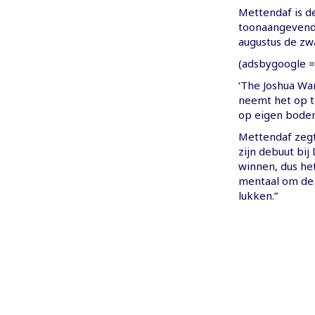
Mettendaf is d
toonaangevende
augustus de zw
(adsbygoogle = 
‘The Joshua Wa
neemt het op t
op eigen bodem
Mettendaf zegt
zijn debuut bij 
winnen, dus het
mentaal om de k
lukken.”