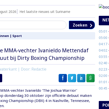
ugust 2026
Het laatste nieuws uit Suriname
NE
Zoeken
05:01
- 
innen
|
Sport
05:00
- G
04:17
-
e MMA-vechter Ivanieldo Mettendaf
04:02
- 
03:55
-
ut bij Dirty Boxing Championship
02:40
- 
aterkant | Door: Redactie
02:23
- 
02:00
- V
01:01
- 
00:45
- 
MMA-vechter Ivanieldo ‘The Joshua Warrior’
op donderdag 30 oktober zijn officiële debuut maken
oxing Championship (DBX) 4 in Nashville, Tennessee,
PO
en.