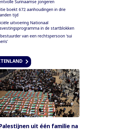
entvolle Surinaamse jongeren
itie boekt 672 aanhoudingen in drie
nden tijd
iciële uitvoering Nationaal
svestingsprogramma in de startblokken
bestuurder van een rechtspersoon ‘sui
eris’
ITENLAND
Palestijnen uit één familie na