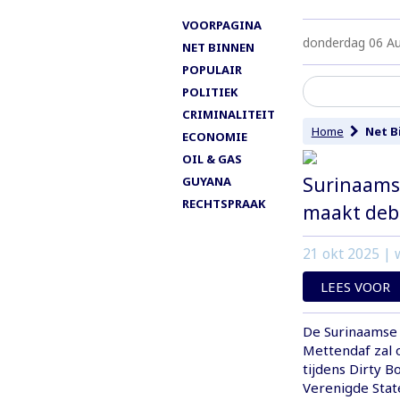
VOORPAGINA
donderdag 06 A
NET BINNEN
POPULAIR
POLITIEK
CRIMINALITEIT
Home
Net B
ECONOMIE
OIL & GAS
Surinaams
GUYANA
RECHTSPRAAK
maakt debu
21 okt 2025
| w
LEES VOOR
De Surinaamse 
Mettendaf zal 
tijdens Dirty B
Verenigde Stat