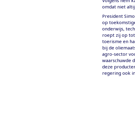
Volgens hem ka
omdat niet alti
President Simo
op toekomstige
onderwijs, tec
roept zij op t
toerisme en han
bij de oliemaa
agro-sector voo
waarschuwde da
deze producten
regering ook i