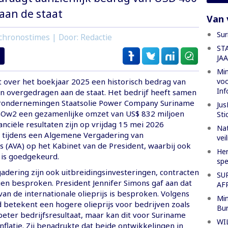
 aan de staat
Van 
Sur
chronostimes | Door: Redactie
ST
JA
Min
voo
ft over het boekjaar 2025 een historisch bedrag van
Inf
n overgedragen aan de staat. Het bedrijf heeft samen
rondernemingen Staatsolie Power Company Suriname
Jus
 GOw2 een gezamenlijke omzet van US$ 832 miljoen
Sti
anciële resultaten zijn op vrijdag 15 mei 2026
Nat
 tijdens een Algemene Vergadering van
vei
 (AVA) op het Kabinet van de President, waarbij ook
Her
 is goedgekeurd.
spe
adering zijn ook uitbreidingsinvesteringen, contracten
SU
en besproken. President Jennifer Simons gaf aan dat
AF
an de internationale olieprijs is besproken. Volgens
Min
d betekent een hogere olieprijs voor bedrijven zoals
Bur
beter bedrijfsresultaat, maar kan dit voor Suriname
WI
inflatie. Zij benadrukte dat beide ontwikkelingen in