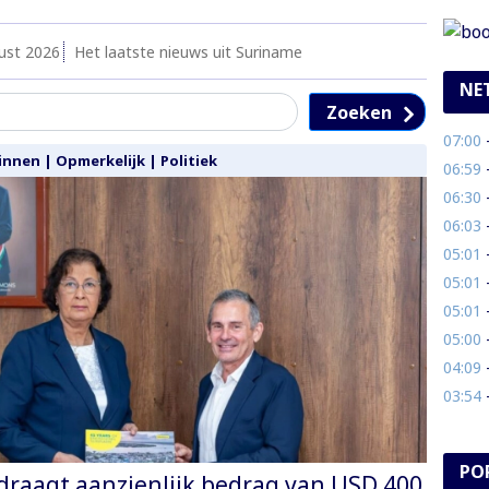
ust 2026
Het laatste nieuws uit Suriname
NE
Zoeken
07:00
- B
innen
|
Opmerkelijk
|
Politiek
06:59
- 
06:30
- 
06:03
-
05:01
- 
05:01
- 
05:01
-
05:00
- 
04:09
- 
03:54
-
PO
 draagt aanzienlijk bedrag van USD 400