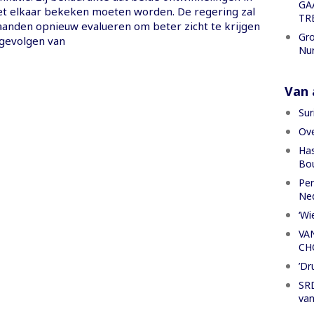
GA
t elkaar bekeken moeten worden. De regering zal
TR
anden opnieuw evalueren om beter zicht te krijgen
Gro
gevolgen van
Nu
Van a
Sur
Ove
Has
Bou
Per
Ned
‘Wi
VA
CH
’Dr
SRD
van