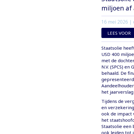
miljoen af
16 mei 2026
| 
LEES VOOR
Staatsolie hee
USD 400 miljoe
met de dochte
N.V. (SPCS) en
behaald. De fin
gepresenteerd
Aandeelhouders
het jaarverslag
Tijdens de verg
en verzekering
ook de impact v
het staatshoof
Staatsolie een 
ook leiden tot 