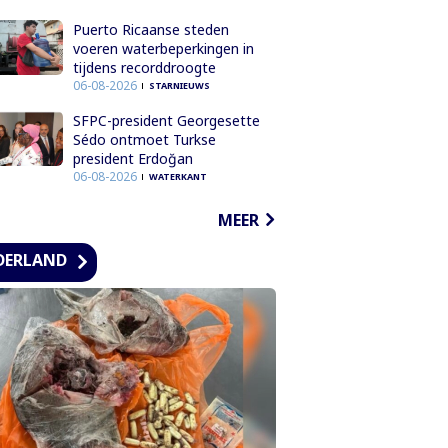
Puerto Ricaanse steden
voeren waterbeperkingen in
tijdens recorddroogte
06-08-2026
STARNIEUWS
SFPC-president Georgesette
Sédo ontmoet Turkse
president Erdoğan
06-08-2026
WATERKANT
MEER
DERLAND