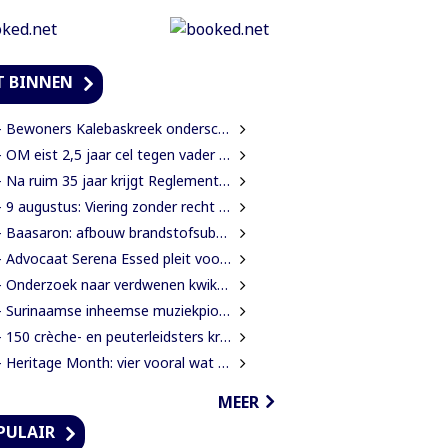
T BINNEN
ewoners Kalebaskreek onderscheppen buitenlanders met illegaal geweer en communicatieapparatuur
OM eist 2,5 jaar cel tegen vader voor mishandeling en verwaarlozing van gezin
Na ruim 35 jaar krijgt Reglement van Orde DNA grondige herziening
 9 augustus: Viering zonder recht is een lege ceremonie
Baasaron: afbouw brandstofsubsidie op termijn onvermijdelijk
Advocaat Serena Essed pleit voor derde beroepsinstantie onder gezag van CCJ
 Onderzoek naar verdwenen kwik nog altijd zonder resultaat
Surinaamse inheemse muziekpionier Kariñha Basi krijgt oeuvreprijs in Rotterdam
150 crèche- en peuterleidsters krijgen training in verkeerseducatie
 Heritage Month: vier vooral wat jij bent?
MEER
PULAIR