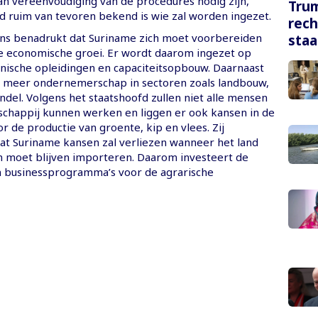
n vereenvoudiging van de procedures nodig zijn,
Tru
jd ruim van tevoren bekend is wie zal worden ingezet.
rech
ns benadrukt dat Suriname zich moet voorbereiden
staa
 economische groei. Er wordt daarom ingezet op
hnische opleidingen en capaciteitsopbouw. Daarnaast
ot meer ondernemerschap in sectoren zoals landbouw,
del. Volgens het staatshoofd zullen niet alle mensen
tschappij kunnen werken en liggen er ook kansen in de
r de productie van groente, kip en vlees. Zij
t Suriname kansen zal verliezen wanneer het land
 moet blijven importeren. Daarom investeert de
n businessprogramma’s voor de agrarische