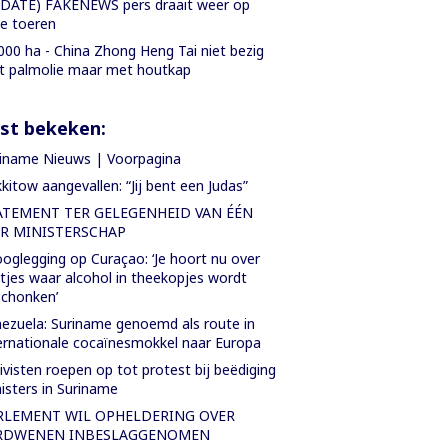
DATE) FAKENEWS pers draait weer op
le toeren
000 ha - China Zhong Heng Tai niet bezig
 palmolie maar met houtkap
st bekeken:
iname Nieuws | Voorpagina
kitow aangevallen: “Jij bent een Judas”
ATEMENT TER GELEGENHEID VAN ÉÉN
AR MINISTERSCHAP
oglegging op Curaçao: ‘Je hoort nu over
tjes waar alcohol in theekopjes wordt
chonken’
ezuela: Suriname genoemd als route in
ernationale cocaïnesmokkel naar Europa
ivisten roepen op tot protest bij beëdiging
isters in Suriname
RLEMENT WIL OPHELDERING OVER
RDWENEN INBESLAGGENOMEN