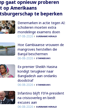
mp gaat opnieuw proberen
t op Amerikaans
tsburgerschap te beperken
Denemarken in actie tegen AI:
scholieren moeten extra
mondelinge examens doen
07-08-2026
SURINAME HERALD
Hoe Gambiaanse vrouwen de
mangroves herstellen die
Banjul beschermen
06-08-2026
STARNIEUWS
Ex-premier Sheikh Hasina
kondigt terugkeer naar
Bangladesh aan ondanks
doodstraf
06-08-2026
STARNIEUWS
Infantino blijft FIFA-president
na crisisoverleg en biedt
excuses aan
06-08-2026
SURINAME HERALD