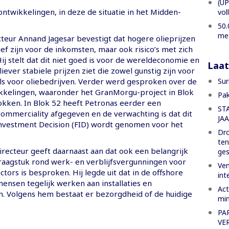
(UP
ontwikkelingen, in deze de situatie in het Midden-
vol
50.
met
cteur Annand Jagesar bevestigt dat hogere olieprijzen
ief zijn voor de inkomsten, maar ook risico’s met zich
j stelt dat dit niet goed is voor de wereldeconomie en
Laat
liever stabiele prijzen ziet die zowel gunstig zijn voor
Sur
s voor oliebedrijven. Verder werd gesproken over de
kkelingen, waaronder het GranMorgu-project in Blok
Pak
okken. In Blok 52 heeft Petronas eerder een
ST
commerciality afgegeven en de verwachting is dat dit
JA
 Investment Decision (FID) wordt genomen voor het
Dro
ten
irecteur geeft daarnaast aan dat ook een belangrijk
ges
raagstuk rond werk- en verblijfsvergunningen voor
Ven
ctors is besproken. Hij legde uit dat in de offshore
int
ensen tegelijk werken aan installaties en
Act
en. Volgens hem bestaat er bezorgdheid of de huidige
min
PA
VE