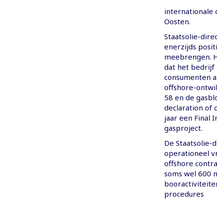
internationale 
Oosten.
Staatsolie-dire
enerzijds posit
meebrengen. Hi
dat het bedrijf 
consumenten al
offshore-ontwi
58 en de gasbl
declaration of 
jaar een Final
gasproject.
De Staatsolie-d
operationeel v
offshore contra
soms wel 600 m
booractiviteit
procedures