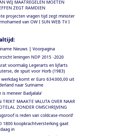
AN WIJ MAATREGELEN MOETEN
EFFEN ZEGT RAMDIEN
te projecten vragen tijd zegt minister
rmohamed van OW I SUN WEB TV I
ltijd:
iname Nieuws | Voorpagina
rzicht leningen NDP 2015 -2020
rat voormalig Legerarts en lijfarts
terse, de spuit voor Horb (1983)
 werkdag komt er Euro 634.000,00 uit
erland naar Suriname
e is meneer Badjalala’
N TRIKT MAAKTE VALUTA OVER NAAR
OTELAL ZONDER OMSCHRIJVING
ugsroof is reden van coldcase-moord’
 1800 koopkrachtversterking gaat
daag in