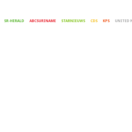
Overslaan
en
naar
SR-HERALD
ABCSURINAME
STARNIEUWS
CDS
KPS
UNITED 
de
inhoud
gaan