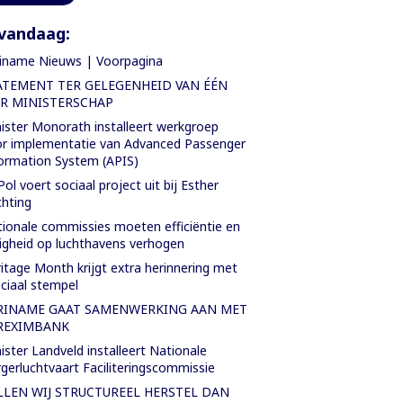
vandaag:
iname Nieuws | Voorpagina
ATEMENT TER GELEGENHEID VAN ÉÉN
AR MINISTERSCHAP
ister Monorath installeert werkgroep
r implementatie van Advanced Passenger
ormation System (APIS)
Pol voert sociaal project uit bij Esther
chting
ionale commissies moeten efficiëntie en
ligheid op luchthavens verhogen
itage Month krijgt extra herinnering met
ciaal stempel
RINAME GAAT SAMENWERKING AAN MET
REXIMBANK
ister Landveld installeert Nationale
gerluchtvaart Faciliteringscommissie
LLEN WIJ STRUCTUREEL HERSTEL DAN