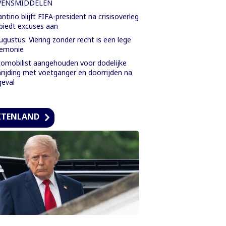
VENSMIDDELEN
antino blijft FIFA-president na crisisoverleg
biedt excuses aan
ugustus: Viering zonder recht is een lege
remonie
omobilist aangehouden voor dodelijke
rijding met voetganger en doorrijden na
eval
ITENLAND