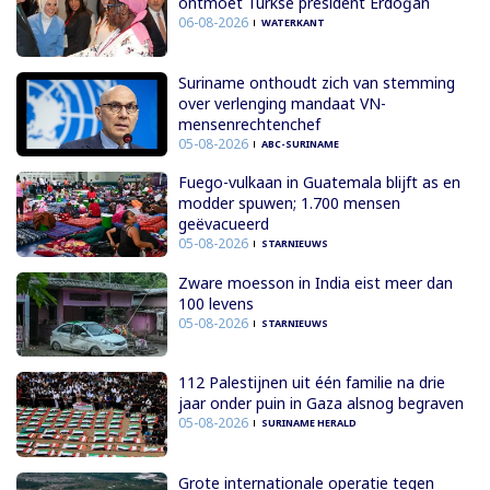
ontmoet Turkse president Erdoğan
06-08-2026
WATERKANT
Suriname onthoudt zich van stemming
over verlenging mandaat VN-
mensenrechtenchef
05-08-2026
ABC-SURINAME
Fuego-vulkaan in Guatemala blijft as en
modder spuwen; 1.700 mensen
geëvacueerd
05-08-2026
STARNIEUWS
Zware moesson in India eist meer dan
100 levens
05-08-2026
STARNIEUWS
112 Palestijnen uit één familie na drie
jaar onder puin in Gaza alsnog begraven
05-08-2026
SURINAME HERALD
Grote internationale operatie tegen