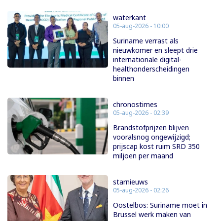
waterkant
05-aug-2026 - 10:00
Suriname verrast als
nieuwkomer en sleept drie
internationale digital-
healthonderscheidingen
binnen
chronostimes
05-aug-2026 - 02:39
Brandstofprijzen blijven
vooralsnog ongewijzigd;
prijscap kost ruim SRD 350
miljoen per maand
starnieuws
05-aug-2026 - 02:26
Oostelbos: Suriname moet in
Brussel werk maken van