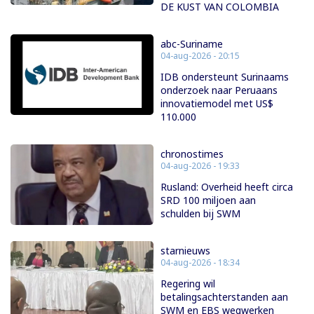
DE KUST VAN COLOMBIA
abc-Suriname
04-aug-2026 - 20:15
IDB ondersteunt Surinaams
onderzoek naar Peruaans
innovatiemodel met US$
110.000
chronostimes
04-aug-2026 - 19:33
Rusland: Overheid heeft circa
SRD 100 miljoen aan
schulden bij SWM
starnieuws
04-aug-2026 - 18:34
Regering wil
betalingsachterstanden aan
SWM en EBS wegwerken