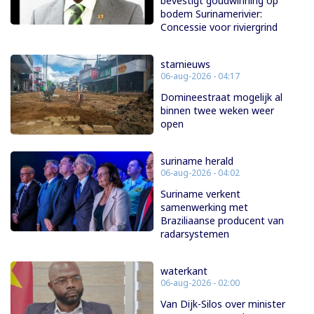
bevestigt goudwinning op
bodem Surinamerivier:
Concessie voor riviergrind
starnieuws
06-aug-2026 - 04:17
Domineestraat mogelijk al
binnen twee weken weer
open
suriname herald
06-aug-2026 - 04:02
Suriname verkent
samenwerking met
Braziliaanse producent van
radarsystemen
waterkant
06-aug-2026 - 02:00
Van Dijk-Silos over minister