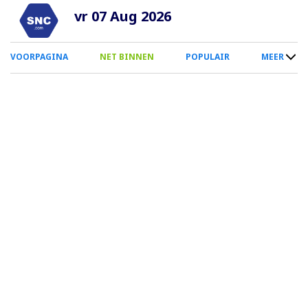
Overslaan
vr 07 Aug 2026
en
naar
0
VOORPAGINA
NET BINNEN
POPULAIR
MEER
de
Smartphone
inhoud
Menu
gaan