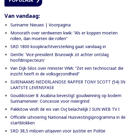
POPULAIR
Van vandaag:
Suriname Nieuws | Voorpagina
Monorath over verdwenen kwik: “Als er koppen moeten
rollen, dan moeten die rollen”
SRD 1800 koopkrachtversterking gaat vandaag in
Gentle: 'Vice-president Brunswijk zit achter ontslag
hoofdinspecteurs'
Van Dijk-Silos over minister VWA: “Zet een technocraat die
inzicht heeft in de volksgezondheid”
SURINAAMS-NEDERLANDSE RAPPER TONY SCOTT (54) IN
LAATSTE LEVENSFASE
Gouddossier 8: Asabina bevestigt goudwinning op bodem
Surinamerivier: Concessie voor riviergrind
Pakkitow vindt de eis van OvJ belachelijk I SUN WEB TV I
Officiële uitvoering Nationaal Huisvestingsprogramma in de
startblokken
SRD 38,5 miljoen uitgaven voor Justitie en Politie