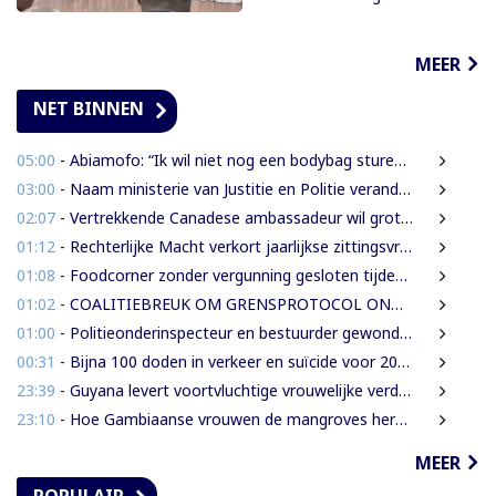
MEER
NET BINNEN
05:00
- Abiamofo: “Ik wil niet nog een bodybag sturen naar dat gebied”
03:00
- Naam ministerie van Justitie en Politie verandert naar Justitie en Veiligheid
02:07
- Vertrekkende Canadese ambassadeur wil grotere rol voor Canada in Suriname
01:12
- Rechterlijke Macht verkort jaarlijkse zittingsvrije periode naar één maand
01:08
- Foodcorner zonder vergunning gesloten tijdens derde dag integrale controles
01:02
- COALITIEBREUK OM GRENSPROTOCOL ONWAARSCHIJNLIJK
01:00
- Politieonderinspecteur en bestuurder gewond nadat auto over de kop slaat
00:31
- Bijna 100 doden in verkeer en suïcide voor 2026 is veel te veel’, zegt Lau
23:39
- Guyana levert voortvluchtige vrouwelijke verdachte in mensenhandel uit aan Suriname
23:10
- Hoe Gambiaanse vrouwen de mangroves herstellen die Banjul beschermen
MEER