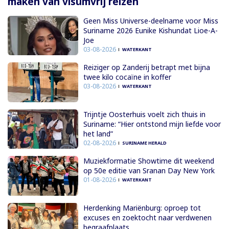
maken van visumvrij reizen
Geen Miss Universe-deelname voor Miss
Suriname 2026 Eunike Kishundat Lioe-A-
Joe
03-08-2026
WATERKANT
Reiziger op Zanderij betrapt met bijna
twee kilo cocaïne in koffer
03-08-2026
WATERKANT
Trijntje Oosterhuis voelt zich thuis in
Suriname: “Hier ontstond mijn liefde voor
het land”
02-08-2026
SURINAME HERALD
Muziekformatie Showtime dit weekend
op 50e editie van Sranan Day New York
01-08-2026
WATERKANT
Herdenking Mariënburg: oproep tot
excuses en zoektocht naar verdwenen
begraafplaats