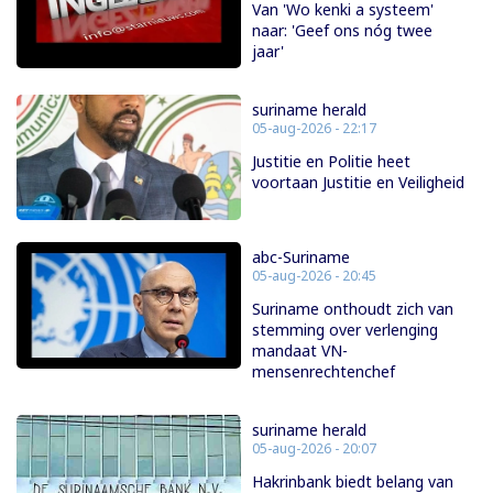
Van 'Wo kenki a systeem'
naar: 'Geef ons nóg twee
jaar'
suriname herald
05-aug-2026 - 22:17
Justitie en Politie heet
voortaan Justitie en Veiligheid
abc-Suriname
05-aug-2026 - 20:45
Suriname onthoudt zich van
stemming over verlenging
mandaat VN-
mensenrechtenchef
suriname herald
05-aug-2026 - 20:07
Hakrinbank biedt belang van