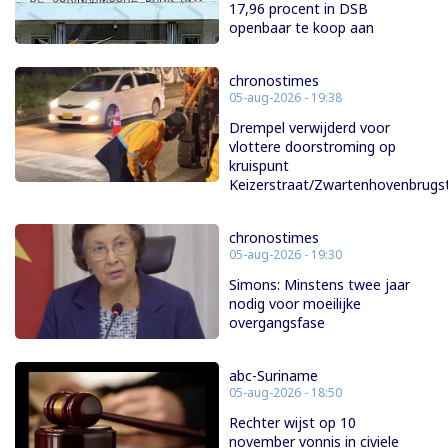
17,96 procent in DSB
openbaar te koop aan
chronostimes
05-aug-2026 - 19:38
Drempel verwijderd voor
vlottere doorstroming op
kruispunt
Keizerstraat/Zwartenhovenbrugs
chronostimes
05-aug-2026 - 19:30
Simons: Minstens twee jaar
nodig voor moeilijke
overgangsfase
abc-Suriname
05-aug-2026 - 18:50
Rechter wijst op 10
november vonnis in civiele