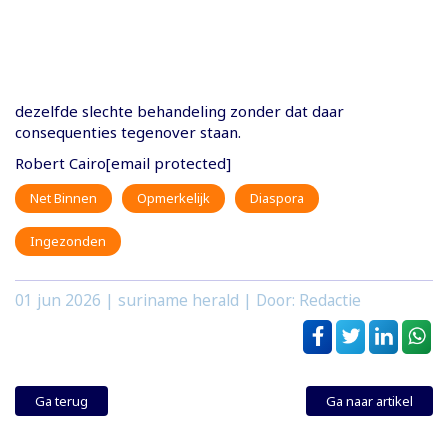
dezelfde slechte behandeling zonder dat daar
consequenties tegenover staan.
Robert Cairo[email protected]
Net Binnen
Opmerkelijk
Diaspora
Ingezonden
01 jun 2026
| suriname herald | Door: Redactie
Ga terug
Ga naar artikel