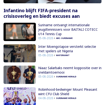
Infantino blijft FIFA-president na
crisisoverleg en biedt excuses aan
Suriname ontvangt internationale
jeugdtennissers voor BAITALI COTECC
U14 Tennis Cup
05-08-2026
ABC-SURINAME
Inter Moengotapoe versterkt selectie
met spelers uit Nigeria
05-08-2026
WATERKANT
Niaaz Salarbaks neemt koppositie over in
sneldamtoernooi
05-08-2026
SURINAME HERALD
Robinhood-bedwinger Mount Pleasant
wint CFU Club Shield
04-08-2026
SURINAME HERALD