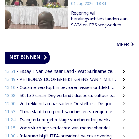
04-aug-2026 - 18:34
Regering wil
betalingsachterstanden aan
SWM en EBS wegwerken
MEER
NET BINNEN
13:51
- Essay I: Van Zee naar Land - Wat Suriname zelf moet weten over de Nieuwe Raffinaderij en Gas-to-Shore
13:49
- PETRONAS DOORBREEKT GRENS VAN 1 MILJARD VATEN IN BLOK 52 | WAT BETEKENT DEZE MIJLPAAL VOOR DE SURINAAMSE ECONOMIE?
13:10
- Cocaïne verstopt in bevroren vissen ontdekt bij douanecontrole
13:08
- 50ste Sranan Dey verbindt diaspora, cultuur en ondernemerschap in New York
12:00
- Vertrekkend ambassadeur Oostelbos: ‘De grootste rijkdom van Suriname zijn de mensen’
11:53
- China slaat terug met sancties en strengere exportregels in handelsconflict met VS
11:24
- Tsang erkent gebrekkige voorbereiding werkzaamheden Domineestraat
11:15
- Voortvluchtige verdachte van mensenhandel uitgeleverd door Guyana
11:00
- Infantino blijft FIFA-president na crisisoverleg en biedt excuses aan