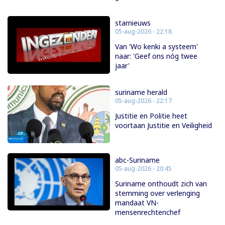
starnieuws
05-aug-2026 - 22:18
Van 'Wo kenki a systeem'
naar: 'Geef ons nóg twee
jaar'
suriname herald
05-aug-2026 - 22:17
Justitie en Politie heet
voortaan Justitie en Veiligheid
abc-Suriname
05-aug-2026 - 20:45
Suriname onthoudt zich van
stemming over verlenging
mandaat VN-
mensenrechtenchef