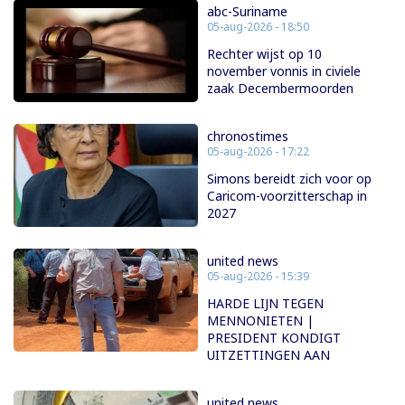
abc-Suriname
05-aug-2026 - 18:50
Rechter wijst op 10
november vonnis in civiele
zaak Decembermoorden
chronostimes
05-aug-2026 - 17:22
Simons bereidt zich voor op
Caricom-voorzitterschap in
2027
united news
05-aug-2026 - 15:39
HARDE LIJN TEGEN
MENNONIETEN |
PRESIDENT KONDIGT
UITZETTINGEN AAN
united news