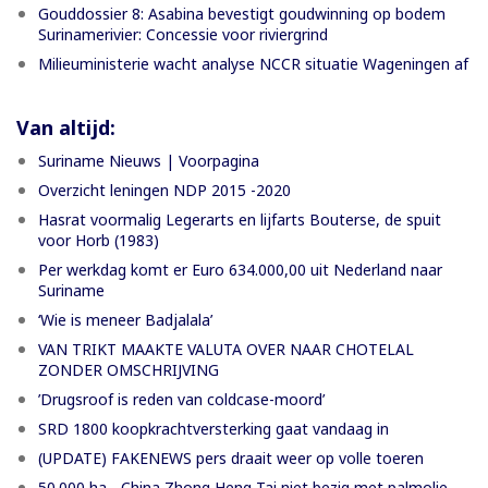
Gouddossier 8: Asabina bevestigt goudwinning op bodem
Surinamerivier: Concessie voor riviergrind
Milieuministerie wacht analyse NCCR situatie Wageningen af
Van altijd:
Suriname Nieuws | Voorpagina
Overzicht leningen NDP 2015 -2020
Hasrat voormalig Legerarts en lijfarts Bouterse, de spuit
voor Horb (1983)
Per werkdag komt er Euro 634.000,00 uit Nederland naar
Suriname
‘Wie is meneer Badjalala’
VAN TRIKT MAAKTE VALUTA OVER NAAR CHOTELAL
ZONDER OMSCHRIJVING
’Drugsroof is reden van coldcase-moord’
SRD 1800 koopkrachtversterking gaat vandaag in
(UPDATE) FAKENEWS pers draait weer op volle toeren
50.000 ha - China Zhong Heng Tai niet bezig met palmolie