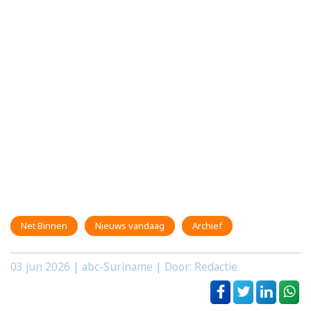
Net Binnen
Nieuws vandaag
Archief
03 jun 2026
| abc-Suriname | Door: Redactie