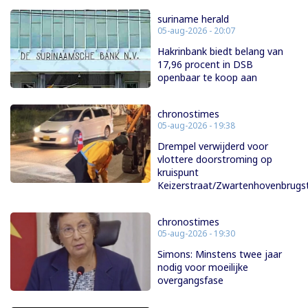
suriname herald
05-aug-2026 - 20:07
Hakrinbank biedt belang van
17,96 procent in DSB
openbaar te koop aan
chronostimes
05-aug-2026 - 19:38
Drempel verwijderd voor
vlottere doorstroming op
kruispunt
Keizerstraat/Zwartenhovenbrugs
chronostimes
05-aug-2026 - 19:30
Simons: Minstens twee jaar
nodig voor moeilijke
overgangsfase