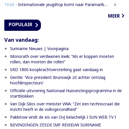
10:00
- Internationale jeugdtop komt naar Paramaribo voor BAITALI COTECC U14 Tennis Cup
MEER
POPULAIR
Van vandaag:
Suriname Nieuws | Voorpagina
Monorath over verdwenen kwik: “Als er koppen moeten
rollen, dan moeten die rollen”
SRD 1800 koopkrachtversterking gaat vandaag in
Gentle: 'Vice-president Brunswijk zit achter ontslag
hoofdinspecteurs'
Officiële uitvoering Nationaal Huisvestingsprogramma in de
startblokken
Van Dijk-Silos over minister VWA: “Zet een technocraat die
inzicht heeft in de volksgezondheid”
Pakkitow vindt de eis van OvJ belachelijk I SUN WEB TV I
BEVINDINGEN ZESDE IMF REVIEUW SURINAME