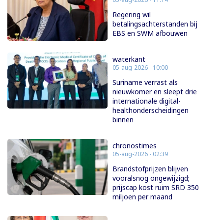
Regering wil
betalingsachterstanden bij
EBS en SWM afbouwen
waterkant
05-aug-2026 - 10:00
Suriname verrast als
nieuwkomer en sleept drie
internationale digital-
healthonderscheidingen
binnen
chronostimes
05-aug-2026 - 02:39
Brandstofprijzen blijven
vooralsnog ongewijzigd;
prijscap kost ruim SRD 350
miljoen per maand