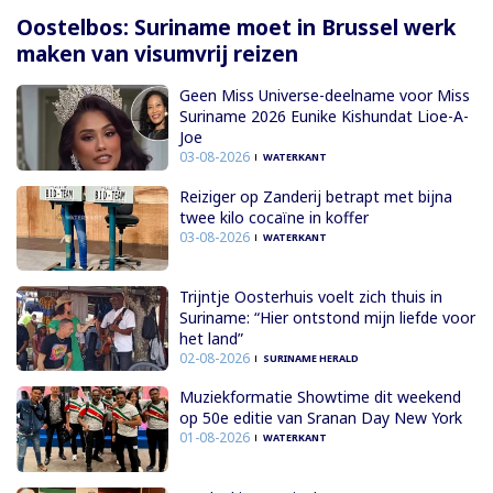
Oostelbos: Suriname moet in Brussel werk
maken van visumvrij reizen
Geen Miss Universe-deelname voor Miss
Suriname 2026 Eunike Kishundat Lioe-A-
Joe
03-08-2026
WATERKANT
Reiziger op Zanderij betrapt met bijna
twee kilo cocaïne in koffer
03-08-2026
WATERKANT
Trijntje Oosterhuis voelt zich thuis in
Suriname: “Hier ontstond mijn liefde voor
het land”
02-08-2026
SURINAME HERALD
Muziekformatie Showtime dit weekend
op 50e editie van Sranan Day New York
01-08-2026
WATERKANT