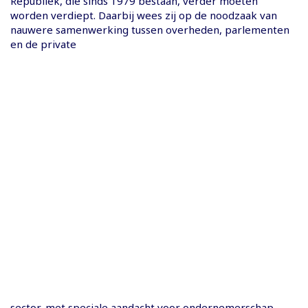
Republiek, die sinds 1979 bestaan, verder moeten
worden verdiept. Daarbij wees zij op de noodzaak van
nauwere samenwerking tussen overheden, parlementen
en de private
sector, met speciale aandacht voor ondernemerschap,