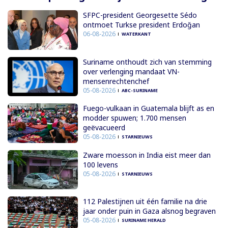
SFPC-president Georgesette Sédo
ontmoet Turkse president Erdoğan
06-08-2026
WATERKANT
Suriname onthoudt zich van stemming
over verlenging mandaat VN-
mensenrechtenchef
05-08-2026
ABC-SURINAME
Fuego-vulkaan in Guatemala blijft as en
modder spuwen; 1.700 mensen
geëvacueerd
05-08-2026
STARNIEUWS
Zware moesson in India eist meer dan
100 levens
05-08-2026
STARNIEUWS
112 Palestijnen uit één familie na drie
jaar onder puin in Gaza alsnog begraven
05-08-2026
SURINAME HERALD