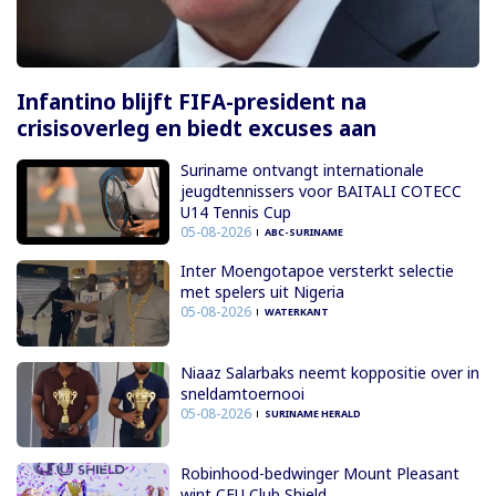
Infantino blijft FIFA-president na
crisisoverleg en biedt excuses aan
Suriname ontvangt internationale
jeugdtennissers voor BAITALI COTECC
U14 Tennis Cup
05-08-2026
ABC-SURINAME
Inter Moengotapoe versterkt selectie
met spelers uit Nigeria
05-08-2026
WATERKANT
Niaaz Salarbaks neemt koppositie over in
sneldamtoernooi
05-08-2026
SURINAME HERALD
Robinhood-bedwinger Mount Pleasant
wint CFU Club Shield