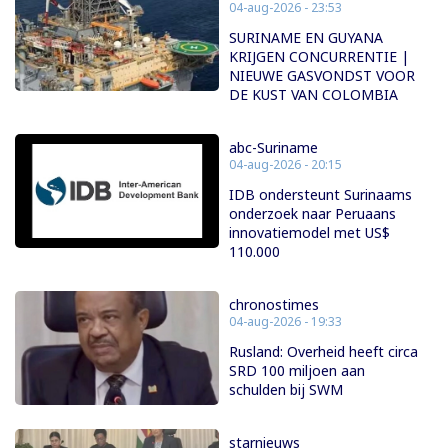
04-aug-2026 - 23:53
SURINAME EN GUYANA
KRIJGEN CONCURRENTIE |
NIEUWE GASVONDST VOOR
DE KUST VAN COLOMBIA
abc-Suriname
04-aug-2026 - 20:15
IDB ondersteunt Surinaams
onderzoek naar Peruaans
innovatiemodel met US$
110.000
chronostimes
04-aug-2026 - 19:33
Rusland: Overheid heeft circa
SRD 100 miljoen aan
schulden bij SWM
starnieuws