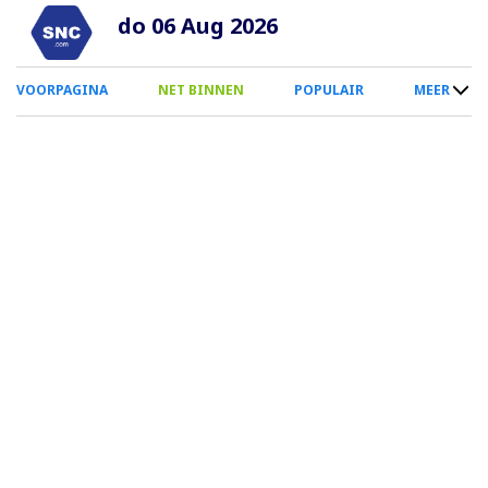
Overslaan
do 06 Aug 2026
en
naar
0
VOORPAGINA
NET BINNEN
POPULAIR
MEER
de
Smartphone
inhoud
Menu
gaan