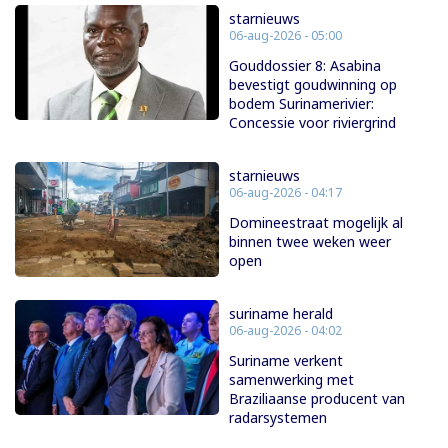
starnieuws
06-aug-2026 - 05:00
Gouddossier 8: Asabina
bevestigt goudwinning op
bodem Surinamerivier:
Concessie voor riviergrind
starnieuws
06-aug-2026 - 04:17
Domineestraat mogelijk al
binnen twee weken weer
open
suriname herald
06-aug-2026 - 04:02
Suriname verkent
samenwerking met
Braziliaanse producent van
radarsystemen