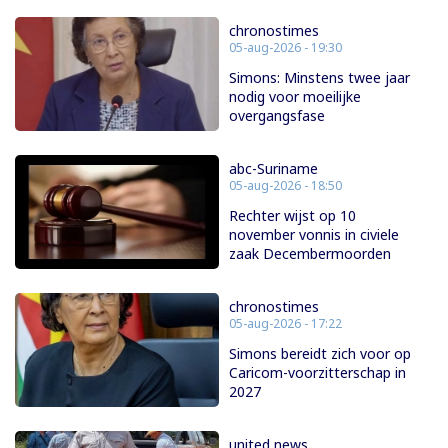
chronostimes
05-aug-2026 - 19:30
Simons: Minstens twee jaar
nodig voor moeilijke
overgangsfase
abc-Suriname
05-aug-2026 - 18:50
Rechter wijst op 10
november vonnis in civiele
zaak Decembermoorden
chronostimes
05-aug-2026 - 17:22
Simons bereidt zich voor op
Caricom-voorzitterschap in
2027
united news