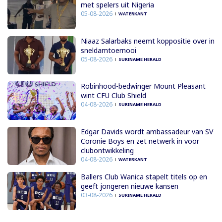
met spelers uit Nigeria
05-08-2026
WATERKANT
Niaaz Salarbaks neemt koppositie over in
sneldamtoernooi
05-08-2026
SURINAME HERALD
Robinhood-bedwinger Mount Pleasant
wint CFU Club Shield
04-08-2026
SURINAME HERALD
Edgar Davids wordt ambassadeur van SV
Coronie Boys en zet netwerk in voor
clubontwikkeling
04-08-2026
WATERKANT
Ballers Club Wanica stapelt titels op en
geeft jongeren nieuwe kansen
03-08-2026
SURINAME HERALD