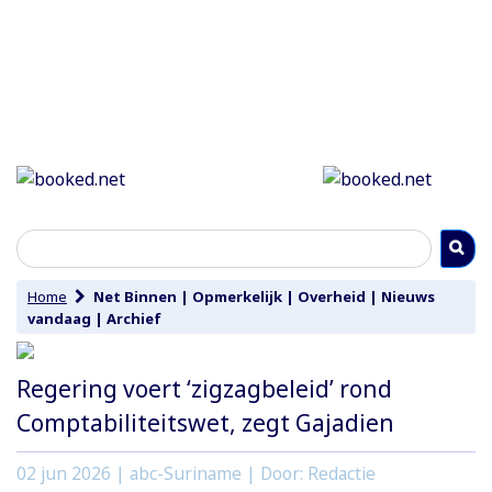
Home
Net Binnen
|
Opmerkelijk
|
Overheid
|
Nieuws
vandaag
|
Archief
Regering voert ‘zigzagbeleid’ rond
Comptabiliteitswet, zegt Gajadien
02 jun 2026
| abc-Suriname | Door: Redactie