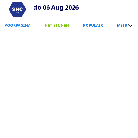
Overslaan
do 06 Aug 2026
en
naar
0
VOORPAGINA
NET BINNEN
POPULAIR
MEER
de
Smartphone
inhoud
Menu
gaan