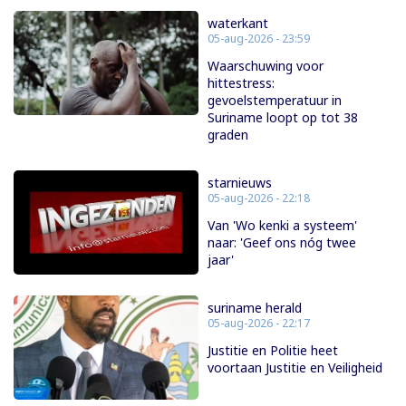
waterkant
05-aug-2026 - 23:59
Waarschuwing voor
hittestress:
gevoelstemperatuur in
Suriname loopt op tot 38
graden
starnieuws
05-aug-2026 - 22:18
Van 'Wo kenki a systeem'
naar: 'Geef ons nóg twee
jaar'
suriname herald
05-aug-2026 - 22:17
Justitie en Politie heet
voortaan Justitie en Veiligheid