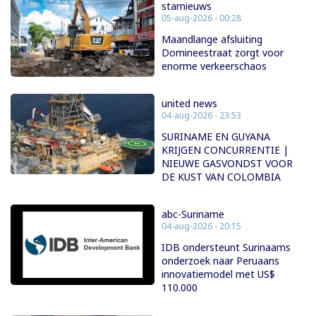
starnieuws
05-aug-2026 - 00:28
Maandlange afsluiting
Domineestraat zorgt voor
enorme verkeerschaos
united news
04-aug-2026 - 23:53
SURINAME EN GUYANA
KRIJGEN CONCURRENTIE |
NIEUWE GASVONDST VOOR
DE KUST VAN COLOMBIA
abc-Suriname
04-aug-2026 - 20:15
IDB ondersteunt Surinaams
onderzoek naar Peruaans
innovatiemodel met US$
110.000