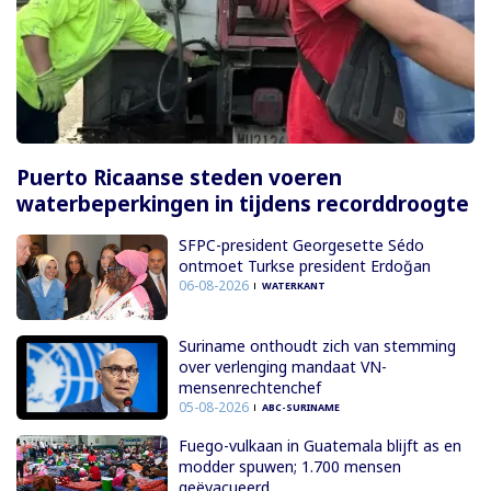
Puerto Ricaanse steden voeren
waterbeperkingen in tijdens recorddroogte
SFPC-president Georgesette Sédo
ontmoet Turkse president Erdoğan
06-08-2026
WATERKANT
Suriname onthoudt zich van stemming
over verlenging mandaat VN-
mensenrechtenchef
05-08-2026
ABC-SURINAME
Fuego-vulkaan in Guatemala blijft as en
modder spuwen; 1.700 mensen
geëvacueerd