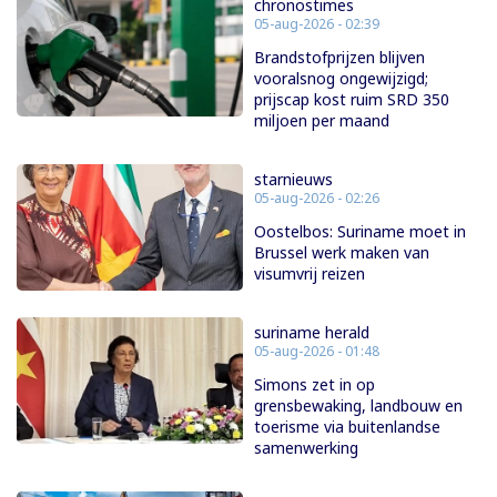
chronostimes
05-aug-2026 - 02:39
Brandstofprijzen blijven
vooralsnog ongewijzigd;
prijscap kost ruim SRD 350
miljoen per maand
starnieuws
05-aug-2026 - 02:26
Oostelbos: Suriname moet in
Brussel werk maken van
visumvrij reizen
suriname herald
05-aug-2026 - 01:48
Simons zet in op
grensbewaking, landbouw en
toerisme via buitenlandse
samenwerking