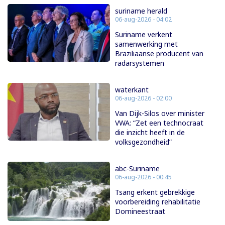
suriname herald
06-aug-2026 - 04:02
Suriname verkent
samenwerking met
Braziliaanse producent van
radarsystemen
waterkant
06-aug-2026 - 02:00
Van Dijk-Silos over minister
VWA: “Zet een technocraat
die inzicht heeft in de
volksgezondheid”
abc-Suriname
06-aug-2026 - 00:45
Tsang erkent gebrekkige
voorbereiding rehabilitatie
Domineestraat