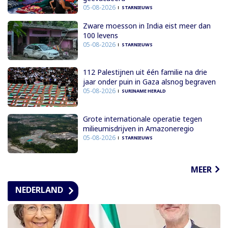
05-08-2026
STARNIEUWS
Zware moesson in India eist meer dan
100 levens
05-08-2026
STARNIEUWS
112 Palestijnen uit één familie na drie
jaar onder puin in Gaza alsnog begraven
05-08-2026
SURINAME HERALD
Grote internationale operatie tegen
milieumisdrijven in Amazoneregio
05-08-2026
STARNIEUWS
MEER
NEDERLAND