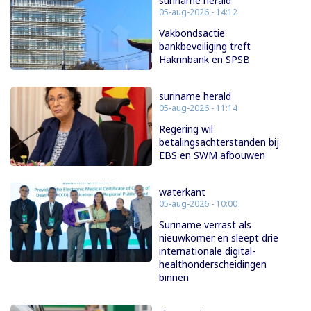
suriname herald
05-aug-2026 - 14:12
Vakbondsactie
bankbeveiliging treft
Hakrinbank en SPSB
suriname herald
05-aug-2026 - 11:14
Regering wil
betalingsachterstanden bij
EBS en SWM afbouwen
waterkant
05-aug-2026 - 10:00
Suriname verrast als
nieuwkomer en sleept drie
internationale digital-
healthonderscheidingen
binnen