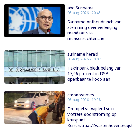
abc-Suriname
05-aug-2026 - 20:45
Suriname onthoudt zich van
stemming over verlenging
mandaat VN-
mensenrechtenchef
suriname herald
05-aug-2026 - 20:07
Hakrinbank biedt belang van
17,96 procent in DSB
openbaar te koop aan
chronostimes
05-aug-2026 - 19:38
Drempel verwijderd voor
vlottere doorstroming op
kruispunt
Keizerstraat/Zwartenhovenbrugs