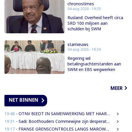
chronostimes
04-aug-2026 - 19:33
Rusland: Overheid heeft circa
SRD 100 miljoen aan
schulden bij SWM
starnieuws
04-aug-2026 - 18:34
Regering wil
betalingsachterstanden aan
SWM en EBS wegwerken
MEER
NET BINNEN
19:48
- OTNV BIEDT IN SAMENWERKING MET HAAR INTERNATIONALE PARTNERS 200 GRATIS STUDIEBEURZEN AAN TECHNISCH TALENT
19:31
- Sadi: Boothouders Commewijne zijn desperate, wachten 6 jaren op tariefaanpassing
19:17
- FRANSE GRENSCONTROLES LANGS MAROWIJNERIVIER WEDEROM FORS AANGESCHERPT