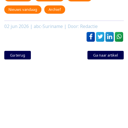
Nieuws vandaag
Archief
02 jun 2026
| abc-Suriname | Door: Redactie
Ga terug
Ga naar artikel