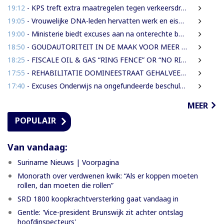
19:12
- KPS treft extra maatregelen tegen verkeersdrukte binnenstad
19:05
- Vrouwelijke DNA-leden hervatten werk en eisen strengere gedragsregels na uitlating Van Samson
19:00
- Ministerie biedt excuses aan na onterechte beschuldigingen tegen IMEAO 2-directeur
18:50
- GOUDAUTORITEIT IN DE MAAK VOOR MEER ORDENING EN INKOMSTEN
18:25
- FISCALE OIL & GAS “RING FENCE” OR “NO RING FENCE”? THAT IS THE QUESTION!
17:55
- REHABILITATIE DOMINEESTRAAT GEHALVEERD TOT TWEE WEKEN NA ERNSTIGE VERKEERSCHAOS
17:40
- Excuses Onderwijs na ongefundeerde beschuldigingen directeur IMEAO 2
MEER
POPULAIR
Van vandaag:
Suriname Nieuws | Voorpagina
Monorath over verdwenen kwik: “Als er koppen moeten
rollen, dan moeten die rollen”
SRD 1800 koopkrachtversterking gaat vandaag in
Gentle: 'Vice-president Brunswijk zit achter ontslag
hoofdinspecteurs'