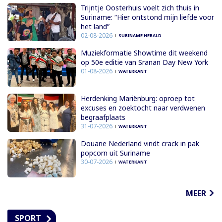
Trijntje Oosterhuis voelt zich thuis in
Suriname: “Hier ontstond mijn liefde voor
het land”
02-08-2026
SURINAME HERALD
Muziekformatie Showtime dit weekend
op 50e editie van Sranan Day New York
01-08-2026
WATERKANT
Herdenking Mariënburg: oproep tot
excuses en zoektocht naar verdwenen
begraafplaats
31-07-2026
WATERKANT
Douane Nederland vindt crack in pak
popcorn uit Suriname
30-07-2026
WATERKANT
MEER
SPORT