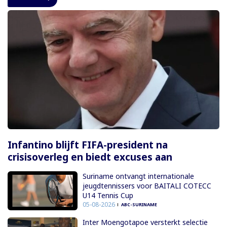
Infantino blijft FIFA-president na
crisisoverleg en biedt excuses aan
Suriname ontvangt internationale
jeugdtennissers voor BAITALI COTECC
U14 Tennis Cup
05-08-2026
ABC-SURINAME
Inter Moengotapoe versterkt selectie