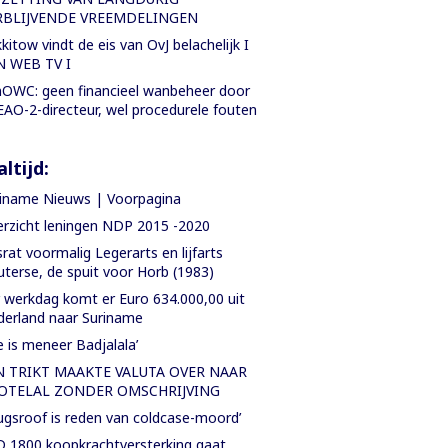
RBLIJVENDE VREEMDELINGEN
kitow vindt de eis van OvJ belachelijk I
N WEB TV I
OWC: geen financieel wanbeheer door
AO-2-directeur, wel procedurele fouten
ltijd:
iname Nieuws | Voorpagina
rzicht leningen NDP 2015 -2020
rat voormalig Legerarts en lijfarts
terse, de spuit voor Horb (1983)
 werkdag komt er Euro 634.000,00 uit
erland naar Suriname
e is meneer Badjalala’
N TRIKT MAAKTE VALUTA OVER NAAR
OTELAL ZONDER OMSCHRIJVING
ugsroof is reden van coldcase-moord’
 1800 koopkrachtversterking gaat