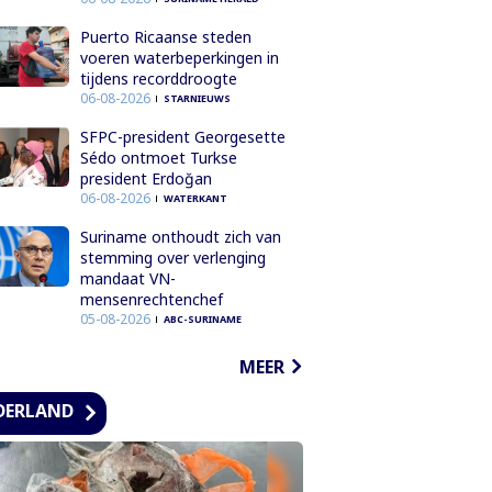
Puerto Ricaanse steden
voeren waterbeperkingen in
tijdens recorddroogte
06-08-2026
STARNIEUWS
SFPC-president Georgesette
Sédo ontmoet Turkse
president Erdoğan
06-08-2026
WATERKANT
Suriname onthoudt zich van
stemming over verlenging
mandaat VN-
mensenrechtenchef
05-08-2026
ABC-SURINAME
MEER
DERLAND