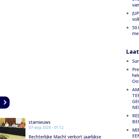
van
(UP
vol
50.
met
Laat
Sur
Pre
hel
Oo
AM
TE
GE
n
NE
RE
BE
starnieuws
07-aug-2026 - 01:12
MI
EE
Rechterlijke Macht verkort jaarlijkse