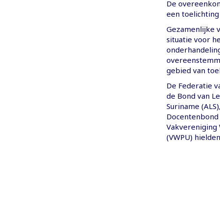
De overeenkoms
een toelichtin
Gezamenlijke v
situatie voor h
onderhandelin
overeenstemmin
gebied van toe
De Federatie v
de Bond van Ler
Suriname (ALS)
Docentenbond 
Vakvereniging 
(VWPU) hielden