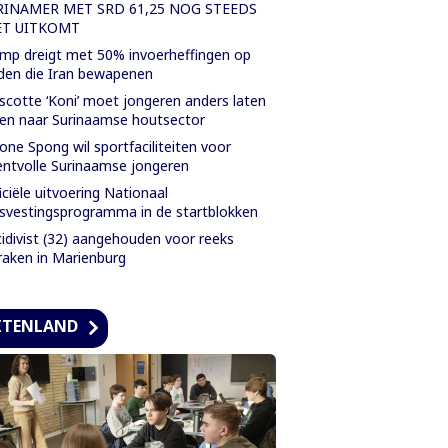
RINAMER MET SRD 61,25 NOG STEEDS
ET UITKOMT
mp dreigt met 50% invoerheffingen op
den die Iran bewapenen
cotte ‘Koni’ moet jongeren anders laten
ken naar Surinaamse houtsector
one Spong wil sportfaciliteiten voor
entvolle Surinaamse jongeren
iciële uitvoering Nationaal
svestingsprogramma in de startblokken
idivist (32) aangehouden voor reeks
raken in Marienburg
ITENLAND