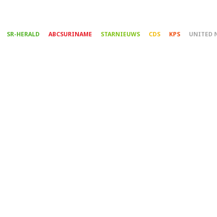
Overslaan
en
naar
SR-HERALD
ABCSURINAME
STARNIEUWS
CDS
KPS
UNITED 
de
inhoud
gaan