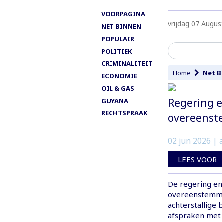
VOORPAGINA
vrijdag 07 Augus
NET BINNEN
POPULAIR
POLITIEK
CRIMINALITEIT
Home
Net B
ECONOMIE
OIL & GAS
Regering 
GUYANA
RECHTSPRAAK
overeens
02 jun 2026
| a
LEES VOOR
De regering e
overeenstemmi
achterstallige
afspraken met 