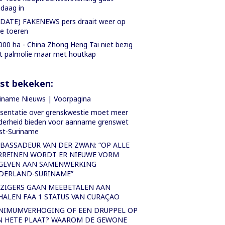
daag in
DATE) FAKENEWS pers draait weer op
le toeren
000 ha - China Zhong Heng Tai niet bezig
 palmolie maar met houtkap
st bekeken:
iname Nieuws | Voorpagina
sentatie over grenskwestie moet meer
derheid bieden voor aanname grenswet
st-Suriname
BASSADEUR VAN DER ZWAN: “OP ALLE
RREINEN WORDT ER NIEUWE VORM
GEVEN AAN SAMENWERKING
DERLAND-SURINAME”
IZIGERS GAAN MEEBETALEN AAN
HALEN FAA 1 STATUS VAN CURAÇAO
NIMUMVERHOGING OF EEN DRUPPEL OP
N HETE PLAAT? WAAROM DE GEWONE