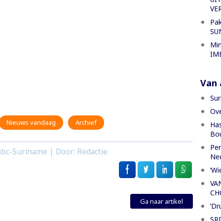
VE
Pak
SU
Min
IME
Van a
Sur
Ove
Nieuws vandaag
Archief
Has
Bou
Per
bc-Suriname | Door: Redactie
Ned
‘Wi
VA
CH
Ga naar artikel
’Dr
SRD