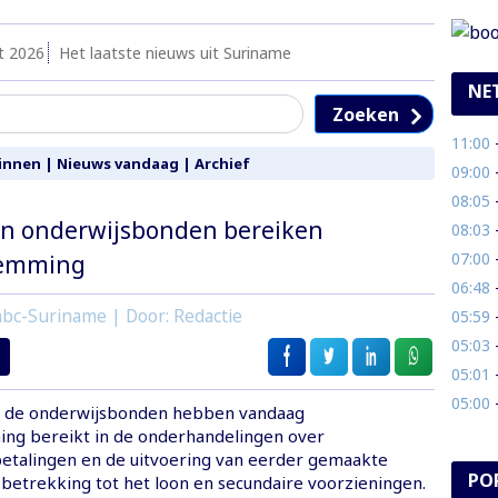
t 2026
Het laatste nieuws uit Suriname
NE
Zoeken
11:00
- 
innen
|
Nieuws vandaag
|
Archief
09:00
- 
08:05
- 
en onderwijsbonden bereiken
08:03
- 
07:00
-
temming
06:48
- 
bc-Suriname | Door: Redactie
05:59
- 
05:03
- 
05:01
- 
05:00
- 
n de onderwijsbonden hebben vandaag
ng bereikt in de onderhandelingen over
 betalingen en de uitvoering van eerder gemaakte
PO
betrekking tot het loon en secundaire voorzieningen.