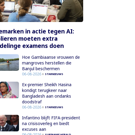
marken in actie tegen AI:
lieren moeten extra
delinge examens doen
Hoe Gambiaanse vrouwen de
mangroves herstellen die
Banjul beschermen
06-08-2026
STARNIEUWS
Ex-premier Sheikh Hasina
kondigt terugkeer naar
Bangladesh aan ondanks
doodstraf
06-08-2026
STARNIEUWS
Infantino blijft FIFA-president
na crisisoverleg en biedt
excuses aan
06-08-2026
SURINAME HERALD