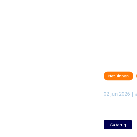
Net Binnen
02 jun 2026
| a
Ga terug