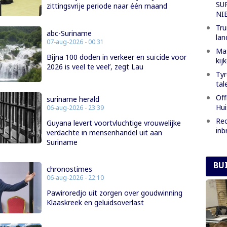
SU
zittingsvrije periode naar één maand
NI
Tru
abc-Suriname
lan
07-aug-2026 - 00:31
Mas
Bijna 100 doden in verkeer en suïcide voor
kij
2026 is veel te veel’, zegt Lau
Tyr
tal
Off
suriname herald
Hui
06-aug-2026 - 23:39
Rec
Guyana levert voortvluchtige vrouwelijke
inb
verdachte in mensenhandel uit aan
Suriname
BU
chronostimes
06-aug-2026 - 22:10
Pawiroredjo uit zorgen over goudwinning
Klaaskreek en geluidsoverlast