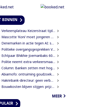
T BINNEN
Verkeersplateau Keizerstraat tijdelijk weggehaald vanwege chaos rond Domineestraat
Mascotte ‘Koni’ moet jongeren anders laten kijken naar Surinaamse houtsector
Denemarken in actie tegen AI: scholieren moeten extra mondelinge examens doen
Politieke overgangsgesprekken Venezuela beginnen zonder Machado
 Echtpaar Bhikhie-Joemanbaks 60 jaar getrouwd
Politie neemt extra verkeersmaatregelen rond afgesloten Domineestraat
Column: Banken zetten met hogere ATM-tarieven digitale economie op achterstand
Abiamofo: ontruiming goudzoekers nodig na dodelijke risico’s in Moeroekreek en 21 Bergi
Hakrinbank-directeur: geen verborgen motieven bij verkoop DSB-belang
Bouwkosten blijven stijgen: prijzen in een jaar tijd gemiddeld 7,3% hoger
MEER
PULAIR