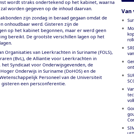
t wordt straks ondertekend op het kabinet, waarna
g zal worden gegeven op de inhoud daarvan.
Van 
akbonden zijn zondag in beraad gegaan omdat de
Sur
en onhoudbaar werd. Gisteren zijn de
Mon
gen op het kabinet begonnen, maar er werd geen
kop
g bereikt. De grootste verschillen lagen op het
rol
lagen.
SRD
an Organisaties van Leerkrachten in Suriname (FOLS),
van
aren (BvL), de Alliantie voor Leerkrachten in
Gen
, het Syndicaat voor Onderwijsgevenden, de
ont
Hoger Onderwijs in Suriname (DoHOS) en de
SU
Wetenschappelijk Personeel van de Universiteit
SC
 gisteren een persconferentie.
Van
tec
vol
Gou
gou
Con
SI
UI