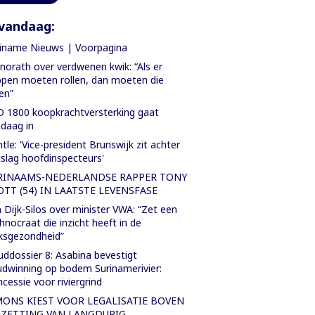
vandaag:
iname Nieuws | Voorpagina
orath over verdwenen kwik: “Als er
pen moeten rollen, dan moeten die
len”
 1800 koopkrachtversterking gaat
daag in
tle: 'Vice-president Brunswijk zit achter
slag hoofdinspecteurs'
RINAAMS-NEDERLANDSE RAPPER TONY
OTT (54) IN LAATSTE LEVENSFASE
 Dijk-Silos over minister VWA: “Zet een
hnocraat die inzicht heeft in de
ksgezondheid”
ddossier 8: Asabina bevestigt
dwinning op bodem Surinamerivier:
cessie voor riviergrind
MONS KIEST VOOR LEGALISATIE BOVEN
TZETTING VAN LANGDURIG