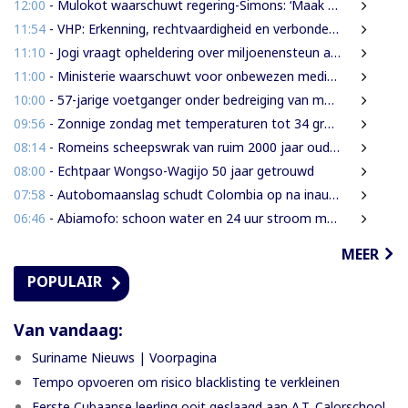
12:00
- Mulokot waarschuwt regering-Simons: ‘Maak van 5-kilometerwet geen uitstel van echte grondenrechten’
11:54
- VHP: Erkenning, rechtvaardigheid en verbondenheid op 9 augustus
11:10
- Jogi vraagt opheldering over miljoenensteun aan SLM en behaalde resultaten
11:00
- Ministerie waarschuwt voor onbewezen medische claims via sociale media
10:00
- 57-jarige voetganger onder bedreiging van mes beroofd van mobiele telefoon
09:56
- Zonnige zondag met temperaturen tot 34 graden
08:14
- Romeins scheepswrak van ruim 2000 jaar oud ontdekt bij Sicilië
08:00
- Echtpaar Wongso-Wagijo 50 jaar getrouwd
07:58
- Autobomaanslag schudt Colombia op na inauguratie van hardline president
06:46
- Abiamofo: schoon water en 24 uur stroom moeten ook afgelegen dorpen bereiken
MEER
POPULAIR
Van vandaag:
Suriname Nieuws | Voorpagina
Tempo opvoeren om risico blacklisting te verkleinen
Eerste Cubaanse leerling ooit geslaagd aan A.T. Calorschool