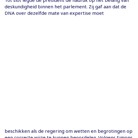
​Tot slot legde de president de nadruk op het belang van
deskundigheid binnen het parlement. Zij gaf aan dat de
DNA over dezelfde mate van expertise moet
beschikken als de regering om wetten en begrotingen op
een correcte wijze te kunnen beoordelen. Volgens Simons