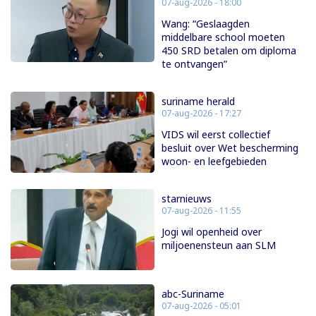
07-aug-2026 - 18:00
Wang: “Geslaagden
middelbare school moeten
450 SRD betalen om diploma
te ontvangen”
suriname herald
07-aug-2026 - 17:27
VIDS wil eerst collectief
besluit over Wet bescherming
woon- en leefgebieden
starnieuws
07-aug-2026 - 11:55
Jogi wil openheid over
miljoenensteun aan SLM
abc-Suriname
07-aug-2026 - 05:01