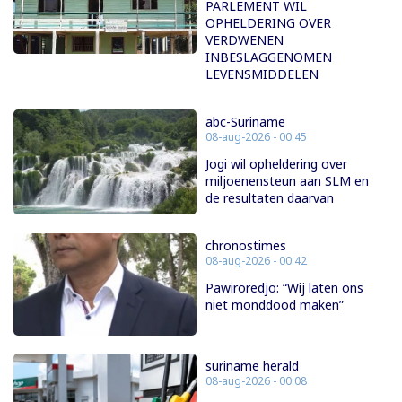
PARLEMENT WIL
OPHELDERING OVER
VERDWENEN
INBESLAGGENOMEN
LEVENSMIDDELEN
abc-Suriname
08-aug-2026 - 00:45
Jogi wil opheldering over
miljoenensteun aan SLM en
de resultaten daarvan
chronostimes
08-aug-2026 - 00:42
Pawiroredjo: “Wij laten ons
niet monddood maken”
suriname herald
08-aug-2026 - 00:08