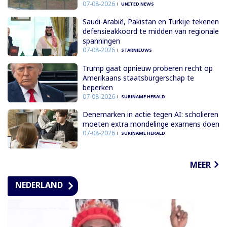
07-08-2026
UNITED NEWS
Saudi-Arabië, Pakistan en Turkije tekenen
defensieakkoord te midden van regionale
spanningen
07-08-2026
STARNIEUWS
Trump gaat opnieuw proberen recht op
Amerikaans staatsburgerschap te
beperken
07-08-2026
SURINAME HERALD
Denemarken in actie tegen AI: scholieren
moeten extra mondelinge examens doen
07-08-2026
SURINAME HERALD
MEER
NEDERLAND