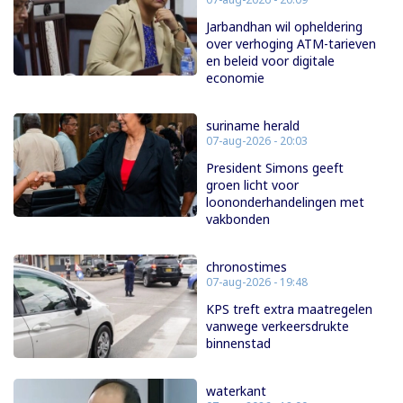
Jarbandhan wil opheldering
over verhoging ATM-tarieven
en beleid voor digitale
economie
suriname herald
07-aug-2026 - 20:03
President Simons geeft
groen licht voor
loononderhandelingen met
vakbonden
chronostimes
07-aug-2026 - 19:48
KPS treft extra maatregelen
vanwege verkeersdrukte
binnenstad
waterkant