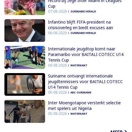
record bij zege Inter Miami in Leagues
Cup
07-08-2026
SURINAME HERALD
Infantino blijft FIFA-president na
crisisoverleg en biedt excuses aan
06-08-2026
SURINAME HERALD
Internationale jeugdtop komt naar
Paramaribo voor BAITALI COTECC U14
Tennis Cup
06-08-2026
WATERKANT
Suriname ontvangt internationale
jeugdtennissers voor BAITALI COTECC
U14 Tennis Cup
05-08-2026
ABC-SURINAME
Inter Moengotapoe versterkt selectie
met spelers uit Nigeria
05-08-2026
WATERKANT