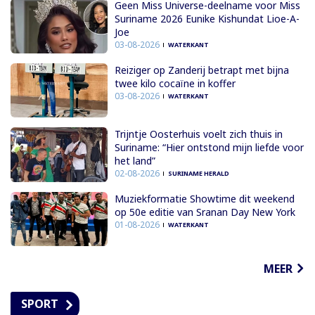
Geen Miss Universe-deelname voor Miss
Suriname 2026 Eunike Kishundat Lioe-A-
Joe
03-08-2026
WATERKANT
Reiziger op Zanderij betrapt met bijna
twee kilo cocaïne in koffer
03-08-2026
WATERKANT
Trijntje Oosterhuis voelt zich thuis in
Suriname: “Hier ontstond mijn liefde voor
het land”
02-08-2026
SURINAME HERALD
Muziekformatie Showtime dit weekend
op 50e editie van Sranan Day New York
01-08-2026
WATERKANT
MEER
SPORT