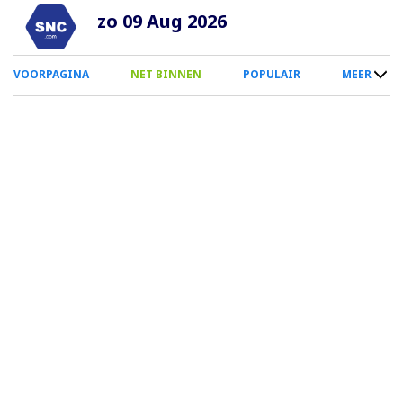
Overslaan
zo 09 Aug 2026
en
naar
0
VOORPAGINA
NET BINNEN
POPULAIR
MEER
de
Smartphone
inhoud
Menu
gaan