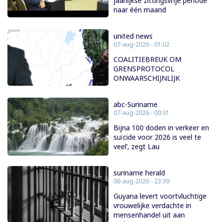
jaarlijkse zittingsvrije periode
naar één maand
united news
07-aug-2026 - 01:02
COALITIEBREUK OM
GRENSPROTOCOL
ONWAARSCHIJNLIJK
abc-Suriname
07-aug-2026 - 00:31
Bijna 100 doden in verkeer en
suïcide voor 2026 is veel te
veel’, zegt Lau
suriname herald
06-aug-2026 - 23:39
Guyana levert voortvluchtige
vrouwelijke verdachte in
mensenhandel uit aan