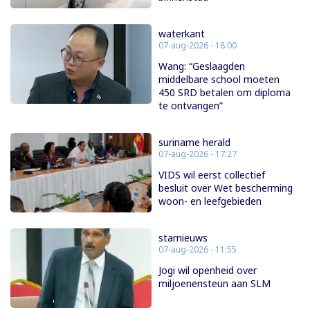
waterkant
07-aug-2026 - 18:00
Wang: “Geslaagden
middelbare school moeten
450 SRD betalen om diploma
te ontvangen”
suriname herald
07-aug-2026 - 17:27
VIDS wil eerst collectief
besluit over Wet bescherming
woon- en leefgebieden
starnieuws
07-aug-2026 - 11:55
Jogi wil openheid over
miljoenensteun aan SLM