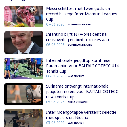
Messi schittert met twee goals en
record bij zege Inter Miami in Leagues
Cup
07-08-2026
SURINAME HERALD
Infantino blijft FIFA-president na
crisisoverleg en biedt excuses aan
06-08-2026
SURINAME HERALD
Internationale jeugdtop komt naar
Paramaribo voor BAITALI COTECC U14
Tennis Cup
06-08-2026
WATERKANT
Suriname ontvangt internationale
jeugdtennissers voor BAITALI COTECC
U14 Tennis Cup
05-08-2026
ABC-SURINAME
Inter Moengotapoe versterkt selectie
met spelers uit Nigeria
05-08-2026
WATERKANT