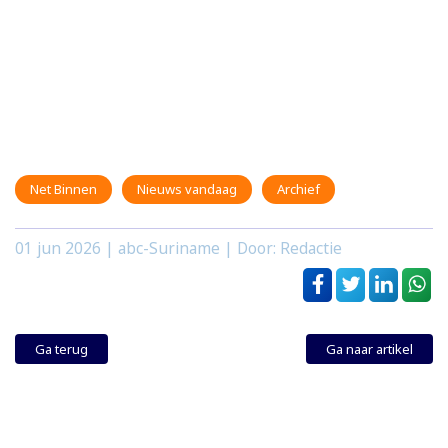
Net Binnen
Nieuws vandaag
Archief
01 jun 2026
| abc-Suriname | Door: Redactie
Ga terug
Ga naar artikel