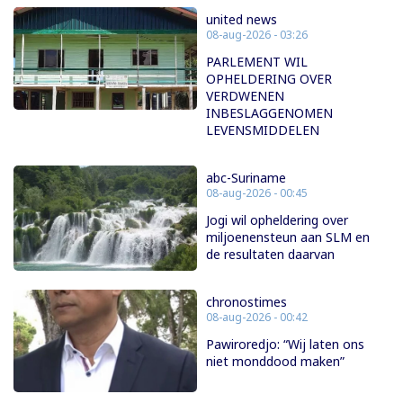
united news
08-aug-2026 - 03:26
PARLEMENT WIL
OPHELDERING OVER
VERDWENEN
INBESLAGGENOMEN
LEVENSMIDDELEN
abc-Suriname
08-aug-2026 - 00:45
Jogi wil opheldering over
miljoenensteun aan SLM en
de resultaten daarvan
chronostimes
08-aug-2026 - 00:42
Pawiroredjo: “Wij laten ons
niet monddood maken”