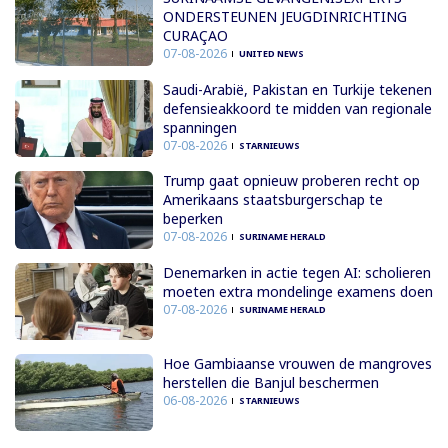
ONDERSTEUNEN JEUGDINRICHTING
CURAÇAO
07-08-2026
UNITED NEWS
Saudi-Arabië, Pakistan en Turkije tekenen
defensieakkoord te midden van regionale
spanningen
07-08-2026
STARNIEUWS
Trump gaat opnieuw proberen recht op
Amerikaans staatsburgerschap te
beperken
07-08-2026
SURINAME HERALD
Denemarken in actie tegen AI: scholieren
moeten extra mondelinge examens doen
07-08-2026
SURINAME HERALD
Hoe Gambiaanse vrouwen de mangroves
herstellen die Banjul beschermen
06-08-2026
STARNIEUWS