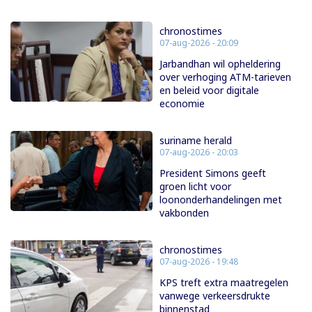
chronostimes
07-aug-2026 - 20:09
Jarbandhan wil opheldering
over verhoging ATM-tarieven
en beleid voor digitale
economie
suriname herald
07-aug-2026 - 20:03
President Simons geeft
groen licht voor
loononderhandelingen met
vakbonden
chronostimes
07-aug-2026 - 19:48
KPS treft extra maatregelen
vanwege verkeersdrukte
binnenstad