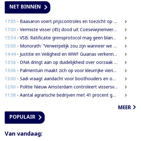
NET BINNEN
17:05
- Baasaron voert prijscontroles en toezicht op voedselveiligheid op
17:00
- Vermiste visser (45) dood uit Coesewijnerivier gehaald
15:54
- VSB: Ratificatie grensprotocol mag geen blanco cheque zijn
15:00
- Monorath: “Verwerpelijk zou zijn wanneer we de dingen zouden bedekken met de mantel der liefde”
14:44
- Justitie en Veiligheid en WWF Guianas verkennen verdere samenwerking
13:56
- DNA dringt aan op duidelijkheid over oorzaak massale vissterfte
13:06
- Palmentuin maakt zich op voor kleurrijke viering Dag der Inheemsen
13:00
- Sadi vraagt aandacht voor boothouders en overbelasting Wijdenboschbrug
12:00
- Politie Nieuw Amsterdam controleert vissersvaartuigen op de rivier
11:58
- Aantal agrarische bedrijven met 41 procent gegroeid
MEER
POPULAIR
Van vandaag: