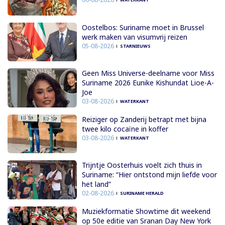
Oostelbos: Suriname moet in Brussel
werk maken van visumvrij reizen
05-08-2026
STARNIEUWS
Geen Miss Universe-deelname voor Miss
Suriname 2026 Eunike Kishundat Lioe-A-
Joe
03-08-2026
WATERKANT
Reiziger op Zanderij betrapt met bijna
twee kilo cocaïne in koffer
03-08-2026
WATERKANT
Trijntje Oosterhuis voelt zich thuis in
Suriname: “Hier ontstond mijn liefde voor
het land”
02-08-2026
SURINAME HERALD
Muziekformatie Showtime dit weekend
op 50e editie van Sranan Day New York