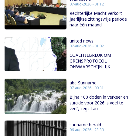
07-aug-2026 - 01:12
Rechterlijke Macht verkort
jaarlijkse zittingsvrije periode
naar één maand
united news
07-aug-2026 - 01:02
COALITIEBREUK OM
GRENSPROTOCOL
ONWAARSCHIJNLIJK
abc-Suriname
07-aug-2026 - 00:31
Bijna 100 doden in verkeer en
suïcide voor 2026 is veel te
veel’, zegt Lau
suriname herald
06-aug-2026 - 23:39