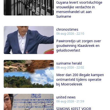
Guyana levert voortvluchtige
vrouwelijke verdachte in
mensenhandel uit aan
Suriname
chronostimes
06-aug-2026 - 22:10
Pawiroredjo uit zorgen over
goudwinning Klaaskreek en
geluidsoverlast
suriname herald
06-aug-2026 - 22:02
Meer dan 200 illegale kampen
ontmanteld tijdens operatie
bij Moeroekreek
united news
06-aug-2026 - 21:59
SIMONS KIEST VOOR