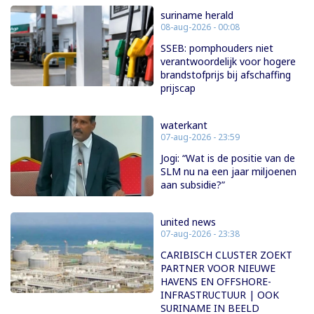
suriname herald
08-aug-2026 - 00:08
SSEB: pomphouders niet
verantwoordelijk voor hogere
brandstofprijs bij afschaffing
prijscap
waterkant
07-aug-2026 - 23:59
Jogi: “Wat is de positie van de
SLM nu na een jaar miljoenen
aan subsidie?”
united news
07-aug-2026 - 23:38
CARIBISCH CLUSTER ZOEKT
PARTNER VOOR NIEUWE
HAVENS EN OFFSHORE-
INFRASTRUCTUUR | OOK
SURINAME IN BEELD