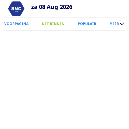
Overslaan
za 08 Aug 2026
en
naar
0
VOORPAGINA
NET BINNEN
POPULAIR
MEER
de
Smartphone
inhoud
Menu
gaan