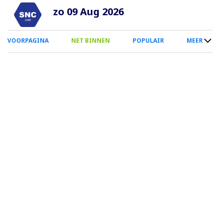
Overslaan
zo 09 Aug 2026
en
naar
0
VOORPAGINA
NET BINNEN
POPULAIR
MEER
de
Smartphone
inhoud
Menu
gaan