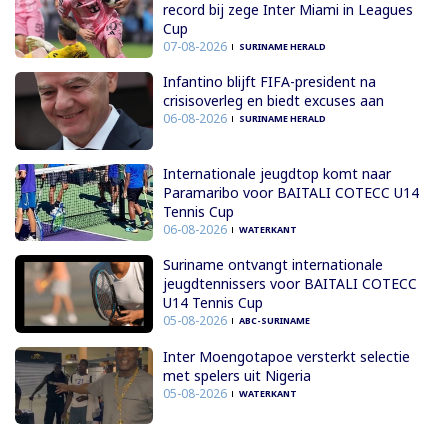
record bij zege Inter Miami in Leagues
Cup
07-08-2026
SURINAME HERALD
Infantino blijft FIFA-president na
crisisoverleg en biedt excuses aan
06-08-2026
SURINAME HERALD
Internationale jeugdtop komt naar
Paramaribo voor BAITALI COTECC U14
Tennis Cup
06-08-2026
WATERKANT
Suriname ontvangt internationale
jeugdtennissers voor BAITALI COTECC
U14 Tennis Cup
05-08-2026
ABC-SURINAME
Inter Moengotapoe versterkt selectie
met spelers uit Nigeria
05-08-2026
WATERKANT