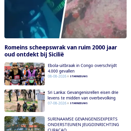
Romeins scheepswrak van ruim 2000 jaar
oud ontdekt bij Sicilië
Ebola-uitbraak in Congo overschrijdt
4.000 gevallen
08-08-2026
STARNIEUWS
Sri Lanka: Gevangenisrellen eisen drie
levens te midden van overbevolking
07-08-2026
STARNIEUWS
SURINAAMSE GEVANGENISEXPERTS
ONDERSTEUNEN JEUGDINRICHTING
CURAÇAO