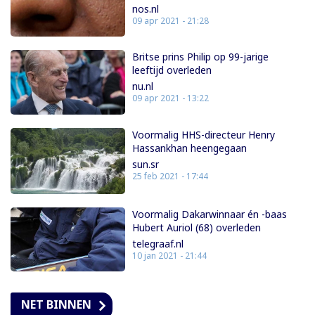
nos.nl
09 apr 2021 - 21:28
Britse prins Philip op 99-jarige
leeftijd overleden
nu.nl
09 apr 2021 - 13:22
Voormalig HHS-directeur Henry
Hassankhan heengegaan
sun.sr
25 feb 2021 - 17:44
Voormalig Dakarwinnaar én -baas
Hubert Auriol (68) overleden
telegraaf.nl
10 jan 2021 - 21:44
NET BINNEN