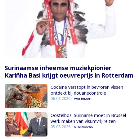
Surinaamse inheemse muziekpionier
Kariñha Basi krijgt oeuvreprijs in Rotterdam
Cocaïne verstopt in bevroren vissen
ontdekt bij douanecontrole
06-08-2026
WATERKANT
Oostelbos: Suriname moet in Brussel
werk maken van visumvrij reizen
05-08-2026
STARNIEUWS