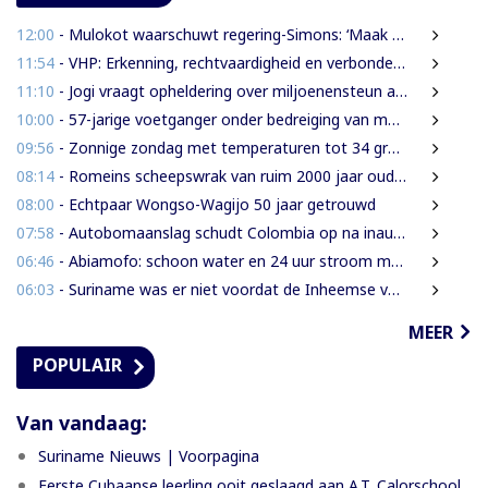
12:00
- Mulokot waarschuwt regering-Simons: ‘Maak van 5-kilometerwet geen uitstel van echte grondenrechten’
11:54
- VHP: Erkenning, rechtvaardigheid en verbondenheid op 9 augustus
11:10
- Jogi vraagt opheldering over miljoenensteun aan SLM en behaalde resultaten
10:00
- 57-jarige voetganger onder bedreiging van mes beroofd van mobiele telefoon
09:56
- Zonnige zondag met temperaturen tot 34 graden
08:14
- Romeins scheepswrak van ruim 2000 jaar oud ontdekt bij Sicilië
08:00
- Echtpaar Wongso-Wagijo 50 jaar getrouwd
07:58
- Autobomaanslag schudt Colombia op na inauguratie van hardline president
06:46
- Abiamofo: schoon water en 24 uur stroom moeten ook afgelegen dorpen bereiken
06:03
- Suriname was er niet voordat de Inheemse volken er waren
MEER
POPULAIR
Van vandaag:
Suriname Nieuws | Voorpagina
Eerste Cubaanse leerling ooit geslaagd aan A.T. Calorschool