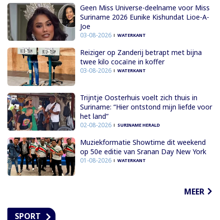
Geen Miss Universe-deelname voor Miss
Suriname 2026 Eunike Kishundat Lioe-A-
Joe
03-08-2026
WATERKANT
Reiziger op Zanderij betrapt met bijna
twee kilo cocaïne in koffer
03-08-2026
WATERKANT
Trijntje Oosterhuis voelt zich thuis in
Suriname: “Hier ontstond mijn liefde voor
het land”
02-08-2026
SURINAME HERALD
Muziekformatie Showtime dit weekend
op 50e editie van Sranan Day New York
01-08-2026
WATERKANT
MEER
SPORT