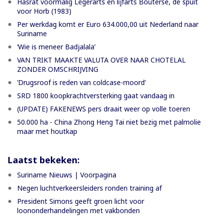
Hasrat voormalig Legerarts en lijfarts Bouterse, de spuit
voor Horb (1983)
Per werkdag komt er Euro 634.000,00 uit Nederland naar
Suriname
‘Wie is meneer Badjalala’
VAN TRIKT MAAKTE VALUTA OVER NAAR CHOTELAL
ZONDER OMSCHRIJVING
’Drugsroof is reden van coldcase-moord’
SRD 1800 koopkrachtversterking gaat vandaag in
(UPDATE) FAKENEWS pers draait weer op volle toeren
50.000 ha - China Zhong Heng Tai niet bezig met palmolie
maar met houtkap
Laatst bekeken:
Suriname Nieuws | Voorpagina
Negen luchtverkeersleiders ronden training af
President Simons geeft groen licht voor
loononderhandelingen met vakbonden