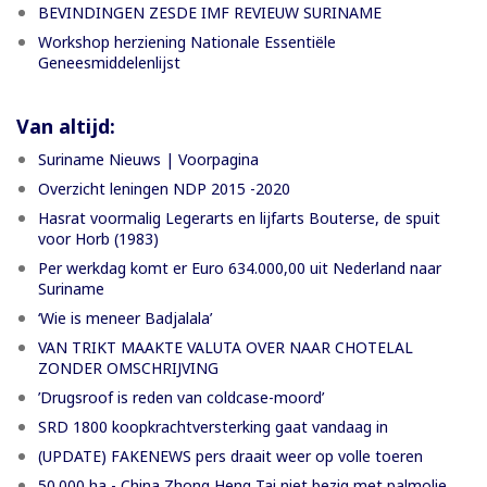
BEVINDINGEN ZESDE IMF REVIEUW SURINAME
Workshop herziening Nationale Essentiële
Geneesmiddelenlijst
Van altijd:
Suriname Nieuws | Voorpagina
Overzicht leningen NDP 2015 -2020
Hasrat voormalig Legerarts en lijfarts Bouterse, de spuit
voor Horb (1983)
Per werkdag komt er Euro 634.000,00 uit Nederland naar
Suriname
‘Wie is meneer Badjalala’
VAN TRIKT MAAKTE VALUTA OVER NAAR CHOTELAL
ZONDER OMSCHRIJVING
’Drugsroof is reden van coldcase-moord’
SRD 1800 koopkrachtversterking gaat vandaag in
(UPDATE) FAKENEWS pers draait weer op volle toeren
50.000 ha - China Zhong Heng Tai niet bezig met palmolie