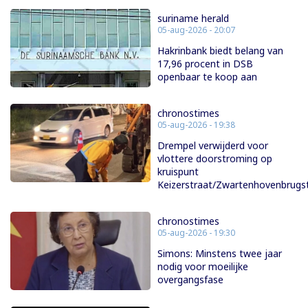
suriname herald
05-aug-2026 - 20:07
Hakrinbank biedt belang van
17,96 procent in DSB
openbaar te koop aan
chronostimes
05-aug-2026 - 19:38
Drempel verwijderd voor
vlottere doorstroming op
kruispunt
Keizerstraat/Zwartenhovenbrugs
chronostimes
05-aug-2026 - 19:30
Simons: Minstens twee jaar
nodig voor moeilijke
overgangsfase