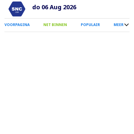
Overslaan
do 06 Aug 2026
en
naar
0
VOORPAGINA
NET BINNEN
POPULAIR
MEER
de
Smartphone
inhoud
Menu
gaan