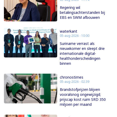
Regering wil
betalingsachterstanden bij
EBS en SWM afbouwen
waterkant
05-aug-2026 - 10:00
Suriname verrast als
nieuwkomer en sleept drie
internationale digital-
healthonderscheidingen
binnen
chronostimes
05-aug-2026 - 02:39
Brandstofprijzen blijven
vooralsnog ongewijzigd;
prijscap kost ruim SRD 350
miljoen per maand