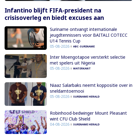
Infantino blijft FIFA-president na
crisisoverleg en biedt excuses aan
Suriname ontvangt internationale
jeugdtennissers voor BAITALI COTECC
U14 Tennis Cup
05-08-2026
ABC-SURINAME
Inter Moengotapoe versterkt selectie
met spelers uit Nigeria
05-08-2026
WATERKANT
Niaaz Salarbaks neemt koppositie over in
sneldamtoernooi
05-08-2026
SURINAME HERALD
Robinhood-bedwinger Mount Pleasant
wint CFU Club Shield
04-08-2026
SURINAME HERALD