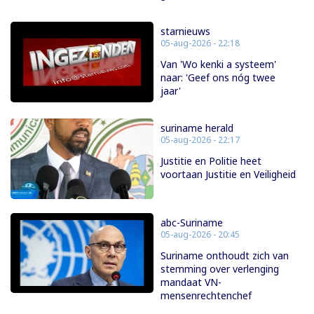
starnieuws
05-aug-2026 - 22:18
Van 'Wo kenki a systeem'
naar: 'Geef ons nóg twee
jaar'
suriname herald
05-aug-2026 - 22:17
Justitie en Politie heet
voortaan Justitie en Veiligheid
abc-Suriname
05-aug-2026 - 20:45
Suriname onthoudt zich van
stemming over verlenging
mandaat VN-
mensenrechtenchef