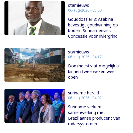
starnieuws
06-aug-2026 - 05:00
Gouddossier 8: Asabina
bevestigt goudwinning op
bodem Surinamerivier:
Concessie voor riviergrind
starnieuws
06-aug-2026 - 04:17
Domineestraat mogelijk al
binnen twee weken weer
open
suriname herald
06-aug-2026 - 04:02
Suriname verkent
samenwerking met
Braziliaanse producent van
radarsystemen