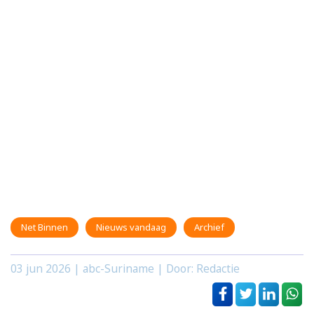
Net Binnen
Nieuws vandaag
Archief
03 jun 2026
| abc-Suriname | Door: Redactie