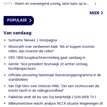
09:55
- Warm en overwegend zonnig, later kans op lokale onweersbuien
MEER
POPULAIR
Van vandaag:
Suriname Nieuws | Voorpagina
Monorath over verdwenen kwik: “Als er koppen moeten
rollen, dan moeten die rollen”
SRD 1800 koopkrachtversterking gaat vandaag in
Gentle: 'Vice-president Brunswijk zit achter ontslag
hoofdinspecteurs'
Officiële uitvoering Nationaal Huisvestingsprogramma in de
startblokken
Van Dijk-Silos over minister VWA: “Zet een technocraat die
inzicht heeft in de volksgezondheid”
Pakkitow vindt de eis van OvJ belachelijk I SUN WEB TV I
Milieuministerie wacht analyse NCCR situatie Wageningen af