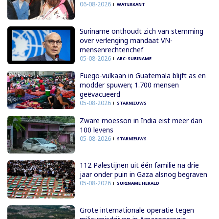
06-08-2026
WATERKANT
Suriname onthoudt zich van stemming
over verlenging mandaat VN-
mensenrechtenchef
05-08-2026
ABC-SURINAME
Fuego-vulkaan in Guatemala blijft as en
modder spuwen; 1.700 mensen
geëvacueerd
05-08-2026
STARNIEUWS
Zware moesson in India eist meer dan
100 levens
05-08-2026
STARNIEUWS
112 Palestijnen uit één familie na drie
jaar onder puin in Gaza alsnog begraven
05-08-2026
SURINAME HERALD
Grote internationale operatie tegen