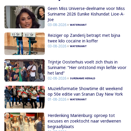
Geen Miss Universe-deelname voor Miss
Suriname 2026 Eunike Kishundat Lioe-A-
Joe
03-08-2026
WATERKANT
Reiziger op Zanderij betrapt met bijna
twee kilo cocaïne in koffer
03-08-2026
WATERKANT
Trijntje Oosterhuis voelt zich thuis in
Suriname: “Hier ontstond mijn liefde voor
het land”
02-08-2026
SURINAME HERALD
Muziekformatie Showtime dit weekend
op 50e editie van Sranan Day New York
01-08-2026
WATERKANT
Herdenking Mariënburg: oproep tot
excuses en zoektocht naar verdwenen
begraafplaats