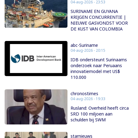
04-aug-2026 - 23:53
SURINAME EN GUYANA
KRIJGEN CONCURRENTIE |
NIEUWE GASVONDST VOOR
DE KUST VAN COLOMBIA
abc-Suriname
04-aug-2026 - 20:15
IDB ondersteunt Surinaams
onderzoek naar Peruaans
innovatiemodel met US$
110.000
chronostimes
04-aug-2026 - 19:33
Rusland: Overheid heeft circa
SRD 100 miljoen aan
schulden bij SWM
starnieuws