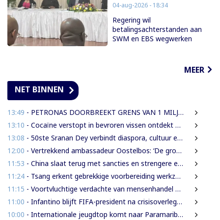
04-aug-2026 - 18:34
Regering wil
betalingsachterstanden aan
SWM en EBS wegwerken
MEER
NET BINNEN
13:49
- PETRONAS DOORBREEKT GRENS VAN 1 MILJARD VATEN IN BLOK 52 | WAT BETEKENT DEZE MIJLPAAL VOOR DE SURINAAMSE ECONOMIE?
13:10
- Cocaïne verstopt in bevroren vissen ontdekt bij douanecontrole
13:08
- 50ste Sranan Dey verbindt diaspora, cultuur en ondernemerschap in New York
12:00
- Vertrekkend ambassadeur Oostelbos: ‘De grootste rijkdom van Suriname zijn de mensen’
11:53
- China slaat terug met sancties en strengere exportregels in handelsconflict met VS
11:24
- Tsang erkent gebrekkige voorbereiding werkzaamheden Domineestraat
11:15
- Voortvluchtige verdachte van mensenhandel uitgeleverd door Guyana
11:00
- Infantino blijft FIFA-president na crisisoverleg en biedt excuses aan
10:00
- Internationale jeugdtop komt naar Paramaribo voor BAITALI COTECC U14 Tennis Cup