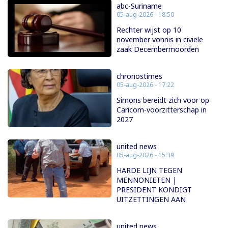
abc-Suriname
05-aug-2026 - 18:50
Rechter wijst op 10
november vonnis in civiele
zaak Decembermoorden
chronostimes
05-aug-2026 - 17:22
Simons bereidt zich voor op
Caricom-voorzitterschap in
2027
united news
05-aug-2026 - 15:39
HARDE LIJN TEGEN
MENNONIETEN |
PRESIDENT KONDIGT
UITZETTINGEN AAN
united news